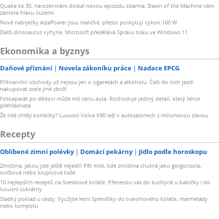
Quake ke 30. narozeninám dostal novou epizodu zdarma. Dawn of the Machine vám
zamotá hlavu iluzemi
Nové nabíječky AlzaPower jsou maličké, přesto poskytují výkon 100 W
Další dinosaurus vyhyne. Microsoft předělává Správu tisku ve Windows 11
Ekonomika a byznys
Daňové přiznání
Novela zákoníku práce
Nadace EPCG
Příhraniční obchody už nejsou jen o cigaretách a alkoholu. Češi do nich jezdí
nakupovat zcela jiné zboží
Fotoaparát po dědovi může mít cenu auta. Rozhoduje jediný detail, který lehce
přehlédnete
Že lidé chtějí kombíky? Luxusní Volva V90 leží v autosalonech s milionovou slevou
Recepty
Oblíbené zimní polévky
Domácí pekárny
Jídlo podle horoskopu
Zmrzlina, jakou jste ještě nejedli! Pět míst, kde zmrzlina chutná jako gorgonzola,
svíčková nebo krupicová kaše
10 nejlepších receptů na švestkové koláče: Přenesou vás do kuchyně u babičky i do
luxusní cukrárny
Sladký poklad u cesty: Využijte letní špendlíky do tvarohového koláče, marmelády
nebo kompotu