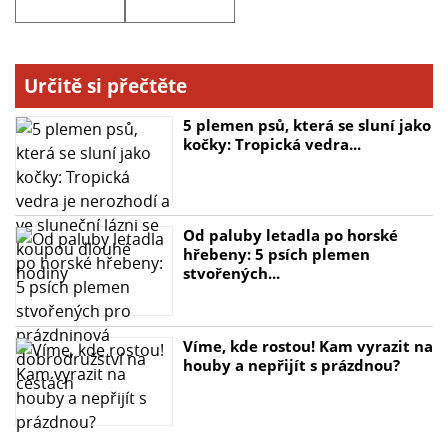
- Nepřilnavý povrch
- Snadné použití a čištění
- Značka: BerlingerHaus
Určitě si přečtěte
5 plemen psů, která se sluní jako
kočky: Tropická vedra...
Od paluby letadla po horské
hřebeny: 5 psích plemen
stvořených...
Víme, kde rostou! Kam vyrazit na
houby a nepřijít s prázdnou?