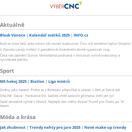
VÝBĚR
Aktuálně
Blesk Vánoce
Kalendář svátků 2025
INFO.cz
Ruší se tisíce letů, přes milion lidí museli evakuovat: Čínu ničí extrémní tajfun Dolphin
U Daniela Landy hořelo! V památkově chráněném domě vypalovali vosy
Čeká nás zatmění Slunce. Mimořádná podívaná v minulosti ovlivňovala bitvy a
vyvolávala paniku
Sport
MS hokej 2025
Biatlon
Liga mistrů
Změny jako hazard. Priske se v Boleslavi přepočítal a ukázal, v čem je Slavia dál
ONLINE: Slavia - Pardubice 0:0. Sadílek chtěl zaskočit gólmana, trefil jen tyč
Salač senzačně vyhrál v Moto2: Nejlepší den mého života! Triumf pro Česko po 16
letech
Móda a krása
Jak zhubnout
Trendy nehty pro jaro 2025
Nové make-up trendy