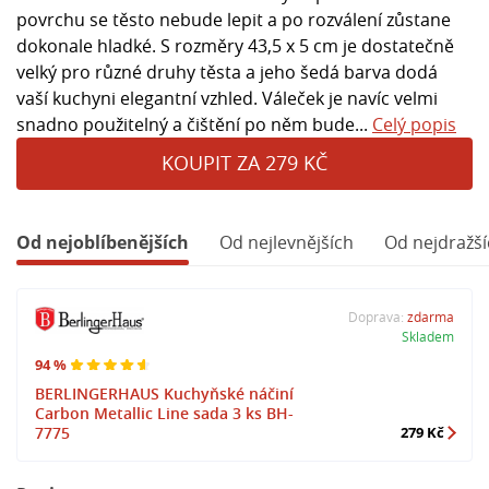
povrchu se těsto nebude lepit a po rozválení zůstane
dokonale hladké. S rozměry 43,5 x 5 cm je dostatečně
velký pro různé druhy těsta a jeho šedá barva dodá
vaší kuchyni elegantní vzhled. Váleček je navíc velmi
snadno použitelný a čištění po něm bude...
Celý popis
KOUPIT ZA 279 KČ
Od nejoblíbenějších
Od nejlevnějších
Od nejdražší
Doprava:
zdarma
Skladem
94 %
BERLINGERHAUS Kuchyňské náčiní
Carbon Metallic Line sada 3 ks BH-
7775
279 Kč