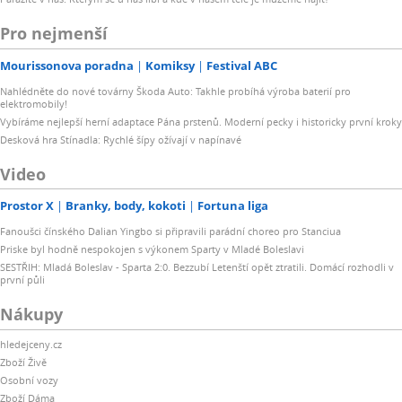
Pro nejmenší
Mourissonova poradna
Komiksy
Festival ABC
Nahlédněte do nové továrny Škoda Auto: Takhle probíhá výroba baterií pro
elektromobily!
Vybíráme nejlepší herní adaptace Pána prstenů. Moderní pecky i historicky první kroky
Desková hra Stínadla: Rychlé šípy ožívají v napínavé
Video
Prostor X
Branky, body, kokoti
Fortuna liga
Fanoušci čínského Dalian Yingbo si připravili parádní choreo pro Stanciua
Priske byl hodně nespokojen s výkonem Sparty v Mladé Boleslavi
SESTŘIH: Mladá Boleslav - Sparta 2:0. Bezzubí Letenští opět ztratili. Domácí rozhodli v
první půli
Nákupy
hledejceny.cz
Zboží Živě
Osobní vozy
Zboží Dáma