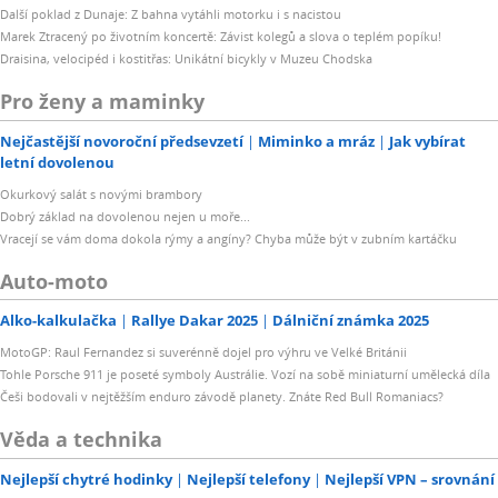
Další poklad z Dunaje: Z bahna vytáhli motorku i s nacistou
Marek Ztracený po životním koncertě: Závist kolegů a slova o teplém popíku!
Draisina, velocipéd i kostitřas: Unikátní bicykly v Muzeu Chodska
Pro ženy a maminky
Nejčastější novoroční předsevzetí
Miminko a mráz
Jak vybírat
letní dovolenou
Okurkový salát s novými brambory
Dobrý základ na dovolenou nejen u moře...
Vracejí se vám doma dokola rýmy a angíny? Chyba může být v zubním kartáčku
Auto-moto
Alko-kalkulačka
Rallye Dakar 2025
Dálniční známka 2025
MotoGP: Raul Fernandez si suverénně dojel pro výhru ve Velké Británii
Tohle Porsche 911 je poseté symboly Austrálie. Vozí na sobě miniaturní umělecká díla
Češi bodovali v nejtěžším enduro závodě planety. Znáte Red Bull Romaniacs?
Věda a technika
Nejlepší chytré hodinky
Nejlepší telefony
Nejlepší VPN – srovnání