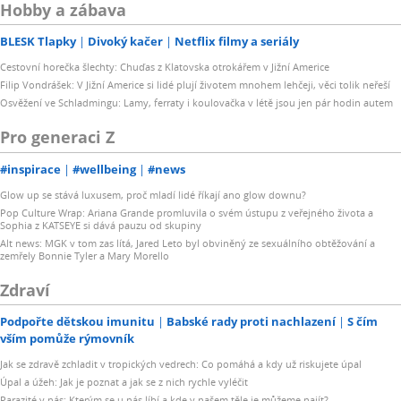
Hobby a zábava
BLESK Tlapky
Divoký kačer
Netflix filmy a seriály
Cestovní horečka šlechty: Chuďas z Klatovska otrokářem v Jižní Americe
Filip Vondrášek: V Jižní Americe si lidé plují životem mnohem lehčeji, věci tolik neřeší
Osvěžení ve Schladmingu: Lamy, ferraty i koulovačka v létě jsou jen pár hodin autem
Pro generaci Z
#inspirace
#wellbeing
#news
Glow up se stává luxusem, proč mladí lidé říkají ano glow downu?
Pop Culture Wrap: Ariana Grande promluvila o svém ústupu z veřejného života a
Sophia z KATSEYE si dává pauzu od skupiny
Alt news: MGK v tom zas lítá, Jared Leto byl obviněný ze sexuálního obtěžování a
zemřely Bonnie Tyler a Mary Morello
Zdraví
Podpořte dětskou imunitu
Babské rady proti nachlazení
S čím
vším pomůže rýmovník
Jak se zdravě zchladit v tropických vedrech: Co pomáhá a kdy už riskujete úpal
Úpal a úžeh: Jak je poznat a jak se z nich rychle vyléčit
Parazité v nás: Kterým se u nás líbí a kde v našem těle je můžeme najít?