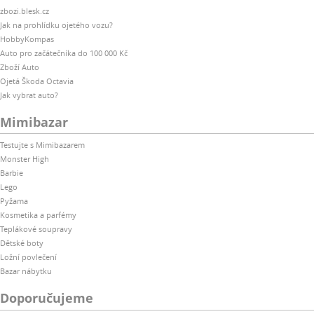
zbozi.blesk.cz
Jak na prohlídku ojetého vozu?
HobbyKompas
Auto pro začátečníka do 100 000 Kč
Zboží Auto
Ojetá Škoda Octavia
Jak vybrat auto?
Mimibazar
Testujte s Mimibazarem
Monster High
Barbie
Lego
Pyžama
Kosmetika a parfémy
Teplákové soupravy
Dětské boty
Ložní povlečení
Bazar nábytku
Doporučujeme