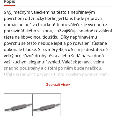
Popis
S výjimečným válečkem na těsto s nepřilnavým
povrchem od značky BerlingerHaus bude příprava
domácího pečiva hračkou! Tento váleček je vyroben z
potravinářského silikonu, což zajišťuje snadné rozválení
těsta na libovolnou tloušťku. Díky nepřilnavému
povrchu se těsto nebude lepit a po rozválení zůstane
dokonale hladké. S rozměry 43,5 x 5 cm je dostatečně
velký pro různé druhy těsta a jeho šedá barva dodá
vaší kuchyni elegantní vzhled. Váleček je navíc velmi
snadno použitelný a čištění po něm bude hračkou.
Užijte si radost z pečení s tímto skvělým pomocníkem
od BerlingerHaus!
Zobrazit více
Hlavní parametry:
- Materiál: potravinářský silikon
- Rozměry: 43,5 x 5 cm
- Barva: šedá