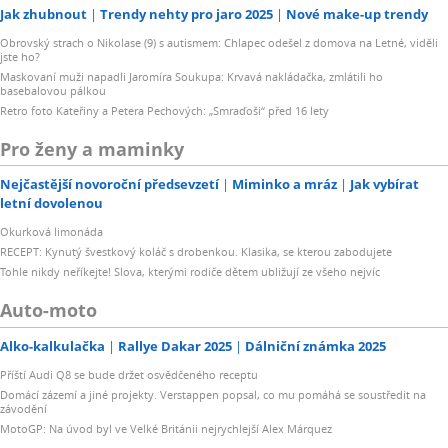
Jak zhubnout
Trendy nehty pro jaro 2025
Nové make-up trendy
Obrovský strach o Nikolase (9) s autismem: Chlapec odešel z domova na Letné, viděli
jste ho?
Maskovaní muži napadli Jaromíra Soukupa: Krvavá nakládačka, zmlátili ho
basebalovou pálkou
Retro foto Kateřiny a Petera Pechových: „Smraďoši“ před 16 lety
Pro ženy a maminky
Nejčastější novoroční předsevzetí
Miminko a mráz
Jak vybírat
letní dovolenou
Okurková limonáda
RECEPT: Kynutý švestkový koláč s drobenkou. Klasika, se kterou zabodujete
Tohle nikdy neříkejte! Slova, kterými rodiče dětem ubližují ze všeho nejvíc
Auto-moto
Alko-kalkulačka
Rallye Dakar 2025
Dálniční známka 2025
Příští Audi Q8 se bude držet osvědčeného receptu
Domácí zázemí a jiné projekty. Verstappen popsal, co mu pomáhá se soustředit na
závodění
MotoGP: Na úvod byl ve Velké Británii nejrychlejší Alex Márquez