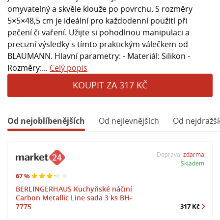
omyvatelný a skvěle klouže po povrchu. S rozměry
5×5×48,5 cm je ideální pro každodenní použití při
pečení či vaření. Užijte si pohodlnou manipulaci a
precizní výsledky s tímto praktickým válečkem od
BLAUMANN. Hlavní parametry: - Materiál: Silikon -
Rozměry:...
Celý popis
KOUPIT ZA 317 KČ
Od nejoblíbenějších
Od nejlevnějších
Od nejdražší
Doprava:
zdarma
Skladem
67 %
BERLINGERHAUS Kuchyňské náčiní
Carbon Metallic Line sada 3 ks BH-
7775
317 Kč