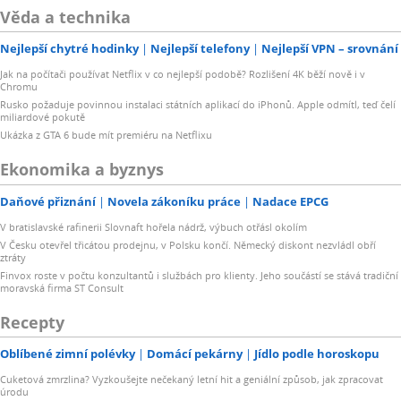
Věda a technika
Nejlepší chytré hodinky
Nejlepší telefony
Nejlepší VPN – srovnání
Jak na počítači používat Netflix v co nejlepší podobě? Rozlišení 4K běží nově i v
Chromu
Rusko požaduje povinnou instalaci státních aplikací do iPhonů. Apple odmítl, teď čelí
miliardové pokutě
Ukázka z GTA 6 bude mít premiéru na Netflixu
Ekonomika a byznys
Daňové přiznání
Novela zákoníku práce
Nadace EPCG
V bratislavské rafinerii Slovnaft hořela nádrž, výbuch otřásl okolím
V Česku otevřel třicátou prodejnu, v Polsku končí. Německý diskont nezvládl obří
ztráty
Finvox roste v počtu konzultantů i službách pro klienty. Jeho součástí se stává tradiční
moravská firma ST Consult
Recepty
Oblíbené zimní polévky
Domácí pekárny
Jídlo podle horoskopu
Cuketová zmrzlina? Vyzkoušejte nečekaný letní hit a geniální způsob, jak zpracovat
úrodu