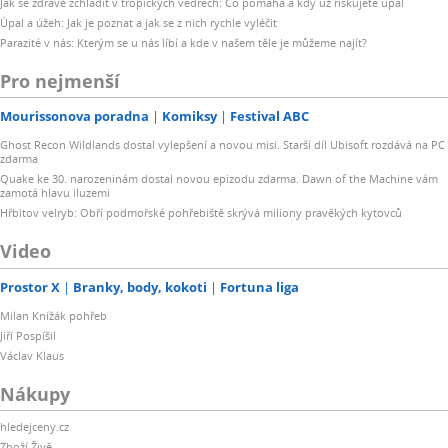
Jak se zdravě zchladit v tropických vedrech: Co pomáhá a kdy už riskujete úpal
Úpal a úžeh: Jak je poznat a jak se z nich rychle vyléčit
Parazité v nás: Kterým se u nás líbí a kde v našem těle je můžeme najít?
Pro nejmenší
Mourissonova poradna
Komiksy
Festival ABC
Ghost Recon Wildlands dostal vylepšení a novou misi. Starší díl Ubisoft rozdává na PC
zdarma
Quake ke 30. narozeninám dostal novou epizodu zdarma. Dawn of the Machine vám
zamotá hlavu iluzemi
Hřbitov velryb: Obří podmořské pohřebiště skrývá miliony pravěkých kytovců
Video
Prostor X
Branky, body, kokoti
Fortuna liga
Milan Knížák pohřeb
Jiří Pospíšil
Václav Klaus
Nákupy
hledejceny.cz
Zboží Živě