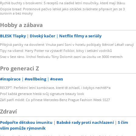
Rychlé buchty s broskvemi: 5 receptů na sladké letní moučníky, které mají šťávu
Oopsie bread: Proteinové pečivo lehké jako obláček zvládnete připravit jen ze 3
surovin a bez mouky
Hobby a zábava
BLESK Tlapky
Divoký kačer
Netflix filmy a seriály
Přibývá paniky na dovolené: Vnuka paní Soni v hotelu poštípaly štěnice! Lékaři varují
Tipy na víkend: Harry Potter na výstavě! Folklor, bitvy i setkání vodníků
Sraz v šest ráno. Vrchol festivalu Tóny Dolomit zazní za úsvitu ve 3000 metrech
Pro generaci Z
#inspirace
#wellbeing
#news
RECEPT: Perfektní letní kombinace, které tě zchladí, i kdybys nechtěl*a
Proč každá generace hledá svůj signature beauty look
Září patří módě: Co přinese Mercedes-Benz Prague Fashion Week SS27
Zdraví
Podpořte dětskou imunitu
Babské rady proti nachlazení
S čím
vším pomůže rýmovník