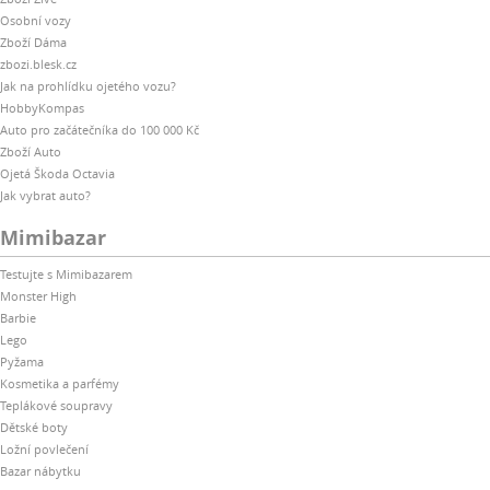
Osobní vozy
Zboží Dáma
zbozi.blesk.cz
Jak na prohlídku ojetého vozu?
HobbyKompas
Auto pro začátečníka do 100 000 Kč
Zboží Auto
Ojetá Škoda Octavia
Jak vybrat auto?
Mimibazar
Testujte s Mimibazarem
Monster High
Barbie
Lego
Pyžama
Kosmetika a parfémy
Teplákové soupravy
Dětské boty
Ložní povlečení
Bazar nábytku