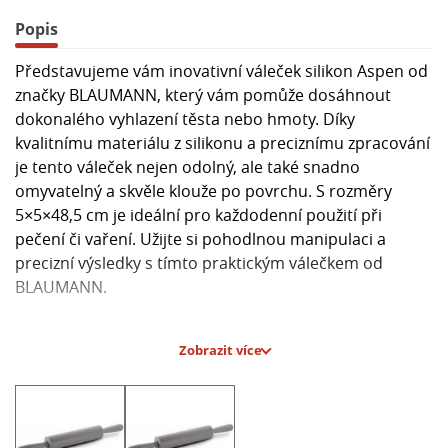
Popis
Představujeme vám inovativní váleček silikon Aspen od
značky BLAUMANN, který vám pomůže dosáhnout
dokonalého vyhlazení těsta nebo hmoty. Díky
kvalitnímu materiálu z silikonu a preciznímu zpracování
je tento váleček nejen odolný, ale také snadno
omyvatelný a skvěle klouže po povrchu. S rozměry
5×5×48,5 cm je ideální pro každodenní použití při
pečení či vaření. Užijte si pohodlnou manipulaci a
precizní výsledky s tímto praktickým válečkem od
BLAUMANN.
Hlavní parametry:
Zobrazit více
- Materiál: Silikon
- Rozměry: 5×5×48,5 cm