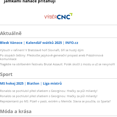
jamkami naháče přitahují
VÝBĚR
Aktuálně
Blesk Vánoce
Kalendář svátků 2025
INFO.cz
Výbuch v rafinerii! V Bratislavě hoří Slovnaft, šíří se hustý dým
Po stopách češtiny: Přeskočte jazykově-generační propast aneb Prázdninová
komunikace
Tragédie na oblíbeném festivalu Brutal Assault: Polák skočil z mostu a už se nevynořil
Sport
MS hokej 2025
Biatlon
Liga mistrů
Ronaldo se pochlubil před sňatkem s Georginou: Hračky za půl miliardy!
Ronaldo se pochlubil před sňatkem s Georginou: Hračky za půl miliardy!
Reprezentanti po MS: Plzeň v pasti, extrém u Memiče. Slavia se poučila, co Sparta?
Móda a krása