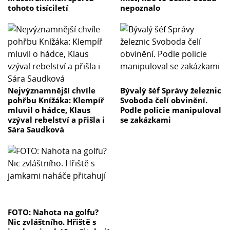
tohoto tisíciletí
nepoznalo
Nejvýznamnější chvíle
Bývalý šéf Správy železnic
pohřbu Knížáka: Klempíř
Svoboda čelí obvinění.
mluvil o hádce, Klaus
Podle policie manipuloval
vzýval rebelství a přišla i
se zakázkami
Sára Saudková
FOTO: Nahota na golfu?
Nic zvláštního. Hřiště s