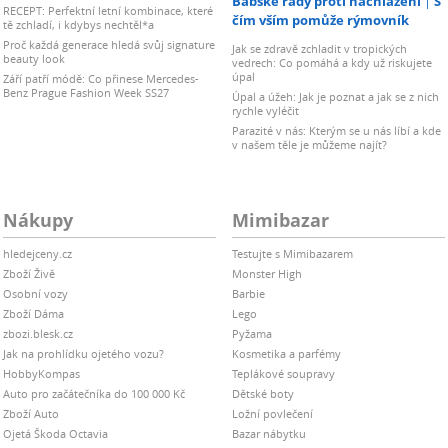
Babské rady proti nachlazení
S
RECEPT: Perfektní letní kombinace, které
čím vším pomůže rýmovník
tě zchladí, i kdybys nechtěl*a
Proč každá generace hledá svůj signature
Jak se zdravě zchladit v tropických
beauty look
vedrech: Co pomáhá a kdy už riskujete
úpal
Září patří módě: Co přinese Mercedes-
Benz Prague Fashion Week SS27
Úpal a úžeh: Jak je poznat a jak se z nich
rychle vyléčit
Parazité v nás: Kterým se u nás líbí a kde
v našem těle je můžeme najít?
Nákupy
Mimibazar
hledejceny.cz
Testujte s Mimibazarem
Zboží Živě
Monster High
Osobní vozy
Barbie
Zboží Dáma
Lego
zbozi.blesk.cz
Pyžama
Jak na prohlídku ojetého vozu?
Kosmetika a parfémy
HobbyKompas
Teplákové soupravy
Auto pro začátečníka do 100 000 Kč
Dětské boty
Zboží Auto
Ložní povlečení
Ojetá Škoda Octavia
Bazar nábytku