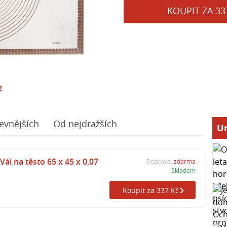
KOUPIT ZA 33
2
evnějších
Od nejdražších
Ur
ál na těsto 65 x 45 x 0,07
Doprava:
zdarma
Skladem
Koupit za 337 Kč