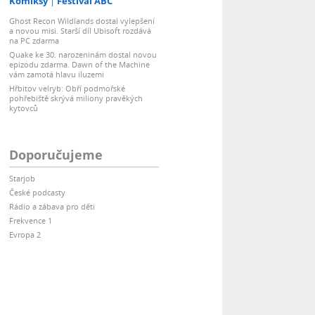
Komiksy
Festival ABC
Ghost Recon Wildlands dostal vylepšení
a novou misi. Starší díl Ubisoft rozdává
na PC zdarma
Quake ke 30. narozeninám dostal novou
epizodu zdarma. Dawn of the Machine
vám zamotá hlavu iluzemi
Hřbitov velryb: Obří podmořské
pohřebiště skrývá miliony pravěkých
kytovců
Doporučujeme
Starjob
České podcasty
Rádio a zábava pro děti
Frekvence 1
Evropa 2