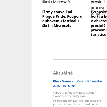
Firmy couvají od
Evropské
Prague Pride. Podporu
bortí a b
duhovému festivalu
V ohrože
škrtl i Microsoft
proslulé 
pracovní
turistice
Aktuálně
Blesk Vánoce
Kalendář svátků
2025
INFO.cz
Výbuch v rafinerii! V Bratislavě hoří
Slovnaft, šíří se hustý dým
Po stopách češtiny: Přeskočte jazykově-
generační propast aneb Prázdninová