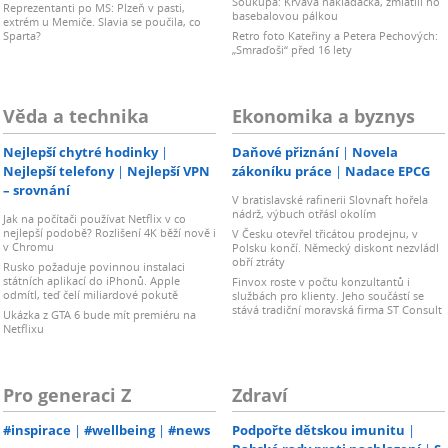
Soukupa: Krvavá nakládačka, zmlátili ho
Reprezentanti po MS: Plzeň v pasti,
basebalovou pálkou
extrém u Memiče. Slavia se poučila, co
Sparta?
Retro foto Kateřiny a Petera Pechových:
„Smraďoši“ před 16 lety
Věda a technika
Ekonomika a byznys
Nejlepší chytré hodinky
Daňové přiznání
Novela
Nejlepší telefony
Nejlepší VPN
zákoníku práce
Nadace EPCG
– srovnání
V bratislavské rafinerii Slovnaft hořela
nádrž, výbuch otřásl okolím
Jak na počítači používat Netflix v co
nejlepší podobě? Rozlišení 4K běží nově i
V Česku otevřel třicátou prodejnu, v
v Chromu
Polsku končí. Německý diskont nezvládl
obří ztráty
Rusko požaduje povinnou instalaci
státních aplikací do iPhonů. Apple
Finvox roste v počtu konzultantů i
odmítl, teď čelí miliardové pokutě
službách pro klienty. Jeho součástí se
stává tradiční moravská firma ST Consult
Ukázka z GTA 6 bude mít premiéru na
Netflixu
Pro generaci Z
Zdraví
#inspirace
#wellbeing
#news
Podpořte dětskou imunitu