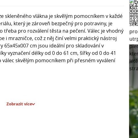
m ze skleněného vlákna je skvělým pomocníkem v každé
iálu, který je zároveň bezpečný pro potraviny, je
o třeba pro rozválení těsta na pečení. Válec je vhodný
 i mrazničce, což z něj činí velmi praktický nástroj
y 65x45x007 cm jsou ideální pro skladování v
íky vyznačení délky od 0 do 61 cm, šířky od 0 do 41
to válec skvělým pomocníkem při přesném vyválení
y i mrazničky
Zobrazit více