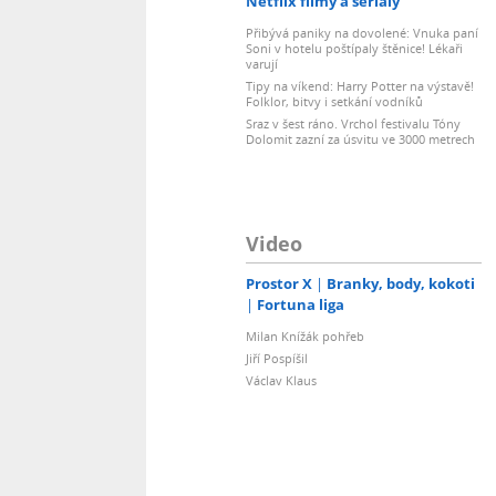
Netflix filmy a seriály
Přibývá paniky na dovolené: Vnuka paní
Soni v hotelu poštípaly štěnice! Lékaři
varují
Tipy na víkend: Harry Potter na výstavě!
Folklor, bitvy i setkání vodníků
Sraz v šest ráno. Vrchol festivalu Tóny
Dolomit zazní za úsvitu ve 3000 metrech
Video
Prostor X
Branky, body, kokoti
Fortuna liga
Milan Knížák pohřeb
Jiří Pospíšil
Václav Klaus