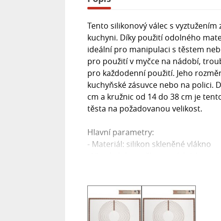
Tento silikonový válec s vyztužení
kuchyni. Díky použití odolného mater
ideální pro manipulaci s těstem neb
pro použití v myčce na nádobí, troube
pro každodenní použití. Jeho rozměr
kuchyňské zásuvce nebo na polici. D
cm a kružnic od 14 do 38 cm je ten
těsta na požadovanou velikost.
Hlavní parametry:
- Materiál: silikon skleněné vlákno
- Vhodný do myčky na nádobí, troub
- Rozměry: 65x45x007 cm
- Vyznačení délky: 0 až 61 cm
- Vyznačení šířky: 0 až 41 cm
- Vyznačení kružnic: od 14 do 38 cm