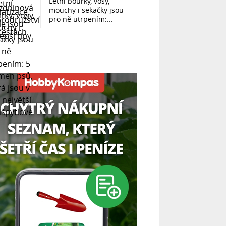
Letní bouřky, vosy,
mouchy i sekačky jsou
pro ně utrpením:...