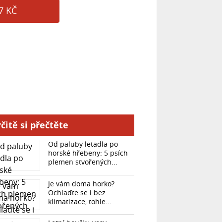
7 KČ
čitě si přečtěte
Od paluby letadla po
horské hřebeny: 5 psích
plemen stvořených...
Je vám doma horko?
Ochlaďte se i bez
klimatizace, tohle...