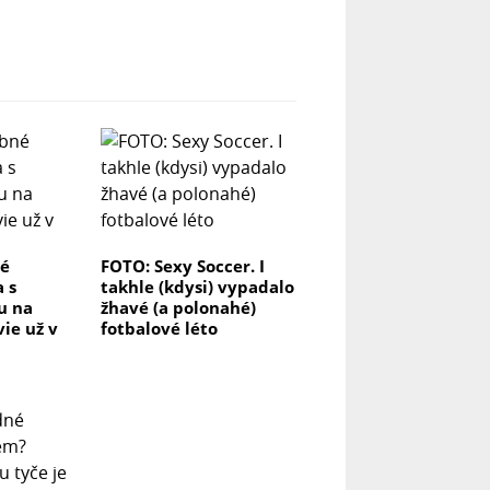
né
FOTO: Sexy Soccer. I
a s
takhle (kdysi) vypadalo
ou na
žhavé (a polonahé)
vie už v
fotbalové léto