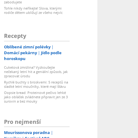
zabodujete
Tohle nikdy neříkejte! Slova, kterými
rodiče dětem ubližují ze všeho nejvíc
Recepty
Oblíbené zimní polévky
Domácí pekárny
Jídlo podle
horoskopu
Cuketová zmrzlina? Vyzkoušejte
nečekaný letní hit a geniální způsob, jak
zpracovat úrodu
Rychlé buchty s broskvemi: 5 receptů na
sladké letní moučníky, které mají šťávu
Oopsie bread: Proteinové pečivo lehké
jako obláček zvládnete připravit jen ze 3
surovin a bez mouky
Pro nejmenší
Mourissonova poradna