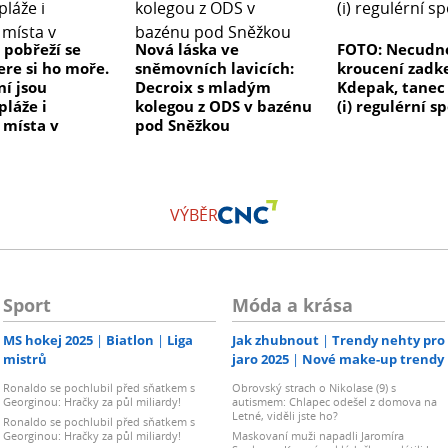
 pobřeží se
Nová láska ve
FOTO: Necudn
ere si ho moře.
sněmovních lavicích:
kroucení zad
ní jsou
Decroix s mladým
Kdepak, tanec 
pláže i
kolegou z ODS v bazénu
(i) regulérní s
 místa v
pod Sněžkou
VÝBĚR
Sport
Móda a krása
MS hokej 2025
Biatlon
Liga
Jak zhubnout
Trendy nehty pro
mistrů
jaro 2025
Nové make-up trendy
Ronaldo se pochlubil před sňatkem s
Obrovský strach o Nikolase (9) s
Georginou: Hračky za půl miliardy!
autismem: Chlapec odešel z domova na
Letné, viděli jste ho?
Ronaldo se pochlubil před sňatkem s
Georginou: Hračky za půl miliardy!
Maskovaní muži napadli Jaromíra