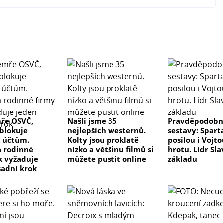
ře OSVČ,
Našli jsme 35
Pravděpodob
blokuje
nejlepších westernů.
sestavy: Spart
k účtům.
Kolty jsou proklatě
posilou i Vojt
 rodinné
nízko a většinu filmů si
hrotu. Lídr Sla
k vyžaduje
můžete pustit online
základu
sadní krok