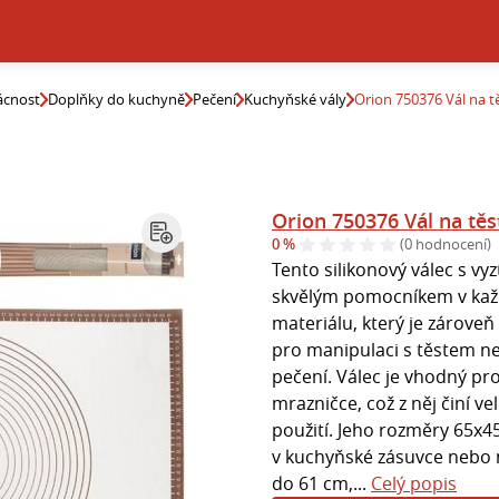
cnost
Doplňky do kuchyně
Pečení
Kuchyňské vály
Orion 750376 Vál na tě
Orion 750376 Vál na těs
0 %
(0 hodnocení)
Tento silikonový válec s vy
skvělým pomocníkem v každ
materiálu, který je zároveň
pro manipulaci s těstem ne
pečení. Válec je vhodný pro
mrazničce, což z něj činí v
použití. Jeho rozměry 65x4
v kuchyňské zásuvce nebo n
do 61 cm,...
Celý popis