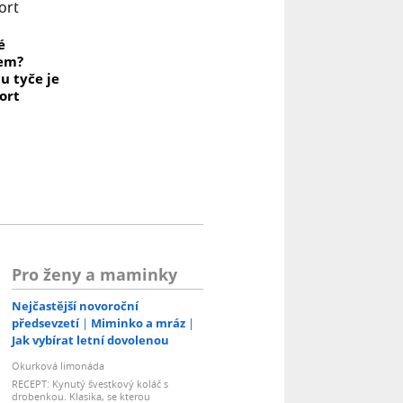
é
kem?
u tyče je
port
Pro ženy a maminky
Nejčastější novoroční
předsevzetí
Miminko a mráz
Jak vybírat letní dovolenou
Okurková limonáda
RECEPT: Kynutý švestkový koláč s
drobenkou. Klasika, se kterou