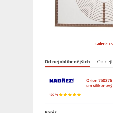
Galerie 1/
Od nejoblíbenějších
Od nejl
Orion 750376 V
cm silikonový
100 %
Popis