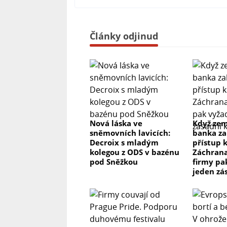
Články odjinud
Nová láska ve
Když zem
sněmovních lavicích:
banka za
Decroix s mladým
přístup 
kolegou z ODS v bazénu
Záchrana
pod Sněžkou
firmy pa
jeden zá