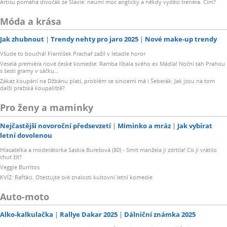
Artisu pomáhá divočák ze Slavie: neumí moc anglicky a někdy vyděsí trenéra. Čím?
Móda a krása
Jak zhubnout
Trendy nehty pro jaro 2025
Nové make-up trendy
Všude to bouchá! František Prachař zažil v letadle horor
Veselá premiéra nové české komedie: Ramba líbala svého ex Mádla! Noční tah Prahou
s šesti gramy v sáčku…
Zákaz koupání na Džbánu platí, problém se sinicemi má i Šeberák: Jak jsou na tom
další pražská koupaliště?
Pro ženy a maminky
Nejčastější novoroční předsevzetí
Miminko a mráz
Jak vybírat
letní dovolenou
Hlasatelka a moderátorka Saskia Burešová (80) - Smrt manžela ji zdrtila! Co jí vrátilo
chuť žít?
Veggie Burritos
KVÍZ: Rafťáci. Otestujte své znalosti kultovní letní komedie
Auto-moto
Alko-kalkulačka
Rallye Dakar 2025
Dálniční známka 2025