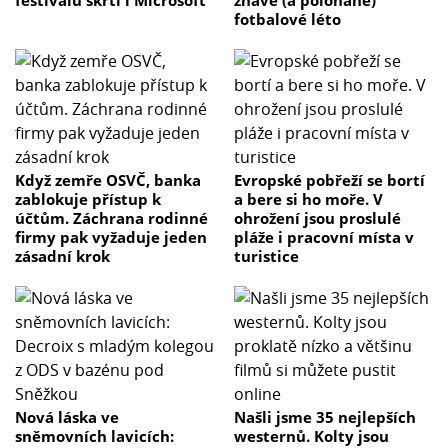
festivalu škrtl i Microsoft
žhavé (a polonahé)
fotbalové léto
Když zemře OSVČ, banka
Evropské pobřeží se bortí
zablokuje přístup k
a bere si ho moře. V
účtům. Záchrana rodinné
ohrožení jsou proslulé
firmy pak vyžaduje jeden
pláže i pracovní místa v
zásadní krok
turistice
Nová láska ve
Našli jsme 35 nejlepších
sněmovních lavicích:
westernů. Kolty jsou