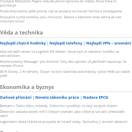
Chystané Mitsubishi Pajero nebude jenom fajnovka do města. Nová fotka to
prozrazuje
Podle Antonelliho ještě potrvá, než se dostane na úroveň Norrise a Verstappena
Dostupné rychlé kombíky jsou minulostí. Zábava s batohem dnes začíná až nad
milionem korun
Věda a technika
Nejlepší chytré hodinky
Nejlepší telefony
Nejlepší VPN – srovnání
Alza má další variaci na Logitech MX Master. Nová myš už nabídne i kolečko se
setrvačníkem
Modré bubliny iMessage i pro Android. Díky této aplikaci už jablíčkáři nepoznají, že
nemáte iPhone
80 % čistoty, 2 % námahy. Stojan na kolo Gearrista automaticky vyčistí řetěz po každé
jízdě
Ekonomika a byznys
Daňové přiznání
Novela zákoníku práce
Nadace EPCG
Bankám v Česku tečou miliardy. Odborníci vysvětlují, co stojí za jejich růstem
Železniční zakázka století míří k Českým drahám. Jako vítěze je schválili středočeští
radní
Legendární česká likérka se propadla do hlubší ztráty. Zachraňují ji domácí zákazníci