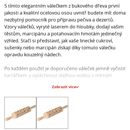
S tímto elegantním válečkem z bukového dřeva první
jakosti a kvalitní ocelovou osou uvnitř budete mít doma
nezbytný pomocník pro přípravu pečiva a dezertů.
Vzory válečků, vyryté laserem do hloubky, dodají vašim
těstům, marcipánu a potahovacím hmotám jedinečný
vzhled. Stačí si představit, jak vaše linecké cukroví,
sušenky nebo marcipán získají díky tomuto válečku
opravdu kouzelný nádech.
Po každém použití je doporučeno váleček jemně vyčistit
kartáčkem a opláchnout vlažnou vodou s mírným
mycím prostředkem. Díky pečlivé údržbě vám bude
Zobrazit více
váleček dlouho sloužit. Váleček není vhodný do myčky,
aby nedošlo k jeho trvalému poškození.
**Hlavní parametry:**
- Materiál: bukové dřevo první jakosti, ocel
- Průměr válečku: 6 cm