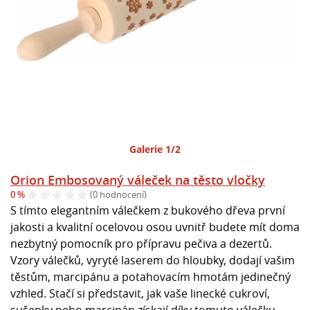
Galerie 1/2
Orion Embosovaný váleček na těsto vločky
0 %
(0 hodnocení)
S tímto elegantním válečkem z bukového dřeva první
jakosti a kvalitní ocelovou osou uvnitř budete mít doma
nezbytný pomocník pro přípravu pečiva a dezertů.
Vzory válečků, vyryté laserem do hloubky, dodají vašim
těstům, marcipánu a potahovacím hmotám jedinečný
vzhled. Stačí si představit, jak vaše linecké cukroví,
sušenky nebo marcipán získají díky tomuto válečku