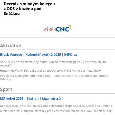
Decroix s mladým kolegou
z ODS v bazénu pod
Sněžkou
VÝBĚR
Aktuálně
Blesk Vánoce
Kalendář svátků 2025
INFO.cz
Až 48 °C a příchod čtvrté vlny horka. Výhled meteorologů na 10 dní dovolenkáře
nepotěší
Hrůza v Havířově: Pes pokousal chlapečka (2) ve tváři! Majitele to nezajímalo
Popularita světových lídrů mezi Čechy: Trump na úrovni Putina, překvapil Rutte či
Zelenskyj
Sport
MS hokej 2025
Biatlon
Liga mistrů
Deniova cesta: Sochůrek do základu a slávistická stoperská klika. Ukáže i na Chorého?
Ocelářům hrozí v případě marodky problém, řešit ho teď ale nebudou. Jak složí útok?