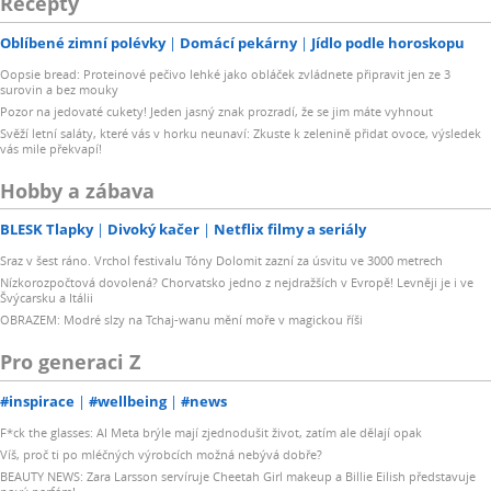
Recepty
Oblíbené zimní polévky
Domácí pekárny
Jídlo podle horoskopu
Oopsie bread: Proteinové pečivo lehké jako obláček zvládnete připravit jen ze 3
surovin a bez mouky
Pozor na jedovaté cukety! Jeden jasný znak prozradí, že se jim máte vyhnout
Svěží letní saláty, které vás v horku neunaví: Zkuste k zelenině přidat ovoce, výsledek
vás mile překvapí!
Hobby a zábava
BLESK Tlapky
Divoký kačer
Netflix filmy a seriály
Sraz v šest ráno. Vrchol festivalu Tóny Dolomit zazní za úsvitu ve 3000 metrech
Nízkorozpočtová dovolená? Chorvatsko jedno z nejdražších v Evropě! Levněji je i ve
Švýcarsku a Itálii
OBRAZEM: Modré slzy na Tchaj-wanu mění moře v magickou říši
Pro generaci Z
#inspirace
#wellbeing
#news
F*ck the glasses: AI Meta brýle mají zjednodušit život, zatím ale dělají opak
Víš, proč ti po mléčných výrobcích možná nebývá dobře?
BEAUTY NEWS: Zara Larsson servíruje Cheetah Girl makeup a Billie Eilish představuje