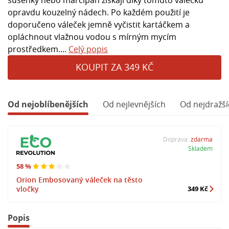
opravdu kouzelný nádech. Po každém použití je
doporučeno váleček jemně vyčistit kartáčkem a
opláchnout vlažnou vodou s mírným mycím
prostředkem....
Celý popis
KOUPIT ZA 349 KČ
Od nejoblíbenějších
Od nejlevnějších
Od nejdražší
Doprava:
zdarma
Skladem
58 %
Orion Embosovaný váleček na těsto
vločky
349 Kč
Popis