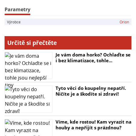
- Celková délka: 38,5 cm
- Délka embosované plochy: 20 cm
Parametry
Výrobce
Orion
Určitě si přečtěte
Je vám doma horko? Ochlaďte se
i bez klimatizace, tohle...
Tyto věci do koupelny nepatří.
Ničíte je a škodíte si zdraví!
Víme, kde rostou! Kam vyrazit na
houby a nepřijít s prázdnou?