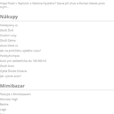
Hraje Plzeň v Teplicích o Martina Hyského? Slavia při chuti a Roman Macek proti
svým…
Nákupy
hledejceny.cz
Zboží Živě
Osobní vozy
Zboží Dáma
zbozi.blesk.cz
Jak na prohlídku ojetého vozu?
HobbyKompas
Auto pro začátečníka do 100 000 Kč
Zboží Auto
Ojetá Škoda Octavia
Jak vybrat auto?
Mimibazar
Testujte s Mimibazarem
Monster High
Barbie
Lego