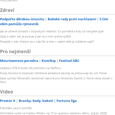
nový parfém!
Zdraví
Podpořte dětskou imunitu
Babské rady proti nachlazení
S čím
vším pomůže rýmovník
Jak se zdravě zchladit v tropických vedrech: Co pomáhá a kdy už riskujete úpal
Úpal a úžeh: Jak je poznat a jak se z nich rychle vyléčit
Parazité v nás: Kterým se u nás líbí a kde v našem těle je můžeme najít?
Pro nejmenší
Mourissonova poradna
Komiksy
Festival ABC
Ukázka z GTA 6 bude mít premiéru na Netflixu
Forza Horizon 6 (recenze): Oblíbené arkádové závody se přesouvají do ulic Tokia!
Zase vychází Minecraft, tentokrát nativně pro Nintendo Switch 2. Nová verze dorazí v
říjnu
Video
Prostor X
Branky, body, kokoti
Fortuna liga
František Laurin pohřeb
Ochmelka vylezl ve Frýdku-Místku na 15 m vysokou lezeckou stěnu. (srpen 2026)