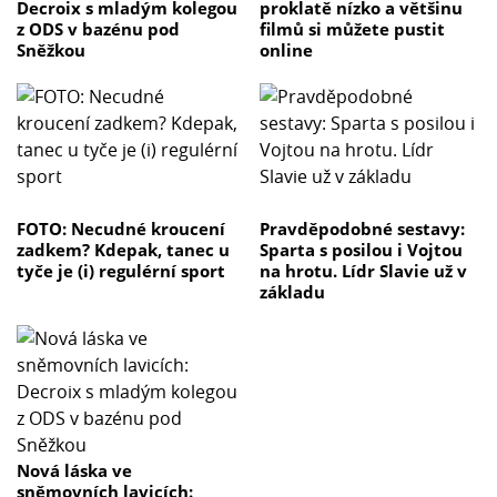
Decroix s mladým kolegou
proklatě nízko a většinu
z ODS v bazénu pod
filmů si můžete pustit
Sněžkou
online
FOTO: Necudné kroucení
Pravděpodobné sestavy:
zadkem? Kdepak, tanec u
Sparta s posilou i Vojtou
tyče je (i) regulérní sport
na hrotu. Lídr Slavie už v
základu
Nová láska ve
sněmovních lavicích: