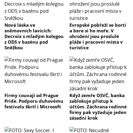
Nová láska ve
Evropské pobřeží se bortí
sněmovních lavicích:
a bere si ho moře. V
Decroix s mladým kolegou
ohrožení jsou proslulé
z ODS v bazénu pod
pláže i pracovní místa v
Sněžkou
turistice
Firmy couvají od Prague
Když zemře OSVČ, banka
Pride. Podporu duhovému
zablokuje přístup k
festivalu škrtl i Microsoft
účtům. Záchrana rodinné
firmy pak vyžaduje jeden
zásadní krok