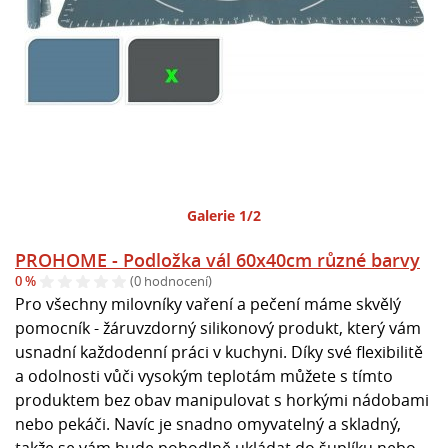
Galerie 1/2
PROHOME - Podložka vál 60x40cm různé barvy
0 %
(0 hodnocení)
Pro všechny milovníky vaření a pečení máme skvělý
pomocník - žáruvzdorný silikonový produkt, který vám
usnadní každodenní práci v kuchyni. Díky své flexibilitě
a odolnosti vůči vysokým teplotám můžete s tímto
produktem bez obav manipulovat s horkými nádobami
nebo pekáči. Navíc je snadno omyvatelný a skladný,
takže se vám bude pohodlně ukládat do šuplíku nebo