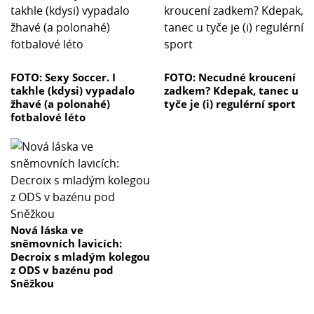
FOTO: Sexy Soccer. I
FOTO: Necudné kroucení
takhle (kdysi) vypadalo
zadkem? Kdepak, tanec u
žhavé (a polonahé)
tyče je (i) regulérní sport
fotbalové léto
Nová láska ve
sněmovních lavicích:
Decroix s mladým kolegou
z ODS v bazénu pod
Sněžkou