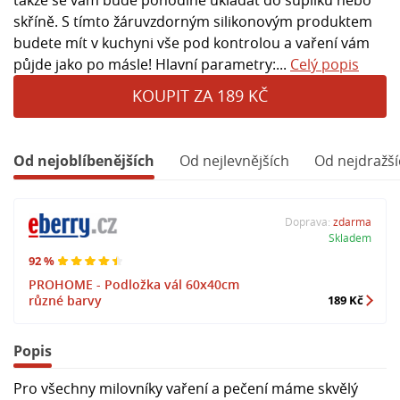
skříně. S tímto žáruvzdorným silikonovým produktem
budete mít v kuchyni vše pod kontrolou a vaření vám
půjde jako po másle! Hlavní parametry:...
Celý popis
KOUPIT ZA 189 KČ
Od nejoblíbenějších
Od nejlevnějších
Od nejdražší
Doprava:
zdarma
Skladem
92 %
PROHOME - Podložka vál 60x40cm
různé barvy
189 Kč
Popis
Pro všechny milovníky vaření a pečení máme skvělý