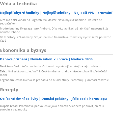
Věda a technika
Nejlepší chytré hodinky
Nejlepší telefony
Nejlepší VPN – srovnání
Alza má další variaci na Logitech MX Master. Nová myš už nabídne i kolečko se
setrvačníkem
Modré bubliny iMessage i pro Android. Díky této aplikaci už jablíčkáři nepoznají, že
nemáte iPhone
80 % čistoty, 2 % námahy. Stojan na kolo Gearrista automaticky vyčistí řetěz po každé
jízdě
Ekonomika a byznys
Daňové přiznání
Novela zákoníku práce
Nadace EPCG
Bankám v Česku tečou miliardy. Odborníci vysvětlují, co stojí za jejich růstem
Železniční zakázka století míří k Českým drahám. Jako vítěze je schválili středočeští
radní
Legendární česká likérka se propadla do hlubší ztráty. Zachraňují ji domácí zákazníci
Recepty
Oblíbené zimní polévky
Domácí pekárny
Jídlo podle horoskopu
Oopsie bread: Proteinové pečivo lehké jako obláček zvládnete připravit jen ze 3
surovin a bez mouky