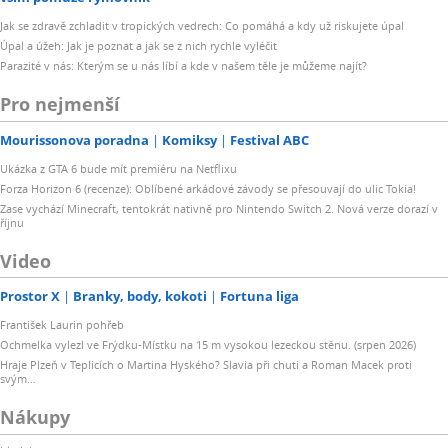
Jak se zdravě zchladit v tropických vedrech: Co pomáhá a kdy už riskujete úpal
Úpal a úžeh: Jak je poznat a jak se z nich rychle vyléčit
Parazité v nás: Kterým se u nás líbí a kde v našem těle je můžeme najít?
Pro nejmenší
Mourissonova poradna
Komiksy
Festival ABC
Ukázka z GTA 6 bude mít premiéru na Netflixu
Forza Horizon 6 (recenze): Oblíbené arkádové závody se přesouvají do ulic Tokia!
Zase vychází Minecraft, tentokrát nativně pro Nintendo Switch 2. Nová verze dorazí v
říjnu
Video
Prostor X
Branky, body, kokoti
Fortuna liga
František Laurin pohřeb
Ochmelka vylezl ve Frýdku-Místku na 15 m vysokou lezeckou stěnu. (srpen 2026)
Hraje Plzeň v Teplicích o Martina Hyského? Slavia při chuti a Roman Macek proti
svým…
Nákupy