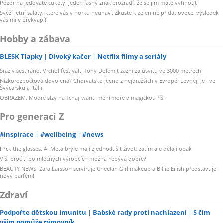
Pozor na jedovaté cukety! Jeden jasný znak prozradí, že se jim máte vyhnout
Svěží letní saláty, které vás v horku neunaví: Zkuste k zelenině přidat ovoce, výsledek
vás mile překvapí!
Hobby a zábava
BLESK Tlapky
Divoký kačer
Netflix filmy a seriály
Sraz v šest ráno. Vrchol festivalu Tóny Dolomit zazní za úsvitu ve 3000 metrech
Nízkorozpočtová dovolená? Chorvatsko jedno z nejdražších v Evropě! Levněji je i ve
Švýcarsku a Itálii
OBRAZEM: Modré slzy na Tchaj-wanu mění moře v magickou říši
Pro generaci Z
#inspirace
#wellbeing
#news
F*ck the glasses: AI Meta brýle mají zjednodušit život, zatím ale dělají opak
Víš, proč ti po mléčných výrobcích možná nebývá dobře?
BEAUTY NEWS: Zara Larsson servíruje Cheetah Girl makeup a Billie Eilish představuje
nový parfém!
Zdraví
Podpořte dětskou imunitu
Babské rady proti nachlazení
S čím
vším pomůže rýmovník