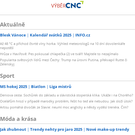
VÝBĚR
Aktuálně
Blesk Vánoce
Kalendář svátků 2025
INFO.cz
Až 48 °C a příchod čtvrté vlny horka. Výhled meteorologů na 10 dní dovolenkáře
nepotěší
Hrůza v Havířově: Pes pokousal chlapečka (2) ve tváři! Majitele to nezajímalo
Popularita světových lídrů mezi Čechy: Trump na úrovni Putina, překvapil Rutte či
Zelenskyj
Sport
MS hokej 2025
Biatlon
Liga mistrů
Deniova cesta: Sochůrek do základu a slávistická stoperská klika. Ukáže i na Chorého?
Ocelářům hrozí v případě marodky problém, řešit ho teď ale nebudou. Jak složí útok?
Artisu pomáhá divočák ze Slavie: neumí moc anglicky a někdy vyděsí trenéra. Čím?
Móda a krása
Jak zhubnout
Trendy nehty pro jaro 2025
Nové make-up trendy