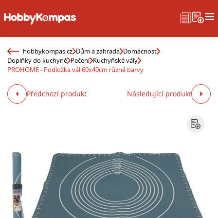
hobbykompas.cz
Dům a zahrada
Domácnost
Doplňky do kuchyně
Pečení
Kuchyňské vály
PROHOME - Podložka vál 60x40cm různé barvy
Předchozí produkt
Následující produkt