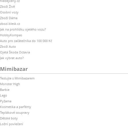
hledejceny.cz
Zboží Živě
Osobní vozy
Zboží Dáma
zbozi.blesk.cz
Jak na prohlídku ojetého vozu?
HobbyKompas
Auto pro začátečníka do 100 000 Kč
Zboží Auto
Ojetá Škoda Octavia
Jak vybrat auto?
Mimibazar
Testujte s Mimibazarem
Monster High
Barbie
Lego
Pyžama
Kosmetika a parfémy
Teplákové soupravy
Dětské boty
Ložní povlečení