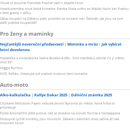
Všude to bouchá! František Prachař zažil v letadle horor
Veselá premiéra nové české komedie: Ramba líbala svého ex Mádla! Noční tah Prahou
s šesti gramy v sáčku…
Zákaz koupání na Džbánu platí, problém se sinicemi má i Šeberák: Jak jsou na tom
další pražská koupaliště?
Pro ženy a maminky
Nejčastější novoroční předsevzetí
Miminko a mráz
Jak vybírat
letní dovolenou
Hlasatelka a moderátorka Saskia Burešová (80) - Smrt manžela ji zdrtila! Co jí vrátilo
chuť žít?
Veggie Burritos
KVÍZ: Rafťáci. Otestujte své znalosti kultovní letní komedie
Auto-moto
Alko-kalkulačka
Rallye Dakar 2025
Dálniční známka 2025
Chystané Mitsubishi Pajero nebude jenom fajnovka do města. Nová fotka to
prozrazuje
Podle Antonelliho ještě potrvá, než se dostane na úroveň Norrise a Verstappena
Dostupné rychlé kombíky jsou minulostí. Zábava s batohem dnes začíná až nad
milionem korun