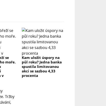
ží se
Kam uložit úspory na
i ho moře.
půl roku? Jedna banka
u
spustila limitovanou
i
akci se sazbou 4,33
a v
procenta