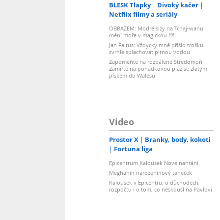
BLESK Tlapky
Divoký kačer
Netflix filmy a seriály
OBRAZEM: Modré slzy na Tchaj-wanu
mění moře v magickou říši
Jan Faltus: Vždycky mně přišlo trošku
zvrhlé splachovat pitnou vodou
Zapomeňte na rozpálené Středomoří!
Zamiřte na pohádkovou pláž se zlatým
pískem do Walesu
Video
Prostor X
Branky, body, kokoti
Fortuna liga
Epicentrum Kalousek Nové nahrání
Meghanin narozeninový taneček
Kalousek v Epicentru: o důchodech,
rozpočtu i o tom, co neskousl na Pavlovi