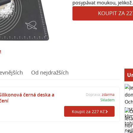
posypávat moukou, jelikož.
KOUPIT ZA 22
2
evnějších
Od nejdražších
Ur
ilikonová černá deska a
Doprava:
zdarma
čení
Skladem
Koupit za 227 Kč