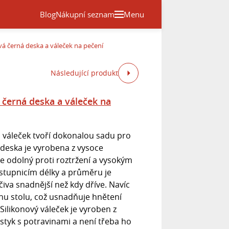
Blog
Nákupní seznam
Menu
á černá deska a váleček na pečení
Následující produkt
 černá deska a váleček na
 a váleček tvoří dokonalou sadu pro
 deska je vyrobena z vysoce
 je odolný proti roztržení a vysokým
stupnicím délky a průměru je
iva snadnější než kdy dříve. Navíc
chu stolu, což usnadňuje hnětení
 Silikonový váleček je vyroben z
styk s potravinami a není třeba ho