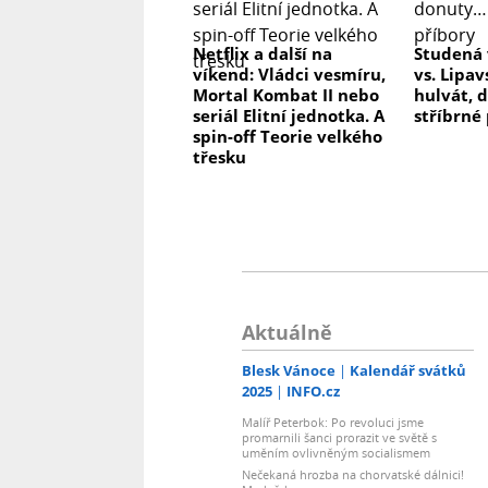
Netflix a další na
Studená 
víkend: Vládci vesmíru,
vs. Lipav
Mortal Kombat II nebo
hulvát, 
seriál Elitní jednotka. A
stříbrné
spin-off Teorie velkého
třesku
Aktuálně
Blesk Vánoce
Kalendář svátků
2025
INFO.cz
Malíř Peterbok: Po revoluci jsme
promarnili šanci prorazit ve světě s
uměním ovlivněným socialismem
Nečekaná hrozba na chorvatské dálnici!