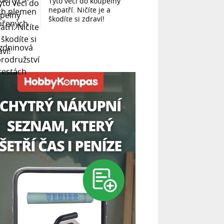
Tyto věci do koupelny
nepatří. Ničíte je a
škodíte si zdraví!