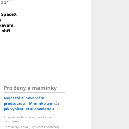
y SpaceX
y
kávání,
 obří
I
Pro ženy a maminky
Nejčastější novoroční
předsevzetí
Miminko a mráz
Jak vybírat letní dovolenou
Thajské nudle s červeným kari a
paprikami
Kamila Nývltová (37): Občas potřebuji