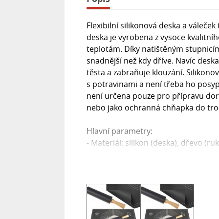
Flexibilní silikonová deska a váleče
deska je vyrobena z vysoce kvalitníh
teplotám. Díky natištěným stupnicí
snadnější než kdy dříve. Navíc deska
těsta a zabraňuje klouzání. Silikono
s potravinami a není třeba ho posyp
není určena pouze pro přípravu dort
nebo jako ochranná chňapka do tro
Hlavní parametry:
- Materiál: silikon (deska), dřevo (ruk
- Není třeba posypávat moukou
- Odolný vůči vysokým teplotám
- Snadné čištění
- Flexibilní a nelepivý
- Lze použít v troubě: max. teplota 2
- Lze použít v mrazáku: -60 °C