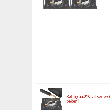
- Vhodné do myčky
- Rozměry válečku: 38 x 5 cm
- Rozměry desky: 59,5 x 39,5 cm
- Hmotnost: 0,525 kg
- Hmotnost balení: 0,602 kg
Ruhhy 22816 Silikonová
pečení