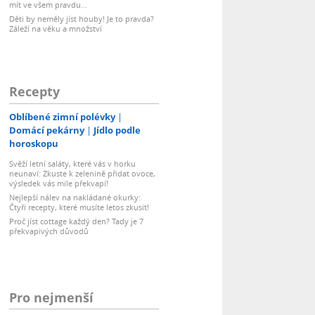
mít ve všem pravdu...
Děti by neměly jíst houby! Je to pravda?
Záleží na věku a množství
Recepty
Oblíbené zimní polévky
Domácí pekárny
Jídlo podle
horoskopu
Svěží letní saláty, které vás v horku
neunaví: Zkuste k zelenině přidat ovoce,
výsledek vás mile překvapí!
Nejlepší nálev na nakládané okurky:
Čtyři recepty, které musíte letos zkusit!
Proč jíst cottage každý den? Tady je 7
překvapivých důvodů
Pro nejmenší