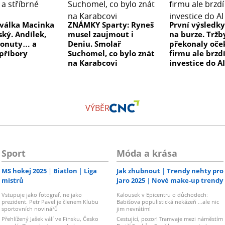
válka Macinka
ZNÁMKY Sparty: Ryneš
První výsledk
ský. Andílek,
musel zaujmout i
na burze. Tržb
donuty… a
Deniu. Smolař
překonaly oče
 příbory
Suchomel, co bylo znát
firmu ale brzdí
na Karabcovi
investice do A
VÝBĚR
Sport
Móda a krása
MS hokej 2025
Biatlon
Liga
Jak zhubnout
Trendy nehty pro
mistrů
jaro 2025
Nové make-up trendy
Vstupuje jako fotograf, ne jako
Kalousek v Epicentru o důchodech:
prezident. Petr Pavel je členem Klubu
Babišova populistická nekázeň …ale nic
sportovních novinářů
jim nevrátím!
Přehlížený Jašek válí ve Finsku, Česko
Cestující, pozor! Tramvaje mezi náměstím