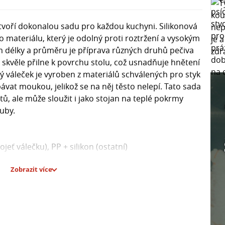
k tvoří dokonalou sadu pro každou kuchyni. Silikonová
o materiálu, který je odolný proti roztržení a vysokým
m délky a průměru je příprava různých druhů pečiva
 skvěle přilne k povrchu stolu, což usnadňuje hnětení
vý váleček je vyroben z materiálů schválených pro styk
ávat moukou, jelikož se na něj těsto nelepí. Tato sada
ů, ale může sloužit i jako stojan na teplé pokrmy
uby.
ojeť válečku), PP + silikon (ostatní)
Zobrazit více
60 °C