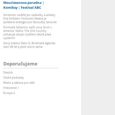
Mourissonova poradna
Komiksy
Festival ABC
Nintendo nedělá jen skákačky a arkády.
Fire Emblem: Fortune's Weave je
pořádná strategie pro fanoušky tahovek
Pomozte Salierimu začít nový život v
Americe. Mafia: The Old Country
odhaluje obsah rozšíření těsně před
vydáním
Nový traktor Zetor 6: Brněnská legenda
slaví 80 let a jezdí skoro sama
Doporučujeme
Starjob
České podcasty
Rádio a zábava pro děti
Frekvence 1
Evropa 2