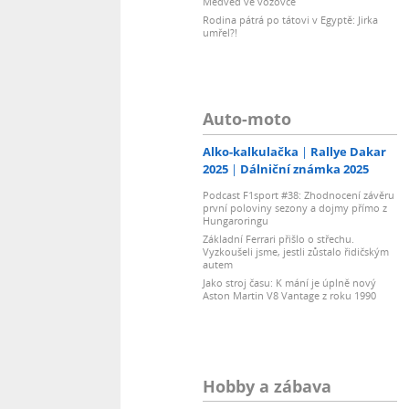
Medvěd ve vozovce
Rodina pátrá po tátovi v Egyptě: Jirka
umřel?!
Auto-moto
Alko-kalkulačka
Rallye Dakar
2025
Dálniční známka 2025
Podcast F1sport #38: Zhodnocení závěru
první poloviny sezony a dojmy přímo z
Hungaroringu
Základní Ferrari přišlo o střechu.
Vyzkoušeli jsme, jestli zůstalo řidičským
autem
Jako stroj času: K mání je úplně nový
Aston Martin V8 Vantage z roku 1990
Hobby a zábava