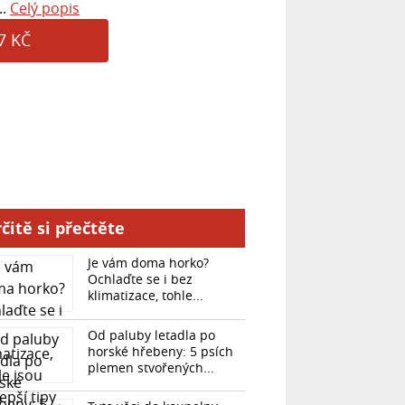
..
Celý popis
7 KČ
čitě si přečtěte
Je vám doma horko?
Ochlaďte se i bez
klimatizace, tohle...
Od paluby letadla po
horské hřebeny: 5 psích
plemen stvořených...