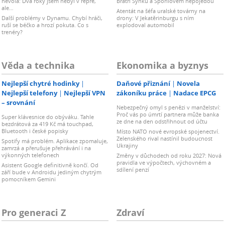
nevolá: Dva roky jsem nebyl v repre,
Bratří Synků a Spořilovem nepojedou
ale…
Atentát na šéfa uralské továrny na
Další problémy v Dynamu. Chybí hráči,
drony: V Jekatěrinburgu s ním
ruší se béčko a hrozí pokuta. Co s
explodoval automobil
trenéry?
Věda a technika
Ekonomika a byznys
Nejlepší chytré hodinky
Daňové přiznání
Novela
Nejlepší telefony
Nejlepší VPN
zákoníku práce
Nadace EPCG
– srovnání
Nebezpečný omyl s penězi v manželství:
Proč vás po úmrtí partnera může banka
Super klávesnice do obýváku. Tahle
ze dne na den odstřihnout od účtu
bezdrátová za 419 Kč má touchpad,
Bluetooth i české popisky
Místo NATO nové evropské spojenectví.
Zelenského rival nastínil budoucnost
Spotify má problém. Aplikace zpomaluje,
Ukrajiny
zamrzá a přerušuje přehrávání i na
výkonných telefonech
Změny v důchodech od roku 2027: Nová
pravidla ve výpočtech, výchovném a
Asistent Google definitivně končí. Od
sdílení penzí
září bude v Androidu jediným chytrým
pomocníkem Gemini
Pro generaci Z
Zdraví