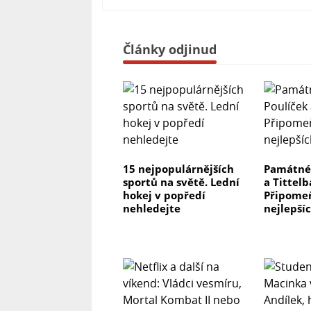
Články odjinud
15 nejpopulárnějších
Památné 
sportů na světě. Lední
a Tittelb
hokej v popředí
Připomeňt
nehledejte
nejlepší