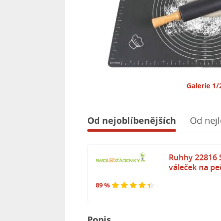
Galerie 1/
Od nejoblíbenějších
Od nejl
Ruhhy 22816 S
váleček na pe
89 %
Popis