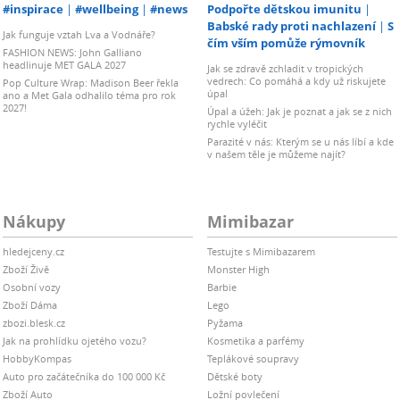
#inspirace
#wellbeing
#news
Podpořte dětskou imunitu
Babské rady proti nachlazení
S
Jak funguje vztah Lva a Vodnáře?
čím vším pomůže rýmovník
FASHION NEWS: John Galliano
headlinuje MET GALA 2027
Jak se zdravě zchladit v tropických
vedrech: Co pomáhá a kdy už riskujete
Pop Culture Wrap: Madison Beer řekla
úpal
ano a Met Gala odhalilo téma pro rok
2027!
Úpal a úžeh: Jak je poznat a jak se z nich
rychle vyléčit
Parazité v nás: Kterým se u nás líbí a kde
v našem těle je můžeme najít?
Nákupy
Mimibazar
hledejceny.cz
Testujte s Mimibazarem
Zboží Živě
Monster High
Osobní vozy
Barbie
Zboží Dáma
Lego
zbozi.blesk.cz
Pyžama
Jak na prohlídku ojetého vozu?
Kosmetika a parfémy
HobbyKompas
Teplákové soupravy
Auto pro začátečníka do 100 000 Kč
Dětské boty
Zboží Auto
Ložní povlečení