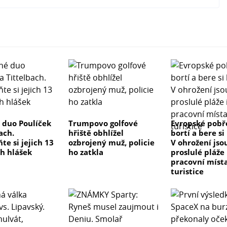
duo Poulíček
Trumpovo golfové
Evropské pobře
ach.
hřiště obhlížel
bortí a bere s
e si jejich 13
ozbrojený muž, policie
V ohrožení jso
ch hlášek
ho zatkla
proslulé pláže 
pracovní míst
turistice