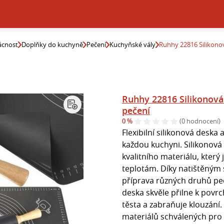
cnost
Doplňky do kuchyně
Pečení
Kuchyňské vály
Ruhhy 22816 Silikonov
Ruhhy 22816 Silikonová
pečení
0 %
(0 hodnocení)
Flexibilní silikonová deska
každou kuchyni. Silikonová
kvalitního materiálu, který
teplotám. Díky natištěným 
příprava různých druhů peč
deska skvěle přilne k povr
těsta a zabraňuje klouzání.
materiálů schválených pro 