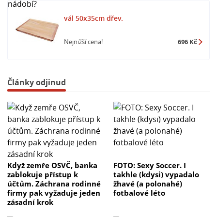
vál 50x35cm dřev.
Nejnižší cena!
696 Kč
Články odjinud
Když zemře OSVČ, banka
FOTO: Sexy Soccer. I
zablokuje přístup k
takhle (kdysi) vypadalo
účtům. Záchrana rodinné
žhavé (a polonahé)
firmy pak vyžaduje jeden
fotbalové léto
zásadní krok