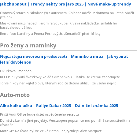
Jak zhubnout
Trendy nehty pro jaro 2025
Nové make-up trendy
Obrovský strach o Nikolase (9) s autismem: Chlapec odešel z domova na Letné, viděli
jste ho?
Maskovaní muži napadli Jaromíra Soukupa: Krvavá nakládačka, zmlátili ho
basebalovou pálkou
Retro foto Kateřiny a Petera Pechových: „Smraďoši“ před 16 lety
Pro ženy a maminky
Nejčastější novoroční předsevzetí
Miminko a mráz
Jak vybírat
letní dovolenou
Okurková limonáda
RECEPT: Kynutý švestkový koláč s drobenkou. Klasika, se kterou zabodujete
Tohle nikdy neříkejte! Slova, kterými rodiče dětem ubližují ze všeho nejvíc
Auto-moto
Alko-kalkulačka
Rallye Dakar 2025
Dálniční známka 2025
Příští Audi Q8 se bude držet osvědčeného receptu
Domácí zázemí a jiné projekty. Verstappen popsal, co mu pomáhá se soustředit na
závodění
MotoGP: Na úvod byl ve Velké Británii nejrychlejší Alex Márquez