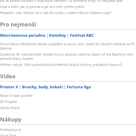
Jak se zdravě zchladit v tropických vedrech: Co pomáhá a kdy už riskujete úpal
Úpal a úžeh: Jak je poznat a jak se z nich rychle vyléčit
Parazité v nás: Kterým se u nás líbí a kde v našem těle je můžeme najít?
Pro nejmenší
Mourissonova poradna
Komiksy
Festival ABC
Ghost Recon Wildlands dostal vylepšení a novou misi. Starší díl Ubisoft rozdává na PC
zdarma
Quake ke 30. narozeninám dostal novou epizodu zdarma. Dawn of the Machine vám
zamotá hlavu iluzemi
Hřbitov velryb: Obří podmořské pohřebiště skrývá miliony pravěkých kytovců
Video
Prostor X
Branky, body, kokoti
Fortuna liga
Milan Knížák pohřeb
Jiří Pospíšil
Václav Klaus
Nákupy
hledejceny.cz
Zboží Živě