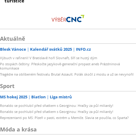
turistice
VÝBĚR
Aktuálně
Blesk Vánoce
Kalendář svátků 2025
INFO.cz
Výbuch v rafinerii! V Bratislavě hoří Slovnaft, šíří se hustý dým
Po stopách češtiny: Přeskočte jazykově-generační propast aneb Prázdninová
komunikace
Tragédie na oblíbeném festivalu Brutal Assault: Polák skočil z mostu a už se nevynořil
Sport
MS hokej 2025
Biatlon
Liga mistrů
Ronaldo se pochlubil před sňatkem s Georginou: Hračky za půl miliardy!
Ronaldo se pochlubil před sňatkem s Georginou: Hračky za půl miliardy!
Reprezentanti po MS: Plzeň v pasti, extrém u Memiče. Slavia se poučila, co Sparta?
Móda a krása