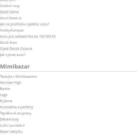
Osobní vozy
Zboží Dáma
zbozi.blesk.cz
Jak na prohlídku ojetého vozu?
HobbyKompas
Auto pro začátečníka do 100 000 Kč
Zboží Auto
Ojetá Škoda Octavia
Jak vybrat auto?
Mimibazar
Testujte s Mimibazarem
Monster High
Barbie
Lego
Pyžama
Kosmetika a parfémy
Teplákové soupravy
Dětské boty
Ložní povlečení
Bazar nábytku