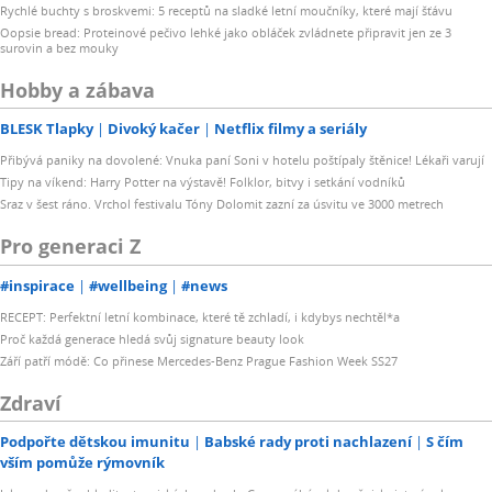
Rychlé buchty s broskvemi: 5 receptů na sladké letní moučníky, které mají šťávu
Oopsie bread: Proteinové pečivo lehké jako obláček zvládnete připravit jen ze 3
surovin a bez mouky
Hobby a zábava
BLESK Tlapky
Divoký kačer
Netflix filmy a seriály
Přibývá paniky na dovolené: Vnuka paní Soni v hotelu poštípaly štěnice! Lékaři varují
Tipy na víkend: Harry Potter na výstavě! Folklor, bitvy i setkání vodníků
Sraz v šest ráno. Vrchol festivalu Tóny Dolomit zazní za úsvitu ve 3000 metrech
Pro generaci Z
#inspirace
#wellbeing
#news
RECEPT: Perfektní letní kombinace, které tě zchladí, i kdybys nechtěl*a
Proč každá generace hledá svůj signature beauty look
Září patří módě: Co přinese Mercedes-Benz Prague Fashion Week SS27
Zdraví
Podpořte dětskou imunitu
Babské rady proti nachlazení
S čím
vším pomůže rýmovník