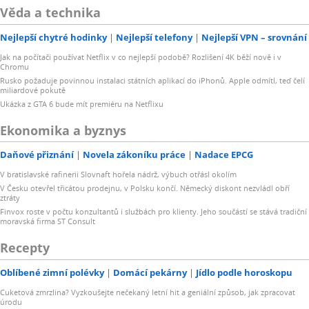
Věda a technika
Nejlepší chytré hodinky
Nejlepší telefony
Nejlepší VPN – srovnání
Jak na počítači používat Netflix v co nejlepší podobě? Rozlišení 4K běží nově i v
Chromu
Rusko požaduje povinnou instalaci státních aplikací do iPhonů. Apple odmítl, teď čelí
miliardové pokutě
Ukázka z GTA 6 bude mít premiéru na Netflixu
Ekonomika a byznys
Daňové přiznání
Novela zákoníku práce
Nadace EPCG
V bratislavské rafinerii Slovnaft hořela nádrž, výbuch otřásl okolím
V Česku otevřel třicátou prodejnu, v Polsku končí. Německý diskont nezvládl obří
ztráty
Finvox roste v počtu konzultantů i službách pro klienty. Jeho součástí se stává tradiční
moravská firma ST Consult
Recepty
Oblíbené zimní polévky
Domácí pekárny
Jídlo podle horoskopu
Cuketová zmrzlina? Vyzkoušejte nečekaný letní hit a geniální způsob, jak zpracovat
úrodu