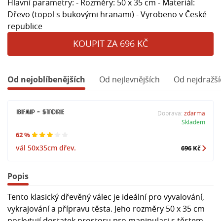
Hlavní parametry: - Rozměry: 50 x 35 cm - Materiál:
Dřevo (topol s bukovými hranami) - Vyrobeno v České
republice
KOUPIT ZA 696 KČ
Od nejoblíbenějších
Od nejlevnějších
Od nejdražší
Doprava:
zdarma
Skladem
62 %
vál 50x35cm dřev.
696 Kč
Popis
Tento klasický dřevěný válec je ideální pro vyvalování,
vykrajování a přípravu těsta. Jeho rozměry 50 x 35 cm
poskytují dostatek prostoru pro manipulaci s těstem