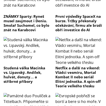
ZNÁMKY Sparty: Ryneš
První výsledky SpaceX na
musel zaujmout i Deniu.
burze. Tržby překonaly
Smolař Suchomel, co bylo
očekávání, firmu ale brzdí
znát na Karabcovi
obří investice do AI
Studená válka Macinka
Netflix a další na víkend:
vs. Lipavský. Andílek,
Vládci vesmíru, Mortal
hulvát, donuty… a
Kombat II nebo seriál
stříbrné příbory
Elitní jednotka. A spin-off
Teorie velkého třesku