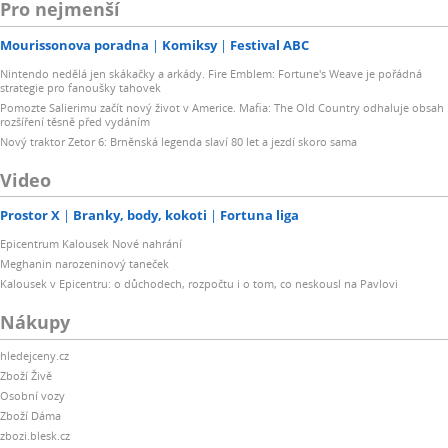
Pro nejmenší
Mourissonova poradna
Komiksy
Festival ABC
Nintendo nedělá jen skákačky a arkády. Fire Emblem: Fortune's Weave je pořádná
strategie pro fanoušky tahovek
Pomozte Salierimu začít nový život v Americe. Mafia: The Old Country odhaluje obsah
rozšíření těsně před vydáním
Nový traktor Zetor 6: Brněnská legenda slaví 80 let a jezdí skoro sama
Video
Prostor X
Branky, body, kokoti
Fortuna liga
Epicentrum Kalousek Nové nahrání
Meghanin narozeninový taneček
Kalousek v Epicentru: o důchodech, rozpočtu i o tom, co neskousl na Pavlovi
Nákupy
hledejceny.cz
Zboží Živě
Osobní vozy
Zboží Dáma
zbozi.blesk.cz