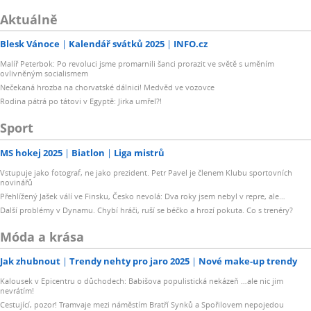
Aktuálně
Blesk Vánoce
Kalendář svátků 2025
INFO.cz
Malíř Peterbok: Po revoluci jsme promarnili šanci prorazit ve světě s uměním
ovlivněným socialismem
Nečekaná hrozba na chorvatské dálnici! Medvěd ve vozovce
Rodina pátrá po tátovi v Egyptě: Jirka umřel?!
Sport
MS hokej 2025
Biatlon
Liga mistrů
Vstupuje jako fotograf, ne jako prezident. Petr Pavel je členem Klubu sportovních
novinářů
Přehlížený Jašek válí ve Finsku, Česko nevolá: Dva roky jsem nebyl v repre, ale…
Další problémy v Dynamu. Chybí hráči, ruší se béčko a hrozí pokuta. Co s trenéry?
Móda a krása
Jak zhubnout
Trendy nehty pro jaro 2025
Nové make-up trendy
Kalousek v Epicentru o důchodech: Babišova populistická nekázeň …ale nic jim
nevrátím!
Cestující, pozor! Tramvaje mezi náměstím Bratří Synků a Spořilovem nepojedou