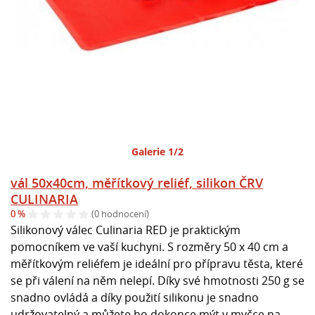
Galerie 1/2
vál 50x40cm, měřítkový reliéf, silikon ČRV
CULINARIA
0 %
(0 hodnocení)
Silikonový válec Culinaria RED je praktickým
pomocníkem ve vaší kuchyni. S rozměry 50 x 40 cm a
měřítkovým reliéfem je ideální pro přípravu těsta, které
se při válení na něm nelepí. Díky své hmotnosti 250 g se
snadno ovládá a díky použití silikonu je snadno
udržovatelný a můžete ho dokonce mýt v myčce na