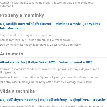
Atentát na šéfa uralské továrny na drony: V Jekatěrinburgu s ním explodoval
automobil
Pro ženy a maminky
Nejčastější novoroční předsevzetí
Miminko a mráz
Jak vybírat
letní dovolenou
Thajské nudle s červeným kari a paprikami
Kamila Nývltová (37): Občas potřebuji mít ve všem pravdu...
Děti by neměly jíst houby! Je to pravda? Záleží na věku a množství
Auto-moto
Alko-kalkulačka
Rallye Dakar 2025
Dálniční známka 2025
Podcast F1sport #38: Zhodnocení závěru první poloviny sezony a dojmy přímo z
Hungaroringu
Základní Ferrari přišlo o střechu. Vyzkoušeli jsme, jestli zůstalo řidičským autem
Jako stroj času: K mání je úplně nový Aston Martin V8 Vantage z roku 1990
Věda a technika
Nejlepší chytré hodinky
Nejlepší telefony
Nejlepší VPN – srovnání
Super klávesnice do obýváku. Tahle bezdrátová za 419 Kč má touchpad, Bluetooth i