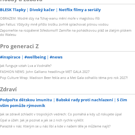
BLESK Tlapky
Divoký kačer
Netflix filmy a seriály
OBRAZEM: Modré slzy na Tchaj-wanu mění moře v magickou říši
Jan Faltus: Vždycky mně přišlo trošku zvrhlé splachovat pitnou vodou
Zapomeňte na rozpálené Středomoří! Zamiřte na pohádkovou pláž se zlatým pískem
do Walesu
Pro generaci Z
#inspirace
#wellbeing
#news
Jak funguje vztah Lva a Vodnáře?
FASHION NEWS: John Galliano headlinuje MET GALA 2027
Pop Culture Wrap: Madison Beer řekla ano a Met Gala odhalilo téma pro rok 2027!
Zdraví
Podpořte dětskou imunitu
Babské rady proti nachlazení
S čím
vším pomůže rýmovník
Jak se zdravě zchladit v tropických vedrech: Co pomáhá a kdy už riskujete úpal
Úpal a úžeh: Jak je poznat a jak se z nich rychle vyléčit
Parazité v nás: Kterým se u nás líbí a kde v našem těle je můžeme najít?