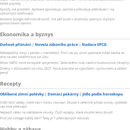
české popisky
Spotify má problém. Aplikace zpomaluje, zamrzá a přerušuje přehrávání i na
výkonných telefonech
Asistent Google definitivně končí. Od září bude v Androidu jediným chytrým
pomocníkem Gemini
Ekonomika a byznys
Daňové přiznání
Novela zákoníku práce
Nadace EPCG
Nebezpečný omyl s penězi v manželství: Proč vás po úmrtí partnera může banka ze
dne na den odstřihnout od účtu
Místo NATO nové evropské spojenectví. Zelenského rival nastínil budoucnost Ukrajiny
Změny v důchodech od roku 2027: Nová pravidla ve výpočtech, výchovném a sdílení
penzí
Recepty
Oblíbené zimní polévky
Domácí pekárny
Jídlo podle horoskopu
Svěží letní saláty, které vás v horku neunaví: Zkuste k zelenině přidat ovoce, výsledek
vás mile překvapí!
Nejlepší nálev na nakládané okurky: Čtyři recepty, které musíte letos zkusit!
Proč jíst cottage každý den? Tady je 7 překvapivých důvodů
Hobby a zábava