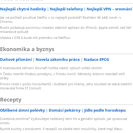
Nejlepší chytré hodinky
Nejlepší telefony
Nejlepší VPN – srovnání
Jak na počítači používat Netflix v co nejlepší podobě? Rozlišení 4K běží nově i v
Chromu
Rusko požaduje povinnou instalaci státních aplikací do iPhonů. Apple odmítl, teď čelí
miliardové pokutě
Ukázka z GTA 6 bude mít premiéru na Netflixu
Ekonomika a byznys
Daňové přiznání
Novela zákoníku práce
Nadace EPCG
V bratislavské rafinerii Slovnaft hořela nádrž, výbuch otřásl okolím
V Česku otevřel třicátou prodejnu, v Polsku končí. Německý diskont nezvládl obří
ztráty
Finvox roste v počtu konzultantů i službách pro klienty. Jeho součástí se stává tradiční
moravská firma ST Consult
Recepty
Oblíbené zimní polévky
Domácí pekárny
Jídlo podle horoskopu
Cuketová zmrzlina? Vyzkoušejte nečekaný letní hit a geniální způsob, jak zpracovat
úrodu
Rychlé buchty s broskvemi: 5 receptů na sladké letní moučníky, které mají šťávu