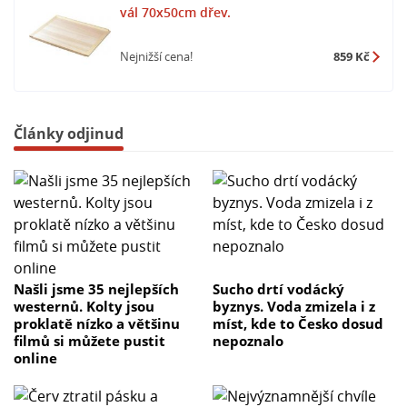
vál 70x50cm dřev.
Nejnižší cena!
859 Kč
Články odjinud
Našli jsme 35 nejlepších
Sucho drtí vodácký
westernů. Kolty jsou
byznys. Voda zmizela i z
proklatě nízko a většinu
míst, kde to Česko dosud
filmů si můžete pustit
nepoznalo
online