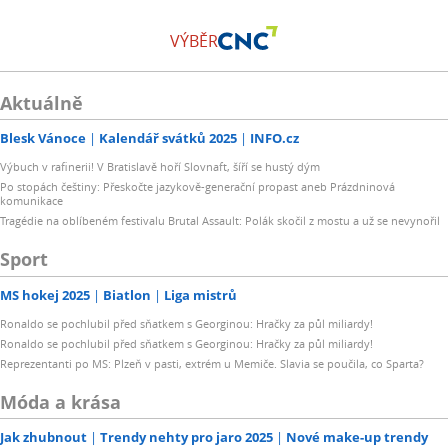
VÝBĚR
Aktuálně
Blesk Vánoce
Kalendář svátků 2025
INFO.cz
Výbuch v rafinerii! V Bratislavě hoří Slovnaft, šíří se hustý dým
Po stopách češtiny: Přeskočte jazykově-generační propast aneb Prázdninová
komunikace
Tragédie na oblíbeném festivalu Brutal Assault: Polák skočil z mostu a už se nevynořil
Sport
MS hokej 2025
Biatlon
Liga mistrů
Ronaldo se pochlubil před sňatkem s Georginou: Hračky za půl miliardy!
Ronaldo se pochlubil před sňatkem s Georginou: Hračky za půl miliardy!
Reprezentanti po MS: Plzeň v pasti, extrém u Memiče. Slavia se poučila, co Sparta?
Móda a krása
Jak zhubnout
Trendy nehty pro jaro 2025
Nové make-up trendy