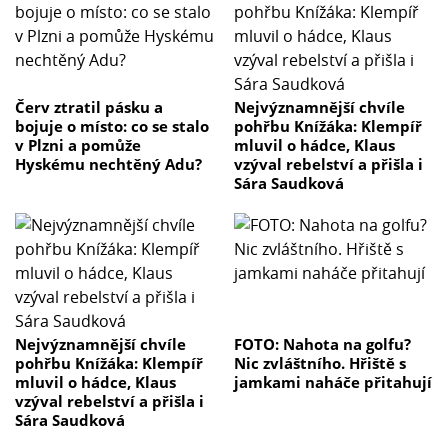
Červ ztratil pásku a
Nejvýznamnější chvíle
bojuje o místo: co se stalo
pohřbu Knížáka: Klempíř
v Plzni a pomůže
mluvil o hádce, Klaus
Hyskému nechtěný Adu?
vzýval rebelství a přišla i
Sára Saudková
Nejvýznamnější chvíle
FOTO: Nahota na golfu?
pohřbu Knížáka: Klempíř
Nic zvláštního. Hřiště s
mluvil o hádce, Klaus
jamkami naháče přitahují
vzýval rebelství a přišla i
Sára Saudková