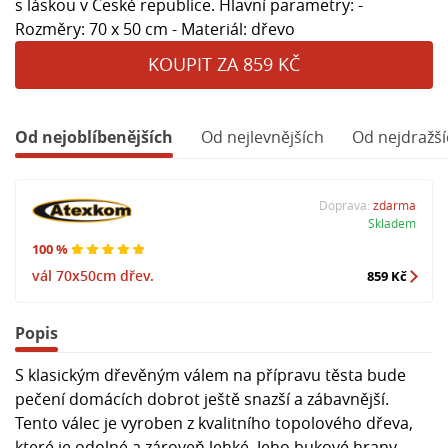
s láskou v České republice. Hlavní parametry: -
Rozměry: 70 x 50 cm - Materiál: dřevo
KOUPIT ZA 859 KČ
Od nejoblíbenějších
Od nejlevnějších
Od nejdražší
Doprava:
zdarma
Skladem
100 %
vál 70x50cm dřev.
859 Kč
Popis
S klasickým dřevěným válem na přípravu těsta bude
pečení domácích dobrot ještě snazší a zábavnější.
Tento válec je vyroben z kvalitního topolového dřeva,
které je odolné a zároveň lehké. Jeho bukové hrany