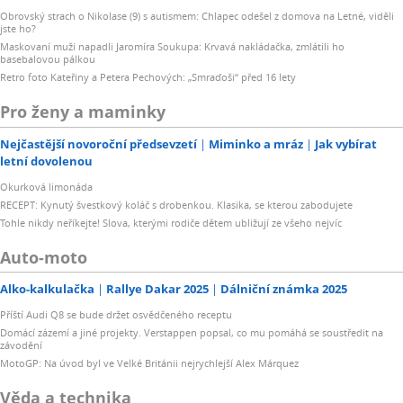
Obrovský strach o Nikolase (9) s autismem: Chlapec odešel z domova na Letné, viděli
jste ho?
Maskovaní muži napadli Jaromíra Soukupa: Krvavá nakládačka, zmlátili ho
basebalovou pálkou
Retro foto Kateřiny a Petera Pechových: „Smraďoši“ před 16 lety
Pro ženy a maminky
Nejčastější novoroční předsevzetí
Miminko a mráz
Jak vybírat
letní dovolenou
Okurková limonáda
RECEPT: Kynutý švestkový koláč s drobenkou. Klasika, se kterou zabodujete
Tohle nikdy neříkejte! Slova, kterými rodiče dětem ubližují ze všeho nejvíc
Auto-moto
Alko-kalkulačka
Rallye Dakar 2025
Dálniční známka 2025
Příští Audi Q8 se bude držet osvědčeného receptu
Domácí zázemí a jiné projekty. Verstappen popsal, co mu pomáhá se soustředit na
závodění
MotoGP: Na úvod byl ve Velké Británii nejrychlejší Alex Márquez
Věda a technika