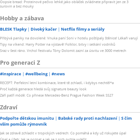
Oopsie bread: Proteinové pečivo lehké jako obláček zvládnete připravit jen ze 3
surovin a bez mouky
Hobby a zábava
BLESK Tlapky
Divoký kačer
Netflix filmy a seriály
Přibývá paniky na dovolené: Vnuka paní Soni v hotelu poštípaly štěnice! Lékaři varují
Tipy na víkend: Harry Potter na výstavě! Folklor, bitvy i setkání vodníků
Sraz v šest ráno. Vrchol festivalu Tóny Dolomit zazní za úsvitu ve 3000 metrech
Pro generaci Z
#inspirace
#wellbeing
#news
RECEPT: Perfektní letní kombinace, které tě zchladí, i kdybys nechtěl*a
Proč každá generace hledá svůj signature beauty look
Září patří módě: Co přinese Mercedes-Benz Prague Fashion Week SS27
Zdraví
Podpořte dětskou imunitu
Babské rady proti nachlazení
S čím
vším pomůže rýmovník
Jak se zdravě zchladit v tropických vedrech: Co pomáhá a kdy už riskujete úpal
Úpal a úžeh: Jak je poznat a jak se z nich rychle vyléčit