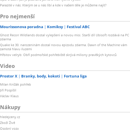
Parazité v nás: Kterým se u nás líbí a kde v našem těle je můžeme najít?
Pro nejmenší
Mourissonova poradna
Komiksy
Festival ABC
Ghost Recon Wildlands dostal vylepšení a novou misi. Starší díl Ubisoft rozdává na PC
zdarma
Quake ke 30. narozeninám dostal novou epizodu zdarma. Dawn of the Machine vám
zamotá hlavu iluzemi
Hřbitov velryb: Obří podmořské pohřebiště skrývá miliony pravěkých kytovců
Video
Prostor X
Branky, body, kokoti
Fortuna liga
Milan Knížák pohřeb
Jiří Pospíšil
Václav Klaus
Nákupy
hledejceny.cz
Zboží Živě
Osobní vozy