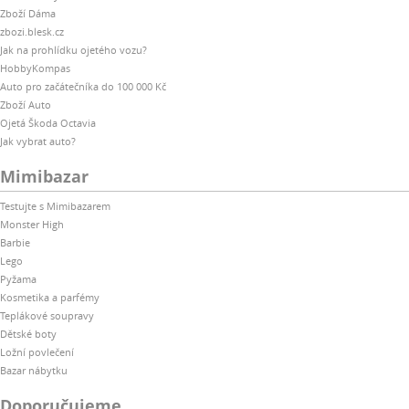
Zboží Dáma
zbozi.blesk.cz
Jak na prohlídku ojetého vozu?
HobbyKompas
Auto pro začátečníka do 100 000 Kč
Zboží Auto
Ojetá Škoda Octavia
Jak vybrat auto?
Mimibazar
Testujte s Mimibazarem
Monster High
Barbie
Lego
Pyžama
Kosmetika a parfémy
Teplákové soupravy
Dětské boty
Ložní povlečení
Bazar nábytku
Doporučujeme