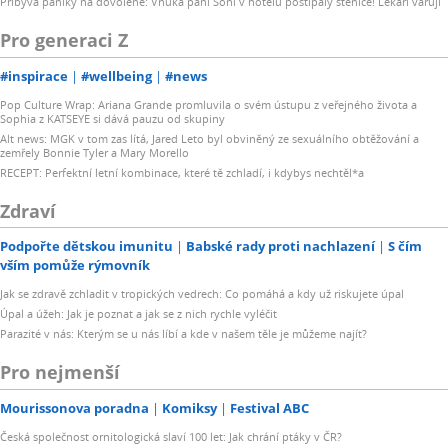
Přibývá paniky na dovolené: Vnuka paní Soni v hotelu poštípaly štěnice! Lékaři varují
Pro generaci Z
#inspirace
#wellbeing
#news
Pop Culture Wrap: Ariana Grande promluvila o svém ústupu z veřejného života a
Sophia z KATSEYE si dává pauzu od skupiny
Alt news: MGK v tom zas lítá, Jared Leto byl obviněný ze sexuálního obtěžování a
zemřely Bonnie Tyler a Mary Morello
RECEPT: Perfektní letní kombinace, které tě zchladí, i kdybys nechtěl*a
Zdraví
Podpořte dětskou imunitu
Babské rady proti nachlazení
S čím
vším pomůže rýmovník
Jak se zdravě zchladit v tropických vedrech: Co pomáhá a kdy už riskujete úpal
Úpal a úžeh: Jak je poznat a jak se z nich rychle vyléčit
Parazité v nás: Kterým se u nás líbí a kde v našem těle je můžeme najít?
Pro nejmenší
Mourissonova poradna
Komiksy
Festival ABC
Česká společnost ornitologická slaví 100 let: Jak chrání ptáky v ČR?