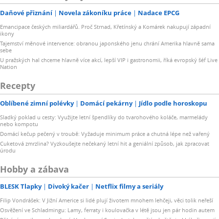
Daňové přiznání
Novela zákoníku práce
Nadace EPCG
Emancipace českých miliardářů. Proč Strnad, Křetínský a Komárek nakupují západní
ikony
Tajemství měnové intervence: obranou japonského jenu chrání Amerika hlavně sama
sebe
U pražských hal chceme hlavně více akcí, lepší VIP i gastronomii, říká evropský šéf Live
Nation
Recepty
Oblíbené zimní polévky
Domácí pekárny
Jídlo podle horoskopu
Sladký poklad u cesty: Využijte letní špendlíky do tvarohového koláče, marmelády
nebo kompotu
Domácí kečup pečený v troubě: Vyžaduje minimum práce a chutná lépe než vařený
Cuketová zmrzlina? Vyzkoušejte nečekaný letní hit a geniální způsob, jak zpracovat
úrodu
Hobby a zábava
BLESK Tlapky
Divoký kačer
Netflix filmy a seriály
Filip Vondrášek: V Jižní Americe si lidé plují životem mnohem lehčeji, věci tolik neřeší
Osvěžení ve Schladmingu: Lamy, ferraty i koulovačka v létě jsou jen pár hodin autem