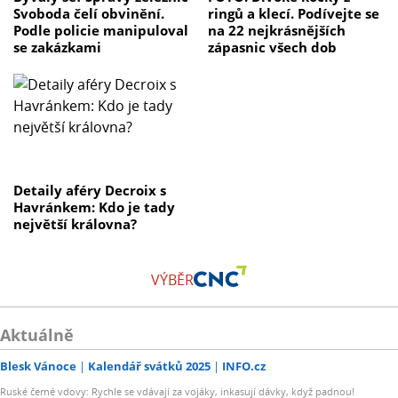
Svoboda čelí obvinění.
ringů a klecí. Podívejte se
Podle policie manipuloval
na 22 nejkrásnějších
se zakázkami
zápasnic všech dob
Detaily aféry Decroix s
Havránkem: Kdo je tady
největší královna?
VÝBĚR
Aktuálně
Blesk Vánoce
Kalendář svátků 2025
INFO.cz
Ruské černé vdovy: Rychle se vdávají za vojáky, inkasují dávky, když padnou!