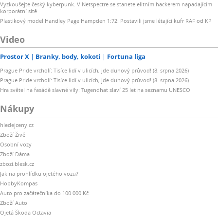
Vyzkoušejte český kyberpunk. V Netspectre se stanete elitním hackerem napadajícím
korporátní sítě
Plastikový model Handley Page Hampden 1:72: Postavili jsme létající kufr RAF od KP
Video
Prostor X
Branky, body, kokoti
Fortuna liga
Prague Pride vrcholí: Tisíce lidí v ulicích, jde duhový průvod! (8. srpna 2026)
Prague Pride vrcholí: Tisíce lidí v ulicích, jde duhový průvod! (8. srpna 2026)
Hra světel na fasádě slavné vily: Tugendhat slaví 25 let na seznamu UNESCO
Nákupy
hledejceny.cz
Zboží Živě
Osobní vozy
Zboží Dáma
zbozi.blesk.cz
Jak na prohlídku ojetého vozu?
HobbyKompas
Auto pro začátečníka do 100 000 Kč
Zboží Auto
Ojetá Škoda Octavia