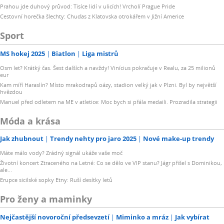
Prahou jde duhový průvod: Tisíce lidí v ulicích! Vrcholí Prague Pride
Cestovní horečka šlechty: Chuďas z Klatovska otrokářem v Jižní Americe
Sport
MS hokej 2025
Biatlon
Liga mistrů
Osm let? Krátký čas. Šest dalších a navždy! Vinícius pokračuje v Realu, za 25 milionů
eur
Kam míří Haraslín? Místo mrakodrapů oázy, stadion velký jak v Plzni. Byl by největší
hvězdou
Manuel před odletem na ME v atletice: Moc bych si přála medaili. Prozradila strategii
Móda a krása
Jak zhubnout
Trendy nehty pro jaro 2025
Nové make-up trendy
Máte málo vody? Zrádný signál ukáže vaše moč
Životní koncert Ztraceného na Letné: Co se dělo ve VIP stanu? Jágr přišel s Dominikou,
ale...
Erupce sicilské sopky Etny: Ruší desítky letů
Pro ženy a maminky
Nejčastější novoroční předsevzetí
Miminko a mráz
Jak vybírat