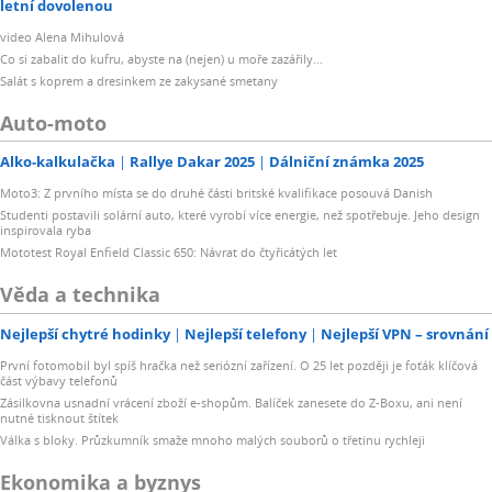
letní dovolenou
video Alena Mihulová
Co si zabalit do kufru, abyste na (nejen) u moře zazářily...
Salát s koprem a dresinkem ze zakysané smetany
Auto-moto
Alko-kalkulačka
Rallye Dakar 2025
Dálniční známka 2025
Moto3: Z prvního místa se do druhé části britské kvalifikace posouvá Danish
Studenti postavili solární auto, které vyrobí více energie, než spotřebuje. Jeho design
inspirovala ryba
Mototest Royal Enfield Classic 650: Návrat do čtyřicátých let
Věda a technika
Nejlepší chytré hodinky
Nejlepší telefony
Nejlepší VPN – srovnání
První fotomobil byl spíš hračka než seriózní zařízení. O 25 let později je foťák klíčová
část výbavy telefonů
Zásilkovna usnadní vrácení zboží e-shopům. Balíček zanesete do Z-Boxu, ani není
nutné tisknout štítek
Válka s bloky. Průzkumník smaže mnoho malých souborů o třetinu rychleji
Ekonomika a byznys