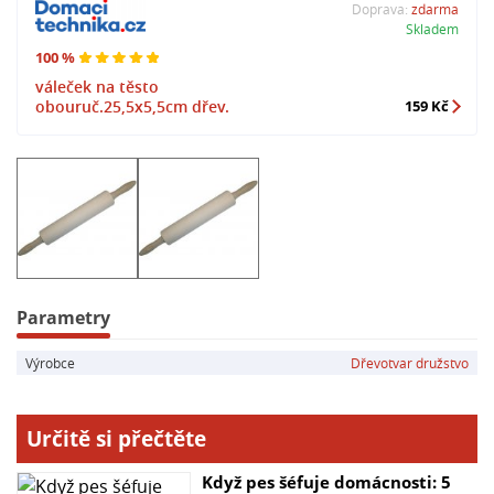
Doprava:
zdarma
Skladem
100 %
váleček na těsto
obouruč.25,5x5,5cm dřev.
159 Kč
Parametry
Výrobce
Dřevotvar družstvo
Určitě si přečtěte
Když pes šéfuje domácnosti: 5