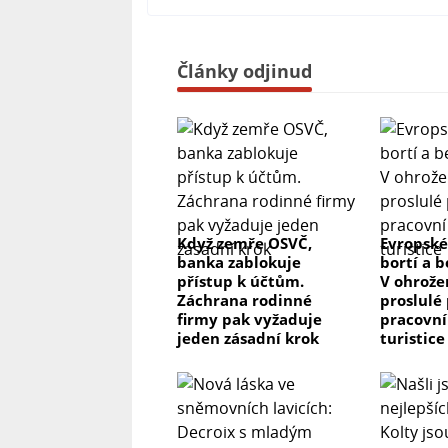
Články odjinud
Když zemře OSVČ,
Evropské
banka zablokuje
bortí a b
přístup k účtům.
V ohrože
Záchrana rodinné
proslulé 
firmy pak vyžaduje
pracovní
jeden zásadní krok
turistice