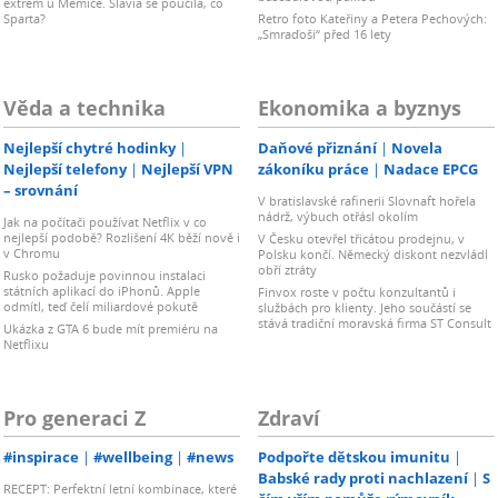
extrém u Memiče. Slavia se poučila, co
Sparta?
Retro foto Kateřiny a Petera Pechových:
„Smraďoši“ před 16 lety
Věda a technika
Ekonomika a byznys
Nejlepší chytré hodinky
Daňové přiznání
Novela
Nejlepší telefony
Nejlepší VPN
zákoníku práce
Nadace EPCG
– srovnání
V bratislavské rafinerii Slovnaft hořela
nádrž, výbuch otřásl okolím
Jak na počítači používat Netflix v co
nejlepší podobě? Rozlišení 4K běží nově i
V Česku otevřel třicátou prodejnu, v
v Chromu
Polsku končí. Německý diskont nezvládl
obří ztráty
Rusko požaduje povinnou instalaci
státních aplikací do iPhonů. Apple
Finvox roste v počtu konzultantů i
odmítl, teď čelí miliardové pokutě
službách pro klienty. Jeho součástí se
stává tradiční moravská firma ST Consult
Ukázka z GTA 6 bude mít premiéru na
Netflixu
Pro generaci Z
Zdraví
#inspirace
#wellbeing
#news
Podpořte dětskou imunitu
Babské rady proti nachlazení
S
RECEPT: Perfektní letní kombinace, které