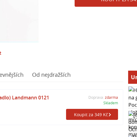
2
evnějších
Od nejdražších
Ur
adlo) Landmann 0121
Doprava:
zdarma
Skladem
Koupit za 349 Kč