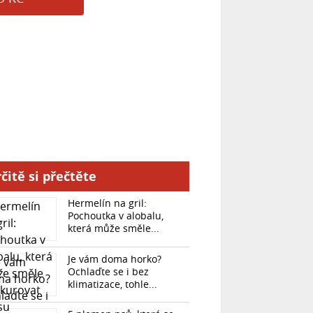
čitě si přečtěte
Hermelín na gril:
Pochoutka v alobalu,
která může směle...
Je vám doma horko?
Ochlaďte se i bez
klimatizace, tohle...