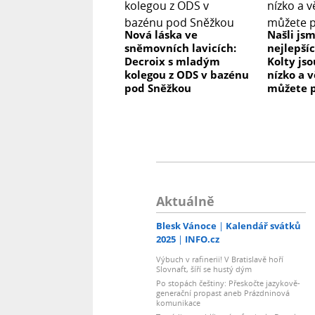
Nová láska ve
Našli js
sněmovních lavicích:
nejlepší
Decroix s mladým
Kolty js
kolegou z ODS v bazénu
nízko a v
pod Sněžkou
můžete p
Aktuálně
Blesk Vánoce
Kalendář svátků
2025
INFO.cz
Výbuch v rafinerii! V Bratislavě hoří
Slovnaft, šíří se hustý dým
Po stopách češtiny: Přeskočte jazykově-
generační propast aneb Prázdninová
komunikace