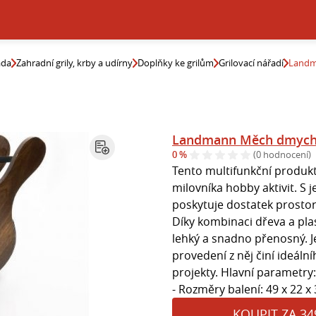
ada
Zahradní grily, krby a udírny
Doplňky ke grilům
Grilovací nářadí
Landm
Landmann Měch dmych
0 %
(0 hodnocení)
Tento multifunkční produk
milovníka hobby aktivit. S 
poskytuje dostatek prosto
Díky kombinaci dřeva a plas
lehký a snadno přenosný. J
provedení z něj činí ideáln
projekty. Hlavní parametry
- Rozměry balení: 49 x 22 x 
KOUPIT ZA 34