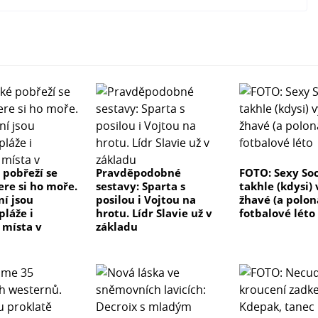
 pobřeží se
Pravděpodobné
FOTO: Sexy Soc
ere si ho moře.
sestavy: Sparta s
takhle (kdysi)
ní jsou
posilou i Vojtou na
žhavé (a polon
pláže i
hrotu. Lídr Slavie už v
fotbalové léto
 místa v
základu