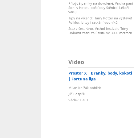
Přibývá paniky na dovolené: Vnuka paní
Soni v hotelu poštípaly štěnice! Lékaři
varují
Tipy na víkend: Harry Potter na výstavě!
Folklor, bitvy i setkání vodníků
Sraz v šest ráno. Vrchol festivalu Tóny
Dolomit zazní za úsvitu ve 3000 metrech
Video
Prostor X
Branky, body, kokoti
Fortuna liga
Milan Knížák pohřeb
Jiří Pospíšil
Václav Klaus