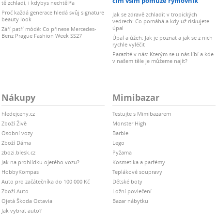
čím vším pomůže rýmovník
tě zchladí, i kdybys nechtěl*a
Proč každá generace hledá svůj signature
Jak se zdravě zchladit v tropických
beauty look
vedrech: Co pomáhá a kdy už riskujete
úpal
Září patří módě: Co přinese Mercedes-
Benz Prague Fashion Week SS27
Úpal a úžeh: Jak je poznat a jak se z nich
rychle vyléčit
Parazité v nás: Kterým se u nás líbí a kde
v našem těle je můžeme najít?
Nákupy
Mimibazar
hledejceny.cz
Testujte s Mimibazarem
Zboží Živě
Monster High
Osobní vozy
Barbie
Zboží Dáma
Lego
zbozi.blesk.cz
Pyžama
Jak na prohlídku ojetého vozu?
Kosmetika a parfémy
HobbyKompas
Teplákové soupravy
Auto pro začátečníka do 100 000 Kč
Dětské boty
Zboží Auto
Ložní povlečení
Ojetá Škoda Octavia
Bazar nábytku
Jak vybrat auto?