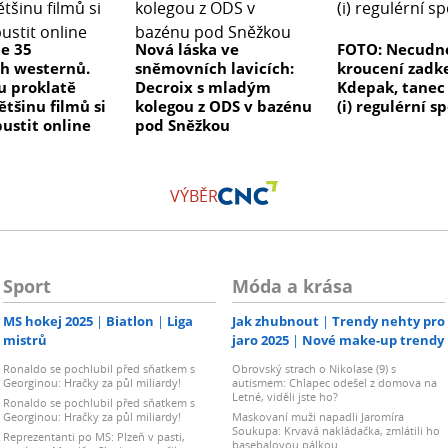
me 35
Nová láska ve
FOTO: Necudn
ch westernů.
sněmovních lavicích:
kroucení zad
ou proklatě
Decroix s mladým
Kdepak, tanec 
ětšinu filmů si
kolegou z ODS v bazénu
(i) regulérní s
ustit online
pod Sněžkou
VÝBĚR
Sport
Móda a krása
MS hokej 2025
Biatlon
Liga
Jak zhubnout
Trendy nehty pro
mistrů
jaro 2025
Nové make-up trendy
Ronaldo se pochlubil před sňatkem s
Obrovský strach o Nikolase (9) s
Georginou: Hračky za půl miliardy!
autismem: Chlapec odešel z domova na
Letné, viděli jste ho?
Ronaldo se pochlubil před sňatkem s
Georginou: Hračky za půl miliardy!
Maskovaní muži napadli Jaromíra
Soukupa: Krvavá nakládačka, zmlátili ho
Reprezentanti po MS: Plzeň v pasti,
basebalovou pálkou