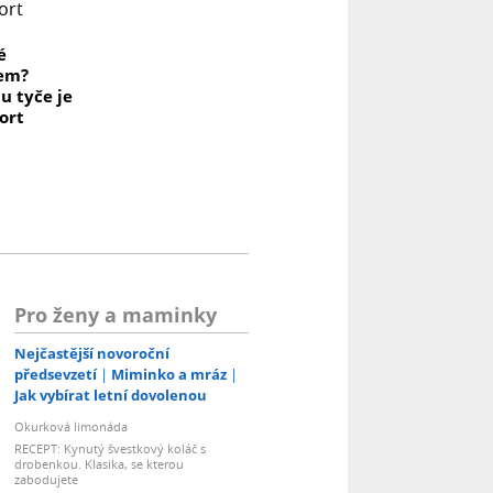
é
kem?
u tyče je
port
Pro ženy a maminky
Nejčastější novoroční
předsevzetí
Miminko a mráz
Jak vybírat letní dovolenou
Okurková limonáda
RECEPT: Kynutý švestkový koláč s
drobenkou. Klasika, se kterou
zabodujete