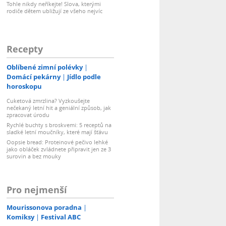
Tohle nikdy neříkejte! Slova, kterými
rodiče dětem ubližují ze všeho nejvíc
Recepty
Oblíbené zimní polévky
Domácí pekárny
Jídlo podle
horoskopu
Cuketová zmrzlina? Vyzkoušejte
nečekaný letní hit a geniální způsob, jak
zpracovat úrodu
Rychlé buchty s broskvemi: 5 receptů na
sladké letní moučníky, které mají šťávu
Oopsie bread: Proteinové pečivo lehké
jako obláček zvládnete připravit jen ze 3
surovin a bez mouky
Pro nejmenší
Mourissonova poradna
Komiksy
Festival ABC