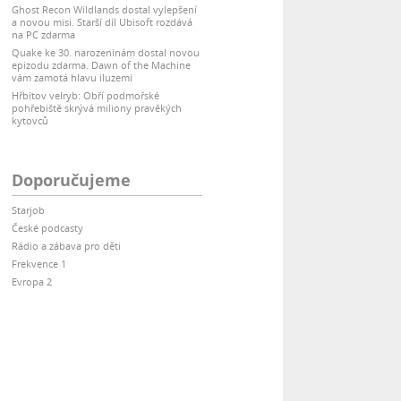
Ghost Recon Wildlands dostal vylepšení
a novou misi. Starší díl Ubisoft rozdává
na PC zdarma
Quake ke 30. narozeninám dostal novou
epizodu zdarma. Dawn of the Machine
vám zamotá hlavu iluzemi
Hřbitov velryb: Obří podmořské
pohřebiště skrývá miliony pravěkých
kytovců
Doporučujeme
Starjob
České podcasty
Rádio a zábava pro děti
Frekvence 1
Evropa 2