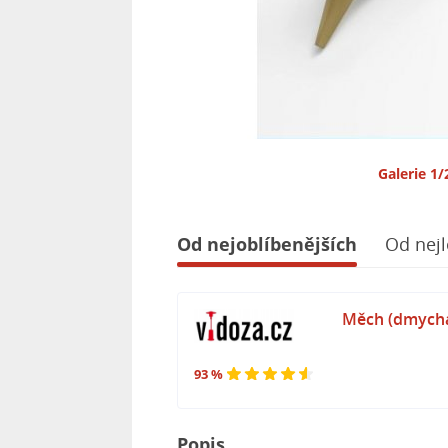
Galerie 1/
Od nejoblíbenějších
Od nejl
Měch (dmych
93 %
Popis