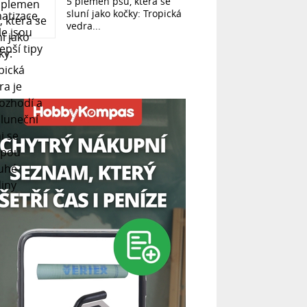
5 plemen psů, která se
sluní jako kočky: Tropická
vedra...