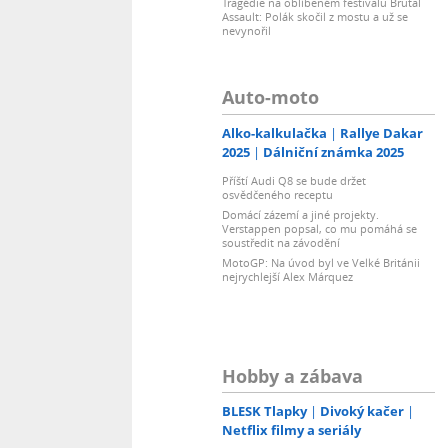
Tragédie na oblíbeném festivalu Brutal
Assault: Polák skočil z mostu a už se
nevynořil
Auto-moto
Alko-kalkulačka
Rallye Dakar
2025
Dálniční známka 2025
Příští Audi Q8 se bude držet
osvědčeného receptu
Domácí zázemí a jiné projekty.
Verstappen popsal, co mu pomáhá se
soustředit na závodění
MotoGP: Na úvod byl ve Velké Británii
nejrychlejší Alex Márquez
Hobby a zábava
BLESK Tlapky
Divoký kačer
Netflix filmy a seriály