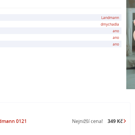
Landmann
dmychadla
ano
ano
ano
dmann 0121
Nejnižší cena!
349 Kč