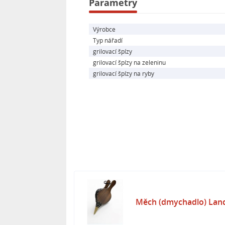
Parametry
Výrobce
Typ nářadí
grilovací špízy
grilovací špízy na zeleninu
grilovací špízy na ryby
Měch (dmychadlo) Lan