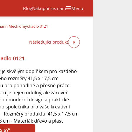
Blog
Nákupní seznam
Menu
ann Měch dmychadlo 0121
Následující produkt
adlo 0121
t je skvělým doplňkem pro každého
jeho rozměry 41,5 x 17,5 cm
ru pro pohodlné a přesné práce.
tu je nejen odolný, ale zároveň
eho moderní design a praktické
ího společníka pro vaše kreativní
: - Rozměry produktu: 41,5 x 17,5 cm
3 cm - Materiál: dřevo a plast
9 KČ