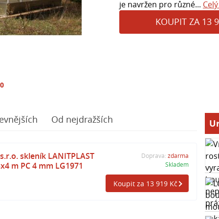
je navržen pro různé...
Celý
KOUPIT ZA 13 9
10
evnějších
Od nejdražších
Ur
s.r.o. skleník LANITPLAST
Doprava:
zdarma
3x4 m PC 4 mm LG1971
Skladem
Koupit za 13 919 Kč