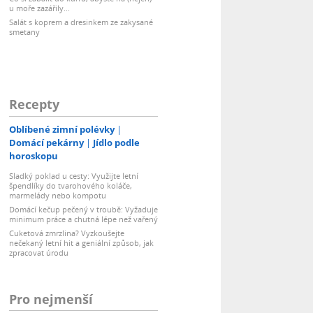
u moře zazářily...
Salát s koprem a dresinkem ze zakysané
smetany
Recepty
Oblíbené zimní polévky
Domácí pekárny
Jídlo podle
horoskopu
Sladký poklad u cesty: Využijte letní
špendlíky do tvarohového koláče,
marmelády nebo kompotu
Domácí kečup pečený v troubě: Vyžaduje
minimum práce a chutná lépe než vařený
Cuketová zmrzlina? Vyzkoušejte
nečekaný letní hit a geniální způsob, jak
zpracovat úrodu
Pro nejmenší