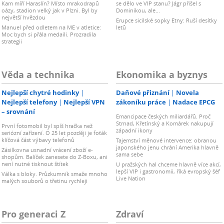
Kam míří Haraslín? Místo mrakodrapů
se dělo ve VIP stanu? Jágr přišel s
oázy, stadion velký jak v Plzni. Byl by
Dominikou, ale...
největší hvězdou
Erupce sicilské sopky Etny: Ruší desítky
Manuel před odletem na ME v atletice:
letů
Moc bych si přála medaili. Prozradila
strategii
Věda a technika
Ekonomika a byznys
Nejlepší chytré hodinky
Daňové přiznání
Novela
Nejlepší telefony
Nejlepší VPN
zákoníku práce
Nadace EPCG
– srovnání
Emancipace českých miliardářů. Proč
Strnad, Křetínský a Komárek nakupují
První fotomobil byl spíš hračka než
západní ikony
seriózní zařízení. O 25 let později je foťák
klíčová část výbavy telefonů
Tajemství měnové intervence: obranou
japonského jenu chrání Amerika hlavně
Zásilkovna usnadní vrácení zboží e-
sama sebe
shopům. Balíček zanesete do Z-Boxu, ani
není nutné tisknout štítek
U pražských hal chceme hlavně více akcí,
lepší VIP i gastronomii, říká evropský šéf
Válka s bloky. Průzkumník smaže mnoho
Live Nation
malých souborů o třetinu rychleji
Pro generaci Z
Zdraví