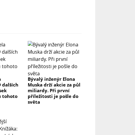
a
Bývalý inženýr Elona
 dalších
Muska drží akcie za půl
sek
miliardy. Při první
ů tohoto
příležitosti je pošle do
světa