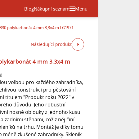
Blog
Nákupní seznam
Menu
 330 polykarbonát 4 mm 3,3x4 m LG1971
Následující produkt
polykarbonát 4 mm 3,3x4 m
í)
ělou volbou pro každého zahradníka,
ehlivou konstrukci pro pěstování
ní titulem "Produkt roku 2022" v
obrého důvodu. Jeho robustní
vní nosné oblouky z jednoho kusu
a zadními stěnami, což z něj činí
kleníků na trhu. Montáž je díky tomu
ro méně zkušené zahradníky. Skleník