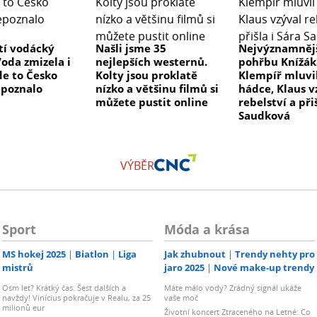
tí vodácký
Našli jsme 35
Nejvýznamnějš
Voda zmizela i
nejlepších westernů.
pohřbu Knížák
de to Česko
Kolty jsou proklatě
Klempíř mluvi
epoznalo
nízko a většinu filmů si
hádce, Klaus v
můžete pustit online
rebelství a při
Saudková
VÝBĚR
Sport
Móda a krása
MS hokej 2025
Biatlon
Liga
Jak zhubnout
Trendy nehty pro
mistrů
jaro 2025
Nové make-up trendy
Osm let? Krátký čas. Šest dalších a
Máte málo vody? Zrádný signál ukáže
navždy! Vinícius pokračuje v Realu, za 25
vaše moč
milionů eur
Životní koncert Ztraceného na Letné: Co