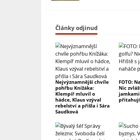
Články odjinud
Nejvýznamnější chvíle
FOTO: Na
pohřbu Knížáka:
Nic zvláš
Klempíř mluvil o
jamkami
hádce, Klaus vzýval
přitahují
rebelství a přišla i Sára
Saudková