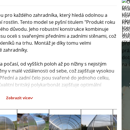
ou pro každého zahradníka, který hledá odolnou a
í rostlin. Tento model se pyšní titulem "Produkt roku
obrého důvodu. Jeho robustní konstrukce kombinuje
su oceli s svařenými předními a zadními stěnami, což
skleníků na trhu. Montáž je díky tomu velmi
é zahradníky.
a počasí, od vyšších poloh až po nížiny s nejistým
y v malé vzdálenosti od sebe, což zajišťuje vysokou
 Přední a zadní čelo jsou svařené do jednoho celku,
valitní britský polykarbonát zajišťuje optimální
a pro vaše rostliny.
Zobrazit více
0 W/m2K