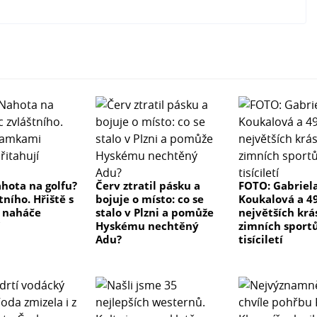
hota na golfu?
Červ ztratil pásku a
FOTO: Gabriel
tního. Hřiště s
bojuje o místo: co se
Koukalová a 49
 naháče
stalo v Plzni a pomůže
největších krá
Hyskému nechtěný
zimních sport
Adu?
tisíciletí