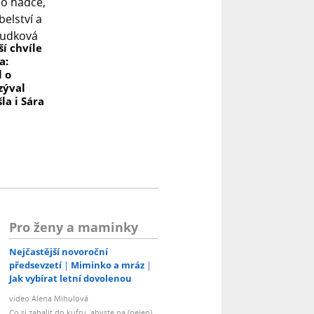
í chvíle
a:
l o
zýval
šla i Sára
Pro ženy a maminky
Nejčastější novoroční
předsevzetí
Miminko a mráz
Jak vybírat letní dovolenou
video Alena Mihulová
Co si zabalit do kufru, abyste na (nejen)