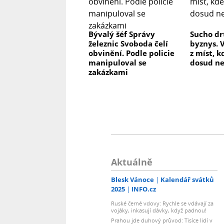
Bývalý šéf Správy
Sucho dr
železnic Svoboda čelí
byznys. 
obvinění. Podle policie
z míst, k
manipuloval se
dosud n
zakázkami
Aktuálně
Blesk Vánoce
Kalendář svátků
2025
INFO.cz
Ruské černé vdovy: Rychle se vdávají za
vojáky, inkasují dávky, když padnou!
Prahou jde duhový průvod: Tisíce lidí v