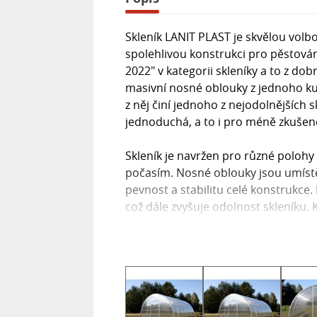
Skleník LANIT PLAST je skvělou volb
spolehlivou konstrukci pro pěstován
2022" v kategorii skleníky a to z d
masivní nosné oblouky z jednoho ku
z něj činí jednoho z nejodolnějších 
jednoduchá, a to i pro méně zkušen
Skleník je navržen pro různé polohy 
počasím. Nosné oblouky jsou umístěn
pevnost a stabilitu celé konstrukce.
což dále zvyšuje odolnost skleníku. K
tepelnou izolaci a propustnost světl
**Hlavní parametry:**
- Rozměry: š 330 x d 400 x v 200 cm
- Polykarbonát tloušťka 4 mm
- Koeficient prostupu tepla K= 3,9