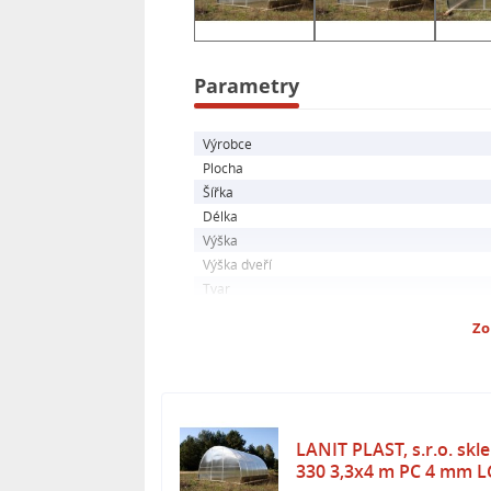
- Plocha cca 12 m2
- 1x jednokřídlé dělené dveře, 1x ok
- Ocelová pozinkovaná trubková ko
Parametry
Skleník LANIT PLAST je skvělou inves
zdravou a chutnou zeleninu bez oba
Výrobce
spolehlivou konstrukcí budete mít m
Plocha
Šířka
bohatou sklizeň.
Délka
Výška
Výška dveří
Tvar
Zo
LANIT PLAST, s.r.o. s
330 3,3x4 m PC 4 mm 