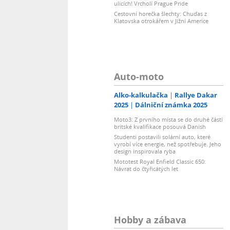
ulicích! Vrcholí Prague Pride
Cestovní horečka šlechty: Chuďas z
Klatovska otrokářem v Jižní Americe
Auto-moto
Alko-kalkulačka
Rallye Dakar
2025
Dálniční známka 2025
Moto3: Z prvního místa se do druhé části
britské kvalifikace posouvá Danish
Studenti postavili solární auto, které
vyrobí více energie, než spotřebuje. Jeho
design inspirovala ryba
Mototest Royal Enfield Classic 650:
Návrat do čtyřicátých let
Hobby a zábava