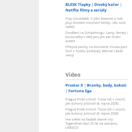
BLESK Tlapky
Divoký kačer
Netflix filmy a seriály
Filip Vondrášek: V Jižní Americe si lidé
plují životem mnohem lehčeji, věci tolik
neřeší
Osvěžení ve Schladmingu: Lamy, ferraty i
koulovačka v létě jsou jen pár hodin
autem
Přibývá paniky na dovolené: Vnuka paní
Soni v hotelu poštípaly štěnice! Lékaři
varují
Video
Prostor X
Branky, body, kokoti
Fortuna liga
Prague Pride vrcholí: Tisíce lidí v ulicích,
jde duhový průvod! (8. srpna 2026)
Prague Pride vrcholí: Tisíce lidí v ulicích,
jde duhový průvod! (8. srpna 2026)
Hra světel na fasádě slavné vily:
Tugendhat slaví 25 let na seznamu
UNESCO