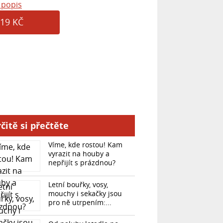
 popis
19 KČ
čitě si přečtěte
Víme, kde rostou! Kam
vyrazit na houby a
nepřijít s prázdnou?
Letní bouřky, vosy,
mouchy i sekačky jsou
pro ně utrpením:...