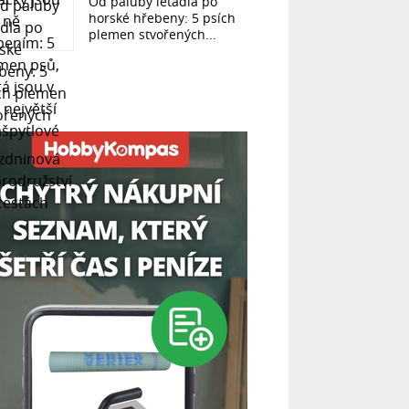
Od paluby letadla po
horské hřebeny: 5 psích
plemen stvořených...