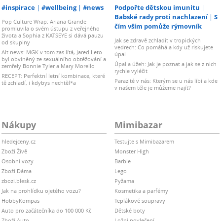
#inspirace
#wellbeing
#news
Podpořte dětskou imunitu
Babské rady proti nachlazení
S
Pop Culture Wrap: Ariana Grande
čím vším pomůže rýmovník
promluvila o svém ústupu z veřejného
života a Sophia z KATSEYE si dává pauzu
Jak se zdravě zchladit v tropických
od skupiny
vedrech: Co pomáhá a kdy už riskujete
Alt news: MGK v tom zas lítá, Jared Leto
úpal
byl obviněný ze sexuálního obtěžování a
Úpal a úžeh: Jak je poznat a jak se z nich
zemřely Bonnie Tyler a Mary Morello
rychle vyléčit
RECEPT: Perfektní letní kombinace, které
Parazité v nás: Kterým se u nás líbí a kde
tě zchladí, i kdybys nechtěl*a
v našem těle je můžeme najít?
Nákupy
Mimibazar
hledejceny.cz
Testujte s Mimibazarem
Zboží Živě
Monster High
Osobní vozy
Barbie
Zboží Dáma
Lego
zbozi.blesk.cz
Pyžama
Jak na prohlídku ojetého vozu?
Kosmetika a parfémy
HobbyKompas
Teplákové soupravy
Auto pro začátečníka do 100 000 Kč
Dětské boty
Zboží Auto
Ložní povlečení