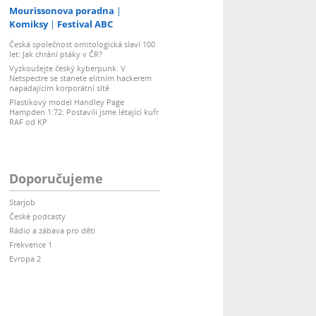
Mourissonova poradna
Komiksy
Festival ABC
Česká společnost ornitologická slaví 100
let: Jak chrání ptáky v ČR?
Vyzkoušejte český kyberpunk. V
Netspectre se stanete elitním hackerem
napadajícím korporátní sítě
Plastikový model Handley Page
Hampden 1:72: Postavili jsme létající kufr
RAF od KP
Doporučujeme
Starjob
České podcasty
Rádio a zábava pro děti
Frekvence 1
Evropa 2