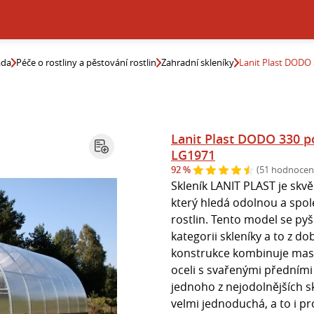
ada
Péče o rostliny a pěstování rostlin
Zahradní skleníky
Lanit Plast DODO
Lanit Plast DODO 330 
LG1971
92 %
(51 hodnocen
Skleník LANIT PLAST je skv
který hledá odolnou a spol
rostlin. Tento model se pyš
kategorii skleníky a to z d
konstrukce kombinuje masi
oceli s svařenými předními 
jednoho z nejodolnějších s
velmi jednoduchá, a to i p