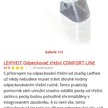
Galerie 1/2
LEIFHEIT Odpeckovač třešní COMFORT LINE
63 %
(3 hodnocení)
S přístrojem na odpeckování třešní od značky Leifheit
už nikdy nebudete muset trávit dlouhé hodiny
odpeckováváním třešní ručně. Tento praktický
pomocník vám umožní snadno oddělit pecky od třešní,
zatímco pecky budou pohodlně shromážděny v
integrovaném zásobníku. A to není vše, tento
odpeckovávač lze také použít pro odpeckování oliv, což