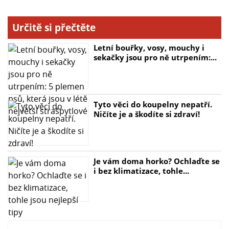
Určitě si přečtěte
Letní bouřky, vosy, mouchy i
sekačky jsou pro ně utrpením:...
Tyto věci do koupelny nepatří.
Ničíte je a škodíte si zdraví!
Je vám doma horko? Ochlaďte se
i bez klimatizace, tohle...