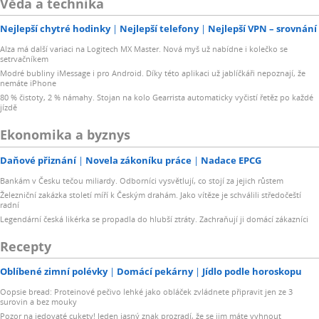
Věda a technika
Nejlepší chytré hodinky
Nejlepší telefony
Nejlepší VPN – srovnání
Alza má další variaci na Logitech MX Master. Nová myš už nabídne i kolečko se
setrvačníkem
Modré bubliny iMessage i pro Android. Díky této aplikaci už jablíčkáři nepoznají, že
nemáte iPhone
80 % čistoty, 2 % námahy. Stojan na kolo Gearrista automaticky vyčistí řetěz po každé
jízdě
Ekonomika a byznys
Daňové přiznání
Novela zákoníku práce
Nadace EPCG
Bankám v Česku tečou miliardy. Odborníci vysvětlují, co stojí za jejich růstem
Železniční zakázka století míří k Českým drahám. Jako vítěze je schválili středočeští
radní
Legendární česká likérka se propadla do hlubší ztráty. Zachraňují ji domácí zákazníci
Recepty
Oblíbené zimní polévky
Domácí pekárny
Jídlo podle horoskopu
Oopsie bread: Proteinové pečivo lehké jako obláček zvládnete připravit jen ze 3
surovin a bez mouky
Pozor na jedovaté cukety! Jeden jasný znak prozradí, že se jim máte vyhnout