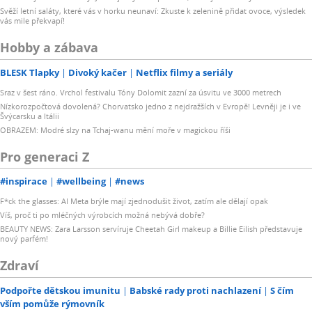
Svěží letní saláty, které vás v horku neunaví: Zkuste k zelenině přidat ovoce, výsledek
vás mile překvapí!
Hobby a zábava
BLESK Tlapky
Divoký kačer
Netflix filmy a seriály
Sraz v šest ráno. Vrchol festivalu Tóny Dolomit zazní za úsvitu ve 3000 metrech
Nízkorozpočtová dovolená? Chorvatsko jedno z nejdražších v Evropě! Levněji je i ve
Švýcarsku a Itálii
OBRAZEM: Modré slzy na Tchaj-wanu mění moře v magickou říši
Pro generaci Z
#inspirace
#wellbeing
#news
F*ck the glasses: AI Meta brýle mají zjednodušit život, zatím ale dělají opak
Víš, proč ti po mléčných výrobcích možná nebývá dobře?
BEAUTY NEWS: Zara Larsson servíruje Cheetah Girl makeup a Billie Eilish představuje
nový parfém!
Zdraví
Podpořte dětskou imunitu
Babské rady proti nachlazení
S čím
vším pomůže rýmovník