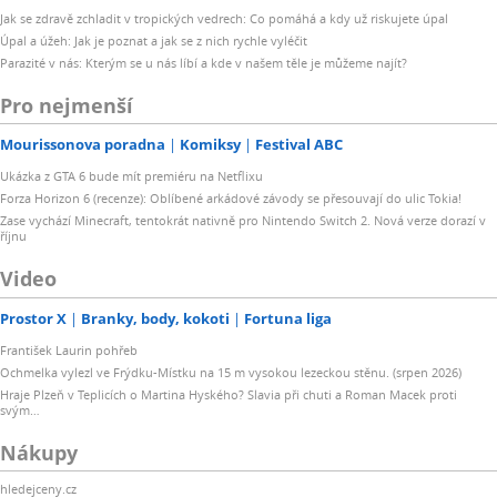
Jak se zdravě zchladit v tropických vedrech: Co pomáhá a kdy už riskujete úpal
Úpal a úžeh: Jak je poznat a jak se z nich rychle vyléčit
Parazité v nás: Kterým se u nás líbí a kde v našem těle je můžeme najít?
Pro nejmenší
Mourissonova poradna
Komiksy
Festival ABC
Ukázka z GTA 6 bude mít premiéru na Netflixu
Forza Horizon 6 (recenze): Oblíbené arkádové závody se přesouvají do ulic Tokia!
Zase vychází Minecraft, tentokrát nativně pro Nintendo Switch 2. Nová verze dorazí v
říjnu
Video
Prostor X
Branky, body, kokoti
Fortuna liga
František Laurin pohřeb
Ochmelka vylezl ve Frýdku-Místku na 15 m vysokou lezeckou stěnu. (srpen 2026)
Hraje Plzeň v Teplicích o Martina Hyského? Slavia při chuti a Roman Macek proti
svým…
Nákupy
hledejceny.cz