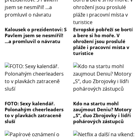
Kalousek o prezidentovi: S
Evropské pobřeží se bortí
Pavlem jsem se nesmířil!
a bere si ho moře. V
...a promluvil o návratu
ohrožení jsou proslulé
pláže i pracovní místa v
turistice
FOTO: Sexy kalendář.
Kdo na startu mohl
Polonahým cheerleaders
zaujmout Deniu? Motory
to v plavkách zatraceně
„S“, duo Zbrojovky i lídři
sluší
pohárových zástupců