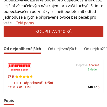
jej činí víceúčelovým nástrojem pro vaši kuchyň. S tímto
odpeckovačem od značky Leifheit budete mít odteď
jednoduše a rychle připravené ovoce bez pecek pro
vaše...
Celý popis
KOUPIT ZA 140 KČ
Od nejoblíbenějších
Od nejlevnějších
Od nejdražší
Doprava:
zdarma
Skladem
97 %
LEIFHEIT Odpeckovač třešní
COMFORT LINE
140 Kč
Popis