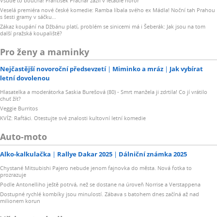
Všude to bouchá! František Prachař zažil v letadle horor
Veselá premiéra nové české komedie: Ramba líbala svého ex Mádla! Noční tah Prahou
s šesti gramy v sáčku…
Zákaz koupání na Džbánu platí, problém se sinicemi má i Šeberák: Jak jsou na tom
další pražská koupaliště?
Pro ženy a maminky
Nejčastější novoroční předsevzetí
Miminko a mráz
Jak vybírat
letní dovolenou
Hlasatelka a moderátorka Saskia Burešová (80) - Smrt manžela ji zdrtila! Co jí vrátilo
chuť žít?
Veggie Burritos
KVÍZ: Rafťáci. Otestujte své znalosti kultovní letní komedie
Auto-moto
Alko-kalkulačka
Rallye Dakar 2025
Dálniční známka 2025
Chystané Mitsubishi Pajero nebude jenom fajnovka do města. Nová fotka to
prozrazuje
Podle Antonelliho ještě potrvá, než se dostane na úroveň Norrise a Verstappena
Dostupné rychlé kombíky jsou minulostí. Zábava s batohem dnes začíná až nad
milionem korun