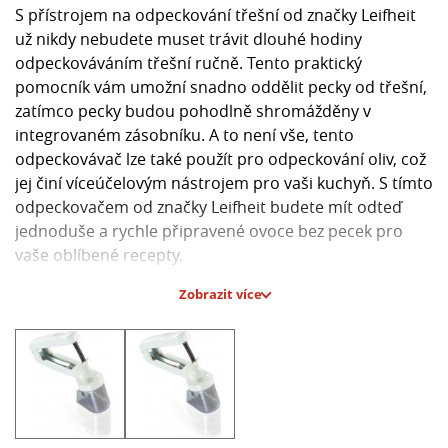
S přístrojem na odpeckování třešní od značky Leifheit
už nikdy nebudete muset trávit dlouhé hodiny
odpeckováváním třešní ručně. Tento praktický
pomocník vám umožní snadno oddělit pecky od třešní,
zatímco pecky budou pohodlně shromážděny v
integrovaném zásobníku. A to není vše, tento
odpeckovávač lze také použít pro odpeckování oliv, což
jej činí víceúčelovým nástrojem pro vaši kuchyň. S tímto
odpeckovačem od značky Leifheit budete mít odteď
jednoduše a rychle připravené ovoce bez pecek pro
vaše oblíbené recepty.
Zobrazit více
Hlavní parametry:
- Odpeckovávač třešní od značky Leifheit
- Odděluje pecky od třešní
- Pecky zůstávají v zásobníku
- Možno použít i na olivy
- Snadné a rychlé odpeckování ovoce