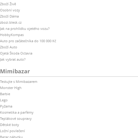
Zboží Živě
Osobní vozy
Zboží Dáma
zbozi.blesk.cz
Jak na prohlídku ojetého vozu?
HobbyKompas
Auto pro začátečníka do 100 000 Kč
Zboží Auto
Ojetá Škoda Octavia
Jak vybrat auto?
Mimibazar
Testujte s Mimibazarem
Monster High
Barbie
Lego
Pyžama
Kosmetika a parfémy
Teplákové soupravy
Dětské boty
Ložní povlečení
Bazar nábytku