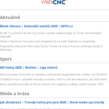
VÝBĚR
Aktuálně
Blesk Vánoce
Kalendář svátků 2025
INFO.cz
Až 48 °C a příchod čtvrté vlny horka. Výhled meteorologů na 10 dní dovolenkáře
nepotěší
Hrůza v Havířově: Pes pokousal chlapečka (2) ve tváři! Majitele to nezajímalo
Popularita světových lídrů mezi Čechy: Trump na úrovni Putina, překvapil Rutte či
Zelenskyj
Sport
MS hokej 2025
Biatlon
Liga mistrů
Deniova cesta: Sochůrek do základu a slávistická stoperská klika. Ukáže i na Chorého?
Ocelářům hrozí v případě marodky problém, řešit ho teď ale nebudou. Jak složí útok?
Artisu pomáhá divočák ze Slavie: neumí moc anglicky a někdy vyděsí trenéra. Čím?
Móda a krása
Jak zhubnout
Trendy nehty pro jaro 2025
Nové make-up trendy