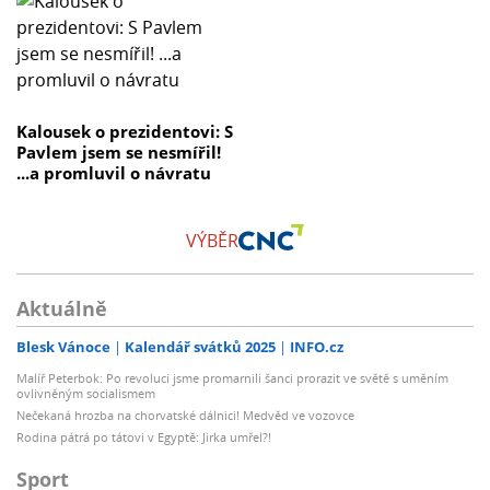
Kalousek o prezidentovi: S
Pavlem jsem se nesmířil!
...a promluvil o návratu
VÝBĚR
Aktuálně
Blesk Vánoce
Kalendář svátků 2025
INFO.cz
Malíř Peterbok: Po revoluci jsme promarnili šanci prorazit ve světě s uměním
ovlivněným socialismem
Nečekaná hrozba na chorvatské dálnici! Medvěd ve vozovce
Rodina pátrá po tátovi v Egyptě: Jirka umřel?!
Sport