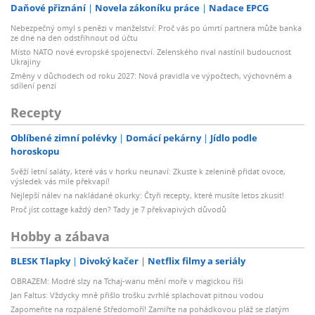
Daňové přiznání
Novela zákoníku práce
Nadace EPCG
Nebezpečný omyl s penězi v manželství: Proč vás po úmrtí partnera může banka
ze dne na den odstřihnout od účtu
Místo NATO nové evropské spojenectví. Zelenského rival nastínil budoucnost
Ukrajiny
Změny v důchodech od roku 2027: Nová pravidla ve výpočtech, výchovném a
sdílení penzí
Recepty
Oblíbené zimní polévky
Domácí pekárny
Jídlo podle
horoskopu
Svěží letní saláty, které vás v horku neunaví: Zkuste k zelenině přidat ovoce,
výsledek vás mile překvapí!
Nejlepší nálev na nakládané okurky: Čtyři recepty, které musíte letos zkusit!
Proč jíst cottage každý den? Tady je 7 překvapivých důvodů
Hobby a zábava
BLESK Tlapky
Divoký kačer
Netflix filmy a seriály
OBRAZEM: Modré slzy na Tchaj-wanu mění moře v magickou říši
Jan Faltus: Vždycky mně přišlo trošku zvrhlé splachovat pitnou vodou
Zapomeňte na rozpálené Středomoří! Zamiřte na pohádkovou pláž se zlatým