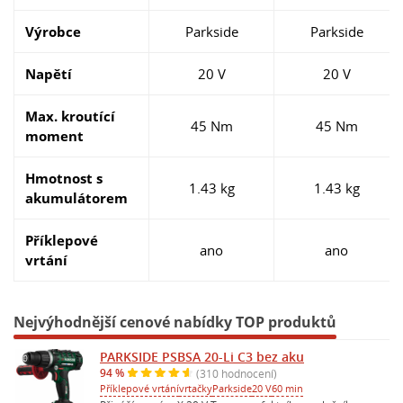
Výrobce
Parkside
Parkside
Napětí
20 V
20 V
Max. kroutící
45 Nm
45 Nm
moment
Hmotnost s
1.43 kg
1.43 kg
akumulátorem
Příklepové
ano
ano
vrtání
Nejvýhodnější cenové nabídky TOP produktů
PARKSIDE PSBSA 20-Li C3 bez aku
94 %
(310 hodnocení)
Příklepové vrtání
vrtačky
Parkside
20 V
60 min