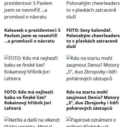
Kalousek o prezidentovi: S
FOTO: Sexy kalendář.
Pavlem jsem se nesmířil!
Polonahým cheerleaders
...a promluvil o návratu
to v plavkách zatraceně
sluší
FOTO: Kdo má nejhezčí
Kdo na startu mohl
babu ve finské lize?
zaujmout Deniu? Motory
Kokainový hříšník Jori
„S“, duo Zbrojovky i lídři
Lehterä
pohárových zástupců