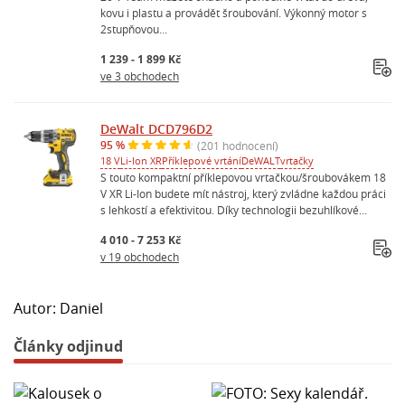
kovu i plastu a provádět šroubování. Výkonný motor s
2stupňovou...
1 239 - 1 899 Kč
ve 3 obchodech
DeWalt DCD796D2
95 %
(201 hodnocení)
18 V
Li-Ion XR
Příklepové vrtání
DeWALT
vrtačky
S touto kompaktní příklepovou vrtačkou/šroubovákem 18
V XR Li-Ion budete mít nástroj, který zvládne každou práci
s lehkostí a efektivitou. Díky technologii bezuhlíkové...
4 010 - 7 253 Kč
v 19 obchodech
Autor: Daniel
Články odjinud