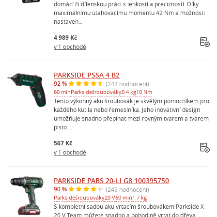
domácí či dílenskou práci s lehkostí a precizností. Díky
maximálnímu utahovacímu momentu 42 Nm a možnosti
nastaven...
4 989 Kč
v 1 obchodě
PARKSIDE PSSA 4 B2
92 %
(243 hodnocení)
60 min
Parkside
šroubováky
0.4 kg
10 Nm
Tento výkonný aku šroubovák je skvělým pomocníkem pro
každého kutila nebo řemeslníka. Jeho inovativní design
umožňuje snadno přepínat mezi rovným tvarem a tvarem
pisto...
567 Kč
v 1 obchodě
PARKSIDE PABS 20-Li G8 100395750
90 %
(249 hodnocení)
Parkside
šroubováky
20 V
60 min
1.7 kg
S kompletní sadou aku vrtacím šroubovákem Parkside X
20 V Team můžete snadno a pohodlně vrtat do dřeva,