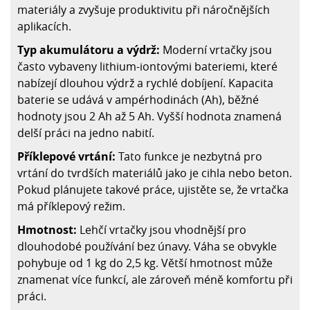
materiály a zvyšuje produktivitu při náročnějších
aplikacích.
Typ akumulátoru a výdrž:
Moderní vrtačky jsou
často vybaveny lithium-iontovými bateriemi, které
nabízejí dlouhou výdrž a rychlé dobíjení. Kapacita
baterie se udává v ampérhodinách (Ah), běžné
hodnoty jsou 2 Ah až 5 Ah. Vyšší hodnota znamená
delší práci na jedno nabití.
Příklepové vrtání:
Tato funkce je nezbytná pro
vrtání do tvrdších materiálů jako je cihla nebo beton.
Pokud plánujete takové práce, ujistěte se, že vrtačka
má příklepový režim.
Hmotnost:
Lehčí vrtačky jsou vhodnější pro
dlouhodobé používání bez únavy. Váha se obvykle
pohybuje od 1 kg do 2,5 kg. Větší hmotnost může
znamenat více funkcí, ale zároveň méně komfortu při
práci.