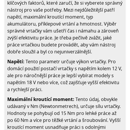
klíčových faktorů, které zaručí, že si vyberete správný
nástroj pro vaše potřeby. Mezi nejdůležitější patří
napětí, maximální kroutící moment, typ
akumulátoru, příklepové vrtání a hmotnost. Výběr
správné vrtačky vám ušetří čas i námahu a zároveň
zvýší efektivitu práce. Je třeba pečlivě zvážit, jaké
práce vrtačkou budete provádět, aby vám nástroj
dobře sloužil a byl co nejuniverzálnější.
Napětí:
Tento parametr určuje výkon vrtačky. Pro
domácí použití postačí vrtačky s napětím kolem 12 V,
ale pro náročnější práce je lepší vybírat modely s
napětím 18 V nebo více, což zajišťuje vyšší efektivitu
a rychlejší práci.
Maximální kroutící moment:
Tento údaj, obvykle
udávaný v Nm (Newtonmetrech), určuje sílu vrtačky.
Hodnoty se pohybují od 15 Nm pro lehké práce až
po 60 Nm a více pro těžké vrtání a šroubování. Vyšší
kroutící moment usnadňuje práci s odolnými