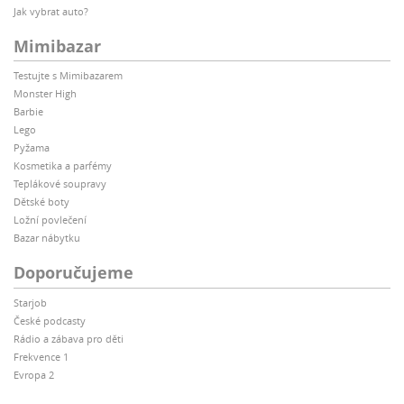
Jak vybrat auto?
Mimibazar
Testujte s Mimibazarem
Monster High
Barbie
Lego
Pyžama
Kosmetika a parfémy
Teplákové soupravy
Dětské boty
Ložní povlečení
Bazar nábytku
Doporučujeme
Starjob
České podcasty
Rádio a zábava pro děti
Frekvence 1
Evropa 2