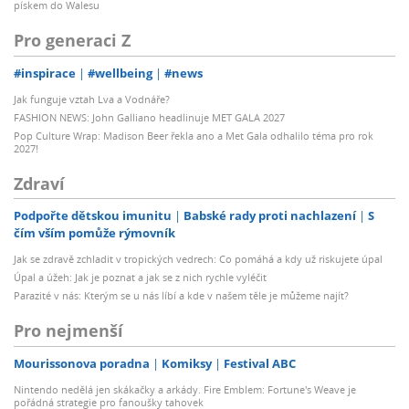
pískem do Walesu
Pro generaci Z
#inspirace
#wellbeing
#news
Jak funguje vztah Lva a Vodnáře?
FASHION NEWS: John Galliano headlinuje MET GALA 2027
Pop Culture Wrap: Madison Beer řekla ano a Met Gala odhalilo téma pro rok
2027!
Zdraví
Podpořte dětskou imunitu
Babské rady proti nachlazení
S
čím vším pomůže rýmovník
Jak se zdravě zchladit v tropických vedrech: Co pomáhá a kdy už riskujete úpal
Úpal a úžeh: Jak je poznat a jak se z nich rychle vyléčit
Parazité v nás: Kterým se u nás líbí a kde v našem těle je můžeme najít?
Pro nejmenší
Mourissonova poradna
Komiksy
Festival ABC
Nintendo nedělá jen skákačky a arkády. Fire Emblem: Fortune's Weave je
pořádná strategie pro fanoušky tahovek