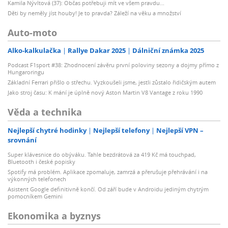
Kamila Nývltová (37): Občas potřebuji mít ve všem pravdu...
Děti by neměly jíst houby! Je to pravda? Záleží na věku a množství
Auto-moto
Alko-kalkulačka
Rallye Dakar 2025
Dálniční známka 2025
Podcast F1sport #38: Zhodnocení závěru první poloviny sezony a dojmy přímo z
Hungaroringu
Základní Ferrari přišlo o střechu. Vyzkoušeli jsme, jestli zůstalo řidičským autem
Jako stroj času: K mání je úplně nový Aston Martin V8 Vantage z roku 1990
Věda a technika
Nejlepší chytré hodinky
Nejlepší telefony
Nejlepší VPN –
srovnání
Super klávesnice do obýváku. Tahle bezdrátová za 419 Kč má touchpad,
Bluetooth i české popisky
Spotify má problém. Aplikace zpomaluje, zamrzá a přerušuje přehrávání i na
výkonných telefonech
Asistent Google definitivně končí. Od září bude v Androidu jediným chytrým
pomocníkem Gemini
Ekonomika a byznys