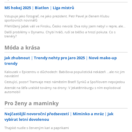
MS hokej 2025
Biatlon
Liga mistrů
Vstupuje jako fotograf, ne jako prezident. Petr Pavel je členem Klubu
sportovních novinářů
Přehlížený Jašek válí ve Finsku, Česko nevolá: Dva roky jsem nebyl v repre, ale…
Další problémy v Dynamu. Chybí hráči, ruší se béčko a hrozí pokuta. Co s
trenéry?
Móda a krása
Jak zhubnout
Trendy nehty pro jaro 2025
Nové make-up
trendy
Kalousek v Epicentru o důchodech: Babišova populistická nekázeň …ale nic jim
nevrátím!
Cestující, pozor! Tramvaje mezi náměstím Bratří Synků a Spořilovem nepojedou
Atentát na šéfa uralské továrny na drony: V Jekatěrinburgu s ním explodoval
automobil
Pro ženy a maminky
Nejčastější novoroční předsevzetí
Miminko a mráz
Jak
vybírat letní dovolenou
Thajské nudle s červeným kari a paprikami