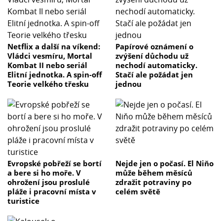
Netflix a další na víkend:
Papírové oznámení o
Vládci vesmíru, Mortal
zvýšení důchodu už
Kombat II nebo seriál
nechodí automaticky.
Elitní jednotka. A spin-off
Stačí ale požádat jen
Teorie velkého třesku
jednou
Evropské pobřeží se bortí
Nejde jen o počasí. El Niňo
a bere si ho moře. V
může během měsíců
ohrožení jsou proslulé
zdražit potraviny po
pláže i pracovní místa v
celém světě
turistice