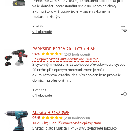
Přinášíme vám X 20 V Team, perfektního společníka pro
vaše domácí i profesionální projekty. Tento špičkový
akumulátorový šroubovák je vybaven výkonným
motorem, který v...
769 Kč
v 1 obchodě
PARKSIDE PSBSA 20-Li C3 + 4 Ah
94 %
(243 hodnocení)
Příklepové vrtání
Parkside
vrtačky
20 V
60 min
S výkonným motorem, 2stupňovou převodovkou a vysoce
účinným příklepovým mechanismem je naše
akumulátorová vrtačka ideálním společníkem pro vaše
domácí i profesionální...
1 899 Kč
v 1 obchodě
Makita HP457DWE
96 %
(230 hodnocení)
18 V
1.7 kg
Li-Ion
Příklepové vrtání
Zpětný chod
S vrtací pistolí Makita HP457DWE zvládnete jakoukoli