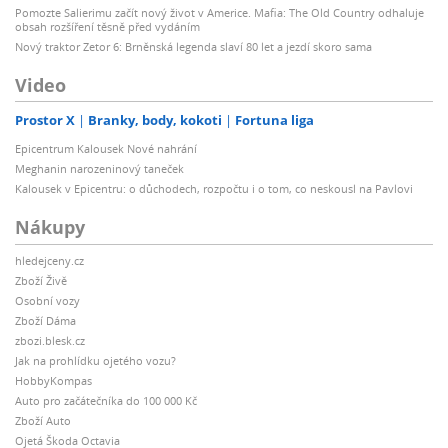
Pomozte Salierimu začít nový život v Americe. Mafia: The Old Country odhaluje
obsah rozšíření těsně před vydáním
Nový traktor Zetor 6: Brněnská legenda slaví 80 let a jezdí skoro sama
Video
Prostor X
Branky, body, kokoti
Fortuna liga
Epicentrum Kalousek Nové nahrání
Meghanin narozeninový taneček
Kalousek v Epicentru: o důchodech, rozpočtu i o tom, co neskousl na Pavlovi
Nákupy
hledejceny.cz
Zboží Živě
Osobní vozy
Zboží Dáma
zbozi.blesk.cz
Jak na prohlídku ojetého vozu?
HobbyKompas
Auto pro začátečníka do 100 000 Kč
Zboží Auto
Ojetá Škoda Octavia