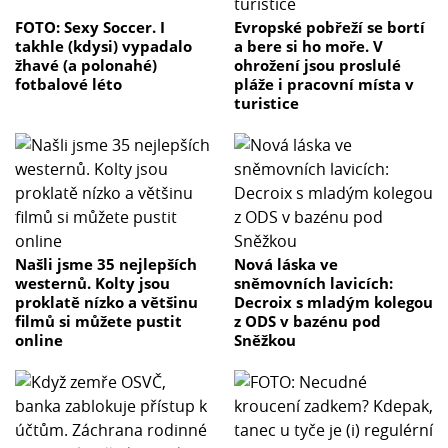
FOTO: Sexy Soccer. I
Evropské pobřeží se bortí
takhle (kdysi) vypadalo
a bere si ho moře. V
žhavé (a polonahé)
ohrožení jsou proslulé
fotbalové léto
pláže i pracovní místa v
turistice
Našli jsme 35 nejlepších
Nová láska ve
westernů. Kolty jsou
sněmovních lavicích:
proklatě nízko a většinu
Decroix s mladým kolegou
filmů si můžete pustit
z ODS v bazénu pod
online
Sněžkou