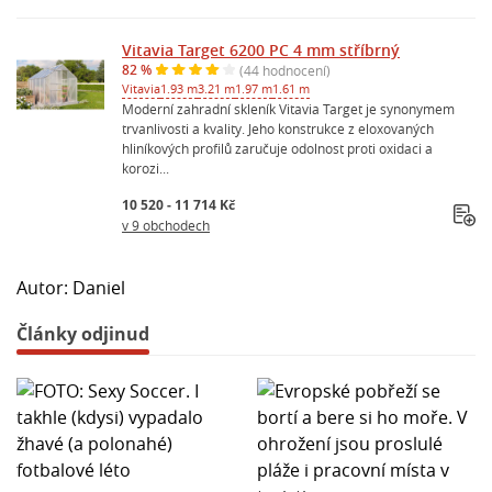
Vitavia Target 6200 PC 4 mm stříbrný
82 %
(44 hodnocení)
Vitavia
1.93 m
3.21 m
1.97 m
1.61 m
Moderní zahradní skleník Vitavia Target je synonymem
trvanlivosti a kvality. Jeho konstrukce z eloxovaných
hliníkových profilů zaručuje odolnost proti oxidaci a
korozi...
10 520 - 11 714 Kč
v 9 obchodech
Autor: Daniel
Články odjinud