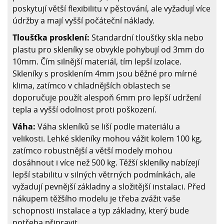
poskytují větší flexibilitu v pěstování, ale vyžadují více
údržby a mají vyšší počáteční náklady.
Tloušťka prosklení:
Standardní tloušťky skla nebo
plastu pro skleníky se obvykle pohybují od 3mm do
10mm. Čím silnější materiál, tím lepší izolace.
Skleníky s prosklením 4mm jsou běžné pro mírné
klima, zatímco v chladnějších oblastech se
doporučuje použít alespoň 6mm pro lepší udržení
tepla a vyšší odolnost proti poškození.
Váha:
Váha skleníků se liší podle materiálu a
velikosti. Lehké skleníky mohou vážit kolem 100 kg,
zatímco robustnější a větší modely mohou
dosáhnout i více než 500 kg. Těžší skleníky nabízejí
lepší stabilitu v silných větrných podmínkách, ale
vyžadují pevnější základny a složitější instalaci. Před
nákupem těžšího modelu je třeba zvážit vaše
schopnosti instalace a typ základny, který bude
potřeba připravit.