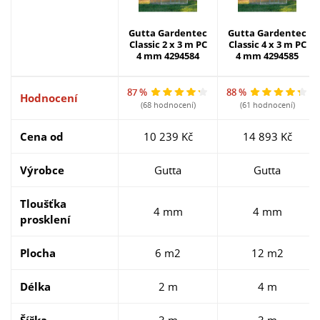
Gutta Gardentec
Gutta Gardentec
Classic 2 x 3 m PC
Classic 4 x 3 m PC
4 mm 4294584
4 mm 4294585
87 %
88 %
Hodnocení
(68 hodnocení)
(61 hodnocení)
Cena od
10 239 Kč
14 893 Kč
Výrobce
Gutta
Gutta
Tloušťka
4 mm
4 mm
prosklení
Plocha
6 m2
12 m2
Délka
2 m
4 m
Šířka
3 m
3 m