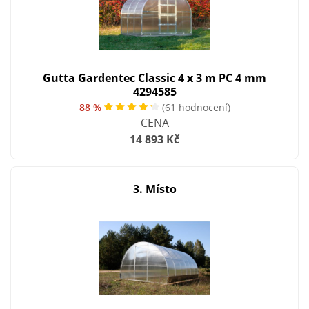
Gutta Gardentec Classic 4 x 3 m PC 4 mm
4294585
88 %
(61 hodnocení)
CENA
14 893 Kč
3. Místo