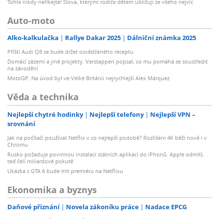
Tohle nikdy neříkejte! Slova, kterými rodiče dětem ubližují ze všeho nejvíc
Auto-moto
Alko-kalkulačka
Rallye Dakar 2025
Dálniční známka 2025
Příští Audi Q8 se bude držet osvědčeného receptu
Domácí zázemí a jiné projekty. Verstappen popsal, co mu pomáhá se soustředit
na závodění
MotoGP: Na úvod byl ve Velké Británii nejrychlejší Alex Márquez
Věda a technika
Nejlepší chytré hodinky
Nejlepší telefony
Nejlepší VPN –
srovnání
Jak na počítači používat Netflix v co nejlepší podobě? Rozlišení 4K běží nově i v
Chromu
Rusko požaduje povinnou instalaci státních aplikací do iPhonů. Apple odmítl,
teď čelí miliardové pokutě
Ukázka z GTA 6 bude mít premiéru na Netflixu
Ekonomika a byznys
Daňové přiznání
Novela zákoníku práce
Nadace EPCG