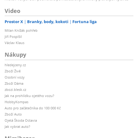
Video
Prostor X
Branky, body, kokoti
Fortuna liga
Milan Knížák pohřeb
Jiří Pospíšil
Václav Klaus
Nákupy
hledejceny.cz
Zboží Živě
Osobní vozy
Zboží Dáma
zbozi.blesk.cz
Jak na prohlídku ojetého vozu?
HobbyKompas
Auto pro začátečníka do 100 000 Kč
Zboží Auto
Ojetá Škoda Octavia
Jak vybrat auto?