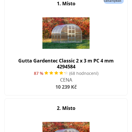
Cena/výkon
1. Místo
Gutta Gardentec Classic 2 x 3 m PC 4 mm
4294584
87 %
(68 hodnocení)
CENA
10 239 Kč
2. Místo