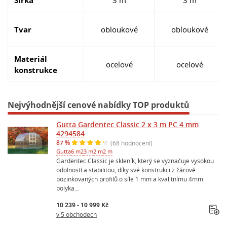
Tvar
obloukové
obloukové
Materiál
ocelové
ocelové
konstrukce
Nejvýhodnější cenové nabídky TOP produktů
Gutta Gardentec Classic 2 x 3 m PC 4 mm
4294584
87 %
(68 hodnocení)
Gutta
6 m2
3 m
2 m
2 m
Gardentec Classic je skleník, který se vyznačuje vysokou
odolností a stabilitou, díky své konstrukci z žárově
pozinkovaných profilů o síle 1 mm a kvalitnímu 4mm
polyka...
10 239 - 10 999 Kč
v 5 obchodech