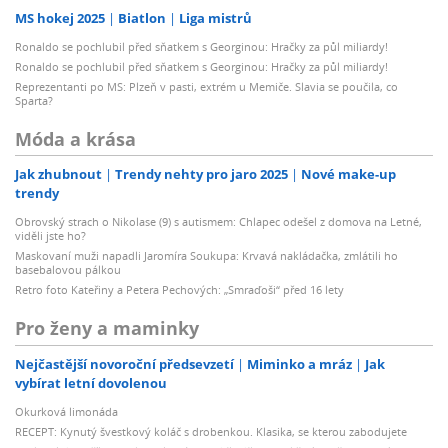
MS hokej 2025
Biatlon
Liga mistrů
Ronaldo se pochlubil před sňatkem s Georginou: Hračky za půl miliardy!
Ronaldo se pochlubil před sňatkem s Georginou: Hračky za půl miliardy!
Reprezentanti po MS: Plzeň v pasti, extrém u Memiče. Slavia se poučila, co
Sparta?
Móda a krása
Jak zhubnout
Trendy nehty pro jaro 2025
Nové make-up
trendy
Obrovský strach o Nikolase (9) s autismem: Chlapec odešel z domova na Letné,
viděli jste ho?
Maskovaní muži napadli Jaromíra Soukupa: Krvavá nakládačka, zmlátili ho
basebalovou pálkou
Retro foto Kateřiny a Petera Pechových: „Smraďoši“ před 16 lety
Pro ženy a maminky
Nejčastější novoroční předsevzetí
Miminko a mráz
Jak
vybírat letní dovolenou
Okurková limonáda
RECEPT: Kynutý švestkový koláč s drobenkou. Klasika, se kterou zabodujete