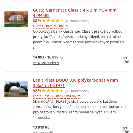
Gutta Gardentec Classic 4 x 3 m PC 4 mm
4294585
88 %
(61 hodnocení)
Gutta
12 m2
3 m
4 m
2 m
Obloukový skleník Gardentec Classic je skvělou volbou
pro ty, kteří hledají vysoce odolný skleník pro náročné
podmínky. Konstrukce z žárově pozinkovaných profilů o
síl...
14 893 - 16 899 Kč
ve 4 obchodech
Lanit Plast DODO 330 polykarbonát 4 mm
3,3x4 m LG1971
92 %
(51 hodnocení)
Lanit Plast
13.2 m2
3.3 m
4 m
2 m
Skleník LANIT PLAST je skvělou volbou pro každého
zahradníka, který hledá odolnou a spolehlivou konstrukci
pro pěstování rostlin. Tento model se pyšní titulem
"Produkt...
13 919 Kč
v 1 obchodě