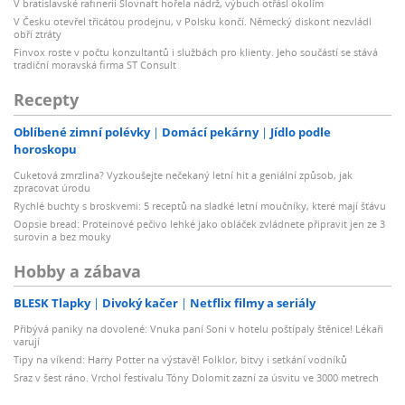
V bratislavské rafinerii Slovnaft hořela nádrž, výbuch otřásl okolím
V Česku otevřel třicátou prodejnu, v Polsku končí. Německý diskont nezvládl
obří ztráty
Finvox roste v počtu konzultantů i službách pro klienty. Jeho součástí se stává
tradiční moravská firma ST Consult
Recepty
Oblíbené zimní polévky
Domácí pekárny
Jídlo podle
horoskopu
Cuketová zmrzlina? Vyzkoušejte nečekaný letní hit a geniální způsob, jak
zpracovat úrodu
Rychlé buchty s broskvemi: 5 receptů na sladké letní moučníky, které mají šťávu
Oopsie bread: Proteinové pečivo lehké jako obláček zvládnete připravit jen ze 3
surovin a bez mouky
Hobby a zábava
BLESK Tlapky
Divoký kačer
Netflix filmy a seriály
Přibývá paniky na dovolené: Vnuka paní Soni v hotelu poštípaly štěnice! Lékaři
varují
Tipy na víkend: Harry Potter na výstavě! Folklor, bitvy i setkání vodníků
Sraz v šest ráno. Vrchol festivalu Tóny Dolomit zazní za úsvitu ve 3000 metrech