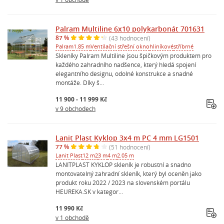
Palram Multiline 6x10 polykarbonát 701631
87 %
(43 hodnocení)
Palram
1.85 m
Ventilační střešní okno
hliníkové
stříbrné
Skleníky Palram Multiline jsou špičkovým produktem pro
každého zahradního nadšence, který hledá spojení
elegantního designu, odolné konstrukce a snadné
montáže. Díky š...
11 900 - 11 999 Kč
v 9 obchodech
Lanit Plast Kyklop 3x4 m PC 4 mm LG1501
77 %
(51 hodnocení)
Lanit Plast
12 m2
3 m
4 m
2.05 m
LANITPLAST KYKLOP skleník je robustní a snadno
montovatelný zahradní skleník, který byl oceněn jako
produkt roku 2022 / 2023 na slovenském portálu
HEUREKA.SK v kategor...
11 990 Kč
v 1 obchodě