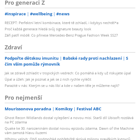
Pro generaci Z
#inspirace
#wellbeing
#news
RECEPT: Perfektní letní kombinace, které tě zchladí, i kdybys nechtěl*a
Proč každá generace hledá svůj signature beauty look
Září patří módě: Co přinese Mercedes-Benz Prague Fashion Week SS27
Zdraví
Podpořte dětskou imunitu
Babské rady proti nachlazení
S
čím vším pomůže rýmovník
Jak se zdravě zchladit v tropických vedrech: Co pomáhá a kdy už riskujete úpal
Úpal a úžeh: Jak je poznat a jak se z nich rychle vyléčit
Parazité v nás: Kterým se u nás líbí a kde v našem těle je můžeme najít?
Pro nejmenší
Mourissonova poradna
Komiksy
Festival ABC
Ghost Recon Wildlands dostal vylepšení a novou misi. Starší díl Ubisoft rozdává
na PC zdarma
Quake ke 30. narozeninám dostal novou epizodu zdarma. Dawn of the Machine
vám zamotá hlavu iluzemi
Hřbitov velryb: Obří podmořské pohřebiště skrývá miliony pravěkých kytovců