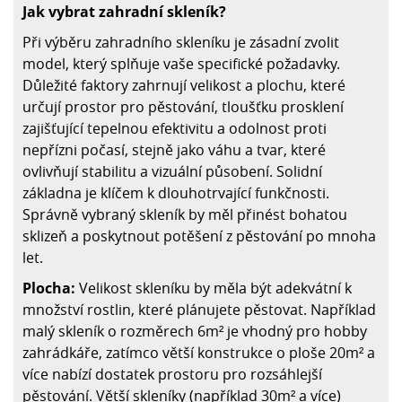
Jak vybrat zahradní skleník?
Při výběru zahradního skleníku je zásadní zvolit
model, který splňuje vaše specifické požadavky.
Důležité faktory zahrnují velikost a plochu, které
určují prostor pro pěstování, tloušťku prosklení
zajišťující tepelnou efektivitu a odolnost proti
nepřízni počasí, stejně jako váhu a tvar, které
ovlivňují stabilitu a vizuální působení. Solidní
základna je klíčem k dlouhotrvající funkčnosti.
Správně vybraný skleník by měl přinést bohatou
sklizeň a poskytnout potěšení z pěstování po mnoha
let.
Plocha:
Velikost skleníku by měla být adekvátní k
množství rostlin, které plánujete pěstovat. Například
malý skleník o rozměrech 6m² je vhodný pro hobby
zahrádkáře, zatímco větší konstrukce o ploše 20m² a
více nabízí dostatek prostoru pro rozsáhlejší
pěstování. Větší skleníky (například 30m² a více)