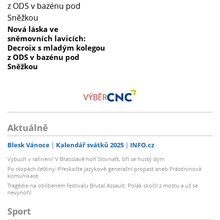
Nová láska ve
sněmovních lavicích:
Decroix s mladým kolegou
z ODS v bazénu pod
Sněžkou
VÝBĚR
Aktuálně
Blesk Vánoce
Kalendář svátků 2025
INFO.cz
Výbuch v rafinerii! V Bratislavě hoří Slovnaft, šíří se hustý dým
Po stopách češtiny: Přeskočte jazykově-generační propast aneb Prázdninová
komunikace
Tragédie na oblíbeném festivalu Brutal Assault: Polák skočil z mostu a už se
nevynořil
Sport