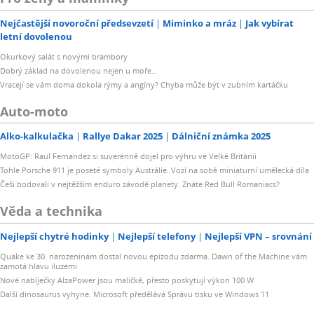
Nejčastější novoroční předsevzetí
Miminko a mráz
Jak vybírat
letní dovolenou
Okurkový salát s novými brambory
Dobrý základ na dovolenou nejen u moře...
Vracejí se vám doma dokola rýmy a angíny? Chyba může být v zubním kartáčku
Auto-moto
Alko-kalkulačka
Rallye Dakar 2025
Dálniční známka 2025
MotoGP: Raul Fernandez si suverénně dojel pro výhru ve Velké Británii
Tohle Porsche 911 je poseté symboly Austrálie. Vozí na sobě miniaturní umělecká díla
Češi bodovali v nejtěžším enduro závodě planety. Znáte Red Bull Romaniacs?
Věda a technika
Nejlepší chytré hodinky
Nejlepší telefony
Nejlepší VPN – srovnání
Quake ke 30. narozeninám dostal novou epizodu zdarma. Dawn of the Machine vám
zamotá hlavu iluzemi
Nové nabíječky AlzaPower jsou maličké, přesto poskytují výkon 100 W
Další dinosaurus vyhyne. Microsoft předělává Správu tisku ve Windows 11