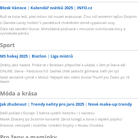
Blesk Vánoce
Kalendář svátků 2025
INFO.cz
Ruší se tisíce letů, přes milion lidí museli evakuovat: Čínu ničí extrémní tajfun Dolphin
U Daniela Landy hořelo! V památkově chráněném domě vypalovali vosy
Čeká nás zatmění Slunce. Mimořádná podívaná v minulosti ovlivňovala bitvy a
vyvolávala paniku
Sport
MS hokej 2025
Biatlon
Liga mistrů
Změny jako hazard. Priske se v Boleslavi přepočítal a ukázal, v čem je Slavia dál
ONLINE: Slavia - Pardubice 0:0. Sadílek chtěl zaskočit gólmana, trefil jen tyč
Salač senzačně vyhrál v Moto2: Nejlepší den mého života! Triumf pro Česko po 16
letech
Móda a krása
Jak zhubnout
Trendy nehty pro jaro 2025
Nové make-up trendy
Další poklad z Dunaje: Z bahna vytáhli motorku i s nacistou
Marek Ztracený po životním koncertě: Závist kolegů a slova o teplém popíku!
Draisina, velocipéd i kostitřas: Unikátní bicykly v Muzeu Chodska
Pro ženy a maminky