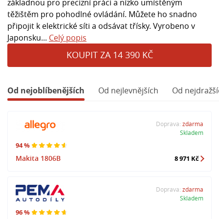
základnou pro precizní práci a nízko umístěným
těžištěm pro pohodlné ovládání. Můžete ho snadno
připojit k elektrické síti a odsávat třísky. Vyrobeno v
Japonsku...
Celý popis
KOUPIT ZA 14 390 KČ
Od nejoblíbenějších
Od nejlevnějších
Od nejdražší
Doprava:
zdarma
Skladem
94 %
Makita 1806B
8 971 Kč
Doprava:
zdarma
Skladem
96 %