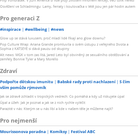
Filip Vondrášek: V Jižní Americe si lidé plují životem mnohem lehčeji, věci tolik neřeší
Osvěžení ve Schladmingu: Lamy, ferraty i koulovačka v létě jsou jen pár hodin autem
Pro generaci Z
#inspirace
#wellbeing
#news
Glow up se stává luxusem, proč mladí lidé říkají ano glow downu?
Pop Culture Wrap: Ariana Grande promluvila o svém ústupu z veřejného života a
Sophia z KATSEYE si dává pauzu od skupiny
Alt news: MGK v tom zas lítá, Jared Leto byl obviněný ze sexuálního obtěžování a
zemřely Bonnie Tyler a Mary Morello
Zdraví
Podpořte dětskou imunitu
Babské rady proti nachlazení
S čím
vším pomůže rýmovník
Jak se zdravě zchladit v tropických vedrech: Co pomáhá a kdy už riskujete úpal
Úpal a úžeh: Jak je poznat a jak se z nich rychle vyléčit
Parazité v nás: Kterým se u nás líbí a kde v našem těle je můžeme najít?
Pro nejmenší
Mourissonova poradna
Komiksy
Festival ABC