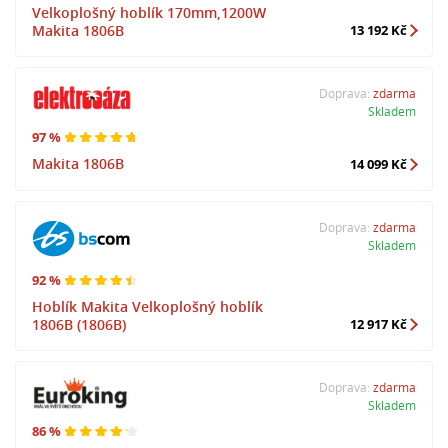
Velkoplošný hoblík 170mm,1200W
Makita 1806B
13 192 Kč
Doprava:
zdarma
Skladem
97 %
Makita 1806B
14 099 Kč
Doprava:
zdarma
Skladem
92 %
Hoblík Makita Velkoplošný hoblík
1806B (1806B)
12 917 Kč
Doprava:
zdarma
Skladem
86 %