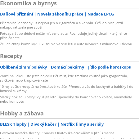
Ekonomika a byznys
Daňové přiznání
Novela zákoníku práce
Nadace EPCG
Příhraniční obchody už nejsou jen o cigaretách a alkoholu. Češi do nich jezdí
nakupovat zcela jiné zboží
Fotoaparát po dědovi může mít cenu auta. Rozhoduje jediný detail, který lehce
přehlédnete
Že lidé chtějí kombíky? Luxusní Volva V90 leží v autosalonech s milionovou slevou
Recepty
Oblíbené zimní polévky
Domácí pekárny
Jídlo podle horoskopu
Zmrzlina, jakou jste ještě nejedli! Pět míst, kde zmrzlina chutná jako gorgonzola,
svíčková nebo krupicová kaše
10 nejlepších receptů na švestkové koláče: Přenesou vás do kuchyně u babičky i do
luxusní cukrárny
Sladký poklad u cesty: Využijte letní špendlíky do tvarohového koláče, marmelády
nebo kompotu
Hobby a zábava
BLESK Tlapky
Divoký kačer
Netflix filmy a seriály
Cestovní horečka šlechty: Chuďas z Klatovska otrokářem v Jižní Americe