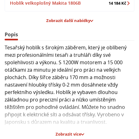
Hoblík velkoplošný Makita 1806B
14 184 Kč
Zobrazit další nabídky
Popis
Tesařský hoblík s širokým záběrem, který je oblíbený
mezi profesionálními tesaři a truhláři díky své
spolehlivosti a výkonu. S 1200W motorem a 15 000
otáčkami za minutu je ideální pro práci na velkých
plochách. Díky šířce záběru 170 mm a možnosti
nastavení hloubky třísky 0-2 mm dosáhnete vždy
perfektního výsledku. Hoblík je vybaven dlouhou
základnou pro precizní práci a nízko umístěným
těžištěm pro pohodlné ovládání. Můžete ho snadno
připojit k elektrické síti a odsávat třísky. Vyrobeno v
Japonsku s důrazem na kvalitu a trvanlivost.
Zobrazit více
Hlavní parametry: