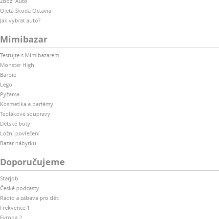
Zboží Auto
Ojetá Škoda Octavia
Jak vybrat auto?
Mimibazar
Testujte s Mimibazarem
Monster High
Barbie
Lego
Pyžama
Kosmetika a parfémy
Teplákové soupravy
Dětské boty
Ložní povlečení
Bazar nábytku
Doporučujeme
Starjob
České podcasty
Rádio a zábava pro děti
Frekvence 1
Evropa 2