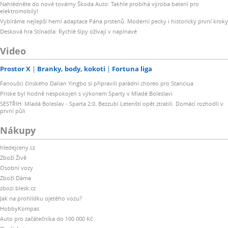
Nahlédněte do nové továrny Škoda Auto: Takhle probíhá výroba baterií pro
elektromobily!
Vybíráme nejlepší herní adaptace Pána prstenů. Moderní pecky i historicky první kroky
Desková hra Stínadla: Rychlé šípy ožívají v napínavé
Video
Prostor X
Branky, body, kokoti
Fortuna liga
Fanoušci čínského Dalian Yingbo si připravili parádní choreo pro Stanciua
Priske byl hodně nespokojen s výkonem Sparty v Mladé Boleslavi
SESTŘIH: Mladá Boleslav - Sparta 2:0. Bezzubí Letenští opět ztratili. Domácí rozhodli v
první půli
Nákupy
hledejceny.cz
Zboží Živě
Osobní vozy
Zboží Dáma
zbozi.blesk.cz
Jak na prohlídku ojetého vozu?
HobbyKompas
Auto pro začátečníka do 100 000 Kč