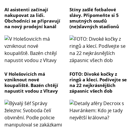
AI asistenti začínají
Stíny zašlé fotbalové
nakupovat za lidi.
slávy. Připomeňte si 5
Obchodníci se připravují
smutných osudů
na nový prodejní kanál
(ne)slavných stadionů
V Holešovicích má
FOTO: Divoké kočky z
vzniknout nové
ringů a klecí. Podívejte se
koupaliště. Bazén chtějí
na 22 nejkrásnějších
napustit vodou z Vltavy
zápasnic všech dob