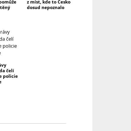
a pomůže
z míst, kde to Česko
těný
dosud nepoznalo
ávy
da čelí
e policie
e