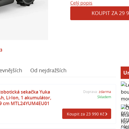
Celý popis
KOUPIT ZA 29 9
13
evnějších
Od nejdražších
Ur
botická sekačka Yuka
Doprava:
zdarma
Ah, Li-Ion, 1 akumulátor,
Skladem
: 19 cm MTL24YUM4EU01
Koupit za 23 990 Kč