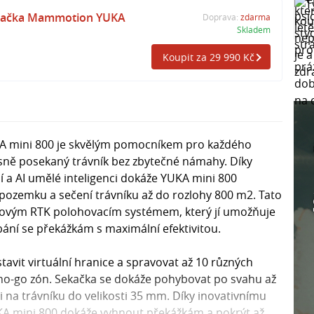
ekačka Mammotion YUKA
Doprava:
zdarma
Skladem
Koupit za 29 990 Kč
 mini 800 je skvělým pomocníkem pro každého
rásně posekaný trávník bez zbytečné námahy. Díky
 a AI umělé inteligenci dokáže YUKA mini 800
pozemku a sečení trávníku až do rozlohy 800 m2. Tato
čkovým RTK polohovacím systémem, který jí umožňuje
bání se překážkám s maximální efektivitou.
vit virtuální hranice a spravovat až 10 různých
 no-go zón. Sekačka se dokáže pohybovat po svahu až
 na trávníku do velikosti 35 mm. Díky inovativnímu
KA mini 800 dokáže vyhnout překážkám a pokrýt až