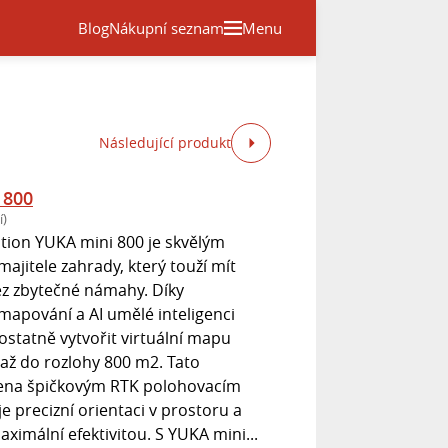
Blog
Nákupní seznam
Menu
Následující produkt
 800
í)
ion YUKA mini 800 je skvělým
jitele zahrady, který touží mít
ez zbytečné námahy. Díky
mapování a AI umělé inteligenci
statně vytvořit virtuální mapu
až do rozlohy 800 m2. Tato
vena špičkovým RTK polohovacím
e precizní orientaci v prostoru a
ximální efektivitou. S YUKA mini...