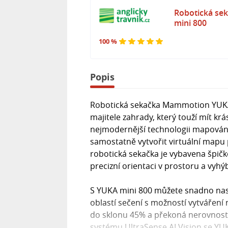
Robotická s
mini 800
100 %
Popis
Robotická sekačka Mammotion YUKA
majitele zahrady, který touží mít k
nejmodernější technologii mapování
samostatně vytvořit virtuální mapu 
robotická sekačka je vybavena špi
precizní orientaci v prostoru a vyhý
S YUKA mini 800 můžete snadno nasta
oblastí sečení s možností vytváření
do sklonu 45% a překoná nerovnosti
systému UltraSense AI Vision se YU