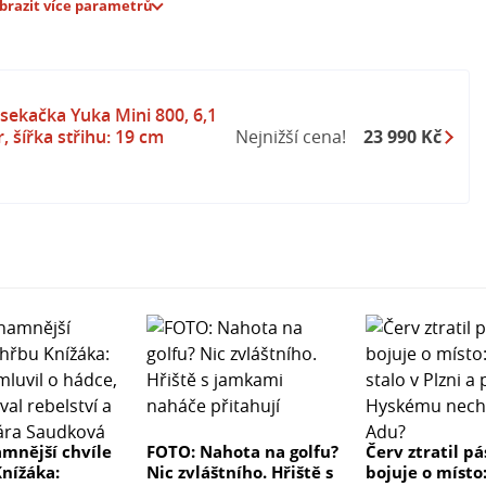
Airtag není součástí balení)
brazit více parametrů
ekačka Yuka Mini 800, 6,1
, šířka střihu: 19 cm
Nejnižší cena!
23 990 Kč
mnější chvíle
FOTO: Nahota na golfu?
Červ ztratil p
nížáka:
Nic zvláštního. Hřiště s
bojuje o místo: