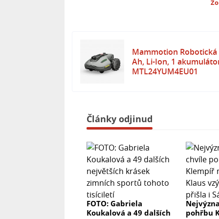
- Kompatibilita se systémem Airtag (
Zo
Mammotion Robotická s
Ah, Li-Ion, 1 akumulátor
MTL24YUM4EU01
Články odjinud
FOTO: Gabriela
Nejvýzna
Koukalová a 49 dalších
pohřbu K