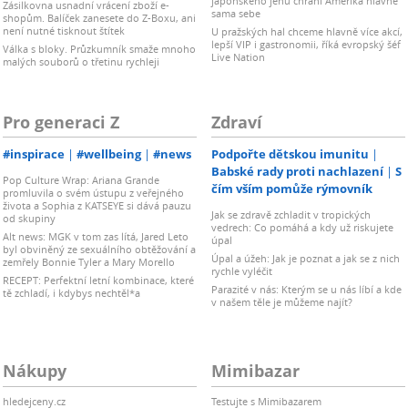
japonského jenu chrání Amerika hlavně
Zásilkovna usnadní vrácení zboží e-
sama sebe
shopům. Balíček zanesete do Z-Boxu, ani
není nutné tisknout štítek
U pražských hal chceme hlavně více akcí,
lepší VIP i gastronomii, říká evropský šéf
Válka s bloky. Průzkumník smaže mnoho
Live Nation
malých souborů o třetinu rychleji
Pro generaci Z
Zdraví
#inspirace
#wellbeing
#news
Podpořte dětskou imunitu
Babské rady proti nachlazení
S
Pop Culture Wrap: Ariana Grande
čím vším pomůže rýmovník
promluvila o svém ústupu z veřejného
života a Sophia z KATSEYE si dává pauzu
Jak se zdravě zchladit v tropických
od skupiny
vedrech: Co pomáhá a kdy už riskujete
Alt news: MGK v tom zas lítá, Jared Leto
úpal
byl obviněný ze sexuálního obtěžování a
Úpal a úžeh: Jak je poznat a jak se z nich
zemřely Bonnie Tyler a Mary Morello
rychle vyléčit
RECEPT: Perfektní letní kombinace, které
Parazité v nás: Kterým se u nás líbí a kde
tě zchladí, i kdybys nechtěl*a
v našem těle je můžeme najít?
Nákupy
Mimibazar
hledejceny.cz
Testujte s Mimibazarem