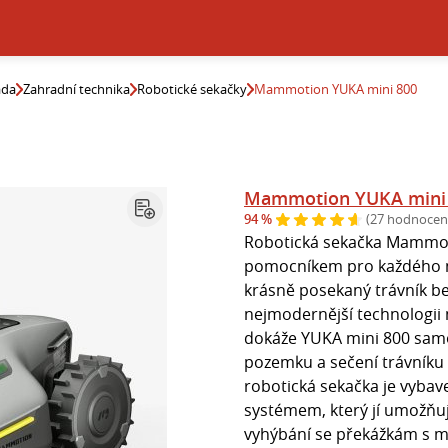
ada
Zahradní technika
Robotické sekačky
Mammotion YUKA mini 800
Mammotion YUKA mini
94 %
(27 hodnocen
Robotická sekačka Mammot
pomocníkem pro každého ma
krásně posekaný trávník b
nejmodernější technologii 
dokáže YUKA mini 800 samo
pozemku a sečení trávníku 
robotická sekačka je vyba
systémem, který jí umožňuj
vyhýbání se překážkám s ma