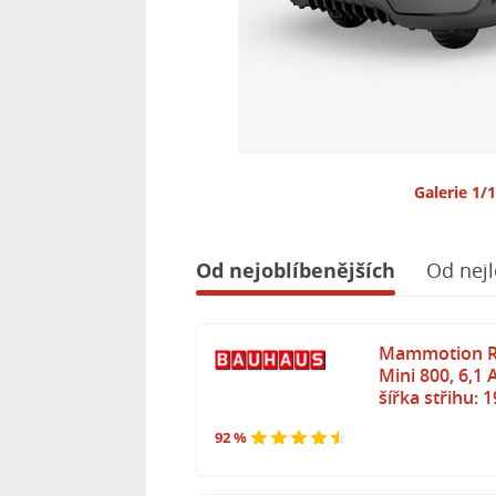
Galerie 1/
Od nejoblíbenějších
Od nejl
Mammotion Ro
Mini 800, 6,1 
šířka střihu
92 %