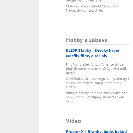
design inspirovala ryba
Mototest Royal Enfield Classic 650:
Návrat do čtyřicátých let
Hobby a zábava
BLESK Tlapky
Divoký kačer
Netflix filmy a seriály
Filip Vondrášek: V Jižní Americe si lidé
plují životem mnohem lehčeji, věci tolik
neřeší
Osvěžení ve Schladmingu: Lamy, ferraty i
koulovačka v létě jsou jen pár hodin
autem
Přibývá paniky na dovolené: Vnuka paní
Soni v hotelu poštípaly štěnice! Lékaři
varují
Video
Prostor X
Branky, body, kokoti