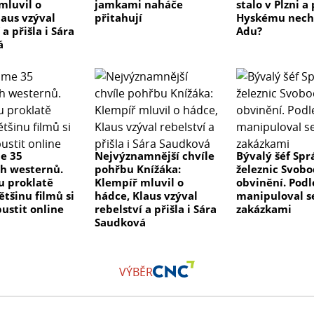
mluvil o
jamkami naháče
stalo v Plzni 
laus vzýval
přitahují
Hyskému nech
 a přišla i Sára
Adu?
á
me 35
Nejvýznamnější chvíle
Bývalý šéf Spr
ch westernů.
pohřbu Knížáka:
železnic Svobo
ou proklatě
Klempíř mluvil o
obvinění. Podl
ětšinu filmů si
hádce, Klaus vzýval
manipuloval s
ustit online
rebelství a přišla i Sára
zakázkami
Saudková
VÝBĚR