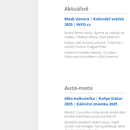
Aktuálně
Blesk Vánoce
Kalendář svátků
2025
INFO.cz
Ruské černé vdovy: Rychle se vdávají za
vojáky, inkasují dávky, když padnou!
Prahou jde duhový průvod: Tisíce lidí v
ulicích! Vrcholí Prague Pride
Cestovní horečka šlechty: Chuďas z
Klatovska otrokářem v Jižní Americe
Auto-moto
Alko-kalkulačka
Rallye Dakar
2025
Dálniční známka 2025
Moto3: Z prvního místa se do druhé části
britské kvalifikace posouvá Danish
Studenti postavili solární auto, které
vyrobí více energie, než spotřebuje. Jeho