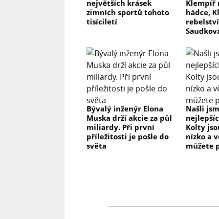
největších krásek
Klempíř 
zimních sportů tohoto
hádce, K
tisíciletí
rebelství
Saudkov
Bývalý inženýr Elona
Našli js
Muska drží akcie za půl
nejlepší
miliardy. Při první
Kolty js
příležitosti je pošle do
nízko a v
světa
můžete p