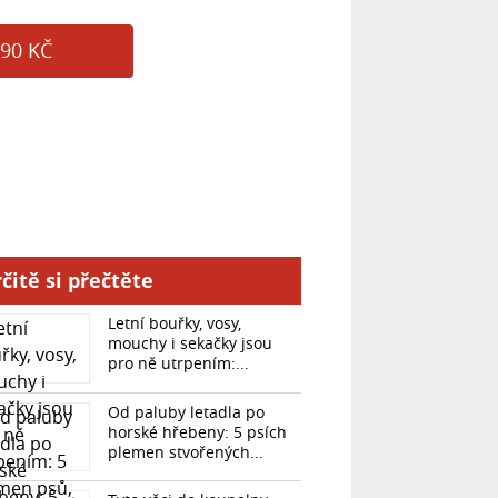
90 KČ
čitě si přečtěte
Letní bouřky, vosy,
mouchy i sekačky jsou
pro ně utrpením:...
Od paluby letadla po
horské hřebeny: 5 psích
plemen stvořených...