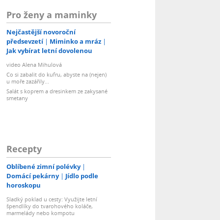
Pro ženy a maminky
Nejčastější novoroční
předsevzetí
Miminko a mráz
Jak vybírat letní dovolenou
video Alena Mihulová
Co si zabalit do kufru, abyste na (nejen)
u moře zazářily...
Salát s koprem a dresinkem ze zakysané
smetany
Recepty
Oblíbené zimní polévky
Domácí pekárny
Jídlo podle
horoskopu
Sladký poklad u cesty: Využijte letní
špendlíky do tvarohového koláče,
marmelády nebo kompotu