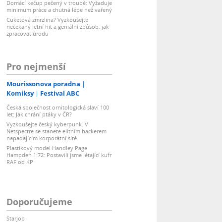
Domácí kečup pečený v troubě: Vyžaduje
minimum práce a chutná lépe než vařený
Cuketová zmrzlina? Vyzkoušejte
nečekaný letní hit a geniální způsob, jak
zpracovat úrodu
Pro nejmenší
Mourissonova poradna
Komiksy
Festival ABC
Česká společnost ornitologická slaví 100
let: Jak chrání ptáky v ČR?
Vyzkoušejte český kyberpunk. V
Netspectre se stanete elitním hackerem
napadajícím korporátní sítě
Plastikový model Handley Page
Hampden 1:72: Postavili jsme létající kufr
RAF od KP
Doporučujeme
Starjob