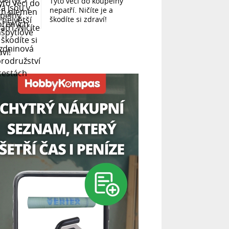
Tyto věci do koupelny
nepatří. Ničíte je a
škodíte si zdraví!