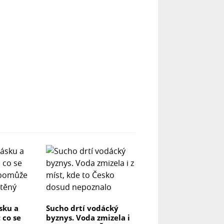
ásku a
Sucho drtí vodácký
 co se
byznys. Voda zmizela i