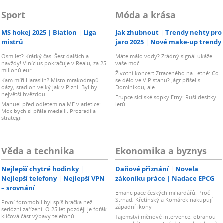
Sport
Móda a krása
MS hokej 2025
Biatlon
Liga
Jak zhubnout
Trendy nehty pro
mistrů
jaro 2025
Nové make-up trendy
Osm let? Krátký čas. Šest dalších a
Máte málo vody? Zrádný signál ukáže
navždy! Vinícius pokračuje v Realu, za 25
vaše moč
milionů eur
Životní koncert Ztraceného na Letné: Co
Kam míří Haraslín? Místo mrakodrapů
se dělo ve VIP stanu? Jágr přišel s
oázy, stadion velký jak v Plzni. Byl by
Dominikou, ale...
největší hvězdou
Erupce sicilské sopky Etny: Ruší desítky
Manuel před odletem na ME v atletice:
letů
Moc bych si přála medaili. Prozradila
strategii
Věda a technika
Ekonomika a byznys
Nejlepší chytré hodinky
Daňové přiznání
Novela
Nejlepší telefony
Nejlepší VPN
zákoníku práce
Nadace EPCG
– srovnání
Emancipace českých miliardářů. Proč
Strnad, Křetínský a Komárek nakupují
První fotomobil byl spíš hračka než
západní ikony
seriózní zařízení. O 25 let později je foťák
klíčová část výbavy telefonů
Tajemství měnové intervence: obranou