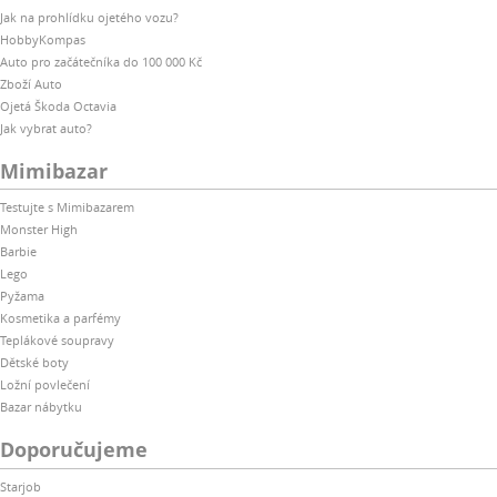
Jak na prohlídku ojetého vozu?
HobbyKompas
Auto pro začátečníka do 100 000 Kč
Zboží Auto
Ojetá Škoda Octavia
Jak vybrat auto?
Mimibazar
Testujte s Mimibazarem
Monster High
Barbie
Lego
Pyžama
Kosmetika a parfémy
Teplákové soupravy
Dětské boty
Ložní povlečení
Bazar nábytku
Doporučujeme
Starjob