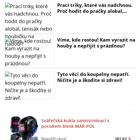
Prací triky, které vás nadchnou.
Proč si vybrat svářečskou kuklu MAR-POL?
Proč hodit do pračky alobal,...
- Bezpečnost: Ochrana očí a tváře je zajištěna díky
vysoké kvalitě materiálů a pokročilým technologiím.
- Efektivita: Automatické stmívání a ekologické nabíjení
zvyšují efektivitu práce.
Víme, kde rostou! Kam vyrazit na
- Styl: Moderní design s potiskem blesk dodává kukle
houby a nepřijít s prázdnou?
atraktivní vzhled.
Investujte do kvality a bezpečnosti s svářečskou kuklou
samostmívací s potiskem blesk MAR-POL. Nakupujte
Tyto věci do koupelny nepatří.
Ničíte je a škodíte si zdraví!
nyní a zažijte rozdíl!
Svářečská kukla samostmívací s
potiskem blesk MAR-POL
Nejnižší cena!
281 Kč