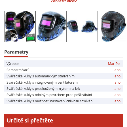
Zobrazit více
- Automatické stmívání
- Univerzální použití
- Odolná konstrukce
- Ekologické nabíjení
- Pohodlné nošení
Hlavní parametry:
- Materiál kukly: PA/PP
Parametry
- Napájení: Baterie CR2032
Výrobce
Mar-Pol
- Nabíjení baterie: Solární panel
Samostmívací
ano
- Stupeň ochrany v jasném stavu: DIN 4
Svářečské kukly s automatickým stmíváním
ano
- Stupeň ochrany v zatemněném stavu: DIN 9-13
Svářečské kukly s integrovaným ventilátorem
ano
- Norma ochrany očí: EN379 1/2/1
Svářečské kukly s prodlouženým krytem na krk
ano
- Norma ochrany tváře: EN175
Svářečské kukly s odolným povrchem proti poškrábání
ano
- Plocha zorného pole: 93 × 43 mm
Svářečské kukly s možností nastavení citlivosti stmívání
ano
- Doba odezvy z tmavé na světlou: 0,1 – 0,8 s
- Hmotnost: cca 450 g
- Bezpečnostní značka: CE
Určitě si přečtěte