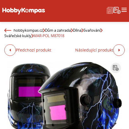
hobbykompas.cz
Dům a zahrada
Dílna
Svařování
Svářečské kukly
MAR-POL M87018
Předchozí produkt
Následující produkt