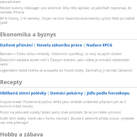
setrvačníkem
Modré bubliny iMessage i pro Android. Díky této aplikaci už jablíčkáři nepoznají, že
nemáte iPhone
80 % čistoty, 2 % námahy. Stojan na kolo Gearrista automaticky vyčistí řetěz po každé
jízdě
Ekonomika a byznys
Daňové přiznání
Novela zákoníku práce
Nadace EPCG
Bankám v Česku tečou miliardy. Odborníci vysvětlují, co stojí za jejich růstem
Železniční zakázka století míří k Českým drahám. Jako vítěze je schválili středočeští
radní
Legendární česká likérka se propadla do hlubší ztráty. Zachraňují ji domácí zákazníci
Recepty
Oblíbené zimní polévky
Domácí pekárny
Jídlo podle horoskopu
Oopsie bread: Proteinové pečivo lehké jako obláček zvládnete připravit jen ze 3
surovin a bez mouky
Pozor na jedovaté cukety! Jeden jasný znak prozradí, že se jim máte vyhnout
Svěží letní saláty, které vás v horku neunaví: Zkuste k zelenině přidat ovoce, výsledek
vás mile překvapí!
Hobby a zábava