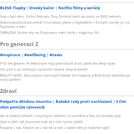
BLESK Tlapky
Divoký kačer
Netflix filmy a seriály
Sraz v šest ráno. Vrchol festivalu Tóny Dolomit zazní za úsvitu ve 3000 metrech
Nízkorozpočtová dovolená? Chorvatsko jedno z nejdražších v Evropě! Levněji je i ve
Švýcarsku a Itálii
OBRAZEM: Modré slzy na Tchaj-wanu mění moře v magickou říši
Pro generaci Z
#inspirace
#wellbeing
#news
F*ck the glasses: AI Meta brýle mají zjednodušit život, zatím ale dělají opak
Víš, proč ti po mléčných výrobcích možná nebývá dobře?
BEAUTY NEWS: Zara Larsson servíruje Cheetah Girl makeup a Billie Eilish představuje
nový parfém!
Zdraví
Podpořte dětskou imunitu
Babské rady proti nachlazení
S čím
vším pomůže rýmovník
Jak se zdravě zchladit v tropických vedrech: Co pomáhá a kdy už riskujete úpal
Úpal a úžeh: Jak je poznat a jak se z nich rychle vyléčit
Parazité v nás: Kterým se u nás líbí a kde v našem těle je můžeme najít?