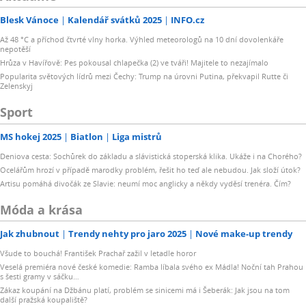
Blesk Vánoce
Kalendář svátků 2025
INFO.cz
Až 48 °C a příchod čtvrté vlny horka. Výhled meteorologů na 10 dní dovolenkáře
nepotěší
Hrůza v Havířově: Pes pokousal chlapečka (2) ve tváři! Majitele to nezajímalo
Popularita světových lídrů mezi Čechy: Trump na úrovni Putina, překvapil Rutte či
Zelenskyj
Sport
MS hokej 2025
Biatlon
Liga mistrů
Deniova cesta: Sochůrek do základu a slávistická stoperská klika. Ukáže i na Chorého?
Ocelářům hrozí v případě marodky problém, řešit ho teď ale nebudou. Jak složí útok?
Artisu pomáhá divočák ze Slavie: neumí moc anglicky a někdy vyděsí trenéra. Čím?
Móda a krása
Jak zhubnout
Trendy nehty pro jaro 2025
Nové make-up trendy
Všude to bouchá! František Prachař zažil v letadle horor
Veselá premiéra nové české komedie: Ramba líbala svého ex Mádla! Noční tah Prahou
s šesti gramy v sáčku…
Zákaz koupání na Džbánu platí, problém se sinicemi má i Šeberák: Jak jsou na tom
další pražská koupaliště?