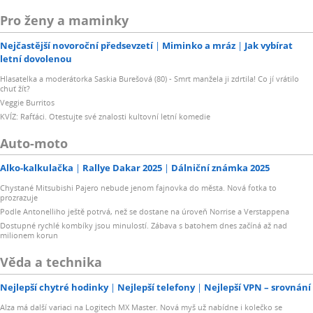
Pro ženy a maminky
Nejčastější novoroční předsevzetí
Miminko a mráz
Jak vybírat
letní dovolenou
Hlasatelka a moderátorka Saskia Burešová (80) - Smrt manžela ji zdrtila! Co jí vrátilo
chuť žít?
Veggie Burritos
KVÍZ: Rafťáci. Otestujte své znalosti kultovní letní komedie
Auto-moto
Alko-kalkulačka
Rallye Dakar 2025
Dálniční známka 2025
Chystané Mitsubishi Pajero nebude jenom fajnovka do města. Nová fotka to
prozrazuje
Podle Antonelliho ještě potrvá, než se dostane na úroveň Norrise a Verstappena
Dostupné rychlé kombíky jsou minulostí. Zábava s batohem dnes začíná až nad
milionem korun
Věda a technika
Nejlepší chytré hodinky
Nejlepší telefony
Nejlepší VPN – srovnání
Alza má další variaci na Logitech MX Master. Nová myš už nabídne i kolečko se