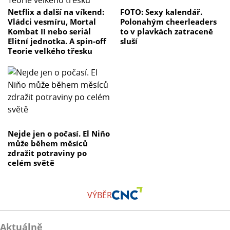
Netflix a další na víkend:
FOTO: Sexy kalendář.
Vládci vesmíru, Mortal
Polonahým cheerleaders
Kombat II nebo seriál
to v plavkách zatraceně
Elitní jednotka. A spin-off
sluší
Teorie velkého třesku
Nejde jen o počasí. El Niňo
může během měsíců
zdražit potraviny po
celém světě
VÝBĚR
Aktuálně