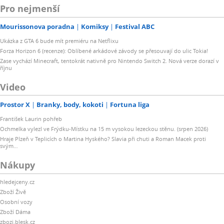
Pro nejmenší
Mourissonova poradna
Komiksy
Festival ABC
Ukázka z GTA 6 bude mít premiéru na Netflixu
Forza Horizon 6 (recenze): Oblíbené arkádové závody se přesouvají do ulic Tokia!
Zase vychází Minecraft, tentokrát nativně pro Nintendo Switch 2. Nová verze dorazí v
říjnu
Video
Prostor X
Branky, body, kokoti
Fortuna liga
František Laurin pohřeb
Ochmelka vylezl ve Frýdku-Místku na 15 m vysokou lezeckou stěnu. (srpen 2026)
Hraje Plzeň v Teplicích o Martina Hyského? Slavia při chuti a Roman Macek proti
svým…
Nákupy
hledejceny.cz
Zboží Živě
Osobní vozy
Zboží Dáma
zbozi.blesk.cz