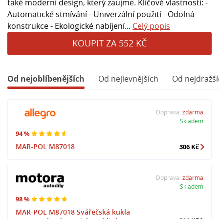
také moderní design, který zaujme. Klíčové vlastnosti: -
Automatické stmívání - Univerzální použití - Odolná
konstrukce - Ekologické nabíjení...
Celý popis
KOUPIT ZA 552 KČ
Od nejoblíbenějších
Od nejlevnějších
Od nejdražší
Doprava:
zdarma
Skladem
94 %
MAR-POL M87018
306 Kč
Doprava:
zdarma
Skladem
98 %
MAR-POL M87018 Svářečská kukla