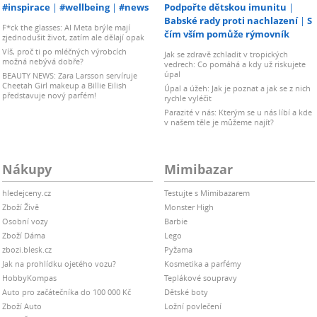
#inspirace
#wellbeing
#news
Podpořte dětskou imunitu
Babské rady proti nachlazení
S
F*ck the glasses: AI Meta brýle mají
čím vším pomůže rýmovník
zjednodušit život, zatím ale dělají opak
Víš, proč ti po mléčných výrobcích
Jak se zdravě zchladit v tropických
možná nebývá dobře?
vedrech: Co pomáhá a kdy už riskujete
úpal
BEAUTY NEWS: Zara Larsson servíruje
Cheetah Girl makeup a Billie Eilish
Úpal a úžeh: Jak je poznat a jak se z nich
představuje nový parfém!
rychle vyléčit
Parazité v nás: Kterým se u nás líbí a kde
v našem těle je můžeme najít?
Nákupy
Mimibazar
hledejceny.cz
Testujte s Mimibazarem
Zboží Živě
Monster High
Osobní vozy
Barbie
Zboží Dáma
Lego
zbozi.blesk.cz
Pyžama
Jak na prohlídku ojetého vozu?
Kosmetika a parfémy
HobbyKompas
Teplákové soupravy
Auto pro začátečníka do 100 000 Kč
Dětské boty
Zboží Auto
Ložní povlečení