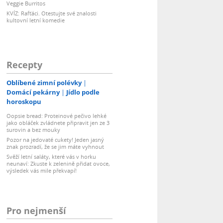
Veggie Burritos
KVÍZ: Rafťáci. Otestujte své znalosti
kultovní letní komedie
Recepty
Oblíbené zimní polévky
Domácí pekárny
Jídlo podle
horoskopu
Oopsie bread: Proteinové pečivo lehké
jako obláček zvládnete připravit jen ze 3
surovin a bez mouky
Pozor na jedovaté cukety! Jeden jasný
znak prozradí, že se jim máte vyhnout
Svěží letní saláty, které vás v horku
neunaví: Zkuste k zelenině přidat ovoce,
výsledek vás mile překvapí!
Pro nejmenší