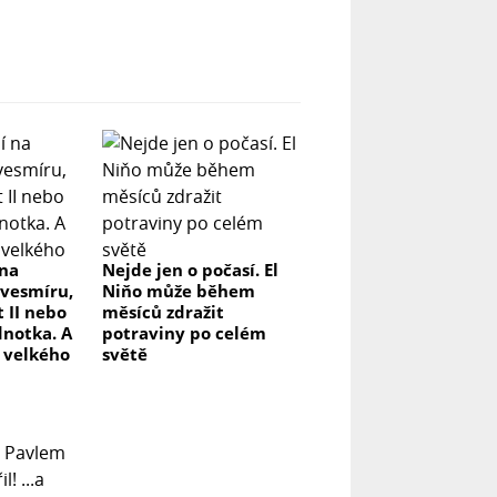
 na
Nejde jen o počasí. El
 vesmíru,
Niňo může během
 II nebo
měsíců zdražit
ednotka. A
potraviny po celém
e velkého
světě