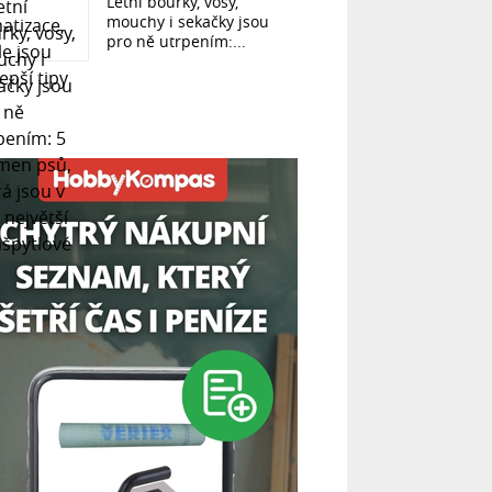
Letní bouřky, vosy,
mouchy i sekačky jsou
pro ně utrpením:...