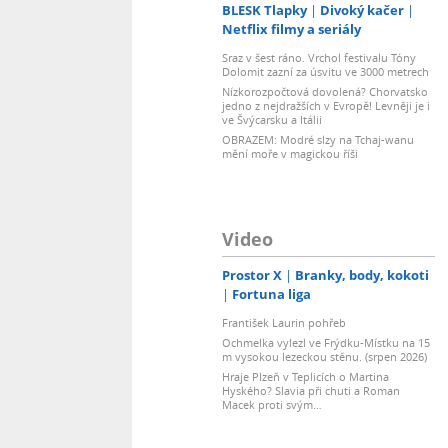
BLESK Tlapky
Divoký kačer
Netflix filmy a seriály
Sraz v šest ráno. Vrchol festivalu Tóny
Dolomit zazní za úsvitu ve 3000 metrech
Nízkorozpočtová dovolená? Chorvatsko
jedno z nejdražších v Evropě! Levněji je i
ve Švýcarsku a Itálii
OBRAZEM: Modré slzy na Tchaj-wanu
mění moře v magickou říši
Video
Prostor X
Branky, body, kokoti
Fortuna liga
František Laurin pohřeb
Ochmelka vylezl ve Frýdku-Místku na 15
m vysokou lezeckou stěnu. (srpen 2026)
Hraje Plzeň v Teplicích o Martina
Hyského? Slavia při chuti a Roman
Macek proti svým…