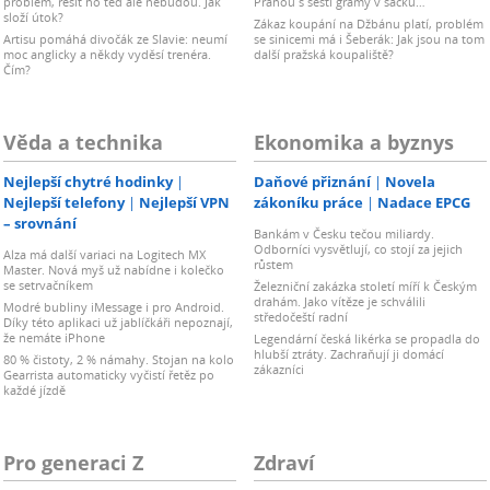
problém, řešit ho teď ale nebudou. Jak
Prahou s šesti gramy v sáčku…
složí útok?
Zákaz koupání na Džbánu platí, problém
Artisu pomáhá divočák ze Slavie: neumí
se sinicemi má i Šeberák: Jak jsou na tom
moc anglicky a někdy vyděsí trenéra.
další pražská koupaliště?
Čím?
Věda a technika
Ekonomika a byznys
Nejlepší chytré hodinky
Daňové přiznání
Novela
Nejlepší telefony
Nejlepší VPN
zákoníku práce
Nadace EPCG
– srovnání
Bankám v Česku tečou miliardy.
Odborníci vysvětlují, co stojí za jejich
Alza má další variaci na Logitech MX
růstem
Master. Nová myš už nabídne i kolečko
se setrvačníkem
Železniční zakázka století míří k Českým
drahám. Jako vítěze je schválili
Modré bubliny iMessage i pro Android.
středočeští radní
Díky této aplikaci už jablíčkáři nepoznají,
že nemáte iPhone
Legendární česká likérka se propadla do
hlubší ztráty. Zachraňují ji domácí
80 % čistoty, 2 % námahy. Stojan na kolo
zákazníci
Gearrista automaticky vyčistí řetěz po
každé jízdě
Pro generaci Z
Zdraví