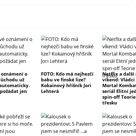
 oznámení o
FOTO: Kdo má nejhezčí
Netflix a další
důchodu už
babu ve finské lize?
víkend: Vládci
automaticky.
Kokainový hříšník Jori
Mortal Kombat
 požádat jen
Lehterä
seriál Elitní j
spin-off Teori
třesku