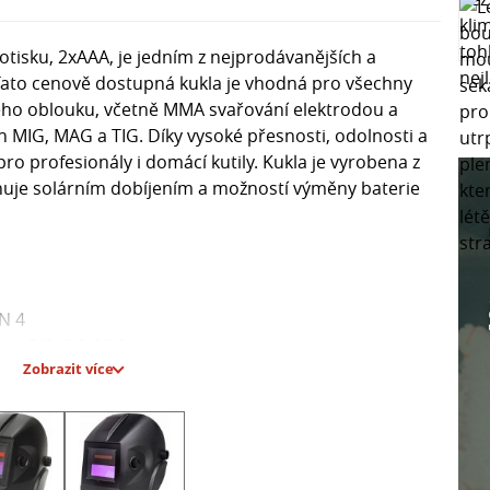
tisku, 2xAAA, je jedním z nejprodávanějších a
 Tato cenově dostupná kukla je vhodná pro všechny
ého oblouku, včetně MMA svařování elektrodou a
MIG, MAG a TIG. Díky vysoké přesnosti, odolnosti a
ro profesionály i domácí kutily. Kukla je vyrobena z
nuje solárním dobíjením a možností výměny baterie
N 4
u: DIN 8,5-12,5
Zobrazit více
87.1-2010
1 - 0,8s
 5/10000s