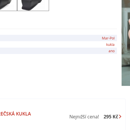
Mar-Pol
kukla
ano
ŘEČSKÁ KUKLA
Nejnižší cena!
295 Kč