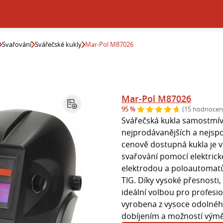
Svařování
Svářečské kukly
Mar-Pol M87026
Mar-Pol M87026
95 %
(15 hodnocen
Svářečská kukla samostmíva
nejprodávanějších a nejspo
cenově dostupná kukla je
svařování pomocí elektric
elektrodou a poloautomat
TIG. Díky vysoké přesnosti
ideální volbou pro profesion
vyrobena z vysoce odolnéh
dobíjením a možností výmě