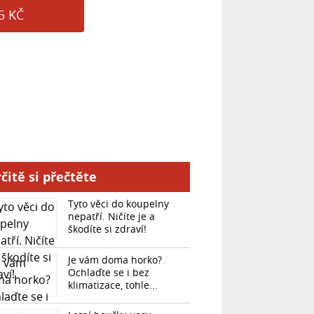
5 KČ
čitě si přečtěte
Tyto věci do koupelny
nepatří. Ničíte je a
škodíte si zdraví!
Je vám doma horko?
Ochlaďte se i bez
klimatizace, tohle...