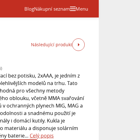
Blog
Nákupní seznam
Menu
Následující produkt
í)
cí bez potisku, 2xAAA, je jedním z
lehlivějších modelů na trhu. Tato
 vhodná pro všechny metody
kého oblouku, včetně MMA svařování
ů v ochranných plynech MIG, MAG a
, odolnosti a snadnému použití je
ály i domácí kutily. Kukla je
o materiálu a disponuje solárním
ny baterie...
Celý popis