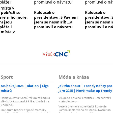
 pobřeží se
Kalousek o
Kalousek o
ere si ho moře.
prezidentovi: S Pavlem
prezidentovi: 
ní jsou
jsem se nesmířil! ...a
jsem se nesmířil
pláže i
promluvil o návratu
promluvil o n
 místa v
VÝBĚR
Sport
Móda a krása
MS hokej 2025
Biatlon
Liga
Jak zhubnout
Trendy nehty pro
mistrů
jaro 2025
Nové make-up trendy
Deniova cesta: Sochůrek do základu a
Všude to bouchá! František Prachař zažil
slávistická stoperská klika. Ukáže i na
v letadle horor
Chorého?
Veselá premiéra nové české komedie:
Ocelářům hrozí v případě marodky
Ramba líbala svého ex Mádla! Noční tah