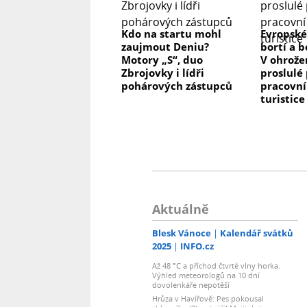
Kdo na startu mohl
Evropské
zaujmout Deniu?
bortí a b
Motory „S“, duo
V ohrože
Zbrojovky i lídři
proslulé 
pohárových zástupců
pracovní
turistice
Aktuálně
Blesk Vánoce
Kalendář svátků
2025
INFO.cz
Až 48 °C a příchod čtvrté vlny horka.
Výhled meteorologů na 10 dní
dovolenkáře nepotěší
Hrůza v Havířově: Pes pokousal