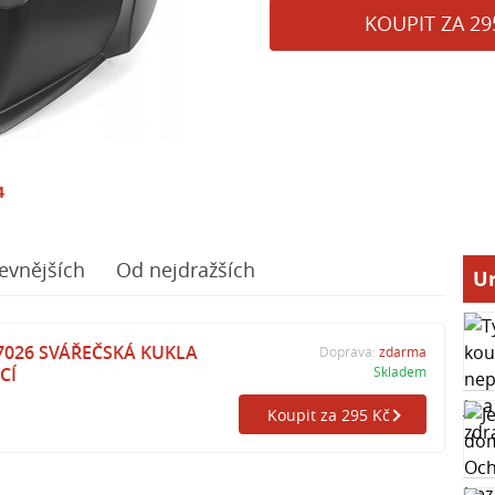
KOUPIT ZA 29
4
evnějších
Od nejdražších
Ur
026 SVÁŘEČSKÁ KUKLA
Doprava:
zdarma
CÍ
Skladem
Koupit za 295 Kč