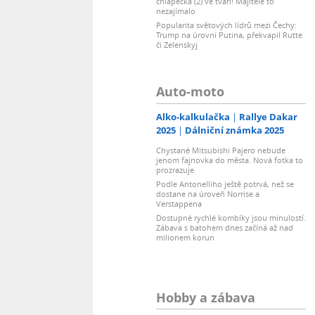
chlapečka (2) ve tváři! Majitele to
nezajímalo
Popularita světových lídrů mezi Čechy:
Trump na úrovni Putina, překvapil Rutte
či Zelenskyj
Auto-moto
Alko-kalkulačka
Rallye Dakar
2025
Dálniční známka 2025
Chystané Mitsubishi Pajero nebude
jenom fajnovka do města. Nová fotka to
prozrazuje
Podle Antonelliho ještě potrvá, než se
dostane na úroveň Norrise a
Verstappena
Dostupné rychlé kombíky jsou minulostí.
Zábava s batohem dnes začíná až nad
milionem korun
Hobby a zábava