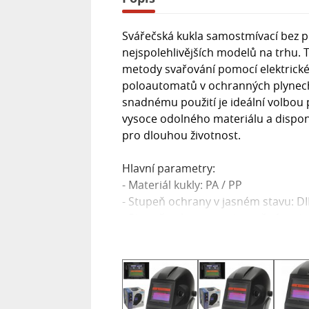
Svářečská kukla samostmívací bez po
nejspolehlivějších modelů na trhu.
metody svařování pomocí elektrick
poloautomatů v ochranných plynech 
snadnému použití je ideální volbou p
vysoce odolného materiálu a dispo
pro dlouhou životnost.
Hlavní parametry:
- Materiál kukly: PA / PP
- Stupeň ochrany v jasném stavu: DI
- Stupeň ochrany v zatemněném stav
- Norma ochrany očí: EN379, ANSI Z
- Norma ochrany tváře: EN175
- Plocha zorného pole: 90 x 34 mm
- Doba odezvy z tmavé na světlou: 0,
- Doba odezvy ze světlé na tmavou: