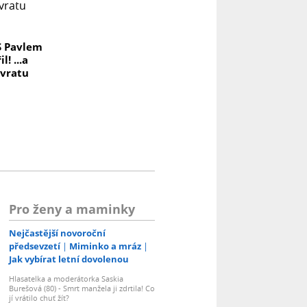
S Pavlem
! ...a
ávratu
Pro ženy a maminky
Nejčastější novoroční
předsevzetí
Miminko a mráz
Jak vybírat letní dovolenou
Hlasatelka a moderátorka Saskia
Burešová (80) - Smrt manžela ji zdrtila! Co
jí vrátilo chuť žít?