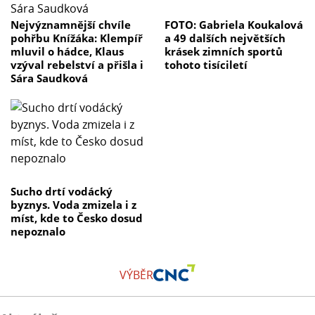
Nejvýznamnější chvíle
FOTO: Gabriela Koukalová
pohřbu Knížáka: Klempíř
a 49 dalších největších
mluvil o hádce, Klaus
krásek zimních sportů
vzýval rebelství a přišla i
tohoto tisíciletí
Sára Saudková
Sucho drtí vodácký
byznys. Voda zmizela i z
míst, kde to Česko dosud
nepoznalo
VÝBĚR