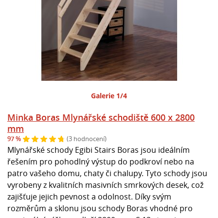
Galerie 1/4
Minka Boras Mlynářské schodiště 600 x 2800
mm
97 %
(3 hodnocení)
Mlynářské schody Egibi Stairs Boras jsou ideálním
řešením pro pohodlný výstup do podkroví nebo na
patro vašeho domu, chaty či chalupy. Tyto schody jsou
vyrobeny z kvalitních masivních smrkových desek, což
zajišťuje jejich pevnost a odolnost. Díky svým
rozměrům a sklonu jsou schody Boras vhodné pro