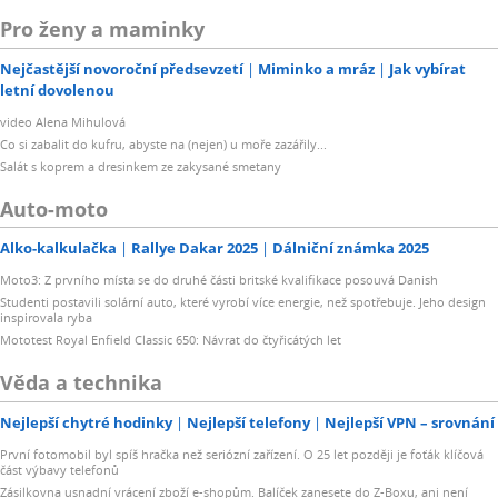
Pro ženy a maminky
Nejčastější novoroční předsevzetí
Miminko a mráz
Jak vybírat
letní dovolenou
video Alena Mihulová
Co si zabalit do kufru, abyste na (nejen) u moře zazářily...
Salát s koprem a dresinkem ze zakysané smetany
Auto-moto
Alko-kalkulačka
Rallye Dakar 2025
Dálniční známka 2025
Moto3: Z prvního místa se do druhé části britské kvalifikace posouvá Danish
Studenti postavili solární auto, které vyrobí více energie, než spotřebuje. Jeho design
inspirovala ryba
Mototest Royal Enfield Classic 650: Návrat do čtyřicátých let
Věda a technika
Nejlepší chytré hodinky
Nejlepší telefony
Nejlepší VPN – srovnání
První fotomobil byl spíš hračka než seriózní zařízení. O 25 let později je foťák klíčová
část výbavy telefonů
Zásilkovna usnadní vrácení zboží e-shopům. Balíček zanesete do Z-Boxu, ani není