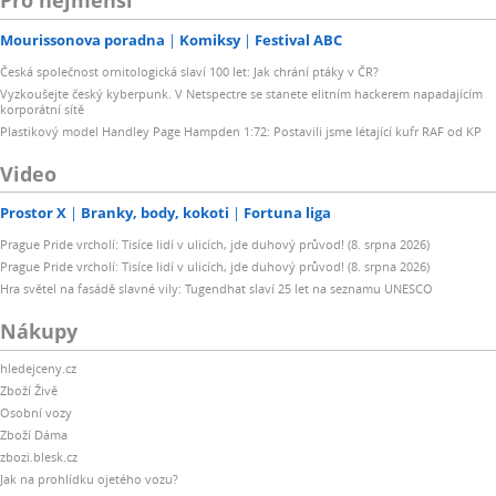
Pro nejmenší
Mourissonova poradna
Komiksy
Festival ABC
Česká společnost ornitologická slaví 100 let: Jak chrání ptáky v ČR?
Vyzkoušejte český kyberpunk. V Netspectre se stanete elitním hackerem napadajícím
korporátní sítě
Plastikový model Handley Page Hampden 1:72: Postavili jsme létající kufr RAF od KP
Video
Prostor X
Branky, body, kokoti
Fortuna liga
Prague Pride vrcholí: Tisíce lidí v ulicích, jde duhový průvod! (8. srpna 2026)
Prague Pride vrcholí: Tisíce lidí v ulicích, jde duhový průvod! (8. srpna 2026)
Hra světel na fasádě slavné vily: Tugendhat slaví 25 let na seznamu UNESCO
Nákupy
hledejceny.cz
Zboží Živě
Osobní vozy
Zboží Dáma
zbozi.blesk.cz
Jak na prohlídku ojetého vozu?