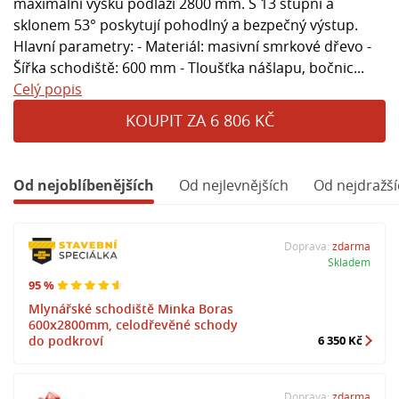
maximální výšku podlaží 2800 mm. S 13 stupni a
sklonem 53° poskytují pohodlný a bezpečný výstup.
Hlavní parametry: - Materiál: masivní smrkové dřevo -
Šířka schodiště: 600 mm - Tloušťka nášlapu, bočnic...
Celý popis
KOUPIT ZA 6 806 KČ
Od nejoblíbenějších
Od nejlevnějších
Od nejdražší
Doprava:
zdarma
Skladem
95 %
Mlynářské schodiště Minka Boras
600x2800mm, celodřevěné schody
do podkroví
6 350 Kč
Doprava:
zdarma