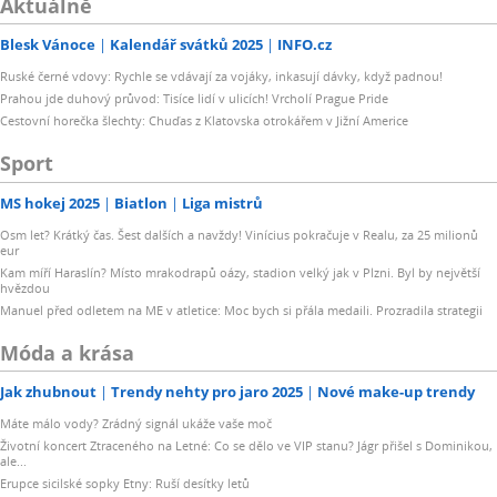
Aktuálně
Blesk Vánoce
Kalendář svátků 2025
INFO.cz
Ruské černé vdovy: Rychle se vdávají za vojáky, inkasují dávky, když padnou!
Prahou jde duhový průvod: Tisíce lidí v ulicích! Vrcholí Prague Pride
Cestovní horečka šlechty: Chuďas z Klatovska otrokářem v Jižní Americe
Sport
MS hokej 2025
Biatlon
Liga mistrů
Osm let? Krátký čas. Šest dalších a navždy! Vinícius pokračuje v Realu, za 25 milionů
eur
Kam míří Haraslín? Místo mrakodrapů oázy, stadion velký jak v Plzni. Byl by největší
hvězdou
Manuel před odletem na ME v atletice: Moc bych si přála medaili. Prozradila strategii
Móda a krása
Jak zhubnout
Trendy nehty pro jaro 2025
Nové make-up trendy
Máte málo vody? Zrádný signál ukáže vaše moč
Životní koncert Ztraceného na Letné: Co se dělo ve VIP stanu? Jágr přišel s Dominikou,
ale...
Erupce sicilské sopky Etny: Ruší desítky letů