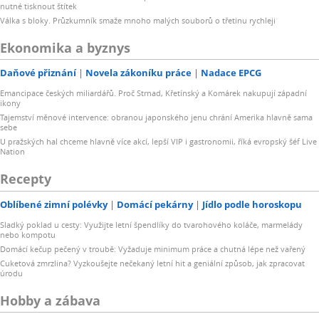
nutné tisknout štítek
Válka s bloky. Průzkumník smaže mnoho malých souborů o třetinu rychleji
Ekonomika a byznys
Daňové přiznání
Novela zákoníku práce
Nadace EPCG
Emancipace českých miliardářů. Proč Strnad, Křetínský a Komárek nakupují západní
ikony
Tajemství měnové intervence: obranou japonského jenu chrání Amerika hlavně sama
sebe
U pražských hal chceme hlavně více akcí, lepší VIP i gastronomii, říká evropský šéf Live
Nation
Recepty
Oblíbené zimní polévky
Domácí pekárny
Jídlo podle horoskopu
Sladký poklad u cesty: Využijte letní špendlíky do tvarohového koláče, marmelády
nebo kompotu
Domácí kečup pečený v troubě: Vyžaduje minimum práce a chutná lépe než vařený
Cuketová zmrzlina? Vyzkoušejte nečekaný letní hit a geniální způsob, jak zpracovat
úrodu
Hobby a zábava