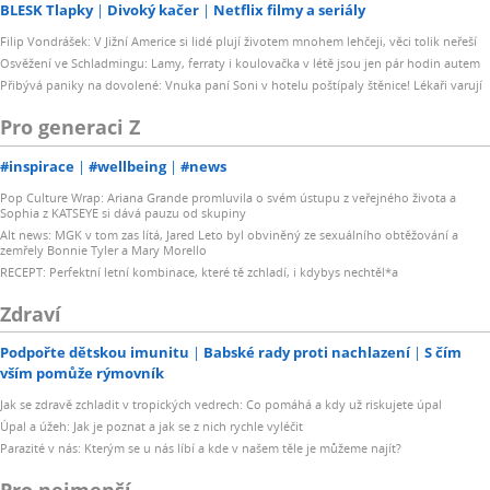
BLESK Tlapky
Divoký kačer
Netflix filmy a seriály
Filip Vondrášek: V Jižní Americe si lidé plují životem mnohem lehčeji, věci tolik neřeší
Osvěžení ve Schladmingu: Lamy, ferraty i koulovačka v létě jsou jen pár hodin autem
Přibývá paniky na dovolené: Vnuka paní Soni v hotelu poštípaly štěnice! Lékaři varují
Pro generaci Z
#inspirace
#wellbeing
#news
Pop Culture Wrap: Ariana Grande promluvila o svém ústupu z veřejného života a
Sophia z KATSEYE si dává pauzu od skupiny
Alt news: MGK v tom zas lítá, Jared Leto byl obviněný ze sexuálního obtěžování a
zemřely Bonnie Tyler a Mary Morello
RECEPT: Perfektní letní kombinace, které tě zchladí, i kdybys nechtěl*a
Zdraví
Podpořte dětskou imunitu
Babské rady proti nachlazení
S čím
vším pomůže rýmovník
Jak se zdravě zchladit v tropických vedrech: Co pomáhá a kdy už riskujete úpal
Úpal a úžeh: Jak je poznat a jak se z nich rychle vyléčit
Parazité v nás: Kterým se u nás líbí a kde v našem těle je můžeme najít?