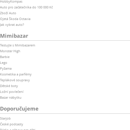
HobbyKompas
Auto pro začátečníka do 100 000 Kč
Zboží Auto
Ojetá Škoda Octavia
Jak vybrat auto?
Mimibazar
Testujte s Mimibazarem
Monster High
Barbie
Lego
Pyžama
Kosmetika a parfémy
Teplákové soupravy
Dětské boty
Ložní povlečení
Bazar nábytku
Doporučujeme
Starjob
České podcasty
Rádio a zábava pro děti