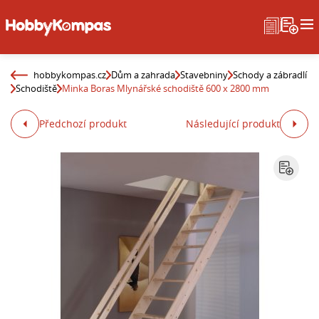
hobbykompas.cz
Dům a zahrada
Stavebniny
Schody a zábradlí
Schodiště
Minka Boras Mlynářské schodiště 600 x 2800 mm
Předchozí produkt
Následující produkt