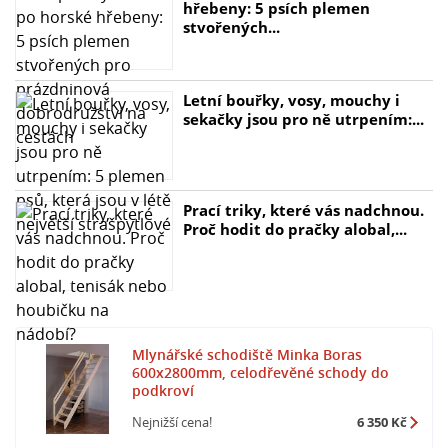
hřebeny: 5 psích plemen
stvořených...
Letní bouřky, vosy, mouchy i
sekačky jsou pro ně utrpením:...
Prací triky, které vás nadchnou.
Proč hodit do pračky alobal,...
Mlynářské schodiště Minka Boras
600x2800mm, celodřevěné schody do
podkroví
Nejnižší cena!
6 350 Kč