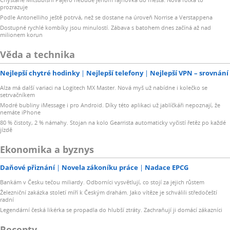
prozrazuje
Podle Antonelliho ještě potrvá, než se dostane na úroveň Norrise a Verstappena
Dostupné rychlé kombíky jsou minulostí. Zábava s batohem dnes začíná až nad
milionem korun
Věda a technika
Nejlepší chytré hodinky
Nejlepší telefony
Nejlepší VPN – srovnání
Alza má další variaci na Logitech MX Master. Nová myš už nabídne i kolečko se
setrvačníkem
Modré bubliny iMessage i pro Android. Díky této aplikaci už jablíčkáři nepoznají, že
nemáte iPhone
80 % čistoty, 2 % námahy. Stojan na kolo Gearrista automaticky vyčistí řetěz po každé
jízdě
Ekonomika a byznys
Daňové přiznání
Novela zákoníku práce
Nadace EPCG
Bankám v Česku tečou miliardy. Odborníci vysvětlují, co stojí za jejich růstem
Železniční zakázka století míří k Českým drahám. Jako vítěze je schválili středočeští
radní
Legendární česká likérka se propadla do hlubší ztráty. Zachraňují ji domácí zákazníci
Recepty