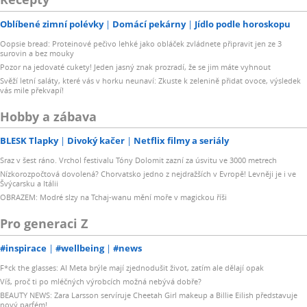
Oblíbené zimní polévky
Domácí pekárny
Jídlo podle horoskopu
Oopsie bread: Proteinové pečivo lehké jako obláček zvládnete připravit jen ze 3
surovin a bez mouky
Pozor na jedovaté cukety! Jeden jasný znak prozradí, že se jim máte vyhnout
Svěží letní saláty, které vás v horku neunaví: Zkuste k zelenině přidat ovoce, výsledek
vás mile překvapí!
Hobby a zábava
BLESK Tlapky
Divoký kačer
Netflix filmy a seriály
Sraz v šest ráno. Vrchol festivalu Tóny Dolomit zazní za úsvitu ve 3000 metrech
Nízkorozpočtová dovolená? Chorvatsko jedno z nejdražších v Evropě! Levněji je i ve
Švýcarsku a Itálii
OBRAZEM: Modré slzy na Tchaj-wanu mění moře v magickou říši
Pro generaci Z
#inspirace
#wellbeing
#news
F*ck the glasses: AI Meta brýle mají zjednodušit život, zatím ale dělají opak
Víš, proč ti po mléčných výrobcích možná nebývá dobře?
BEAUTY NEWS: Zara Larsson servíruje Cheetah Girl makeup a Billie Eilish představuje
nový parfém!