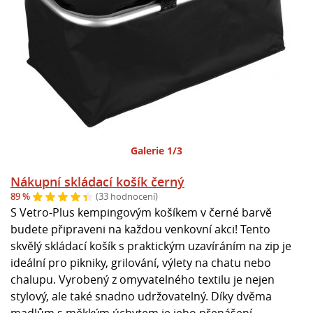
Galerie 1/3
Nákupní skládací košík černý
89 %
(33 hodnocení)
S Vetro-Plus kempingovým košíkem v černé barvě
budete připraveni na každou venkovní akci! Tento
skvělý skládací košík s praktickým uzavíráním na zip je
ideální pro pikniky, grilování, výlety na chatu nebo
chalupu. Vyrobený z omyvatelného textilu je nejen
stylový, ale také snadno udržovatelný. Díky dvěma
madlům s měkkým úchytem je jeho přenášení