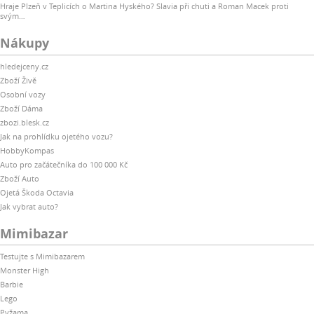
Hraje Plzeň v Teplicích o Martina Hyského? Slavia při chuti a Roman Macek proti
svým…
Nákupy
hledejceny.cz
Zboží Živě
Osobní vozy
Zboží Dáma
zbozi.blesk.cz
Jak na prohlídku ojetého vozu?
HobbyKompas
Auto pro začátečníka do 100 000 Kč
Zboží Auto
Ojetá Škoda Octavia
Jak vybrat auto?
Mimibazar
Testujte s Mimibazarem
Monster High
Barbie
Lego
Pyžama