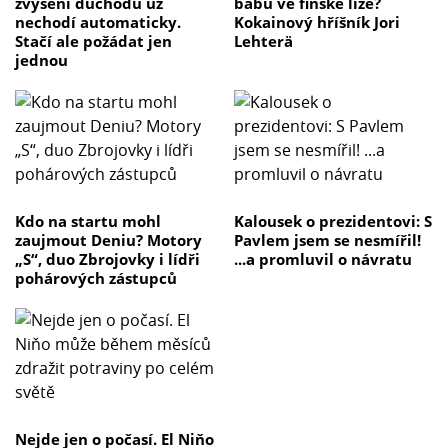
zvýšení důchodu už
babu ve finské lize?
nechodí automaticky.
Kokainový hříšník Jori
Stačí ale požádat jen
Lehterä
jednou
Kdo na startu mohl
Kalousek o prezidentovi: S
zaujmout Deniu? Motory
Pavlem jsem se nesmířil!
„S“, duo Zbrojovky i lídři
...a promluvil o návratu
pohárových zástupců
Nejde jen o počasí. El Niňo