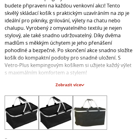
budete připraveni na každou venkovní akci! Tento
skvělý skládací košík s praktickým uzavíráním na zip je
ideální pro pikniky, grilování, výlety na chatu nebo
chalupu. Vyrobený z omyvatelného textilu je nejen
stylový, ale také snadno udržovatelný. Díky dvěma
madlům s měkkým úchytem je jeho přenášení
pohodlné a bezpečné. Po skončení akce snadno složíte
košík do kompaktní podoby pro snadné uložení. S
Vetro-Plus kempingovým košíkem si užijete každý výlet
s maximálním komfortem a stylem!
Zobrazit více
Hlavní parametry:
- Šířka: 28 cm
- Výška: 24 cm
- Délka: 48 cm
- Výrobce/značka: VETRO-PLUS
- Průměr trubek: 13 mm
- Nosnost: 9 kg