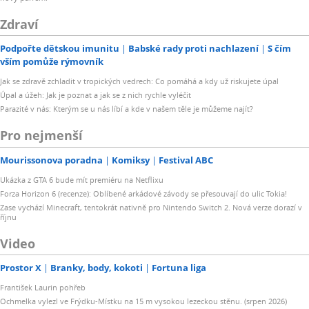
Zdraví
Podpořte dětskou imunitu
Babské rady proti nachlazení
S čím
vším pomůže rýmovník
Jak se zdravě zchladit v tropických vedrech: Co pomáhá a kdy už riskujete úpal
Úpal a úžeh: Jak je poznat a jak se z nich rychle vyléčit
Parazité v nás: Kterým se u nás líbí a kde v našem těle je můžeme najít?
Pro nejmenší
Mourissonova poradna
Komiksy
Festival ABC
Ukázka z GTA 6 bude mít premiéru na Netflixu
Forza Horizon 6 (recenze): Oblíbené arkádové závody se přesouvají do ulic Tokia!
Zase vychází Minecraft, tentokrát nativně pro Nintendo Switch 2. Nová verze dorazí v
říjnu
Video
Prostor X
Branky, body, kokoti
Fortuna liga
František Laurin pohřeb
Ochmelka vylezl ve Frýdku-Místku na 15 m vysokou lezeckou stěnu. (srpen 2026)