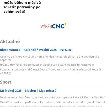
může během měsíců
zdražit potraviny po
celém světě
VÝBĚR
Aktuálně
Blesk Vánoce
Kalendář svátků 2025
INFO.cz
Až 48 °C a příchod čtvrté vlny horka. Výhled meteorologů na 10 dní dovolenkáře
nepotěší
Hrůza v Havířově: Pes pokousal chlapečka (2) ve tváři! Majitele to nezajímalo
Popularita světových lídrů mezi Čechy: Trump na úrovni Putina, překvapil Rutte či
Zelenskyj
Sport
MS hokej 2025
Biatlon
Liga mistrů
Deniova cesta: Sochůrek do základu a slávistická stoperská klika. Ukáže i na Chorého?
Ocelářům hrozí v případě marodky problém, řešit ho teď ale nebudou. Jak složí útok?
Artisu pomáhá divočák ze Slavie: neumí moc anglicky a někdy vyděsí trenéra. Čím?