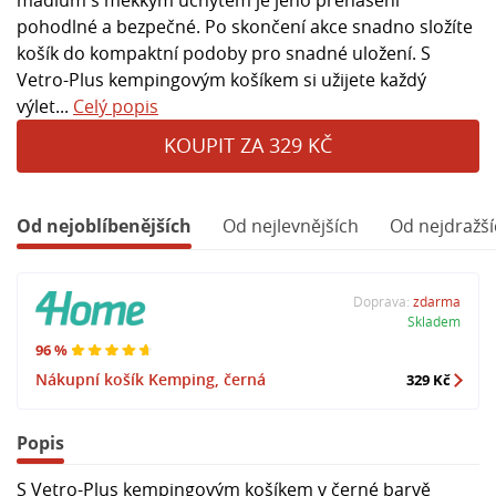
pohodlné a bezpečné. Po skončení akce snadno složíte
košík do kompaktní podoby pro snadné uložení. S
Vetro-Plus kempingovým košíkem si užijete každý
výlet...
Celý popis
KOUPIT ZA 329 KČ
Od nejoblíbenějších
Od nejlevnějších
Od nejdražší
Doprava:
zdarma
Skladem
96 %
Nákupní košík Kemping, černá
329 Kč
Popis
S Vetro-Plus kempingovým košíkem v černé barvě