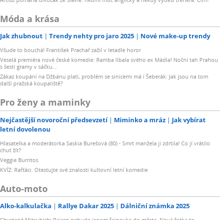
Móda a krása
Jak zhubnout
Trendy nehty pro jaro 2025
Nové make-up trendy
Všude to bouchá! František Prachař zažil v letadle horor
Veselá premiéra nové české komedie: Ramba líbala svého ex Mádla! Noční tah Prahou
s šesti gramy v sáčku…
Zákaz koupání na Džbánu platí, problém se sinicemi má i Šeberák: Jak jsou na tom
další pražská koupaliště?
Pro ženy a maminky
Nejčastější novoroční předsevzetí
Miminko a mráz
Jak vybírat
letní dovolenou
Hlasatelka a moderátorka Saskia Burešová (80) - Smrt manžela ji zdrtila! Co jí vrátilo
chuť žít?
Veggie Burritos
KVÍZ: Rafťáci. Otestujte své znalosti kultovní letní komedie
Auto-moto
Alko-kalkulačka
Rallye Dakar 2025
Dálniční známka 2025
Chystané Mitsubishi Pajero nebude jenom fajnovka do města. Nová fotka to