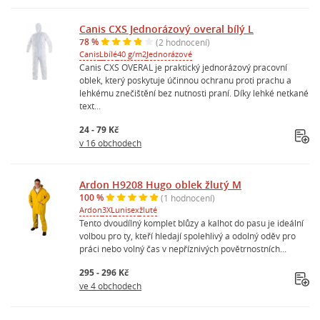
Canis CXS Jednorázový overal bílý L
78 %
(2 hodnocení)
Canis
L
bílé
40 g/m2
Jednorázové
Canis CXS OVERAL je praktický jednorázový pracovní
oblek, který poskytuje účinnou ochranu proti prachu a
lehkému znečištění bez nutnosti praní. Díky lehké netkané
text...
24 - 79 Kč
v 16 obchodech
Ardon H9208 Hugo oblek žlutý M
100 %
(1 hodnocení)
Ardon
3XL
unisex
žluté
Tento dvoudílný komplet blůzy a kalhot do pasu je ideální
volbou pro ty, kteří hledají spolehlivý a odolný oděv pro
práci nebo volný čas v nepříznivých povětrnostních...
295 - 296 Kč
ve 4 obchodech