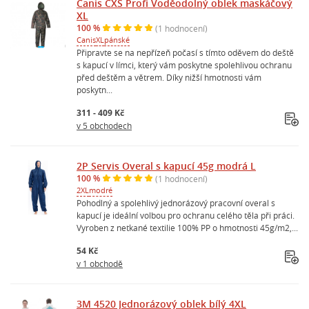
Canis CXS Profi Voděodolný oblek maskáčový
XL
100 %
(1 hodnocení)
Canis
XL
pánské
Připravte se na nepřízeň počasí s tímto oděvem do deště
s kapucí v límci, který vám poskytne spolehlivou ochranu
před deštěm a větrem. Díky nižší hmotnosti vám
poskytn...
311 - 409 Kč
v 5 obchodech
2P Servis Overal s kapucí 45g modrá L
100 %
(1 hodnocení)
2XL
modré
Pohodlný a spolehlivý jednorázový pracovní overal s
kapucí je ideální volbou pro ochranu celého těla při práci.
Vyroben z netkané textilie 100% PP o hmotnosti 45g/m2,...
54 Kč
v 1 obchodě
3M 4520 Jednorázový oblek bílý 4XL