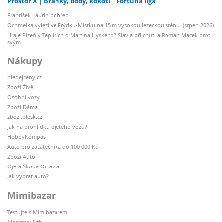
Prostor X
Branky, body, kokoti
Fortuna liga
František Laurin pohřeb
Ochmelka vylezl ve Frýdku-Místku na 15 m vysokou lezeckou stěnu. (srpen 2026)
Hraje Plzeň v Teplicích o Martina Hyského? Slavia při chuti a Roman Macek proti
svým…
Nákupy
hledejceny.cz
Zboží Živě
Osobní vozy
Zboží Dáma
zbozi.blesk.cz
Jak na prohlídku ojetého vozu?
HobbyKompas
Auto pro začátečníka do 100 000 Kč
Zboží Auto
Ojetá Škoda Octavia
Jak vybrat auto?
Mimibazar
Testujte s Mimibazarem
Monster High