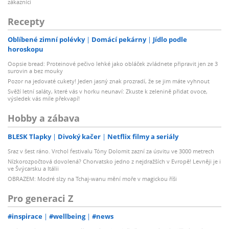
zákazníci
Recepty
Oblíbené zimní polévky
Domácí pekárny
Jídlo podle
horoskopu
Oopsie bread: Proteinové pečivo lehké jako obláček zvládnete připravit jen ze 3
surovin a bez mouky
Pozor na jedovaté cukety! Jeden jasný znak prozradí, že se jim máte vyhnout
Svěží letní saláty, které vás v horku neunaví: Zkuste k zelenině přidat ovoce,
výsledek vás mile překvapí!
Hobby a zábava
BLESK Tlapky
Divoký kačer
Netflix filmy a seriály
Sraz v šest ráno. Vrchol festivalu Tóny Dolomit zazní za úsvitu ve 3000 metrech
Nízkorozpočtová dovolená? Chorvatsko jedno z nejdražších v Evropě! Levněji je i
ve Švýcarsku a Itálii
OBRAZEM: Modré slzy na Tchaj-wanu mění moře v magickou říši
Pro generaci Z
#inspirace
#wellbeing
#news