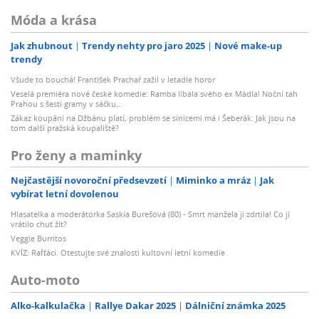
Móda a krása
Jak zhubnout
Trendy nehty pro jaro 2025
Nové make-up
trendy
Všude to bouchá! František Prachař zažil v letadle horor
Veselá premiéra nové české komedie: Ramba líbala svého ex Mádla! Noční tah
Prahou s šesti gramy v sáčku…
Zákaz koupání na Džbánu platí, problém se sinicemi má i Šeberák: Jak jsou na
tom další pražská koupaliště?
Pro ženy a maminky
Nejčastější novoroční předsevzetí
Miminko a mráz
Jak
vybírat letní dovolenou
Hlasatelka a moderátorka Saskia Burešová (80) - Smrt manžela ji zdrtila! Co jí
vrátilo chuť žít?
Veggie Burritos
KVÍZ: Rafťáci. Otestujte své znalosti kultovní letní komedie
Auto-moto
Alko-kalkulačka
Rallye Dakar 2025
Dálniční známka 2025