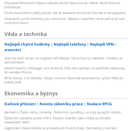
Chystané Mitsubishi Pajero nebude jenom fajnovka do města. Nová fotka to
prozrazuje
Podle Antonelliho ještě potrvá, než se dostane na úroveň Norrise a Verstappena
Dostupné rychlé kombíky jsou minulostí. Zábava s batohem dnes začíná až nad
milionem korun
Věda a technika
Nejlepší chytré hodinky
Nejlepší telefony
Nejlepší VPN –
srovnání
Alza má další variaci na Logitech MX Master. Nová myš už nabídne i kolečko se
setrvačníkem
Modré bubliny iMessage i pro Android. Díky této aplikaci už jablíčkáři nepoznají,
že nemáte iPhone
80 % čistoty, 2 % námahy. Stojan na kolo Gearrista automaticky vyčistí řetěz po
každé jízdě
Ekonomika a byznys
Daňové přiznání
Novela zákoníku práce
Nadace EPCG
Bankám v Česku tečou miliardy. Odborníci vysvětlují, co stojí za jejich růstem
Železniční zakázka století míří k Českým drahám. Jako vítěze je schválili
středočeští radní
Legendární česká likérka se propadla do hlubší ztráty. Zachraňují ji domácí