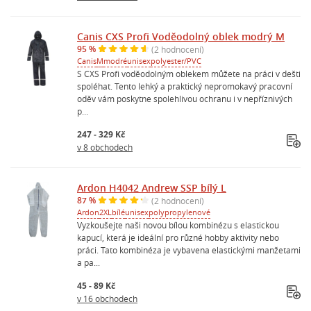
Canis CXS Profi Voděodolný oblek modrý M
95 %
(2 hodnocení)
Canis
M
modré
unisex
polyester/PVC
S CXS Profi voděodolným oblekem můžete na práci v dešti
spoléhat. Tento lehký a praktický nepromokavý pracovní
oděv vám poskytne spolehlivou ochranu i v nepříznivých
p...
247 - 329 Kč
v 8 obchodech
Ardon H4042 Andrew SSP bílý L
87 %
(2 hodnocení)
Ardon
2XL
bílé
unisex
polypropylenové
Vyzkoušejte naši novou bílou kombinézu s elastickou
kapucí, která je ideální pro různé hobby aktivity nebo
práci. Tato kombinéza je vybavena elastickými manžetami
a pa...
45 - 89 Kč
v 16 obchodech