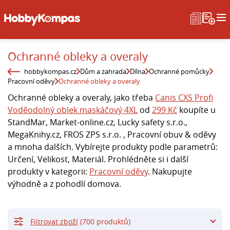
Ochranné obleky a overaly
hobbykompas.cz
Dům a zahrada
Dílna
Ochranné pomůcky
Pracovní oděvy
Ochranné obleky a overaly
Ochranné obleky a overaly, jako třeba
Canis CXS Profi
Voděodolný oblek maskáčový 4XL
od
299 Kč
koupíte u
StandMar, Market-online.cz, Lucky safety s.r.o.,
MegaKnihy.cz, FROS ZPS s.r.o. , Pracovní obuv & oděvy
a mnoha dalších. Vybírejte produkty podle parametrů:
Určení, Velikost, Materiál. Prohlédněte si i další
produkty v kategorii:
Pracovní oděvy
. Nakupujte
výhodně a z pohodlí domova.
Filtrovat zboží
(700 produktů)