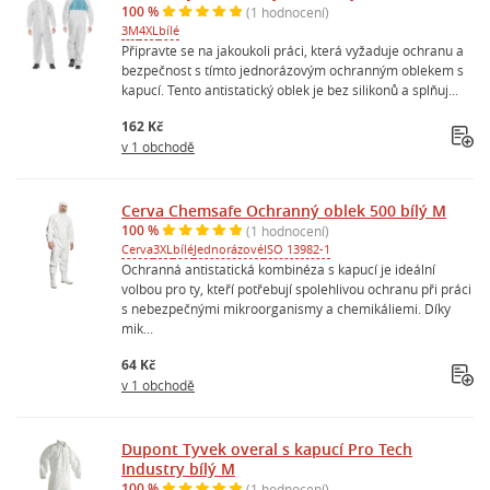
100 %
(1 hodnocení)
3M
4XL
bílé
Připravte se na jakoukoli práci, která vyžaduje ochranu a
bezpečnost s tímto jednorázovým ochranným oblekem s
kapucí. Tento antistatický oblek je bez silikonů a splňuj...
162 Kč
v 1 obchodě
Cerva Chemsafe Ochranný oblek 500 bílý M
100 %
(1 hodnocení)
Cerva
3XL
bílé
Jednorázové
ISO 13982-1
Ochranná antistatická kombinéza s kapucí je ideální
volbou pro ty, kteří potřebují spolehlivou ochranu při práci
s nebezpečnými mikroorganismy a chemikáliemi. Díky
mik...
64 Kč
v 1 obchodě
Dupont Tyvek overal s kapucí Pro Tech
Industry bílý M
100 %
(1 hodnocení)