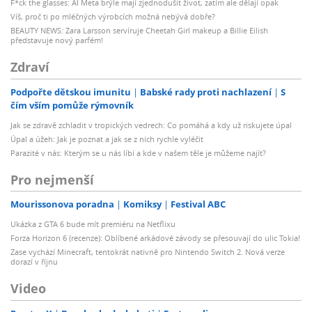
F*ck the glasses: AI Meta brýle mají zjednodušit život, zatím ale dělají opak
Víš, proč ti po mléčných výrobcích možná nebývá dobře?
BEAUTY NEWS: Zara Larsson servíruje Cheetah Girl makeup a Billie Eilish
představuje nový parfém!
Zdraví
Podpořte dětskou imunitu
Babské rady proti nachlazení
S
čím vším pomůže rýmovník
Jak se zdravě zchladit v tropických vedrech: Co pomáhá a kdy už riskujete úpal
Úpal a úžeh: Jak je poznat a jak se z nich rychle vyléčit
Parazité v nás: Kterým se u nás líbí a kde v našem těle je můžeme najít?
Pro nejmenší
Mourissonova poradna
Komiksy
Festival ABC
Ukázka z GTA 6 bude mít premiéru na Netflixu
Forza Horizon 6 (recenze): Oblíbené arkádové závody se přesouvají do ulic Tokia!
Zase vychází Minecraft, tentokrát nativně pro Nintendo Switch 2. Nová verze
dorazí v říjnu
Video