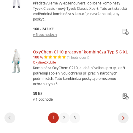
Představujeme vylepšenou verzi oblíbené kombinézy
Tyvek Classic - nový Tyvek Classic Xpert. Tato antistatická
voděodolná kombinéza s kapucí je navržena tak, aby
poskyt...
160 - 243 Kč
v 6 obchodech
OxyChem C110 pracovní kombinéza Typ 5 6 XL
100 %
(1 hodnocení)
Oxyline
2XL
bílé
Kombinéza OxyChem C210 je ideální volbou pro ty, kteří
potřebují spolehlivou ochranu při práci v náročných
podmínkách. Tato kombinéza poskytuje omezenou
ochranu typu 5...
35 Kč
v 1 obchodě
1
2
3
...