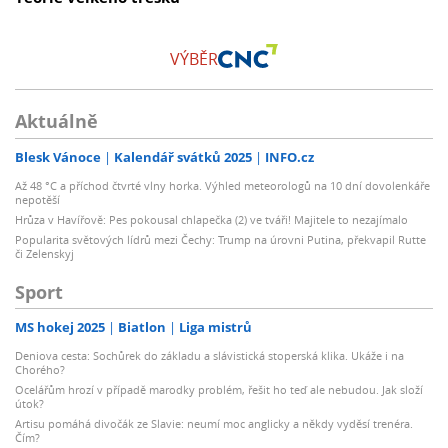
VÝBĚR
Aktuálně
Blesk Vánoce
Kalendář svátků 2025
INFO.cz
Až 48 °C a příchod čtvrté vlny horka. Výhled meteorologů na 10 dní dovolenkáře
nepotěší
Hrůza v Havířově: Pes pokousal chlapečka (2) ve tváři! Majitele to nezajímalo
Popularita světových lídrů mezi Čechy: Trump na úrovni Putina, překvapil Rutte
či Zelenskyj
Sport
MS hokej 2025
Biatlon
Liga mistrů
Deniova cesta: Sochůrek do základu a slávistická stoperská klika. Ukáže i na
Chorého?
Ocelářům hrozí v případě marodky problém, řešit ho teď ale nebudou. Jak složí
útok?
Artisu pomáhá divočák ze Slavie: neumí moc anglicky a někdy vyděsí trenéra.
Čím?