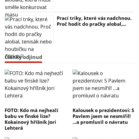
Prací triky, které vás nadchnou.
Proč hodit do pračky alobal,...
Články odjinud
FOTO: Kdo má nejhezčí
Kalousek o prezidentovi: S
babu ve finské lize?
Pavlem jsem se nesmířil!
Kokainový hříšník Jori
...a promluvil o návratu
Lehterä