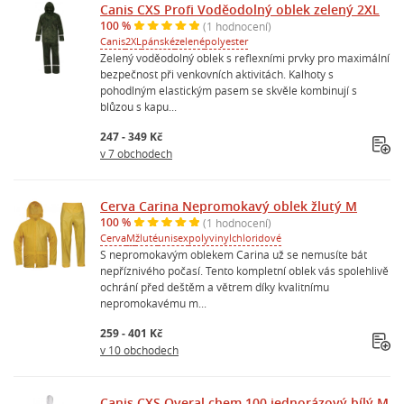
Canis CXS Profi Voděodolný oblek zelený 2XL
100 %
(1 hodnocení)
Canis
2XL
pánské
zelené
polyester
Zelený voděodolný oblek s reflexními prvky pro maximální
bezpečnost při venkovních aktivitách. Kalhoty s
pohodlným elastickým pasem se skvěle kombinují s
blůzou s kapu...
247 - 349 Kč
v 7 obchodech
Cerva Carina Nepromokavý oblek žlutý M
100 %
(1 hodnocení)
Cerva
M
žluté
unisex
polyvinylchloridové
S nepromokavým oblekem Carina už se nemusíte bát
nepříznivého počasí. Tento kompletní oblek vás spolehlivě
ochrání před deštěm a větrem díky kvalitnímu
nepromokavému m...
259 - 401 Kč
v 10 obchodech
Canis CXS Overal chem 100 jednorázový bílý M