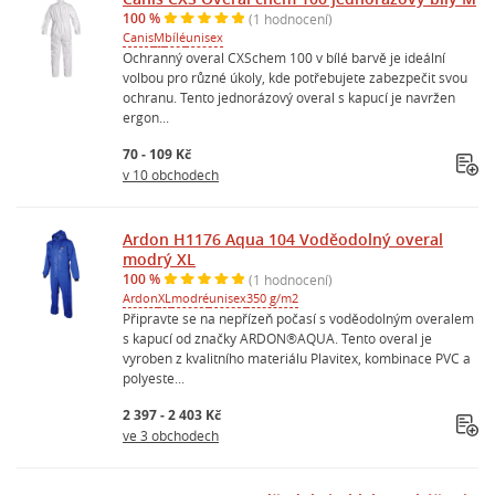
100 %
(1 hodnocení)
Canis
M
bílé
unisex
Ochranný overal CXSchem 100 v bílé barvě je ideální
volbou pro různé úkoly, kde potřebujete zabezpečit svou
ochranu. Tento jednorázový overal s kapucí je navržen
ergon...
70 - 109 Kč
v 10 obchodech
Ardon H1176 Aqua 104 Voděodolný overal
modrý XL
100 %
(1 hodnocení)
Ardon
XL
modré
unisex
350 g/m2
Připravte se na nepřízeň počasí s voděodolným overalem
s kapucí od značky ARDON®AQUA. Tento overal je
vyroben z kvalitního materiálu Plavitex, kombinace PVC a
polyeste...
2 397 - 2 403 Kč
ve 3 obchodech