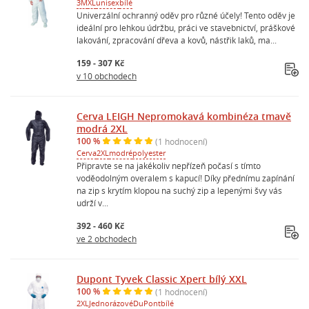
3M
XL
unisex
bílé
Univerzální ochranný oděv pro různé účely! Tento oděv je
ideální pro lehkou údržbu, práci ve stavebnictví, práškové
lakování, zpracování dřeva a kovů, nástřik laků, ma...
159 - 307 Kč
v 10 obchodech
Cerva LEIGH Nepromokavá kombinéza tmavě
modrá 2XL
100 %
(1 hodnocení)
Cerva
2XL
modré
polyester
Připravte se na jakékoliv nepřízeň počasí s tímto
voděodolným overalem s kapucí! Díky přednímu zapínání
na zip s krytím klopou na suchý zip a lepenými švy vás
udrží v...
392 - 460 Kč
ve 2 obchodech
Dupont Tyvek Classic Xpert bílý XXL
100 %
(1 hodnocení)
2XL
Jednorázové
DuPont
bílé