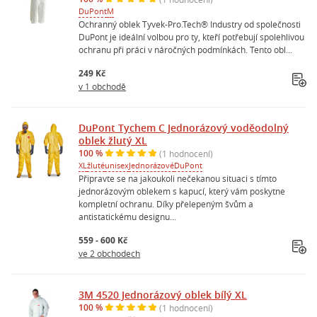
DuPont
M
Ochranný oblek Tyvek-Pro.Tech® Industry od společnosti
DuPont je ideální volbou pro ty, kteří potřebují spolehlivou
ochranu při práci v náročných podmínkách. Tento obl...
249 Kč
v 1 obchodě
DuPont Tychem C Jednorázový voděodolný
oblek žlutý XL
100 %
(1 hodnocení)
XL
žluté
unisex
Jednorázové
DuPont
Připravte se na jakoukoli nečekanou situaci s tímto
jednorázovým oblekem s kapucí, který vám poskytne
kompletní ochranu. Díky přelepeným švům a
antistatickému designu...
559 - 600 Kč
ve 2 obchodech
3M 4520 Jednorázový oblek bílý XL
100 %
(1 hodnocení)