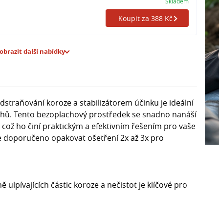
Skladem
Koupit za 388 Kč
obrazit další nabídky
dstraňování koroze a stabilizátorem účinku je ideální
chů. Tento bezoplachový prostředek se snadno nanáší
ož ho činí praktickým a efektivním řešením pro vaše
 je doporučeno opakovat ošetření 2x až 3x pro
 ulpívajících částic koroze a nečistot je klíčové pro