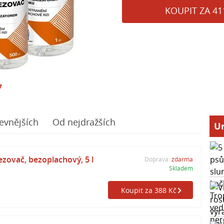
KOUPIT ZA 41
7
evnějších
Od nejdražších
Ur
ovač, bezoplachový, 5 l
Doprava:
zdarma
Skladem
Koupit za 388 Kč