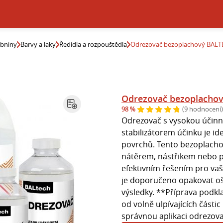
ebniny
Barvy a laky
Ředidla a rozpouštědla
Odrezovač bezoplachový BALT
Odrezovač bezoplachov
98 %
(9 hodnocení)
Odrezovač s vysokou účinno
stabilizátorem účinku je i
povrchů. Tento bezoplacho
nátěrem, nástřikem nebo p
efektivním řešením pro vaše
je doporučeno opakovat oše
výsledky. **Příprava podkl
od volně ulpívajících částic
správnou aplikaci odrezova