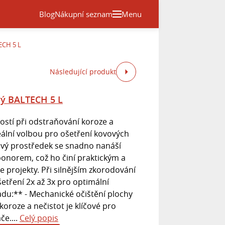
Blog
Nákupní seznam
Menu
ECH 5 L
Následující produkt
ý BALTECH 5 L
stí při odstraňování koroze a
deální volbou pro ošetření kovových
vý prostředek se snadno nanáší
onorem, což ho činí praktickým a
 projekty. Při silnějším zkorodování
tření 2x až 3x pro optimální
adu:** - Mechanické očištění plochy
 koroze a nečistot je klíčové pro
če....
Celý popis