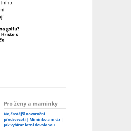
na golfu?
 Hřiště s
če
Pro ženy a maminky
Nejčastější novoroční
předsevzetí
Miminko a mráz
Jak vybírat letní dovolenou