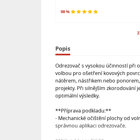
98 %
Z
Popis
Odrezovač s vysokou účinností při o
volbou pro ošetření kovových povr
nátěrem, nástřikem nebo ponorem, c
projekty. Při silnějším zkorodování
optimální výsledky.
**Příprava podkladu:**
- Mechanické očištění plochy od volně
správnou aplikaci odrezovače.