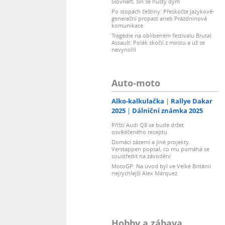
Slovnaft, šíří se hustý dým
Po stopách češtiny: Přeskočte jazykově-
generační propast aneb Prázdninová
komunikace
Tragédie na oblíbeném festivalu Brutal
Assault: Polák skočil z mostu a už se
nevynořil
Auto-moto
Alko-kalkulačka
Rallye Dakar
2025
Dálniční známka 2025
Příští Audi Q8 se bude držet
osvědčeného receptu
Domácí zázemí a jiné projekty.
Verstappen popsal, co mu pomáhá se
soustředit na závodění
MotoGP: Na úvod byl ve Velké Británii
nejrychlejší Alex Márquez
Hobby a zábava