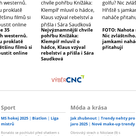
me 35
Nejvýznamnější chvíle
FOTO: Nahota 
ch westernů.
pohřbu Knížáka:
Nic zvláštního.
ou proklatě
Klempíř mluvil o
jamkami nahá
ětšinu filmů si
hádce, Klaus vzýval
přitahují
ustit online
rebelství a přišla i Sára
Saudková
VÝBĚR
Sport
Móda a krása
MS hokej 2025
Biatlon
Liga
Jak zhubnout
Trendy nehty pro
mistrů
jaro 2025
Nové make-up trendy
Ronaldo se pochlubil před sňatkem s
Obrovský strach o Nikolase (9) s