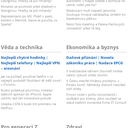
Georginou: Hračky za půl miliardy!
autismem: Chlapec odešel z domova na
Letné, viděli jste ho?
Ronaldo se pochlubil před sňatkem s
Georginou: Hračky za půl miliardy!
Maskovaní muži napadli Jaromíra
Soukupa: Krvavá nakládačka, zmlátili ho
Reprezentanti po MS: Plzeň v pasti,
basebalovou pálkou
extrém u Memiče. Slavia se poučila, co
Sparta?
Retro foto Kateřiny a Petera Pechových:
„Smraďoši“ před 16 lety
Věda a technika
Ekonomika a byznys
Nejlepší chytré hodinky
Daňové přiznání
Novela
Nejlepší telefony
Nejlepší VPN
zákoníku práce
Nadace EPCG
– srovnání
V bratislavské rafinerii Slovnaft hořela
nádrž, výbuch otřásl okolím
Jak na počítači používat Netflix v co
nejlepší podobě? Rozlišení 4K běží nově i
V Česku otevřel třicátou prodejnu, v
v Chromu
Polsku končí. Německý diskont nezvládl
obří ztráty
Rusko požaduje povinnou instalaci
státních aplikací do iPhonů. Apple
Finvox roste v počtu konzultantů i
odmítl, teď čelí miliardové pokutě
službách pro klienty. Jeho součástí se
stává tradiční moravská firma ST Consult
Ukázka z GTA 6 bude mít premiéru na
Netflixu
Pro generaci Z
Zdraví