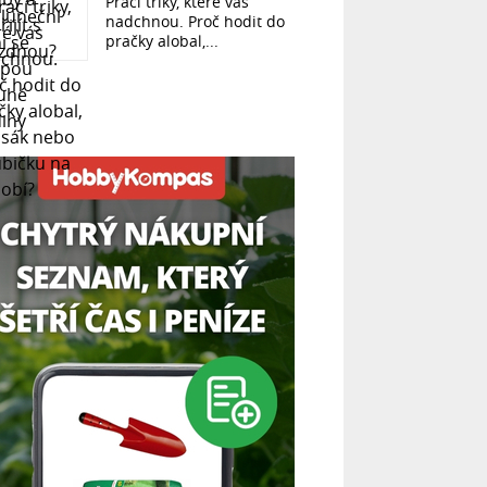
Prací triky, které vás
nadchnou. Proč hodit do
pračky alobal,...