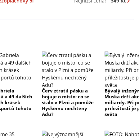
zoplachový 5l
Nejnižší cena!
349 Kč
: Několik minut opatrně vyplachujte vodou. Vyjměte
pokud je lze vyjmout snadno. Pokračujte ve
í očí: Vyhledejte lékařskou pomoc/ošetření.
strukcí na výrobku.
středek
norem
lizace účinku
briela
Červ ztratil pásku a
Bývalý inženýr
Varování, H315, H319, P102, P280, P302+P352,
á a 49 dalších
bojuje o místo: co se
Muska drží akc
ch krásek
stalo v Plzni a pomůže
miliardy. Při p
sportů tohoto
Hyskému nechtěný
příležitosti je
Adu?
světa