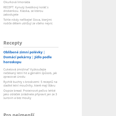
Okurková limonáda
RECEPT: Kynutý švestkový koláč s
drobenkou. Klasika, se kterou
zabodujete
Tohle nikdy neříkejte! Slova, kterými
rodiče dětem ubližují ze všeho nejvíc
Recepty
Oblíbené zimní polévky
Domácí pekárny
Jídlo podle
horoskopu
Cuketová zmrzlina? Vyzkoušejte
nečekaný letní hit a geniální způsob, jak
zpracovat úrodu
Rychlé buchty s broskvemi: 5 receptů na
sladké letní moučníky, které mají šťávu
Oopsie bread: Proteinové pečivo lehké
jako obláček zvládnete připravit jen ze 3
surovin a bez mouky
Pro nejmenší