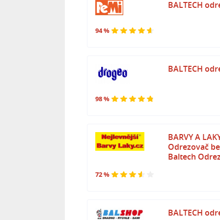
BALTECH odrez
94 %
BALTECH odrez
98 %
BARVY A LAKY 
Odrezovač be
Baltech Odre
72 %
BALTECH odrez