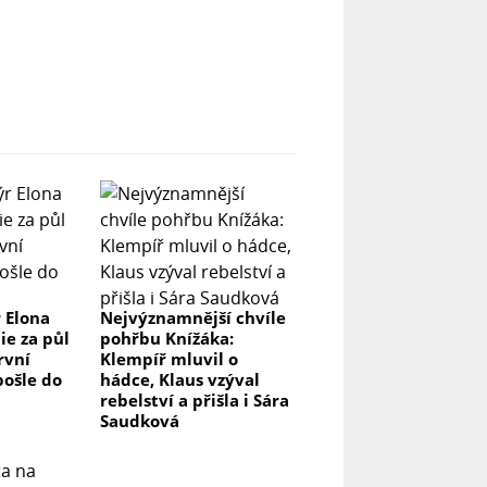
 Elona
Nejvýznamnější chvíle
ie za půl
pohřbu Knížáka:
rvní
Klempíř mluvil o
 pošle do
hádce, Klaus vzýval
rebelství a přišla i Sára
Saudková