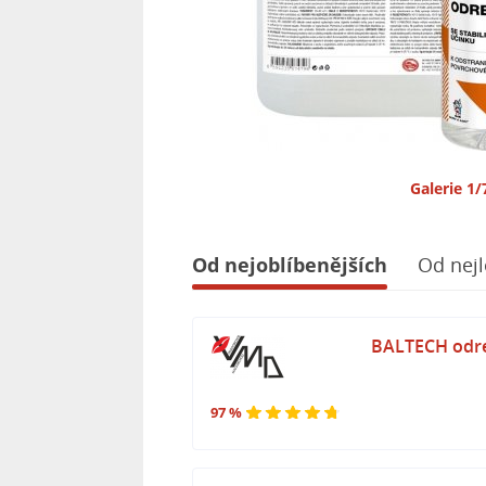
Galerie 1/
Od nejoblíbenějších
Od nejl
BALTECH odrez
97 %