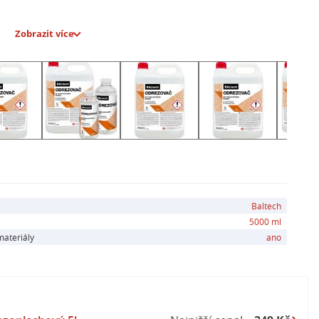
te roztok odrezovače.
Zobrazit více
bo ponorem.
ošetření 2 až 3x.
5 minut.
hnout minimálně 24 hodin před další úpravou.
stačí k ošetření 10-40 m² kovového povrchu
Baltech
5000 ml
materiály
ano
 očí.
í.
e/ochranný oděv/ochranné brýle/obličejový štít.
jte velkým množstvím vody a mýdla.