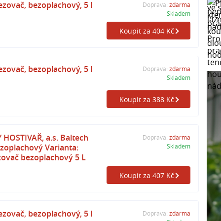
ovač, bezoplachový, 5 l
Doprava:
zdarma
Skladem
Koupit za 404 Kč
ovač, bezoplachový, 5 l
Doprava:
zdarma
Skladem
Koupit za 388 Kč
HOSTIVAŘ, a.s. Baltech
Doprava:
zdarma
zoplachový Varianta:
Skladem
zovač bezoplachový 5 L
Koupit za 407 Kč
ovač, bezoplachový, 5 l
Doprava:
zdarma