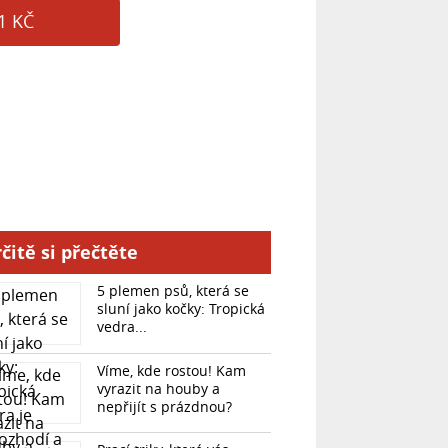
1 KČ
čitě si přečtěte
5 plemen psů, která se
sluní jako kočky: Tropická
vedra...
Víme, kde rostou! Kam
vyrazit na houby a
nepřijít s prázdnou?