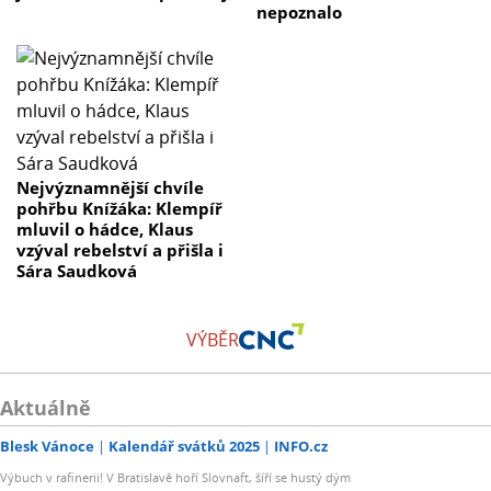
nepoznalo
Nejvýznamnější chvíle
pohřbu Knížáka: Klempíř
mluvil o hádce, Klaus
vzýval rebelství a přišla i
Sára Saudková
VÝBĚR
Aktuálně
Blesk Vánoce
Kalendář svátků 2025
INFO.cz
Výbuch v rafinerii! V Bratislavě hoří Slovnaft, šíří se hustý dým