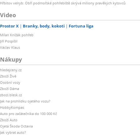
Hřbitov velryb: Obří podmořské pohřebiště skrývá miliony pravěkých kytovců
Video
Prostor X
Branky, body, kokoti
Fortuna liga
Milan Knížák pohřeb
Jiří Pospíšil
Václav Klaus
Nákupy
hledejceny.cz
Zboží Živě
Osobní vozy
Zboží Dáma
zbozi.blesk.cz
Jak na prohlídku ojetého vozu?
HobbyKompas
Auto pro začátečníka do 100 000 Kč
Zboží Auto
Ojetá Škoda Octavia
Jak vybrat auto?