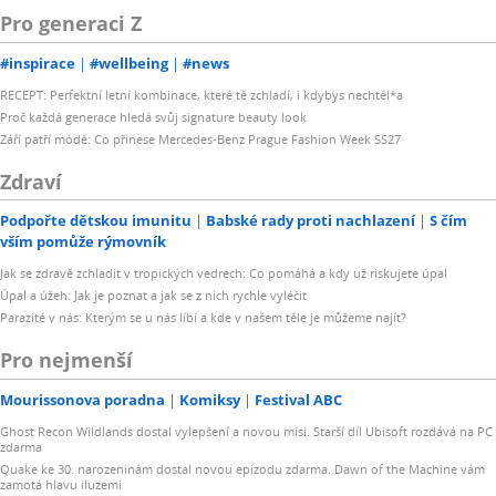
Pro generaci Z
#inspirace
#wellbeing
#news
RECEPT: Perfektní letní kombinace, které tě zchladí, i kdybys nechtěl*a
Proč každá generace hledá svůj signature beauty look
Září patří módě: Co přinese Mercedes-Benz Prague Fashion Week SS27
Zdraví
Podpořte dětskou imunitu
Babské rady proti nachlazení
S čím
vším pomůže rýmovník
Jak se zdravě zchladit v tropických vedrech: Co pomáhá a kdy už riskujete úpal
Úpal a úžeh: Jak je poznat a jak se z nich rychle vyléčit
Parazité v nás: Kterým se u nás líbí a kde v našem těle je můžeme najít?
Pro nejmenší
Mourissonova poradna
Komiksy
Festival ABC
Ghost Recon Wildlands dostal vylepšení a novou misi. Starší díl Ubisoft rozdává na PC
zdarma
Quake ke 30. narozeninám dostal novou epizodu zdarma. Dawn of the Machine vám
zamotá hlavu iluzemi