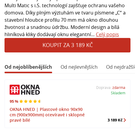
Multi Matic s i.S. technologií zajišťuje ochranu vašeho
domova. Díky plným výztuhám ve tvaru písmene „C“ a
stavební hloubce profilu 70 mm má okno dlouhou
životnost a snadnou údržbu. Moderní design a bílá
hliníková kliky dodávají oknu elegantní...
Celý popis
KOUPIT ZA 3 189 KČ
Od nejoblíbenějších
Od nejlevnějších
Od nejdražší
Doprava:
zdarma
Skladem
95 %
OKNA HNED | Plastové okno 90x90
cm (900x900mm) otevíravé i sklopné
pravé bílé
3 189 Kč