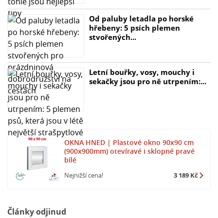
Od paluby letadla po horské
hřebeny: 5 psích plemen
stvořených...
Letní bouřky, vosy, mouchy i
sekačky jsou pro ně utrpením:...
OKNA HNED | Plastové okno 90x90 cm
(900x900mm) otevíravé i sklopné pravé
bílé
Nejnižší cena!
3 189 Kč
Články odjinud