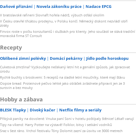
Daňové přiznání
Novela zákoníku práce
Nadace EPCG
V bratislavské rafinerii Slovnaft hořela nádrž, výbuch otřásl okolím
V Česku otevřel třicátou prodejnu, v Polsku končí. Německý diskont nezvládl obří
ztráty
Finvox roste v počtu konzultantů i službách pro klienty. Jeho součástí se stává tradiční
moravská firma ST Consult
Recepty
Oblíbené zimní polévky
Domácí pekárny
Jídlo podle horoskopu
Cuketová zmrzlina? Vyzkoušejte nečekaný letní hit a geniální způsob, jak zpracovat
úrodu
Rychlé buchty s broskvemi: 5 receptů na sladké letní moučníky, které mají šťávu
Oopsie bread: Proteinové pečivo lehké jako obláček zvládnete připravit jen ze 3
surovin a bez mouky
Hobby a zábava
BLESK Tlapky
Divoký kačer
Netflix filmy a seriály
Přibývá paniky na dovolené: Vnuka paní Soni v hotelu poštípaly štěnice! Lékaři varují
Tipy na víkend: Harry Potter na výstavě! Folklor, bitvy i setkání vodníků
Sraz v šest ráno. Vrchol festivalu Tóny Dolomit zazní za úsvitu ve 3000 metrech