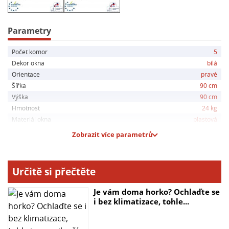
TGI
- Bezpečnostní kování Maco Multi Matic s i.S.
technologií
Parametry
- Plné výztuhy ve tvaru písmene „C“, stavební hloubka
Počet komor
5
profilu 70 mm
Dekor okna
bílá
- Bílá hliníková kliky v ceně
Orientace
pravé
- 30 denní záruka vrácení zboží
Šířka
90 cm
Výška
90 cm
Hmotnost
24 kg
Materiál okna
plastová
Zobrazit více parametrů
Určitě si přečtěte
Je vám doma horko? Ochlaďte se
i bez klimatizace, tohle...