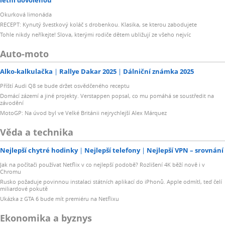
Okurková limonáda
RECEPT: Kynutý švestkový koláč s drobenkou. Klasika, se kterou zabodujete
Tohle nikdy neříkejte! Slova, kterými rodiče dětem ubližují ze všeho nejvíc
Auto-moto
Alko-kalkulačka
Rallye Dakar 2025
Dálniční známka 2025
Příští Audi Q8 se bude držet osvědčeného receptu
Domácí zázemí a jiné projekty. Verstappen popsal, co mu pomáhá se soustředit na
závodění
MotoGP: Na úvod byl ve Velké Británii nejrychlejší Alex Márquez
Věda a technika
Nejlepší chytré hodinky
Nejlepší telefony
Nejlepší VPN – srovnání
Jak na počítači používat Netflix v co nejlepší podobě? Rozlišení 4K běží nově i v
Chromu
Rusko požaduje povinnou instalaci státních aplikací do iPhonů. Apple odmítl, teď čelí
miliardové pokutě
Ukázka z GTA 6 bude mít premiéru na Netflixu
Ekonomika a byznys