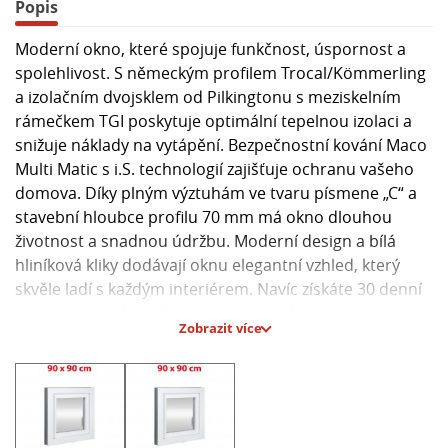
Popis
Moderní okno, které spojuje funkčnost, úspornost a
spolehlivost. S německým profilem Trocal/Kömmerling
a izolačním dvojsklem od Pilkingtonu s meziskelním
rámečkem TGI poskytuje optimální tepelnou izolaci a
snižuje náklady na vytápění. Bezpečnostní kování Maco
Multi Matic s i.S. technologií zajišťuje ochranu vašeho
domova. Díky plným výztuhám ve tvaru písmene „C“ a
stavební hloubce profilu 70 mm má okno dlouhou
životnost a snadnou údržbu. Moderní design a bílá
hliníková kliky dodávají oknu elegantní vzhled, který
skvěle ladí s každým interiérem. Navíc získáte 30 denní
záruku vrácení zboží, abyste byli s nákupem naprosto
Zobrazit více
spokojeni.
Hlavní parametry:
- Německý profil Trocal/Kömmerling
- Izolační dvojsklo Pilkington s meziskelním rámečkem