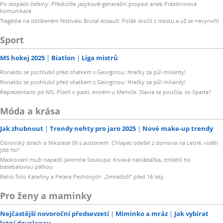
Po stopách češtiny: Přeskočte jazykově-generační propast aneb Prázdninová
komunikace
Tragédie na oblíbeném festivalu Brutal Assault: Polák skočil z mostu a už se nevynořil
Sport
MS hokej 2025
Biatlon
Liga mistrů
Ronaldo se pochlubil před sňatkem s Georginou: Hračky za půl miliardy!
Ronaldo se pochlubil před sňatkem s Georginou: Hračky za půl miliardy!
Reprezentanti po MS: Plzeň v pasti, extrém u Memiče. Slavia se poučila, co Sparta?
Móda a krása
Jak zhubnout
Trendy nehty pro jaro 2025
Nové make-up trendy
Obrovský strach o Nikolase (9) s autismem: Chlapec odešel z domova na Letné, viděli
jste ho?
Maskovaní muži napadli Jaromíra Soukupa: Krvavá nakládačka, zmlátili ho
basebalovou pálkou
Retro foto Kateřiny a Petera Pechových: „Smraďoši“ před 16 lety
Pro ženy a maminky
Nejčastější novoroční předsevzetí
Miminko a mráz
Jak vybírat
letní dovolenou