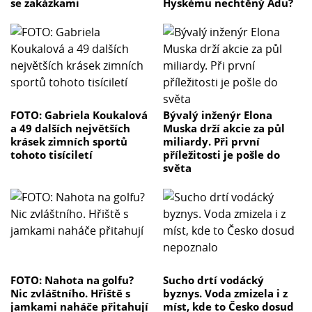
se zakázkami
Hyskému nechtěný Adu?
FOTO: Gabriela Koukalová
Bývalý inženýr Elona
a 49 dalších největších
Muska drží akcie za půl
krásek zimních sportů
miliardy. Při první
tohoto tisíciletí
příležitosti je pošle do
světa
FOTO: Nahota na golfu?
Sucho drtí vodácký
Nic zvláštního. Hřiště s
byznys. Voda zmizela i z
jamkami naháče přitahují
míst, kde to Česko dosud