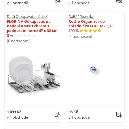
v 1 obchodě
v 1 obchodě
Další Odkapávače nádobí
Další Příborníky
FLORINA Odkapávač na
Rotho Organizér do
nádobí AMPIO chrom s
chladničky LOFT M - 3,1 l
podnosem nerez 47 x 32 cm
100 %
0 %
(1 hodnocení)
(0 hodnocení)
1 099 Kč
98 Kč
v 1 obchodě
v 1 obchodě