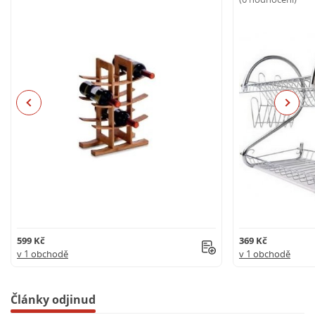
Previous
Next
599 Kč
369 Kč
v 1 obchodě
v 1 obchodě
Články odjinud