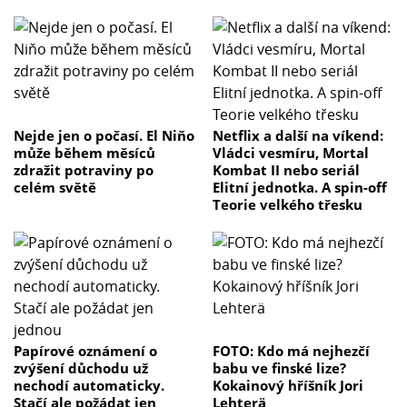
Nejde jen o počasí. El Niňo
Netflix a další na víkend:
může během měsíců
Vládci vesmíru, Mortal
zdražit potraviny po
Kombat II nebo seriál
celém světě
Elitní jednotka. A spin-off
Teorie velkého třesku
Papírové oznámení o
FOTO: Kdo má nejhezčí
zvýšení důchodu už
babu ve finské lize?
nechodí automaticky.
Kokainový hříšník Jori
Stačí ale požádat jen
Lehterä