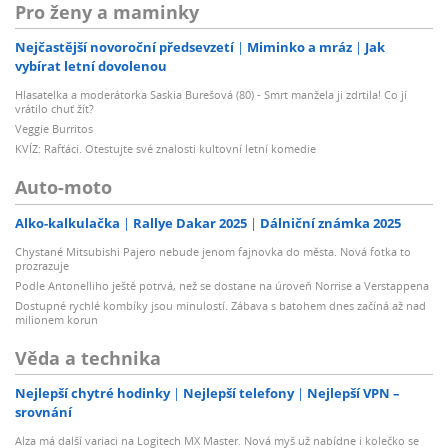
Pro ženy a maminky
Nejčastější novoroční předsevzetí
Miminko a mráz
Jak
vybírat letní dovolenou
Hlasatelka a moderátorka Saskia Burešová (80) - Smrt manžela ji zdrtila! Co jí
vrátilo chuť žít?
Veggie Burritos
KVÍZ: Rafťáci. Otestujte své znalosti kultovní letní komedie
Auto-moto
Alko-kalkulačka
Rallye Dakar 2025
Dálniční známka 2025
Chystané Mitsubishi Pajero nebude jenom fajnovka do města. Nová fotka to
prozrazuje
Podle Antonelliho ještě potrvá, než se dostane na úroveň Norrise a Verstappena
Dostupné rychlé kombíky jsou minulostí. Zábava s batohem dnes začíná až nad
milionem korun
Věda a technika
Nejlepší chytré hodinky
Nejlepší telefony
Nejlepší VPN –
srovnání
Alza má další variaci na Logitech MX Master. Nová myš už nabídne i kolečko se