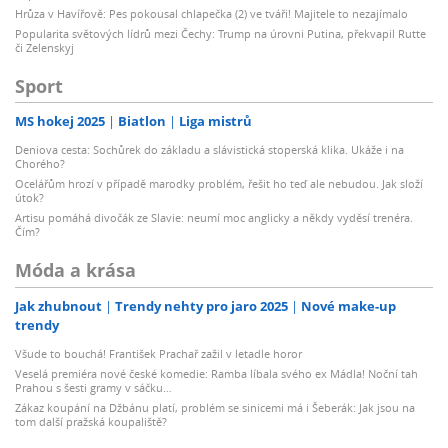
Hrůza v Havířově: Pes pokousal chlapečka (2) ve tváři! Majitele to nezajímalo
Popularita světových lídrů mezi Čechy: Trump na úrovni Putina, překvapil Rutte
či Zelenskyj
Sport
MS hokej 2025
Biatlon
Liga mistrů
Deniova cesta: Sochůrek do základu a slávistická stoperská klika. Ukáže i na
Chorého?
Ocelářům hrozí v případě marodky problém, řešit ho teď ale nebudou. Jak složí
útok?
Artisu pomáhá divočák ze Slavie: neumí moc anglicky a někdy vyděsí trenéra.
Čím?
Móda a krása
Jak zhubnout
Trendy nehty pro jaro 2025
Nové make-up
trendy
Všude to bouchá! František Prachař zažil v letadle horor
Veselá premiéra nové české komedie: Ramba líbala svého ex Mádla! Noční tah
Prahou s šesti gramy v sáčku…
Zákaz koupání na Džbánu platí, problém se sinicemi má i Šeberák: Jak jsou na
tom další pražská koupaliště?