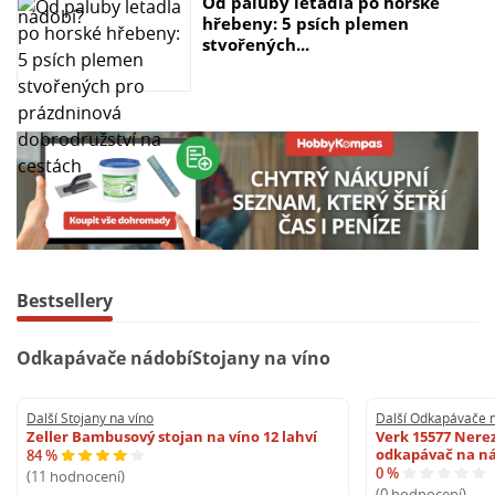
Od paluby letadla po horské
hřebeny: 5 psích plemen
stvořených...
Bestsellery
Odkapávače nádobí
Stojany na víno
Další Stojany na víno
Další Odkapávače 
Zeller Bambusový stojan na víno 12 lahví
Verk 15577 Nere
odkapávač na n
84 %
0 %
(11 hodnocení)
(0 hodnocení)