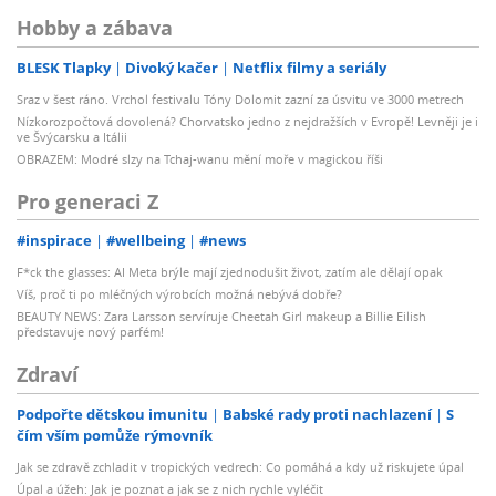
Hobby a zábava
BLESK Tlapky
Divoký kačer
Netflix filmy a seriály
Sraz v šest ráno. Vrchol festivalu Tóny Dolomit zazní za úsvitu ve 3000 metrech
Nízkorozpočtová dovolená? Chorvatsko jedno z nejdražších v Evropě! Levněji je i
ve Švýcarsku a Itálii
OBRAZEM: Modré slzy na Tchaj-wanu mění moře v magickou říši
Pro generaci Z
#inspirace
#wellbeing
#news
F*ck the glasses: AI Meta brýle mají zjednodušit život, zatím ale dělají opak
Víš, proč ti po mléčných výrobcích možná nebývá dobře?
BEAUTY NEWS: Zara Larsson servíruje Cheetah Girl makeup a Billie Eilish
představuje nový parfém!
Zdraví
Podpořte dětskou imunitu
Babské rady proti nachlazení
S
čím vším pomůže rýmovník
Jak se zdravě zchladit v tropických vedrech: Co pomáhá a kdy už riskujete úpal
Úpal a úžeh: Jak je poznat a jak se z nich rychle vyléčit