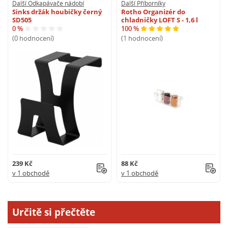
Další Odkapávače nádobí
Další Příborníky
Sinks držák houbičky černý
Rotho Organizér do
SD505
chladničky LOFT S - 1,6 l
0 %
100 %
(0 hodnocení)
(1 hodnocení)
239 Kč
88 Kč
v 1 obchodě
v 1 obchodě
Určitě si přečtěte