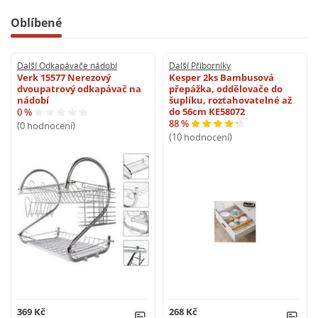
Oblíbené
Další Odkapávače nádobí
Další Příborníky
Verk 15577 Nerezový
Kesper 2ks Bambusová
dvoupatrový odkapávač na
přepážka, oddělovače do
nádobí
šuplíku, roztahovatelné až
do 56cm KE58072
0 %
88 %
(0 hodnocení)
(10 hodnocení)
369 Kč
268 Kč