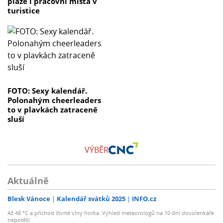
pláže i pracovní místa v
turistice
FOTO: Sexy kalendář.
Polonahým cheerleaders
to v plavkách zatraceně
sluší
VÝBĚR
Aktuálně
Blesk Vánoce
Kalendář svátků 2025
INFO.cz
Až 48 °C a příchod čtvrté vlny horka. Výhled meteorologů na 10 dní dovolenkáře
nepotěší