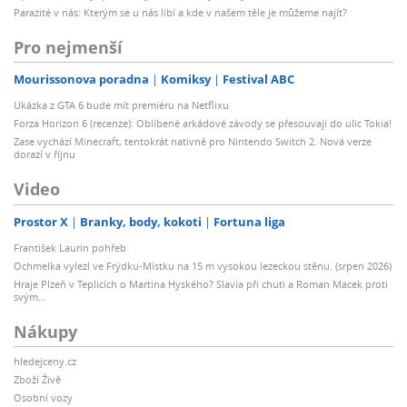
Parazité v nás: Kterým se u nás líbí a kde v našem těle je můžeme najít?
Pro nejmenší
Mourissonova poradna
Komiksy
Festival ABC
Ukázka z GTA 6 bude mít premiéru na Netflixu
Forza Horizon 6 (recenze): Oblíbené arkádové závody se přesouvají do ulic Tokia!
Zase vychází Minecraft, tentokrát nativně pro Nintendo Switch 2. Nová verze
dorazí v říjnu
Video
Prostor X
Branky, body, kokoti
Fortuna liga
František Laurin pohřeb
Ochmelka vylezl ve Frýdku-Místku na 15 m vysokou lezeckou stěnu. (srpen 2026)
Hraje Plzeň v Teplicích o Martina Hyského? Slavia při chuti a Roman Macek proti
svým…
Nákupy
hledejceny.cz
Zboží Živě
Osobní vozy