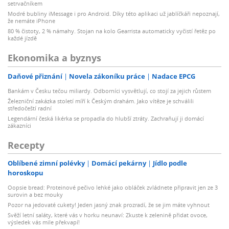
setrvačníkem
Modré bubliny iMessage i pro Android. Díky této aplikaci už jablíčkáři nepoznají,
že nemáte iPhone
80 % čistoty, 2 % námahy. Stojan na kolo Gearrista automaticky vyčistí řetěz po
každé jízdě
Ekonomika a byznys
Daňové přiznání
Novela zákoníku práce
Nadace EPCG
Bankám v Česku tečou miliardy. Odborníci vysvětlují, co stojí za jejich růstem
Železniční zakázka století míří k Českým drahám. Jako vítěze je schválili
středočeští radní
Legendární česká likérka se propadla do hlubší ztráty. Zachraňují ji domácí
zákazníci
Recepty
Oblíbené zimní polévky
Domácí pekárny
Jídlo podle
horoskopu
Oopsie bread: Proteinové pečivo lehké jako obláček zvládnete připravit jen ze 3
surovin a bez mouky
Pozor na jedovaté cukety! Jeden jasný znak prozradí, že se jim máte vyhnout
Svěží letní saláty, které vás v horku neunaví: Zkuste k zelenině přidat ovoce,
výsledek vás mile překvapí!