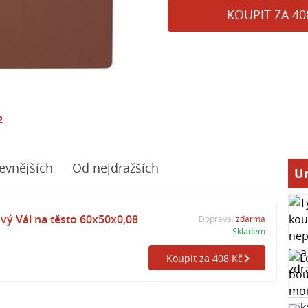
KOUPIT ZA 40
2
evnějších
Od nejdražších
Ur
ový Vál na těsto 60x50x0,08
Doprava:
zdarma
Skladem
Koupit za 408 Kč