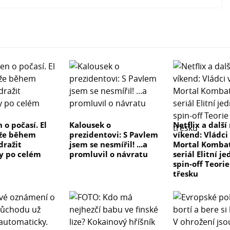
 o počasí. El
Kalousek o
Netflix a další
že během
prezidentovi: S Pavlem
víkend: Vládci
dražit
jsem se nesmířil! ...a
Mortal Kombat
y po celém
promluvil o návratu
seriál Elitní j
spin-off Teori
třesku