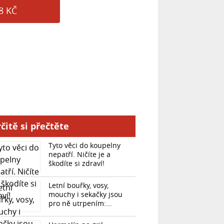
8 KČ
čitě si přečtěte
Tyto věci do koupelny
nepatří. Ničíte je a
škodíte si zdraví!
Letní bouřky, vosy,
mouchy i sekačky jsou
pro ně utrpením:...