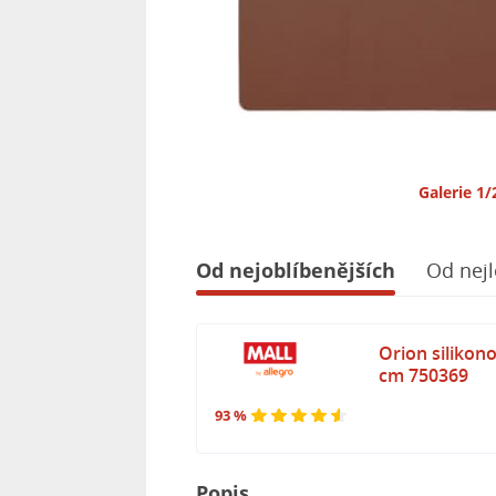
Galerie 1/
Od nejoblíbenějších
Od nejl
Orion silikon
cm 750369
93 %
Popis