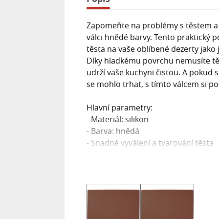
Zapomeňte na problémy s těstem a už
válci hnědé barvy. Tento praktický
těsta na vaše oblíbené dezerty jako 
Díky hladkému povrchu nemusíte těs
udrží vaše kuchyni čistou. A pokud s
se mohlo trhat, s tímto válcem si p
Hlavní parametry:
- Materiál: silikon
- Barva: hnědá
- Snadné vyválení a tvarování těsta
- Ideální pro pečení jablečných závi
- Hladký povrch minimalizuje potř
- Odolný a snadno se čistí