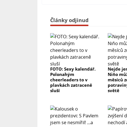
Články odjinud
FOTO: Sexy kalendář.
Nejde jen
Polonahým
Niňo mů
cheerleaders to v
měsíců z
plavkách zatraceně
potravin
sluší
světě