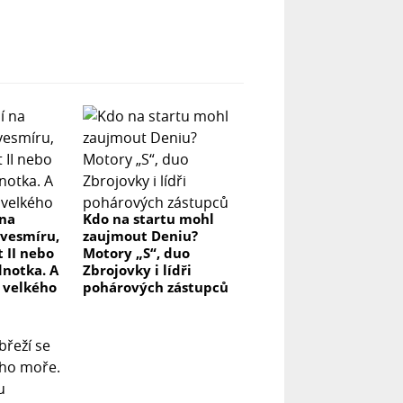
 na
Kdo na startu mohl
 vesmíru,
zaujmout Deniu?
 II nebo
Motory „S“, duo
ednotka. A
Zbrojovky i lídři
e velkého
pohárových zástupců