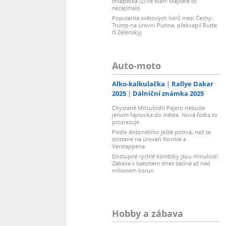
chlapečka (2) ve tváři! Majitele to
nezajímalo
Popularita světových lídrů mezi Čechy:
Trump na úrovni Putina, překvapil Rutte
či Zelenskyj
Auto-moto
Alko-kalkulačka
Rallye Dakar
2025
Dálniční známka 2025
Chystané Mitsubishi Pajero nebude
jenom fajnovka do města. Nová fotka to
prozrazuje
Podle Antonelliho ještě potrvá, než se
dostane na úroveň Norrise a
Verstappena
Dostupné rychlé kombíky jsou minulostí.
Zábava s batohem dnes začíná až nad
milionem korun
Hobby a zábava