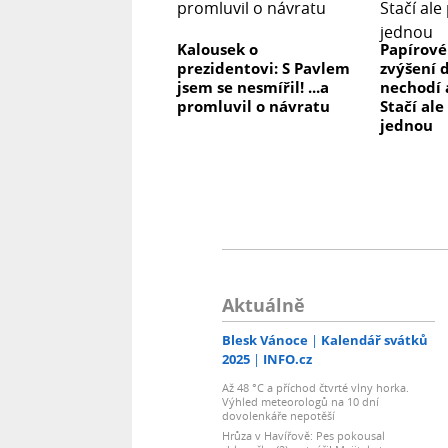
Kalousek o
Papírové
prezidentovi: S Pavlem
zvýšení 
jsem se nesmířil! ...a
nechodí 
promluvil o návratu
Stačí ale
jednou
Aktuálně
Blesk Vánoce
Kalendář svátků
2025
INFO.cz
Až 48 °C a příchod čtvrté vlny horka.
Výhled meteorologů na 10 dní
dovolenkáře nepotěší
Hrůza v Havířově: Pes pokousal