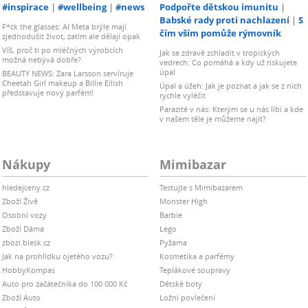
#inspirace
#wellbeing
#news
Podpořte dětskou imunitu
Babské rady proti nachlazení
S
F*ck the glasses: AI Meta brýle mají
čím vším pomůže rýmovník
zjednodušit život, zatím ale dělají opak
Víš, proč ti po mléčných výrobcích
Jak se zdravě zchladit v tropických
možná nebývá dobře?
vedrech: Co pomáhá a kdy už riskujete
úpal
BEAUTY NEWS: Zara Larsson servíruje
Cheetah Girl makeup a Billie Eilish
Úpal a úžeh: Jak je poznat a jak se z nich
představuje nový parfém!
rychle vyléčit
Parazité v nás: Kterým se u nás líbí a kde
v našem těle je můžeme najít?
Nákupy
Mimibazar
hledejceny.cz
Testujte s Mimibazarem
Zboží Živě
Monster High
Osobní vozy
Barbie
Zboží Dáma
Lego
zbozi.blesk.cz
Pyžama
Jak na prohlídku ojetého vozu?
Kosmetika a parfémy
HobbyKompas
Teplákové soupravy
Auto pro začátečníka do 100 000 Kč
Dětské boty
Zboží Auto
Ložní povlečení