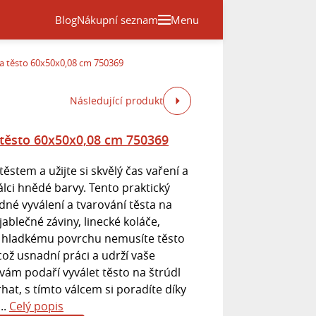
Blog
Nákupní seznam
Menu
na těsto 60x50x0,08 cm 750369
Následující produkt
 těsto 60x50x0,08 cm 750369
stem a užijte si skvělý čas vaření a
lci hnědé barvy. Tento praktický
é vyválení a tvarování těsta na
jablečné záviny, linecké koláče,
y hladkému povrchu nemusíte těsto
ož usnadní práci a udrží vaše
vám podaří vyválet těsto na štrúdl
rhat, s tímto válcem si poradíte díky
..
Celý popis