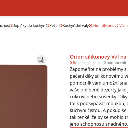
cnost
Doplňky do kuchyně
Pečení
Kuchyňské vály
Orion silikonový Vál 
Orion silikonový Vál na
0 %
(0 hodnocení)
Zapomeňte na problémy s tě
pečení díky silikonovému vá
pomocník vám umožní snadn
vaše oblíbené dezerty jako 
cukroví nebo sušenky. Dík
tolik podsypávat moukou, c
kuchyni čistou. A pokud se 
tak tenké, že by se mohlo t
jeho schopnosti snadného.