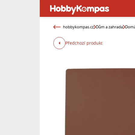
hobbykompas.cz
Dům a zahrada
Domá
Předchozí produkt