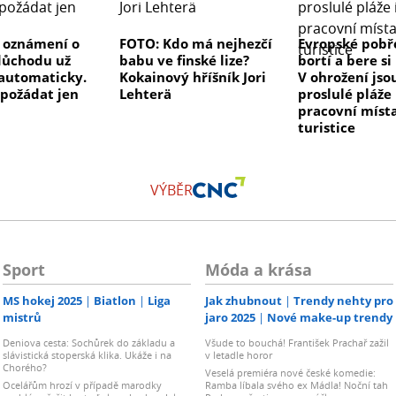
 oznámení o
FOTO: Kdo má nejhezčí
Evropské pobře
důchodu už
babu ve finské lize?
bortí a bere s
automaticky.
Kokainový hříšník Jori
V ohrožení jso
 požádat jen
Lehterä
proslulé pláže 
pracovní míst
turistice
VÝBĚR
Sport
Móda a krása
MS hokej 2025
Biatlon
Liga
Jak zhubnout
Trendy nehty pro
mistrů
jaro 2025
Nové make-up trendy
Deniova cesta: Sochůrek do základu a
Všude to bouchá! František Prachař zažil
slávistická stoperská klika. Ukáže i na
v letadle horor
Chorého?
Veselá premiéra nové české komedie:
Ocelářům hrozí v případě marodky
Ramba líbala svého ex Mádla! Noční tah