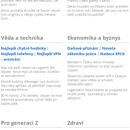
problém, řešit ho teď ale nebudou. Jak
Prahou s šesti gramy v sáčku…
složí útok?
Zákaz koupání na Džbánu platí, problém
Artisu pomáhá divočák ze Slavie: neumí
se sinicemi má i Šeberák: Jak jsou na tom
moc anglicky a někdy vyděsí trenéra.
další pražská koupaliště?
Čím?
Věda a technika
Ekonomika a byznys
Nejlepší chytré hodinky
Daňové přiznání
Novela
Nejlepší telefony
Nejlepší VPN
zákoníku práce
Nadace EPCG
– srovnání
Bankám v Česku tečou miliardy.
Odborníci vysvětlují, co stojí za jejich
Alza má další variaci na Logitech MX
růstem
Master. Nová myš už nabídne i kolečko
se setrvačníkem
Železniční zakázka století míří k Českým
drahám. Jako vítěze je schválili
Modré bubliny iMessage i pro Android.
středočeští radní
Díky této aplikaci už jablíčkáři nepoznají,
že nemáte iPhone
Legendární česká likérka se propadla do
hlubší ztráty. Zachraňují ji domácí
80 % čistoty, 2 % námahy. Stojan na kolo
zákazníci
Gearrista automaticky vyčistí řetěz po
každé jízdě
Pro generaci Z
Zdraví