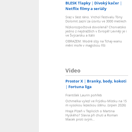
BLESK Tlapky
Divoký kačer
Netflix filmy a seriály
Sraz v šest ráno. Vrchol festivalu Tóny
Dolomit zazní za úsvitu ve 3000 metrech
Nízkorozpočtová dovolená? Chorvatsko
jedno z nejdražších v Evropě! Levněji je i
ve Švýcarsku a Itálii
OBRAZEM: Modré slzy na Tchaj-wanu
mění moře v magickou říši
Video
Prostor X
Branky, body, kokoti
Fortuna liga
František Laurin pohřeb
Ochmelka vylezl ve Frýdku-Místku na 15
m vysokou lezeckou stěnu. (srpen 2026)
Hraje Plzeň v Teplicích o Martina
Hyského? Slavia při chuti a Roman
Macek proti svým…