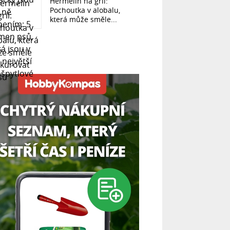
Hermelín na gril:
Pochoutka v alobalu,
která může směle...