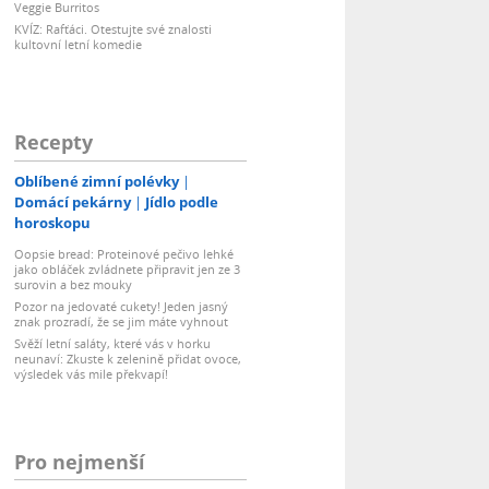
Veggie Burritos
KVÍZ: Rafťáci. Otestujte své znalosti
kultovní letní komedie
Recepty
Oblíbené zimní polévky
Domácí pekárny
Jídlo podle
horoskopu
Oopsie bread: Proteinové pečivo lehké
jako obláček zvládnete připravit jen ze 3
surovin a bez mouky
Pozor na jedovaté cukety! Jeden jasný
znak prozradí, že se jim máte vyhnout
Svěží letní saláty, které vás v horku
neunaví: Zkuste k zelenině přidat ovoce,
výsledek vás mile překvapí!
Pro nejmenší