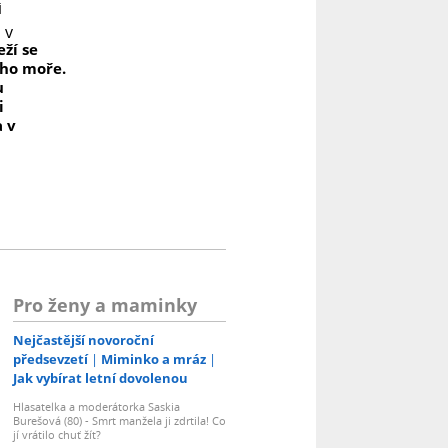
ží se
i ho moře.
u
i
a v
Pro ženy a maminky
Nejčastější novoroční
předsevzetí
Miminko a mráz
Jak vybírat letní dovolenou
Hlasatelka a moderátorka Saskia
Burešová (80) - Smrt manžela ji zdrtila! Co
jí vrátilo chuť žít?