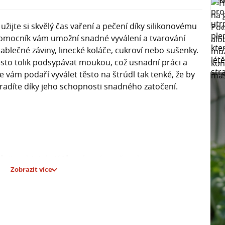
ijte si skvělý čas vaření a pečení díky silikonovému
 pomocník vám umožní snadné vyválení a tvarování
jablečné záviny, linecké koláče, cukroví nebo sušenky.
to tolik podsypávat moukou, což usnadní práci a
e vám podaří vyválet těsto na štrúdl tak tenké, že by
oradíte díky jeho schopnosti snadného zatočení.
nů, lineckých koláčů, cukroví a sušenek
Zobrazit více
ebu podsypávání moukou