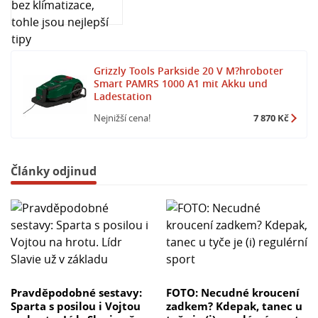
minimem úsilí. S touto robotickou sekačkou můžete
mít krásně udržovaný trávník bez zbytečné námahy.
Srovnejte si možnosti s kompaktním modelem pro
menší plochy a rozhodněte se pro optimální péči o vaši
Grizzly Tools Parkside 20 V M?hroboter
zahradu.
Smart PAMRS 1000 A1 mit Akku und
Ladestation
Nejnižší cena!
7 870 Kč
Články odjinud
Pravděpodobné sestavy:
FOTO: Necudné kroucení
Sparta s posilou i Vojtou
zadkem? Kdepak, tanec u