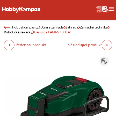
hobbykompas.cz
Dům a zahrada
Zahrada
Zahradní technika
Robotické sekačky
Parkside PAMRS 1000 A1
Předchozí produkt
Následující produkt