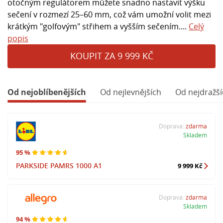
otočným regulátorem můžete snadno nastavit výšku
sečení v rozmezí 25–60 mm, což vám umožní volit mezi
krátkým "golfovým" střihem a vyšším sečením....
Celý
popis
KOUPIT ZA 9 999 KČ
Od nejoblíbenějších
Od nejlevnějších
Od nejdražší
Doprava:
zdarma
Skladem
95 %
PARKSIDE PAMRS 1000 A1
9 999 Kč
Doprava:
zdarma
Skladem
94 %