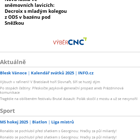
sněmovních lavicích:
Decroix s mladým kolegou
z ODS v bazénu pod
Sněžkou
VÝBĚR
Aktuálně
Blesk Vánoce
Kalendář svátků 2025
INFO.cz
Výbuch v rafinerii! V Bratislavě hoří Slovnaft, šíří se hustý dým
Po stopách češtiny: Přeskočte jazykově-generační propast aneb Prázdninová
komunikace
Tragédie na oblíbeném festivalu Brutal Assault: Polák skočil z mostu a už se nevynořil
Sport
MS hokej 2025
Biatlon
Liga mistrů
Ronaldo se pochlubil před sňatkem s Georginou: Hračky za půl miliardy!
Ronaldo se pochlubil před sňatkem s Georginou: Hračky za půl miliardy!