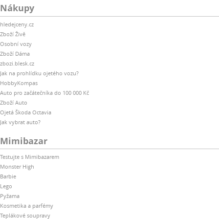
Nákupy
hledejceny.cz
Zboží Živě
Osobní vozy
Zboží Dáma
zbozi.blesk.cz
Jak na prohlídku ojetého vozu?
HobbyKompas
Auto pro začátečníka do 100 000 Kč
Zboží Auto
Ojetá Škoda Octavia
Jak vybrat auto?
Mimibazar
Testujte s Mimibazarem
Monster High
Barbie
Lego
Pyžama
Kosmetika a parfémy
Teplákové soupravy