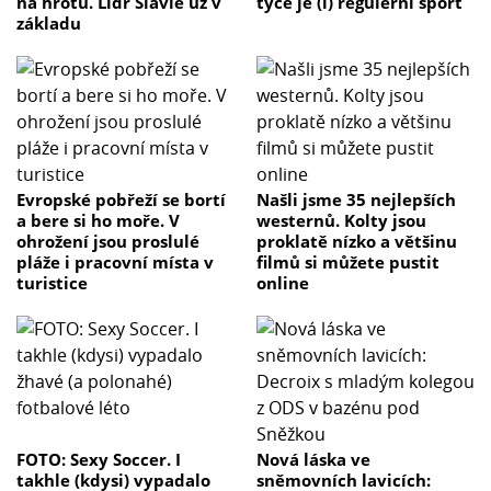
na hrotu. Lídr Slavie už v
tyče je (i) regulérní sport
základu
Evropské pobřeží se bortí
Našli jsme 35 nejlepších
a bere si ho moře. V
westernů. Kolty jsou
ohrožení jsou proslulé
proklatě nízko a většinu
pláže i pracovní místa v
filmů si můžete pustit
turistice
online
FOTO: Sexy Soccer. I
Nová láska ve
takhle (kdysi) vypadalo
sněmovních lavicích: