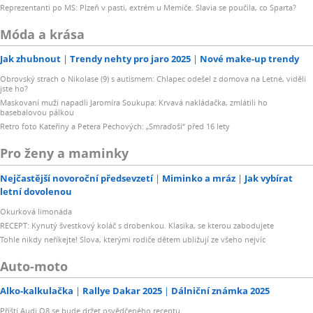
Reprezentanti po MS: Plzeň v pasti, extrém u Memiče. Slavia se poučila, co Sparta?
Móda a krása
Jak zhubnout
Trendy nehty pro jaro 2025
Nové make-up trendy
Obrovský strach o Nikolase (9) s autismem: Chlapec odešel z domova na Letné, viděli
jste ho?
Maskovaní muži napadli Jaromíra Soukupa: Krvavá nakládačka, zmlátili ho
basebalovou pálkou
Retro foto Kateřiny a Petera Pechových: „Smraďoši“ před 16 lety
Pro ženy a maminky
Nejčastější novoroční předsevzetí
Miminko a mráz
Jak vybírat
letní dovolenou
Okurková limonáda
RECEPT: Kynutý švestkový koláč s drobenkou. Klasika, se kterou zabodujete
Tohle nikdy neříkejte! Slova, kterými rodiče dětem ubližují ze všeho nejvíc
Auto-moto
Alko-kalkulačka
Rallye Dakar 2025
Dálniční známka 2025
Příští Audi Q8 se bude držet osvědčeného receptu