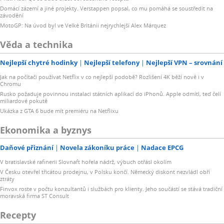
Domácí zázemí a jiné projekty. Verstappen popsal, co mu pomáhá se soustředit na
závodění
MotoGP: Na úvod byl ve Velké Británii nejrychlejší Alex Márquez
Věda a technika
Nejlepší chytré hodinky
Nejlepší telefony
Nejlepší VPN – srovnání
Jak na počítači používat Netflix v co nejlepší podobě? Rozlišení 4K běží nově i v
Chromu
Rusko požaduje povinnou instalaci státních aplikací do iPhonů. Apple odmítl, teď čelí
miliardové pokutě
Ukázka z GTA 6 bude mít premiéru na Netflixu
Ekonomika a byznys
Daňové přiznání
Novela zákoníku práce
Nadace EPCG
V bratislavské rafinerii Slovnaft hořela nádrž, výbuch otřásl okolím
V Česku otevřel třicátou prodejnu, v Polsku končí. Německý diskont nezvládl obří
ztráty
Finvox roste v počtu konzultantů i službách pro klienty. Jeho součástí se stává tradiční
moravská firma ST Consult
Recepty