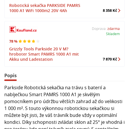
Robotická sekačka PARKSIDE PAMRS
1000 A1 WiFi 1000m2 20V 4Ah
8 358 Kč
Doprava:
zdarma
Skladem
78 %
Grizzly Tools Parkside 20 V M?
hroboter Smart PAMRS 1000 A1 mit
Akku und Ladestation
7 870 Kč
Popis
Parkside Robotická sekačka na trávu s baterií a
nabíječkou Smart PAMRS 1000 A1 je skvělým
pomocníkem pro údržbu větších zahrad až do velikosti
1 000 m². S touto výkonnou robotickou sekačkou si
můžete být jisti, že váš trávník bude vždy v optimální
kondici. Díky schopnosti zvládat sklon až 25° je vhodná i
pro terény, kde není trávník zcela rovný. S centrálním