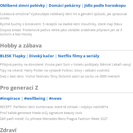
Oblíbené zimní polévky
Domácí pekárny
Jídlo podle horoskopu
Cuketová zmrzlina? Vyzkoušejte nečekaný letní hit a geniální způsob, jak zpracovat
úrodu
Rychlé buchty s broskvemi: 5 receptů na sladké letní moučníky, které mají šťávu
Oopsie bread: Proteinové pečivo lehké jako obláček zvládnete připravit jen ze 3
surovin a bez mouky
Hobby a zábava
BLESK Tlapky
Divoký kačer
Netflix filmy a seriály
Přibývá paniky na dovolené: Vnuka paní Soni v hotelu poštípaly štěnice! Lékaři varují
Tipy na víkend: Harry Potter na výstavě! Folklor, bitvy i setkání vodníků
Sraz v šest ráno. Vrchol festivalu Tóny Dolomit zazní za úsvitu ve 3000 metrech
Pro generaci Z
#inspirace
#wellbeing
#news
RECEPT: Perfektní letní kombinace, které tě zchladí, i kdybys nechtěl*a
Proč každá generace hledá svůj signature beauty look
Září patří módě: Co přinese Mercedes-Benz Prague Fashion Week SS27
Zdraví