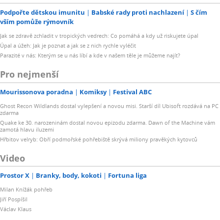
Podpořte dětskou imunitu
Babské rady proti nachlazení
S čím
vším pomůže rýmovník
Jak se zdravě zchladit v tropických vedrech: Co pomáhá a kdy už riskujete úpal
Úpal a úžeh: Jak je poznat a jak se z nich rychle vyléčit
Parazité v nás: Kterým se u nás líbí a kde v našem těle je můžeme najít?
Pro nejmenší
Mourissonova poradna
Komiksy
Festival ABC
Ghost Recon Wildlands dostal vylepšení a novou misi. Starší díl Ubisoft rozdává na PC
zdarma
Quake ke 30. narozeninám dostal novou epizodu zdarma. Dawn of the Machine vám
zamotá hlavu iluzemi
Hřbitov velryb: Obří podmořské pohřebiště skrývá miliony pravěkých kytovců
Video
Prostor X
Branky, body, kokoti
Fortuna liga
Milan Knížák pohřeb
Jiří Pospíšil
Václav Klaus