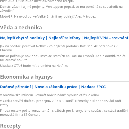
Příští Audi Q8 se bude držet osvědčeného receptu
Domácí zázemí a jiné projekty. Verstappen popsal, co mu pomáhá se soustředit na
závodění
MotoGP: Na úvod byl ve Velké Británii nejrychlejší Alex Márquez
Věda a technika
Nejlepší chytré hodinky
Nejlepší telefony
Nejlepší VPN – srovnání
Jak na počítači používat Netflix v co nejlepší podobě? Rozlišení 4K běží nově i v
Chromu
Rusko požaduje povinnou instalaci státních aplikací do iPhonů. Apple odmítl, teď čelí
miliardové pokutě
Ukázka z GTA 6 bude mít premiéru na Netflixu
Ekonomika a byznys
Daňové přiznání
Novela zákoníku práce
Nadace EPCG
V bratislavské rafinerii Slovnaft hořela nádrž, výbuch otřásl okolím
V Česku otevřel třicátou prodejnu, v Polsku končí. Německý diskont nezvládl obří
ztráty
Finvox roste v počtu konzultantů i službách pro klienty. Jeho součástí se stává tradiční
moravská firma ST Consult
Recepty