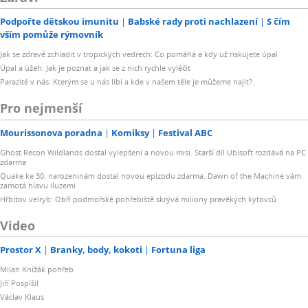
Podpořte dětskou imunitu
Babské rady proti nachlazení
S čím
vším pomůže rýmovník
Jak se zdravě zchladit v tropických vedrech: Co pomáhá a kdy už riskujete úpal
Úpal a úžeh: Jak je poznat a jak se z nich rychle vyléčit
Parazité v nás: Kterým se u nás líbí a kde v našem těle je můžeme najít?
Pro nejmenší
Mourissonova poradna
Komiksy
Festival ABC
Ghost Recon Wildlands dostal vylepšení a novou misi. Starší díl Ubisoft rozdává na PC
zdarma
Quake ke 30. narozeninám dostal novou epizodu zdarma. Dawn of the Machine vám
zamotá hlavu iluzemi
Hřbitov velryb: Obří podmořské pohřebiště skrývá miliony pravěkých kytovců
Video
Prostor X
Branky, body, kokoti
Fortuna liga
Milan Knížák pohřeb
Jiří Pospíšil
Václav Klaus