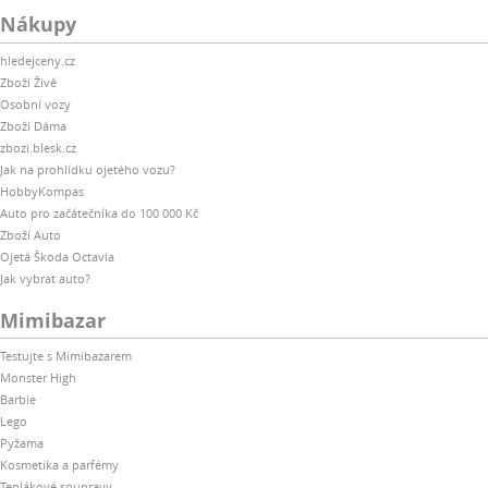
Nákupy
hledejceny.cz
Zboží Živě
Osobní vozy
Zboží Dáma
zbozi.blesk.cz
Jak na prohlídku ojetého vozu?
HobbyKompas
Auto pro začátečníka do 100 000 Kč
Zboží Auto
Ojetá Škoda Octavia
Jak vybrat auto?
Mimibazar
Testujte s Mimibazarem
Monster High
Barbie
Lego
Pyžama
Kosmetika a parfémy
Teplákové soupravy