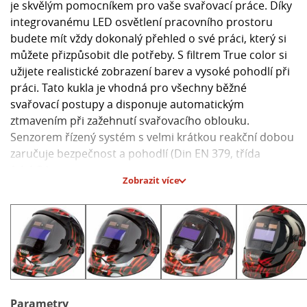
je skvělým pomocníkem pro vaše svařovací práce. Díky
integrovanému LED osvětlení pracovního prostoru
budete mít vždy dokonalý přehled o své práci, který si
můžete přizpůsobit dle potřeby. S filtrem True color si
užijete realistické zobrazení barev a vysoké pohodlí při
práci. Tato kukla je vhodná pro všechny běžné
svařovací postupy a disponuje automatickým
ztmavením při zažehnutí svařovacího oblouku.
Senzorem řízený systém s velmi krátkou reakční dobou
zaručuje bezpečnost a pohodlí (Din EN 379, třída
1.1.1.2.).
Zobrazit více
Díky automaticky řízenému stínění a variabilně
nastavitelné citlivosti a doby zesvětlení budete mít
pohodlnou práci bez přerušení. Kukla je vybavena také
automatickým zesvětlením po ukončení sváření a
plynule nastavitelným ochranným stupněm DIN
pomocí bočního nastavovacího kolečka. Navíc je možné
ji nastavit i pro létající jiskry při broušení. S extra nízkou
Parametry