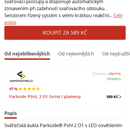
svařovací postupy a disponuje automatickým
ztmavením při zažehnutí svařovacího oblouku.
Senzorem řízený systém s velmi krátkou reakční...
Celý
popis
KOUPIT ZA 589 KČ
Od nejoblíbenějších
Od nejlevnějších
Od nejdražší
Doprava:
zdarma
Skladem
97 %
Parkside PSHL 2 D1 černá / plameny
589 Kč
Popis
Svářečská kukla Parkside® Pshl 2 D1 s LED osvětlením