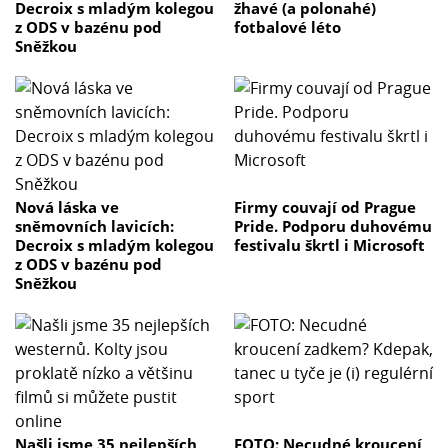
Decroix s mladým kolegou
žhavé (a polonahé)
z ODS v bazénu pod
fotbalové léto
Sněžkou
Nová láska ve
Firmy couvají od Prague
sněmovních lavicích:
Pride. Podporu duhovému
Decroix s mladým kolegou
festivalu škrtl i Microsoft
z ODS v bazénu pod
Sněžkou
Našli jsme 35 nejlepších
FOTO: Necudné kroucení