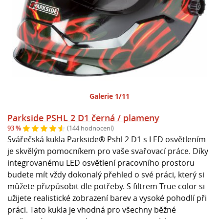
Galerie 1/11
Parkside PSHL 2 D1 černá / plameny
93 %
(144 hodnocení)
Svářečská kukla Parkside® Pshl 2 D1 s LED osvětlením
je skvělým pomocníkem pro vaše svařovací práce. Díky
integrovanému LED osvětlení pracovního prostoru
budete mít vždy dokonalý přehled o své práci, který si
můžete přizpůsobit dle potřeby. S filtrem True color si
užijete realistické zobrazení barev a vysoké pohodlí při
práci. Tato kukla je vhodná pro všechny běžné