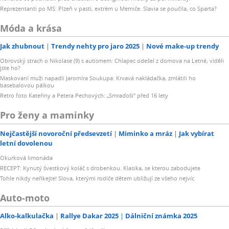
Reprezentanti po MS: Plzeň v pasti, extrém u Memiče. Slavia se poučila, co Sparta?
Móda a krása
Jak zhubnout
Trendy nehty pro jaro 2025
Nové make-up trendy
Obrovský strach o Nikolase (9) s autismem: Chlapec odešel z domova na Letné, viděli
jste ho?
Maskovaní muži napadli Jaromíra Soukupa: Krvavá nakládačka, zmlátili ho
basebalovou pálkou
Retro foto Kateřiny a Petera Pechových: „Smraďoši“ před 16 lety
Pro ženy a maminky
Nejčastější novoroční předsevzetí
Miminko a mráz
Jak vybírat
letní dovolenou
Okurková limonáda
RECEPT: Kynutý švestkový koláč s drobenkou. Klasika, se kterou zabodujete
Tohle nikdy neříkejte! Slova, kterými rodiče dětem ubližují ze všeho nejvíc
Auto-moto
Alko-kalkulačka
Rallye Dakar 2025
Dálniční známka 2025