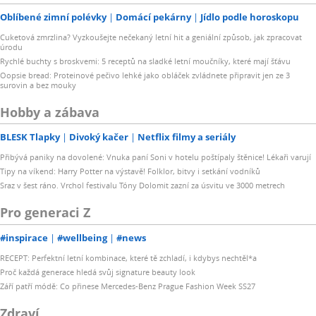
Oblíbené zimní polévky
Domácí pekárny
Jídlo podle horoskopu
Cuketová zmrzlina? Vyzkoušejte nečekaný letní hit a geniální způsob, jak zpracovat
úrodu
Rychlé buchty s broskvemi: 5 receptů na sladké letní moučníky, které mají šťávu
Oopsie bread: Proteinové pečivo lehké jako obláček zvládnete připravit jen ze 3
surovin a bez mouky
Hobby a zábava
BLESK Tlapky
Divoký kačer
Netflix filmy a seriály
Přibývá paniky na dovolené: Vnuka paní Soni v hotelu poštípaly štěnice! Lékaři varují
Tipy na víkend: Harry Potter na výstavě! Folklor, bitvy i setkání vodníků
Sraz v šest ráno. Vrchol festivalu Tóny Dolomit zazní za úsvitu ve 3000 metrech
Pro generaci Z
#inspirace
#wellbeing
#news
RECEPT: Perfektní letní kombinace, které tě zchladí, i kdybys nechtěl*a
Proč každá generace hledá svůj signature beauty look
Září patří módě: Co přinese Mercedes-Benz Prague Fashion Week SS27
Zdraví