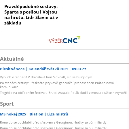
Pravděpodobné sestavy:
Sparta s posilou i Vojtou
na hrotu. Lídr Slavie už v
základu
VÝBĚR
Aktuálně
Blesk Vánoce
Kalendář svátků 2025
INFO.cz
Výbuch v rafinerii! V Bratislavě hoří Slovnaft, šíří se hustý dým
Po stopách češtiny: Přeskočte jazykově-generační propast aneb Prázdninová
komunikace
Tragédie na oblíbeném festivalu Brutal Assault: Polák skočil z mostu a už se nevynořil
Sport
MS hokej 2025
Biatlon
Liga mistrů
Ronaldo se pochlubil před sňatkem s Georginou: Hračky za půl miliardy!
Ronaldo se pochlubil před sňatkem s Georginou: Hračky za půl miliardy!