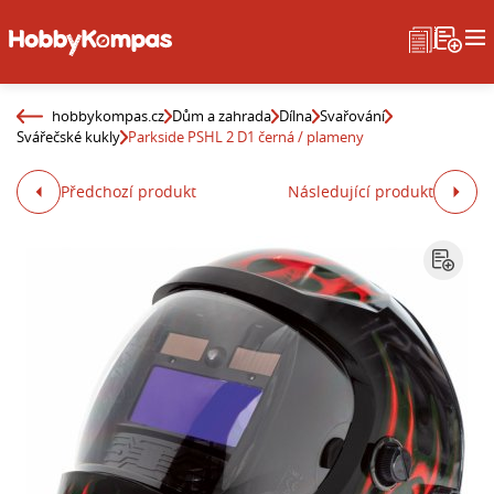
hobbykompas.cz
Dům a zahrada
Dílna
Svařování
Svářečské kukly
Parkside PSHL 2 D1 černá / plameny
Předchozí produkt
Následující produkt