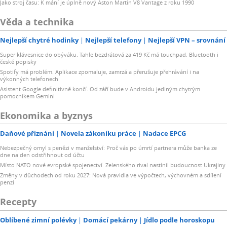
Jako stroj času: K mání je úplně nový Aston Martin V8 Vantage z roku 1990
Věda a technika
Nejlepší chytré hodinky
Nejlepší telefony
Nejlepší VPN – srovnání
Super klávesnice do obýváku. Tahle bezdrátová za 419 Kč má touchpad, Bluetooth i
české popisky
Spotify má problém. Aplikace zpomaluje, zamrzá a přerušuje přehrávání i na
výkonných telefonech
Asistent Google definitivně končí. Od září bude v Androidu jediným chytrým
pomocníkem Gemini
Ekonomika a byznys
Daňové přiznání
Novela zákoníku práce
Nadace EPCG
Nebezpečný omyl s penězi v manželství: Proč vás po úmrtí partnera může banka ze
dne na den odstřihnout od účtu
Místo NATO nové evropské spojenectví. Zelenského rival nastínil budoucnost Ukrajiny
Změny v důchodech od roku 2027: Nová pravidla ve výpočtech, výchovném a sdílení
penzí
Recepty
Oblíbené zimní polévky
Domácí pekárny
Jídlo podle horoskopu