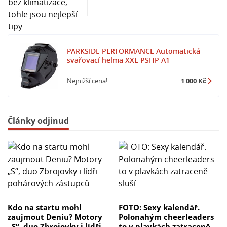
PARKSIDE PERFORMANCE Automatická
svařovací helma XXL PSHP A1
Nejnižší cena!
1 000 Kč
Články odjinud
Kdo na startu mohl
FOTO: Sexy kalendář.
zaujmout Deniu? Motory
Polonahým cheerleaders
„S“, duo Zbrojovky i lídři
to v plavkách zatraceně