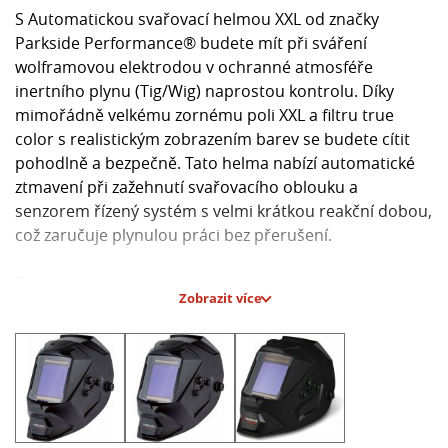
S Automatickou svařovací helmou XXL od značky
Parkside Performance® budete mít při sváření
wolframovou elektrodou v ochranné atmosféře
inertního plynu (Tig/Wig) naprostou kontrolu. Díky
mimořádně velkému zornému poli XXL a filtru true
color s realistickým zobrazením barev se budete cítit
pohodlně a bezpečně. Tato helma nabízí automatické
ztmavení při zažehnutí svařovacího oblouku a
senzorem řízený systém s velmi krátkou reakční dobou,
což zaručuje plynulou práci bez přerušení.
Díky variabilně nastavitelné citlivosti a době zesvětlení,
Zobrazit více
testovacímu tlačítku pro zkoušku funkčnosti a možnosti
nastavení ochranného stupně DIN podle vašich potřeb
bude vaše svářečská práce ještě efektivnější. Tato
helma je také vhodná pro létající jiskry při broušení a
všechny ovladače jsou snadno dostupné přímo na
vnější straně přilby.