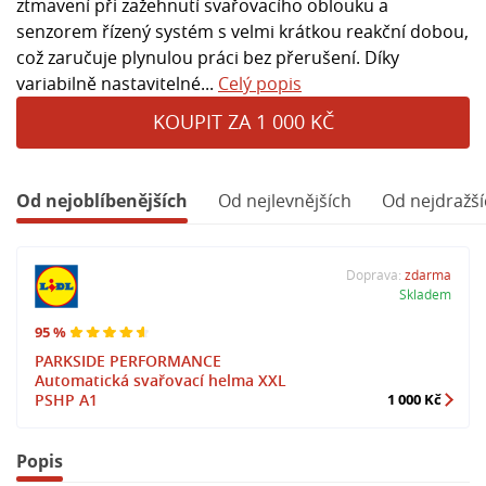
ztmavení při zažehnutí svařovacího oblouku a
senzorem řízený systém s velmi krátkou reakční dobou,
což zaručuje plynulou práci bez přerušení. Díky
variabilně nastavitelné...
Celý popis
KOUPIT ZA 1 000 KČ
Od nejoblíbenějších
Od nejlevnějších
Od nejdražší
Doprava:
zdarma
Skladem
95 %
PARKSIDE PERFORMANCE
Automatická svařovací helma XXL
PSHP A1
1 000 Kč
Popis