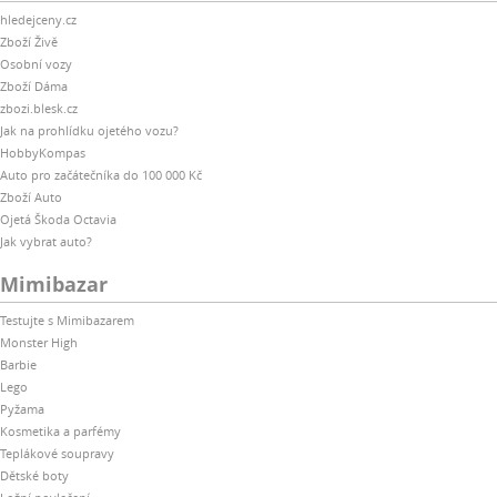
hledejceny.cz
Zboží Živě
Osobní vozy
Zboží Dáma
zbozi.blesk.cz
Jak na prohlídku ojetého vozu?
HobbyKompas
Auto pro začátečníka do 100 000 Kč
Zboží Auto
Ojetá Škoda Octavia
Jak vybrat auto?
Mimibazar
Testujte s Mimibazarem
Monster High
Barbie
Lego
Pyžama
Kosmetika a parfémy
Teplákové soupravy
Dětské boty