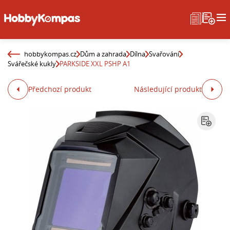
hobbykompas.cz
Dům a zahrada
Dílna
Svařování
Svářečské kukly
PARKSIDE XXL PSHP A1
Předchozí produkt
Následující produkt