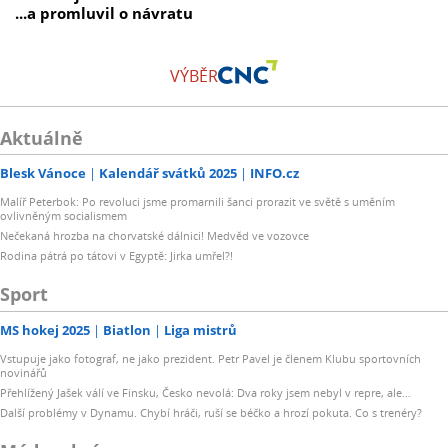
...a promluvil o návratu
VÝBĚR
Aktuálně
Blesk Vánoce
Kalendář svátků 2025
INFO.cz
Malíř Peterbok: Po revoluci jsme promarnili šanci prorazit ve světě s uměním
ovlivněným socialismem
Nečekaná hrozba na chorvatské dálnici! Medvěd ve vozovce
Rodina pátrá po tátovi v Egyptě: Jirka umřel?!
Sport
MS hokej 2025
Biatlon
Liga mistrů
Vstupuje jako fotograf, ne jako prezident. Petr Pavel je členem Klubu sportovních
novinářů
Přehlížený Jašek válí ve Finsku, Česko nevolá: Dva roky jsem nebyl v repre, ale…
Další problémy v Dynamu. Chybí hráči, ruší se béčko a hrozí pokuta. Co s trenéry?