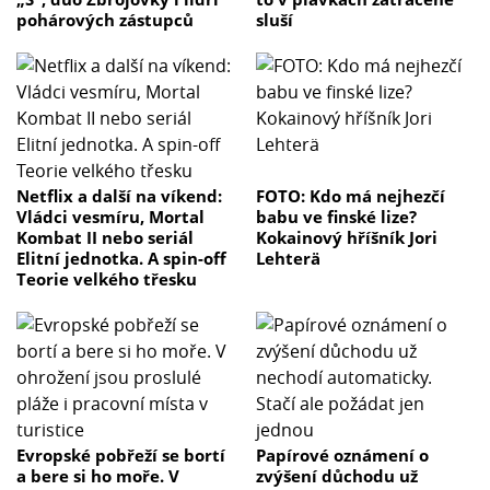
pohárových zástupců
sluší
Netflix a další na víkend:
FOTO: Kdo má nejhezčí
Vládci vesmíru, Mortal
babu ve finské lize?
Kombat II nebo seriál
Kokainový hříšník Jori
Elitní jednotka. A spin-off
Lehterä
Teorie velkého třesku
Evropské pobřeží se bortí
Papírové oznámení o
a bere si ho moře. V
zvýšení důchodu už