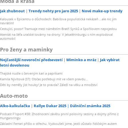
Móda a krása
Jak zhubnout
Trendy nehty pro jaro 2025
Nové make-up trendy
Kalousek v Epicentru o důchodech: Babišova populistická nekázeň …ale nic jim
nevrátím!
Cestující, pozor! Tramvaje mezi náměstím Bratří Synků a Spořilovem nepojedou
Atentát na šéfa uralské továrny na drony: V Jekatěrinburgu s ním explodoval
automobil
Pro ženy a maminky
Nejčastější novoroční předsevzetí
Miminko a mráz
Jak vybírat
letní dovolenou
Thajské nudle s červeným kari a paprikami
Kamila Nývltová (37): Občas potřebuji mít ve všem pravdu...
Děti by neměly jíst houby! Je to pravda? Záleží na věku a množství
Auto-moto
Alko-kalkulačka
Rallye Dakar 2025
Dálniční známka 2025
Podcast F1sport #38: Zhodnocení závěru první poloviny sezony a dojmy přímo z
Hungaroringu
Základní Ferrari přišlo o střechu. Vyzkoušeli jsme, jestli zůstalo řidičským autem