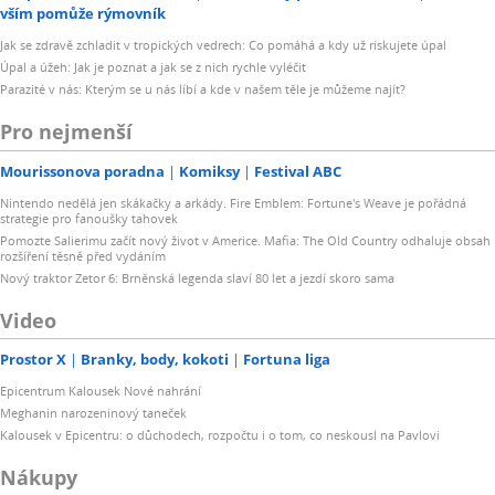
vším pomůže rýmovník
Jak se zdravě zchladit v tropických vedrech: Co pomáhá a kdy už riskujete úpal
Úpal a úžeh: Jak je poznat a jak se z nich rychle vyléčit
Parazité v nás: Kterým se u nás líbí a kde v našem těle je můžeme najít?
Pro nejmenší
Mourissonova poradna
Komiksy
Festival ABC
Nintendo nedělá jen skákačky a arkády. Fire Emblem: Fortune's Weave je pořádná
strategie pro fanoušky tahovek
Pomozte Salierimu začít nový život v Americe. Mafia: The Old Country odhaluje obsah
rozšíření těsně před vydáním
Nový traktor Zetor 6: Brněnská legenda slaví 80 let a jezdí skoro sama
Video
Prostor X
Branky, body, kokoti
Fortuna liga
Epicentrum Kalousek Nové nahrání
Meghanin narozeninový taneček
Kalousek v Epicentru: o důchodech, rozpočtu i o tom, co neskousl na Pavlovi
Nákupy