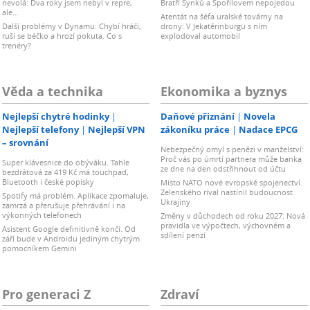
nevolá: Dva roky jsem nebyl v repre,
Bratří Synků a Spořilovem nepojedou
ale…
Atentát na šéfa uralské továrny na
Další problémy v Dynamu. Chybí hráči,
drony: V Jekatěrinburgu s ním
ruší se béčko a hrozí pokuta. Co s
explodoval automobil
trenéry?
Věda a technika
Ekonomika a byznys
Nejlepší chytré hodinky
Daňové přiznání
Novela
Nejlepší telefony
Nejlepší VPN
zákoníku práce
Nadace EPCG
– srovnání
Nebezpečný omyl s penězi v manželství:
Proč vás po úmrtí partnera může banka
Super klávesnice do obýváku. Tahle
ze dne na den odstřihnout od účtu
bezdrátová za 419 Kč má touchpad,
Bluetooth i české popisky
Místo NATO nové evropské spojenectví.
Zelenského rival nastínil budoucnost
Spotify má problém. Aplikace zpomaluje,
Ukrajiny
zamrzá a přerušuje přehrávání i na
výkonných telefonech
Změny v důchodech od roku 2027: Nová
pravidla ve výpočtech, výchovném a
Asistent Google definitivně končí. Od
sdílení penzí
září bude v Androidu jediným chytrým
pomocníkem Gemini
Pro generaci Z
Zdraví