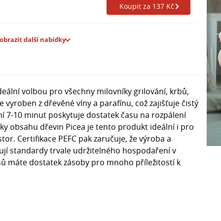
Koupit za 137 Kč
obrazit další nabídky
deální volbou pro všechny milovníky grilování, krbů,
 vyroben z dřevěné vlny a parafínu, což zajišťuje čistý
ní 7-10 minut poskytuje dostatek času na rozpálení
 obsahu dřevin Picea je tento produkt ideální i pro
tor. Certifikace PEFC pak zaručuje, že výroba a
ují standardy trvale udržitelného hospodaření v
sů máte dostatek zásoby pro mnoho příležitostí k