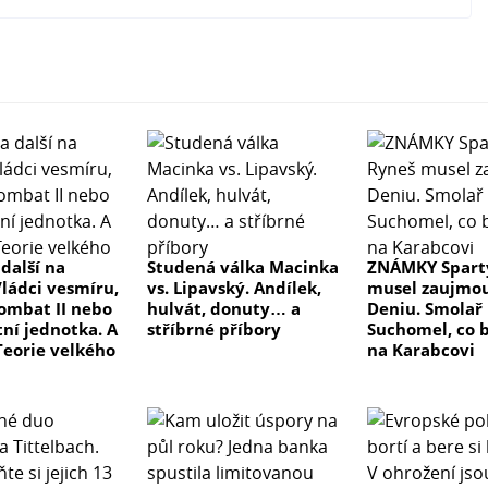
 další na
Studená válka Macinka
ZNÁMKY Spart
Vládci vesmíru,
vs. Lipavský. Andílek,
musel zaujmou
ombat II nebo
hulvát, donuty… a
Deniu. Smolař
itní jednotka. A
stříbrné příbory
Suchomel, co b
Teorie velkého
na Karabcovi