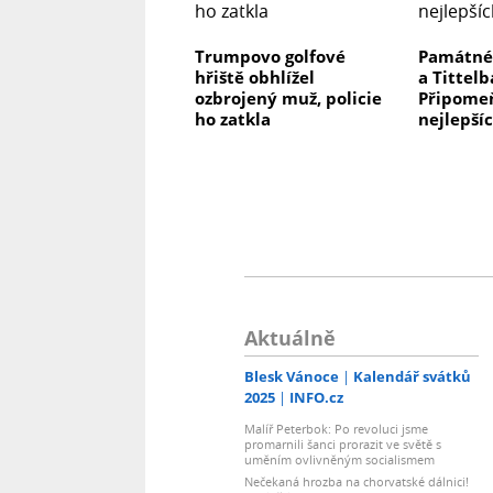
Trumpovo golfové
Památné 
hřiště obhlížel
a Tittelb
ozbrojený muž, policie
Připomeňt
ho zatkla
nejlepší
Aktuálně
Blesk Vánoce
Kalendář svátků
2025
INFO.cz
Malíř Peterbok: Po revoluci jsme
promarnili šanci prorazit ve světě s
uměním ovlivněným socialismem
Nečekaná hrozba na chorvatské dálnici!