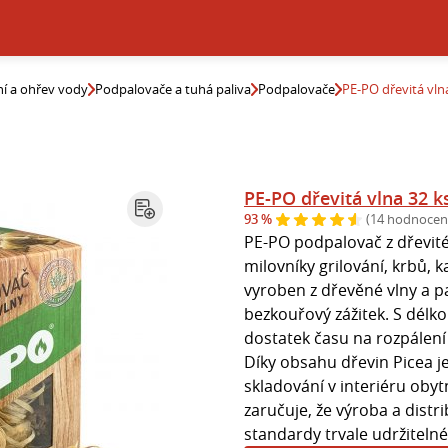
í a ohřev vody
Podpalovače a tuhá paliva
Podpalovače
PE-PO dřevitá vln
PE-PO dřevitá vlna 32 k
93 %
(14 hodnocen
PE-PO podpalovač z dřevité
milovníky grilování, krbů, 
vyroben z dřevěné vlny a par
bezkouřový zážitek. S délk
dostatek času na rozpálen
Díky obsahu dřevin Picea je
skladování v interiéru obyt
zaručuje, že výroba a dist
standardy trvale udržitelné