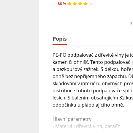
86 %
Z
Popis
PE-PO podpalovač z dřevité vlny je i
kamen či ohnišť. Tento podpalovač je
a bezkouřový zážitek. S délkou hoře
ohně bez nepříjemného zápachu. Díky
skladování v interiéru obytných pros
distribuce tohoto podpalovače splň
lesích. S balením obsahujícím 32 ku
odpočinku u plápolajícího ohně.
Hlavní parametry:
- Materiál: dřevitá vlna, parafín