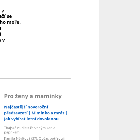
ží se
i ho moře.
u
i
a v
Pro ženy a maminky
Nejčastější novoroční
předsevzetí
Miminko a mráz
Jak vybírat letní dovolenou
Thajské nudle s červeným kari a
paprikami
Kamila Nývltová (37): Občas potřebuji