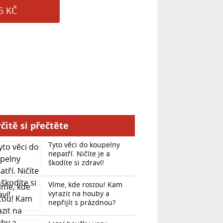
5 KČ
čitě si přečtěte
Tyto věci do koupelny
nepatří. Ničíte je a
škodíte si zdraví!
Víme, kde rostou! Kam
vyrazit na houby a
nepřijít s prázdnou?