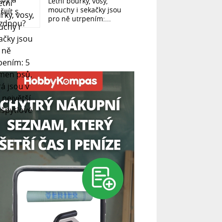
Letní bouřky, vosy,
mouchy i sekačky jsou
pro ně utrpením:...