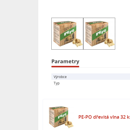
- Doba hoření: 7-10 minut
- Bez zápachu a kouře
- Obsah dřevin: Picea
- Certifikace: PEFC
- Balení obsahuje 32 ks
Parametry
Výrobce
Typ
PE-PO dřevitá vlna 32 k