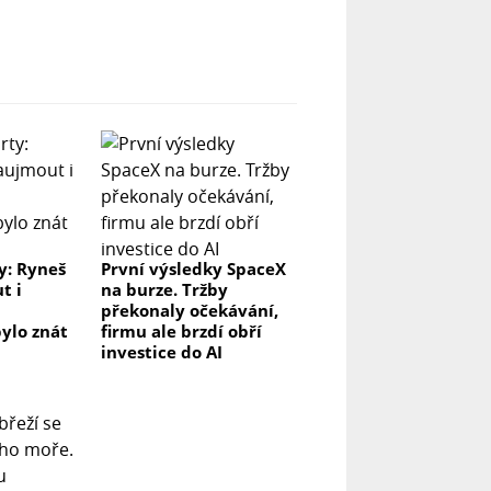
y: Ryneš
První výsledky SpaceX
t i
na burze. Tržby
překonaly očekávání,
ylo znát
firmu ale brzdí obří
investice do AI