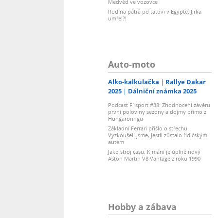
Medvěd ve vozovce
Rodina pátrá po tátovi v Egyptě: Jirka
umřel?!
Auto-moto
Alko-kalkulačka
Rallye Dakar
2025
Dálniční známka 2025
Podcast F1sport #38: Zhodnocení závěru
první poloviny sezony a dojmy přímo z
Hungaroringu
Základní Ferrari přišlo o střechu.
Vyzkoušeli jsme, jestli zůstalo řidičským
autem
Jako stroj času: K mání je úplně nový
Aston Martin V8 Vantage z roku 1990
Hobby a zábava