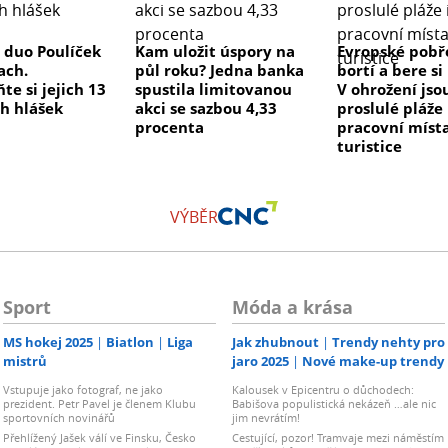
duo Poulíček
Kam uložit úspory na
Evropské pobře
ach.
půl roku? Jedna banka
bortí a bere s
e si jejich 13
spustila limitovanou
V ohrožení jso
ch hlášek
akci se sazbou 4,33
proslulé pláže 
procenta
pracovní míst
turistice
VÝBĚR
Sport
Móda a krása
MS hokej 2025
Biatlon
Liga
Jak zhubnout
Trendy nehty pro
mistrů
jaro 2025
Nové make-up trendy
Vstupuje jako fotograf, ne jako
Kalousek v Epicentru o důchodech:
prezident. Petr Pavel je členem Klubu
Babišova populistická nekázeň …ale nic
sportovních novinářů
jim nevrátím!
Přehlížený Jašek válí ve Finsku, Česko
Cestující, pozor! Tramvaje mezi náměstím