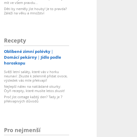
mít ve všem pravdu...
Děti by neměly jíst houby! Je to pravda?
Záleží na věku a množství
Recepty
Oblíbené zimní polévky
Domácí pekárny
Jídlo podle
horoskopu
Svěží letní saláty, které vás v horku
neunaví: Zkuste k zelenině přidat ovoce,
výsledek vás mile překvapí!
Nejlepší nálev na nakládané okurky:
Čtyři recepty, které musíte letos zkusit!
Proč jíst cottage každý den? Tady je 7
překvapivých důvodů
Pro nejmenší