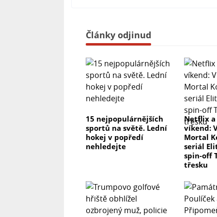
Články odjinud
15 nejpopulárnějších
Netflix a
sportů na světě. Lední
víkend: 
hokej v popředí
Mortal K
nehledejte
seriál El
spin-off 
třesku