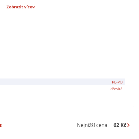
Zobrazit více
PE-PO
dřevité
s
Nejnižší cena!
62 Kč