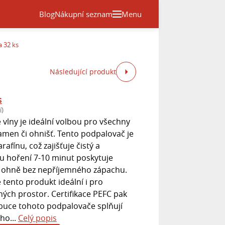
Blog
Nákupní seznam
Menu
a 32 ks
Následující produkt
s
í)
 vlny je ideální volbou pro všechny
kamen či ohnišť. Tento podpalovač je
afínu, což zajišťuje čistý a
ou hoření 7-10 minut poskytuje
í ohně bez nepříjemného zápachu.
 tento produkt ideální i pro
ných prostor. Certifikace PEFC pak
ribuce tohoto podpalovače splňují
ho...
Celý popis