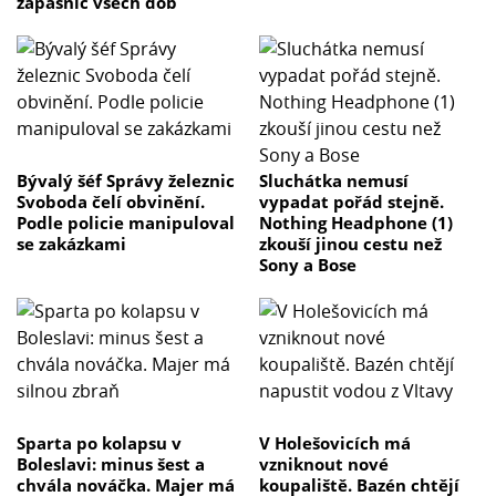
zápasnic všech dob
Bývalý šéf Správy železnic
Sluchátka nemusí
Svoboda čelí obvinění.
vypadat pořád stejně.
Podle policie manipuloval
Nothing Headphone (1)
se zakázkami
zkouší jinou cestu než
Sony a Bose
Sparta po kolapsu v
V Holešovicích má
Boleslavi: minus šest a
vzniknout nové
chvála nováčka. Majer má
koupaliště. Bazén chtějí