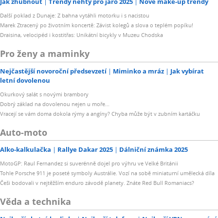
Jak zhubnout
Trendy nehty pro jaro 2025
Nové make-up trendy
Další poklad z Dunaje: Z bahna vytáhli motorku i s nacistou
Marek Ztracený po životním koncertě: Závist kolegů a slova o teplém popíku!
Draisina, velocipéd i kostitřas: Unikátní bicykly v Muzeu Chodska
Pro ženy a maminky
Nejčastější novoroční předsevzetí
Miminko a mráz
Jak vybírat
letní dovolenou
Okurkový salát s novými brambory
Dobrý základ na dovolenou nejen u moře...
Vracejí se vám doma dokola rýmy a angíny? Chyba může být v zubním kartáčku
Auto-moto
Alko-kalkulačka
Rallye Dakar 2025
Dálniční známka 2025
MotoGP: Raul Fernandez si suverénně dojel pro výhru ve Velké Británii
Tohle Porsche 911 je poseté symboly Austrálie. Vozí na sobě miniaturní umělecká díla
Češi bodovali v nejtěžším enduro závodě planety. Znáte Red Bull Romaniacs?
Věda a technika