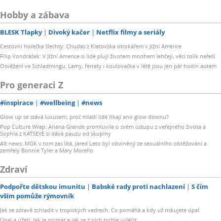
Hobby a zábava
BLESK Tlapky
Divoký kačer
Netflix filmy a seriály
Cestovní horečka šlechty: Chuďas z Klatovska otrokářem v Jižní Americe
Filip Vondrášek: V Jižní Americe si lidé plují životem mnohem lehčeji, věci tolik neřeší
Osvěžení ve Schladmingu: Lamy, ferraty i koulovačka v létě jsou jen pár hodin autem
Pro generaci Z
#inspirace
#wellbeing
#news
Glow up se stává luxusem, proč mladí lidé říkají ano glow downu?
Pop Culture Wrap: Ariana Grande promluvila o svém ústupu z veřejného života a
Sophia z KATSEYE si dává pauzu od skupiny
Alt news: MGK v tom zas lítá, Jared Leto byl obviněný ze sexuálního obtěžování a
zemřely Bonnie Tyler a Mary Morello
Zdraví
Podpořte dětskou imunitu
Babské rady proti nachlazení
S čím
vším pomůže rýmovník
Jak se zdravě zchladit v tropických vedrech: Co pomáhá a kdy už riskujete úpal
Úpal a úžeh: Jak je poznat a jak se z nich rychle vyléčit