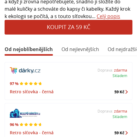
a když ji zrovna nepotřebujete, snadno ji složíte do
malé kuličky a schováte do kapsy či kabelky. Každý krok
k ekologii se počítá, a s touto síťovkou...
Celý popis
KOUPIT ZA 59 KČ
Od nejoblíbenějších
Od nejlevnějších
Od nejdražší
Doprava:
zdarma
Skladem
97 %
Retro síťovka - černá
59 Kč
Doprava:
zdarma
Skladem
96 %
Retro síťovka - černá
59 Kč