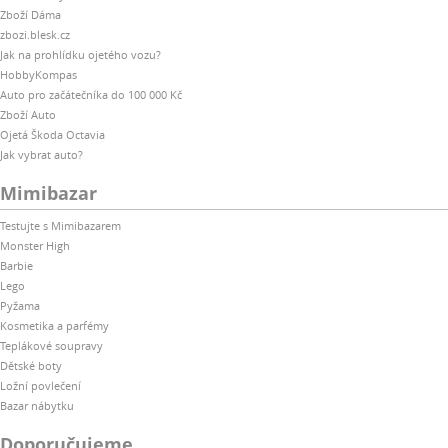
Zboží Dáma
zbozi.blesk.cz
Jak na prohlídku ojetého vozu?
HobbyKompas
Auto pro začátečníka do 100 000 Kč
Zboží Auto
Ojetá Škoda Octavia
Jak vybrat auto?
Mimibazar
Testujte s Mimibazarem
Monster High
Barbie
Lego
Pyžama
Kosmetika a parfémy
Teplákové soupravy
Dětské boty
Ložní povlečení
Bazar nábytku
Doporučujeme