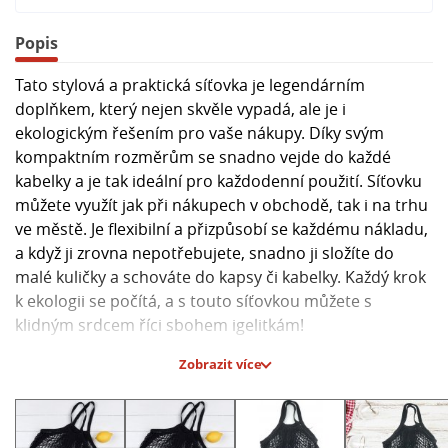
Popis
Tato stylová a praktická síťovka je legendárním
doplňkem, který nejen skvěle vypadá, ale je i
ekologickým řešením pro vaše nákupy. Díky svým
kompaktním rozměrům se snadno vejde do každé
kabelky a je tak ideální pro každodenní použití. Síťovku
můžete využít jak při nákupech v obchodě, tak i na trhu
ve městě. Je flexibilní a přizpůsobí se každému nákladu,
a když ji zrovna nepotřebujete, snadno ji složíte do
malé kuličky a schováte do kapsy či kabelky. Každý krok
k ekologii se počítá, a s touto síťovkou můžete s
klidným srdcem říci sbohem igelitkám!
Zobrazit více
Hlavní parametry:
- Praktická a stylová síťovka
- Skvěle skladná a kompaktní
- Ekologické řešení pro každodenní nákupy