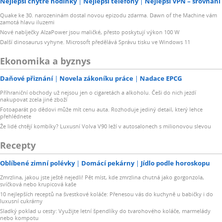
Nejlepší chytré hodinky
Nejlepší telefony
Nejlepší VPN – srovnání
Quake ke 30. narozeninám dostal novou epizodu zdarma. Dawn of the Machine vám
zamotá hlavu iluzemi
Nové nabíječky AlzaPower jsou maličké, přesto poskytují výkon 100 W
Další dinosaurus vyhyne. Microsoft předělává Správu tisku ve Windows 11
Ekonomika a byznys
Daňové přiznání
Novela zákoníku práce
Nadace EPCG
Příhraniční obchody už nejsou jen o cigaretách a alkoholu. Češi do nich jezdí
nakupovat zcela jiné zboží
Fotoaparát po dědovi může mít cenu auta. Rozhoduje jediný detail, který lehce
přehlédnete
Že lidé chtějí kombíky? Luxusní Volva V90 leží v autosalonech s milionovou slevou
Recepty
Oblíbené zimní polévky
Domácí pekárny
Jídlo podle horoskopu
Zmrzlina, jakou jste ještě nejedli! Pět míst, kde zmrzlina chutná jako gorgonzola,
svíčková nebo krupicová kaše
10 nejlepších receptů na švestkové koláče: Přenesou vás do kuchyně u babičky i do
luxusní cukrárny
Sladký poklad u cesty: Využijte letní špendlíky do tvarohového koláče, marmelády
nebo kompotu