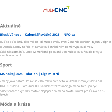
VÝBĚR
Aktuálně
Blesk Vánoce
Kalendář svátků 2025
INFO.cz
Ruší se tisíce letů, přes milion lidí museli evakuovat: Čínu ničí extrémní tajfun Dolphin
U Daniela Landy hořelo! V památkově chráněném domě vypalovali vosy
Čeká nás zatmění Slunce. Mimořádná podívaná v minulosti ovlivňovala bitvy a
vyvolávala paniku
Sport
MS hokej 2025
Biatlon
Liga mistrů
Změny jako hazard. Priske se v Boleslavi přepočítal a ukázal, v čem je Slavia dál
ONLINE: Slavia - Pardubice 0:0. Sadílek chtěl zaskočit gólmana, trefil jen tyč
Salač senzačně vyhrál v Moto2: Nejlepší den mého života! Triumf pro Česko po 16
letech
Móda a krása