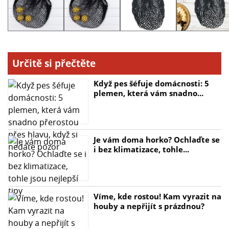
- Flexibilní a snadno přizpůsobitelná
- Ideální pro použití v obchodě i na trhu ve městě
Určitě si přečtěte
Když pes šéfuje domácnosti: 5
plemen, která vám snadno...
Je vám doma horko? Ochlaďte se
i bez klimatizace, tohle...
Víme, kde rostou! Kam vyrazit na
houby a nepřijít s prázdnou?