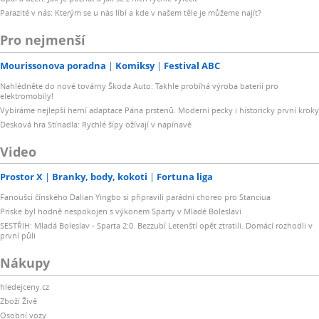
Parazité v nás: Kterým se u nás líbí a kde v našem těle je můžeme najít?
Pro nejmenší
Mourissonova poradna
Komiksy
Festival ABC
Nahlédněte do nové továrny Škoda Auto: Takhle probíhá výroba baterií pro
elektromobily!
Vybíráme nejlepší herní adaptace Pána prstenů. Moderní pecky i historicky první kroky
Desková hra Stínadla: Rychlé šípy ožívají v napínavé
Video
Prostor X
Branky, body, kokoti
Fortuna liga
Fanoušci čínského Dalian Yingbo si připravili parádní choreo pro Stanciua
Priske byl hodně nespokojen s výkonem Sparty v Mladé Boleslavi
SESTŘIH: Mladá Boleslav - Sparta 2:0. Bezzubí Letenští opět ztratili. Domácí rozhodli v
první půli
Nákupy
hledejceny.cz
Zboží Živě
Osobní vozy