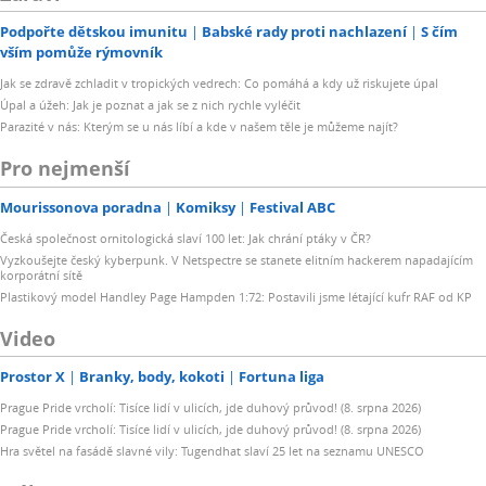
Podpořte dětskou imunitu
Babské rady proti nachlazení
S čím
vším pomůže rýmovník
Jak se zdravě zchladit v tropických vedrech: Co pomáhá a kdy už riskujete úpal
Úpal a úžeh: Jak je poznat a jak se z nich rychle vyléčit
Parazité v nás: Kterým se u nás líbí a kde v našem těle je můžeme najít?
Pro nejmenší
Mourissonova poradna
Komiksy
Festival ABC
Česká společnost ornitologická slaví 100 let: Jak chrání ptáky v ČR?
Vyzkoušejte český kyberpunk. V Netspectre se stanete elitním hackerem napadajícím
korporátní sítě
Plastikový model Handley Page Hampden 1:72: Postavili jsme létající kufr RAF od KP
Video
Prostor X
Branky, body, kokoti
Fortuna liga
Prague Pride vrcholí: Tisíce lidí v ulicích, jde duhový průvod! (8. srpna 2026)
Prague Pride vrcholí: Tisíce lidí v ulicích, jde duhový průvod! (8. srpna 2026)
Hra světel na fasádě slavné vily: Tugendhat slaví 25 let na seznamu UNESCO