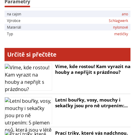
Parametry
na cajon
ano
Výrobce
Schlagwerk
Materiál
nylonové
Typ
metličky
Určitě si přečtěte
Víme, kde rostou! Kam vyrazit na
houby a nepřijít s prázdnou?
Letní bouřky, vosy, mouchy i
sekačky jsou pro ně utrpením:...
Prací triky, které vás nadchnou.