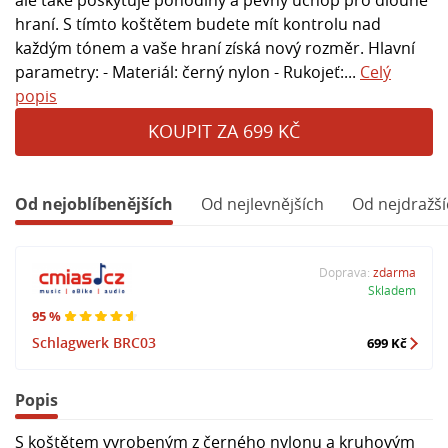
hraní. S tímto koštětem budete mít kontrolu nad
každým tónem a vaše hraní získá nový rozměr. Hlavní
parametry: - Materiál: černý nylon - Rukojeť:...
Celý
popis
KOUPIT ZA 699 KČ
Od nejoblíbenějších
Od nejlevnějších
Od nejdražší
Doprava:
zdarma
Skladem
95 %
Schlagwerk BRC03
699 Kč
Popis
S koštětem vyrobeným z černého nylonu a kruhovým