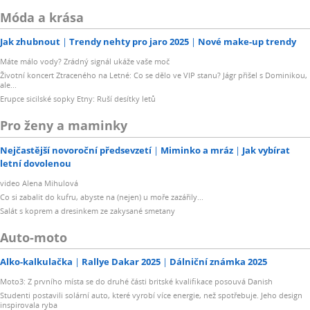
Móda a krása
Jak zhubnout
Trendy nehty pro jaro 2025
Nové make-up trendy
Máte málo vody? Zrádný signál ukáže vaše moč
Životní koncert Ztraceného na Letné: Co se dělo ve VIP stanu? Jágr přišel s Dominikou,
ale...
Erupce sicilské sopky Etny: Ruší desítky letů
Pro ženy a maminky
Nejčastější novoroční předsevzetí
Miminko a mráz
Jak vybírat
letní dovolenou
video Alena Mihulová
Co si zabalit do kufru, abyste na (nejen) u moře zazářily...
Salát s koprem a dresinkem ze zakysané smetany
Auto-moto
Alko-kalkulačka
Rallye Dakar 2025
Dálniční známka 2025
Moto3: Z prvního místa se do druhé části britské kvalifikace posouvá Danish
Studenti postavili solární auto, které vyrobí více energie, než spotřebuje. Jeho design
inspirovala ryba