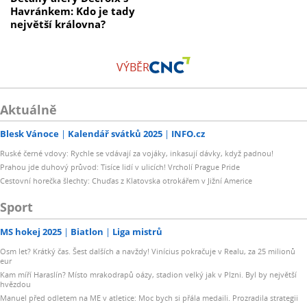
Havránkem: Kdo je tady
největší královna?
VÝBĚR
Aktuálně
Blesk Vánoce
Kalendář svátků 2025
INFO.cz
Ruské černé vdovy: Rychle se vdávají za vojáky, inkasují dávky, když padnou!
Prahou jde duhový průvod: Tisíce lidí v ulicích! Vrcholí Prague Pride
Cestovní horečka šlechty: Chuďas z Klatovska otrokářem v Jižní Americe
Sport
MS hokej 2025
Biatlon
Liga mistrů
Osm let? Krátký čas. Šest dalších a navždy! Vinícius pokračuje v Realu, za 25 milionů
eur
Kam míří Haraslín? Místo mrakodrapů oázy, stadion velký jak v Plzni. Byl by největší
hvězdou
Manuel před odletem na ME v atletice: Moc bych si přála medaili. Prozradila strategii