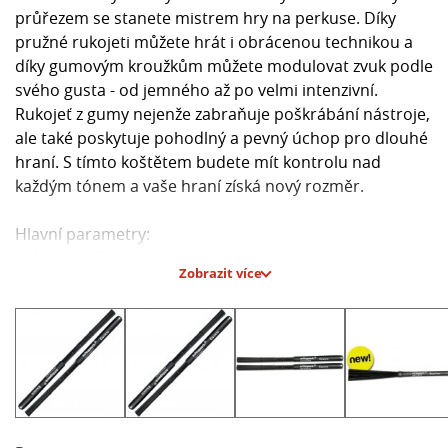
průřezem se stanete mistrem hry na perkuse. Díky
pružné rukojeti můžete hrát i obrácenou technikou a
díky gumovým kroužkům můžete modulovat zvuk podle
svého gusta - od jemného až po velmi intenzivní.
Rukojeť z gumy nejenže zabraňuje poškrábání nástroje,
ale také poskytuje pohodlný a pevný úchop pro dlouhé
hraní. S tímto koštětem budete mít kontrolu nad
každým tónem a vaše hraní získá nový rozměr.
Hlavní parametry:
- Materiál: černý nylon
Zobrazit více
- Rukojeť: guma
- Výška: 33 cm