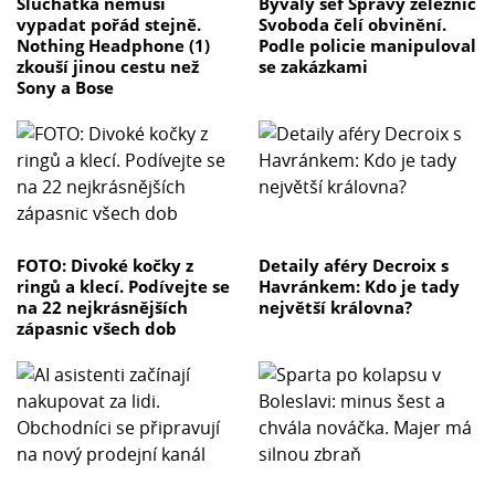
Sluchátka nemusí
Bývalý šéf Správy železnic
vypadat pořád stejně.
Svoboda čelí obvinění.
Nothing Headphone (1)
Podle policie manipuloval
zkouší jinou cestu než
se zakázkami
Sony a Bose
FOTO: Divoké kočky z
Detaily aféry Decroix s
ringů a klecí. Podívejte se
Havránkem: Kdo je tady
na 22 nejkrásnějších
největší královna?
zápasnic všech dob