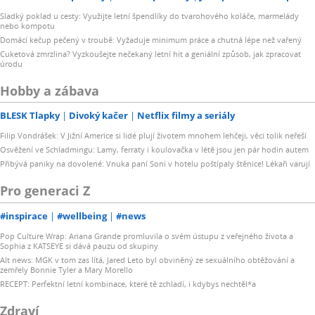
Sladký poklad u cesty: Využijte letní špendlíky do tvarohového koláče, marmelády
nebo kompotu
Domácí kečup pečený v troubě: Vyžaduje minimum práce a chutná lépe než vařený
Cuketová zmrzlina? Vyzkoušejte nečekaný letní hit a geniální způsob, jak zpracovat
úrodu
Hobby a zábava
BLESK Tlapky
Divoký kačer
Netflix filmy a seriály
Filip Vondrášek: V Jižní Americe si lidé plují životem mnohem lehčeji, věci tolik neřeší
Osvěžení ve Schladmingu: Lamy, ferraty i koulovačka v létě jsou jen pár hodin autem
Přibývá paniky na dovolené: Vnuka paní Soni v hotelu poštípaly štěnice! Lékaři varují
Pro generaci Z
#inspirace
#wellbeing
#news
Pop Culture Wrap: Ariana Grande promluvila o svém ústupu z veřejného života a
Sophia z KATSEYE si dává pauzu od skupiny
Alt news: MGK v tom zas lítá, Jared Leto byl obviněný ze sexuálního obtěžování a
zemřely Bonnie Tyler a Mary Morello
RECEPT: Perfektní letní kombinace, které tě zchladí, i kdybys nechtěl*a
Zdraví