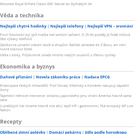
Mototest Royal Enfield Classic 650: Návrat do čtyřicátých let
Věda a technika
Nejlepší chytré hodinky
Nejlepší telefony
Nejlepší VPN – srovnání
První fotomobil byl spíš hračka než seriózní zařízení. O 25 let později je foťák klíčová
část výbavy telefonů
Zásilkovna usnadní vrácení zboží e-shopům. Balíček zanesete do Z-Boxu, ani není
nutné tisknout štítek
Válka s bloky. Průzkumník smaže mnoho malých souborů o třetinu rychleji
Ekonomika a byznys
Daňové přiznání
Novela zákoníku práce
Nadace EPCG
Emancipace českých miliardářů. Proč Strnad, Křetínský a Komárek nakupují západní
ikony
Tajemství měnové intervence: obranou japonského jenu chrání Amerika hlavně sama
sebe
U pražských hal chceme hlavně více akcí, lepší VIP i gastronomii, říká evropský šéf Live
Nation
Recepty
Oblíbené zimní polévky
Domácí pekárny
Jídlo podle horoskopu