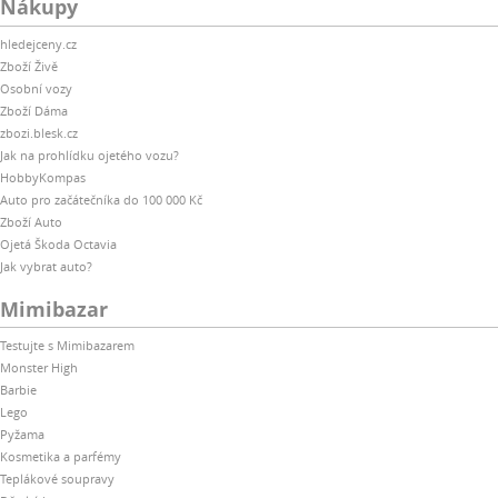
Nákupy
hledejceny.cz
Zboží Živě
Osobní vozy
Zboží Dáma
zbozi.blesk.cz
Jak na prohlídku ojetého vozu?
HobbyKompas
Auto pro začátečníka do 100 000 Kč
Zboží Auto
Ojetá Škoda Octavia
Jak vybrat auto?
Mimibazar
Testujte s Mimibazarem
Monster High
Barbie
Lego
Pyžama
Kosmetika a parfémy
Teplákové soupravy