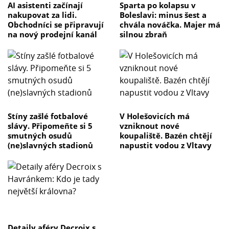
AI asistenti začínají
Sparta po kolapsu v
nakupovat za lidi.
Boleslavi: minus šest a
Obchodníci se připravují
chvála nováčka. Majer má
na nový prodejní kanál
silnou zbraň
Stíny zašlé fotbalové
V Holešovicích má
slávy. Připomeňte si 5
vzniknout nové
smutných osudů
koupaliště. Bazén chtějí
(ne)slavných stadionů
napustit vodou z Vltavy
Detaily aféry Decroix s