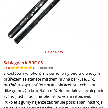
Galerie 1/5
Schlagwerk BRC 03
98 %
(2 hodnocení)
S koštětem vyrobeným z černého nylonu a kruhovým
průřezem se stanete mistrem hry na perkuse. Díky
pružné rukojeti můžete hrát i obrácenou technikou a
díky gumovým kroužkům můžete modulovat zvuk podle
svého gusta - od jemného až po velmi intenzivní.
Rukojeť z gumy nejenže zabraňuje poškrábání nástroje,
ale také poskytuje pohodlný a pevný úchop pro dlouhé