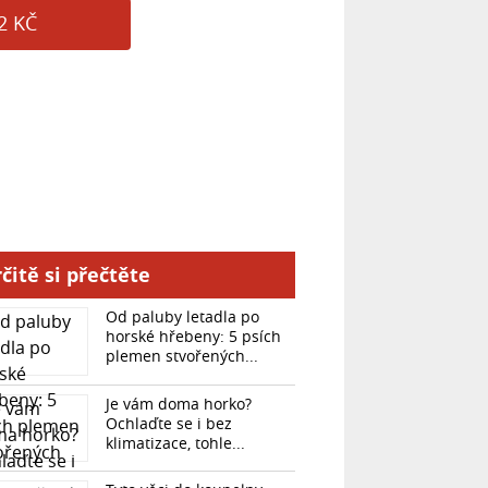
2 KČ
čitě si přečtěte
Od paluby letadla po
horské hřebeny: 5 psích
plemen stvořených...
Je vám doma horko?
Ochlaďte se i bez
klimatizace, tohle...