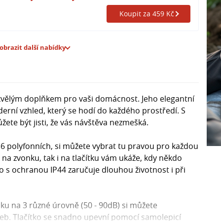
Koupit za 459 Kč
obrazit další nabídky
skvělým doplňkem pro vaši domácnost. Jeho elegantní
erní vzhled, který se hodí do každého prostředí. S
ete být jisti, že vás návštěva nezmešká.
16 polyfonních, si můžete vybrat tu pravou pro každou
k na zvonku, tak i na tlačítku vám ukáže, kdy někdo
o s ochranou IP44 zaručuje dlouhou životnost i při
nku na 3 různé úrovně (50 - 90dB) si můžete
třeb. Tlačítko se snadno upevní pomocí samolepicí