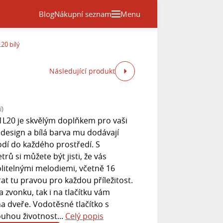
Blog
Nákupní seznam
Menu
L20 bílý
Následující produkt
í)
1L20 je skvělým doplňkem pro vaši
design a bílá barva mu dodávají
odí do každého prostředí. S
ů si můžete být jisti, že vás
litelnými melodiemi, včetně 16
at tu pravou pro každou příležitost.
a zvonku, tak i na tlačítku vám
a dveře. Vodotěsné tlačítko s
uhou životnost...
Celý popis