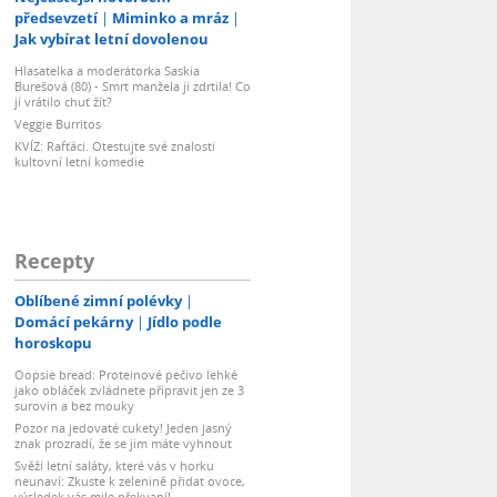
předsevzetí
Miminko a mráz
Jak vybírat letní dovolenou
Hlasatelka a moderátorka Saskia
Burešová (80) - Smrt manžela ji zdrtila! Co
jí vrátilo chuť žít?
Veggie Burritos
KVÍZ: Rafťáci. Otestujte své znalosti
kultovní letní komedie
Recepty
Oblíbené zimní polévky
Domácí pekárny
Jídlo podle
horoskopu
Oopsie bread: Proteinové pečivo lehké
jako obláček zvládnete připravit jen ze 3
surovin a bez mouky
Pozor na jedovaté cukety! Jeden jasný
znak prozradí, že se jim máte vyhnout
Svěží letní saláty, které vás v horku
neunaví: Zkuste k zelenině přidat ovoce,
výsledek vás mile překvapí!