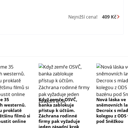
.00 x 16.50 cm
Nejnižší cena!
409 Kč
 budete mít vždy jistotu, že vás návštěva nezmešká a
ný.
me 35
Když zemře OSVČ,
Nová láska ve
ch westernů.
banka zablokuje
sněmovních la
ou proklatě
přístup k účtům.
Decroix s mla
ětšinu filmů si
Záchrana rodinné
kolegou z ODS
ustit online
firmy pak vyžaduje
pod Sněžkou
jeden zásadní krok