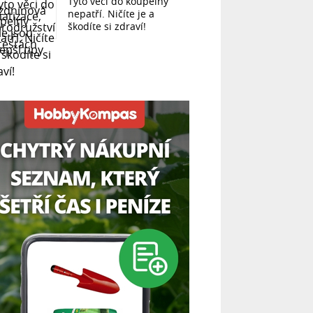
Tyto věci do koupelny
nepatří. Ničíte je a
škodíte si zdraví!