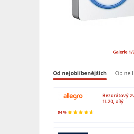
Galerie 1/
Od nejoblíbenějších
Od nejl
Bezdrátový zv
1L20, bílý
94 %