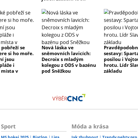
 pobřeží se
Nová láska ve
Pravděpodob
ere si ho moře.
sněmovních lavicích:
sestavy: Spart
ní jsou
Decroix s mladým
posilou i Vojt
pláže i
kolegou z ODS v bazénu
hrotu. Lídr Sla
 místa v
pod Sněžkou
základu
VÝBĚR
Sport
Móda a krása
MS hokej 2025
Biatlon
Liga
Jak zhubnout
Trendy nehty pro