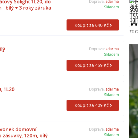
tový Solight 1L20, do
Doprava:
zdarma
- bílý + 3 roky záruka
Skladem
Koupit za 640 Kč
ílý
Doprava:
zdarma
Skladem
Koupit za 459 Kč
, 1L20
Doprava:
zdarma
Skladem
Koupit za 409 Kč
 Zvonek domovní
Doprava:
zdarma
 zásuvky, 120m, bílý
Skladem