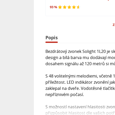
93 %
Z
Popis
Bezdrátový zvonek Solight 1L20 je 
design a bílá barva mu dodávají mod
dosahem signálu až 120 metrů si můž
S 48 volitelnými melodiemi, včetně 
příležitost. LED indikátor zvonění ja
zaklepal na dveře. Vodotěsné tlačítk
nepříznivém počasí.
S možností nastavení hlasitosti zvo
přizpůsobit hlasitost dle vašich po