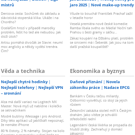
mistrů
jaro 2025
Nové make-up trendy
Deniova cesta: Sochůrek do základu a
Všude to bouchá! František Prachař zažil
slávistická stoperská klika. Ukáže i na
v letadle horor
Chorého?
Veselá premiéra nové české komedie:
Ocelářům hrozí v případě marodky
Ramba líbala svého ex Mádla! Noční tah
problém, řešit ho teď ale nebudou. Jak
Prahou s šesti gramy v sáčku…
složí útok?
Zákaz koupání na Džbánu platí, problém
Artisu pomáhá divočák ze Slavie: neumí
se sinicemi má i Šeberák: Jak jsou na tom
moc anglicky a někdy vyděsí trenéra.
další pražská koupaliště?
Čím?
Věda a technika
Ekonomika a byznys
Nejlepší chytré hodinky
Daňové přiznání
Novela
Nejlepší telefony
Nejlepší VPN
zákoníku práce
Nadace EPCG
– srovnání
Bankám v Česku tečou miliardy.
Odborníci vysvětlují, co stojí za jejich
Alza má další variaci na Logitech MX
růstem
Master. Nová myš už nabídne i kolečko
se setrvačníkem
Železniční zakázka století míří k Českým
drahám. Jako vítěze je schválili
Modré bubliny iMessage i pro Android.
středočeští radní
Díky této aplikaci už jablíčkáři nepoznají,
že nemáte iPhone
Legendární česká likérka se propadla do
hlubší ztráty. Zachraňují ji domácí
80 % čistoty, 2 % námahy. Stojan na kolo
zákazníci
Gearrista automaticky vyčistí řetěz po