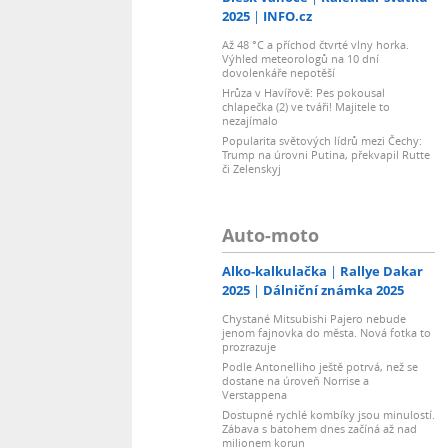
2025
INFO.cz
Až 48 °C a příchod čtvrté vlny horka.
Výhled meteorologů na 10 dní
dovolenkáře nepotěší
Hrůza v Havířově: Pes pokousal
chlapečka (2) ve tváři! Majitele to
nezajímalo
Popularita světových lídrů mezi Čechy:
Trump na úrovni Putina, překvapil Rutte
či Zelenskyj
Auto-moto
Alko-kalkulačka
Rallye Dakar
2025
Dálniční známka 2025
Chystané Mitsubishi Pajero nebude
jenom fajnovka do města. Nová fotka to
prozrazuje
Podle Antonelliho ještě potrvá, než se
dostane na úroveň Norrise a
Verstappena
Dostupné rychlé kombíky jsou minulostí.
Zábava s batohem dnes začíná až nad
milionem korun