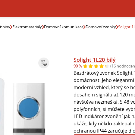
ebniny
Elektromateriály
Domovní komunikace
Domovní zvonky
Solight 1
Solight 1L20 bílý
90 %
(16 hodnocen
Bezdrátový zvonek Solight 
domácnost. Jeho elegantní 
moderní vzhled, který se h
dosahem signálu až 120 metr
návštěva nezmešká. S 48 vo
polyfonních, si můžete vybr
LED indikátor zvonění jak n
ukáže, kdy někdo zaklepal n
ochranou IP44 zaručuje dlo