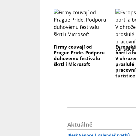
Firmy couvají od
Evropské
Prague Pride. Podporu
bortí a b
duhovému festivalu
V ohrože
škrtl i Microsoft
proslulé 
pracovní
turistice
Aktuálně
Blesk Vánoce
Kalendář svátků