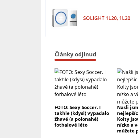
- Rozměry balení: 0.175 kg, 7.50 x 24
- Záruční doba: 24 měsíců
SOLIGHT 1L20, 1L20
S bezdrátovým zvonkem Solight 1L20
že váš domov bude moderně vybave
Články odjinud
FOTO: Sexy Soccer. I
Našli js
takhle (kdysi) vypadalo
nejlepší
žhavé (a polonahé)
Kolty js
fotbalové léto
nízko a v
můžete p