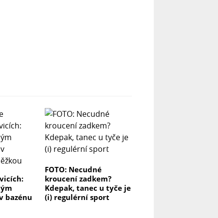
FOTO: Necudné
vicích:
kroucení zadkem?
dým
Kdepak, tanec u tyče je
 v bazénu
(i) regulérní sport