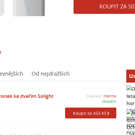
KOUPIT ZA 50
2
evnějších
Od nejdražších
Ur
onek ke dveřím Solight
Doprava:
zdarma
Skladem
Koupit za 453 Kč