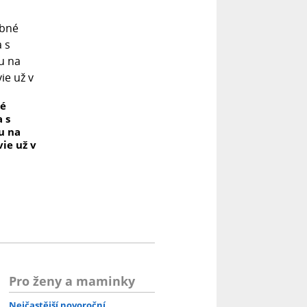
né
a s
ou na
vie už v
Pro ženy a maminky
Nejčastější novoroční