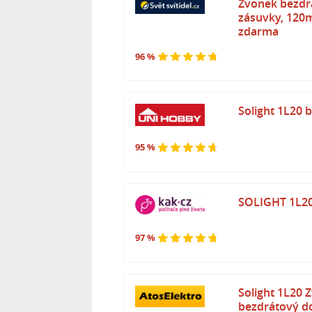
Zvonek bezdrá
zásuvky, 120m 
zdarma
96 %
Solight 1L20 b
95 %
SOLIGHT 1L20
97 %
Solight 1L20
bezdrátový do