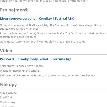
Parazité v nás: Kterým se u nás líbí a kde v našem těle je můžeme najít?
Pro nejmenší
Mourissonova poradna
Komiksy
Festival ABC
Nintendo nedělá jen skákačky a arkády. Fire Emblem: Fortune's Weave je pořádná
strategie pro fanoušky tahovek
Pomozte Salierimu začít nový život v Americe. Mafia: The Old Country odhaluje obsah
rozšíření těsně před vydáním
Nový traktor Zetor 6: Brněnská legenda slaví 80 let a jezdí skoro sama
Video
Prostor X
Branky, body, kokoti
Fortuna liga
Epicentrum Kalousek Nové nahrání
Meghanin narozeninový taneček
Kalousek v Epicentru: o důchodech, rozpočtu i o tom, co neskousl na Pavlovi
Nákupy
hledejceny.cz
Zboží Živě
Osobní vozy
Zboží Dáma