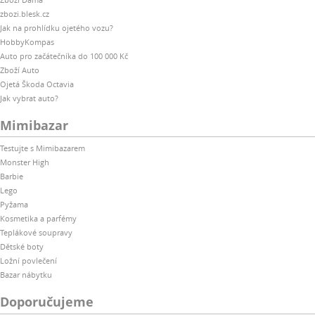
zbozi.blesk.cz
Jak na prohlídku ojetého vozu?
HobbyKompas
Auto pro začátečníka do 100 000 Kč
Zboží Auto
Ojetá Škoda Octavia
Jak vybrat auto?
Mimibazar
Testujte s Mimibazarem
Monster High
Barbie
Lego
Pyžama
Kosmetika a parfémy
Teplákové soupravy
Dětské boty
Ložní povlečení
Bazar nábytku
Doporučujeme