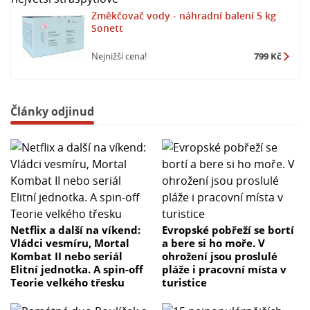
Změkčovač vody - náhradní balení 5 kg
Sonett
Nejnižší cena!
799 Kč
Články odjinud
Netflix a další na víkend:
Evropské pobřeží se bortí
Vládci vesmíru, Mortal
a bere si ho moře. V
Kombat II nebo seriál
ohrožení jsou proslulé
Elitní jednotka. A spin-off
pláže i pracovní místa v
Teorie velkého třesku
turistice