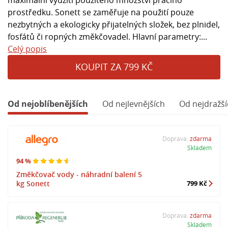
prostředku. Sonett se zaměřuje na použití pouze
nezbytných a ekologicky přijatelných složek, bez plnidel,
fosfátů či ropných změkčovadel. Hlavní parametry:...
Celý popis
KOUPIT ZA 799 KČ
Od nejoblíbenějších
Od nejlevnějších
Od nejdražší
Doprava:
zdarma
Skladem
94 %
Změkčovač vody - náhradní balení 5
kg Sonett
799 Kč
Doprava:
zdarma
Skladem