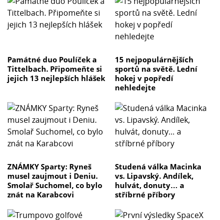
Památné duo Poulíček a
15 nejpopulárnějších
Tittelbach. Připomeňte si
sportů na světě. Lední
jejich 13 nejlepších hlášek
hokej v popředí
nehledejte
ZNÁMKY Sparty: Ryneš
Studená válka Macinka
musel zaujmout i Deniu.
vs. Lipavský. Andílek,
Smolař Suchomel, co bylo
hulvát, donuty… a
znát na Karabcovi
stříbrné příbory