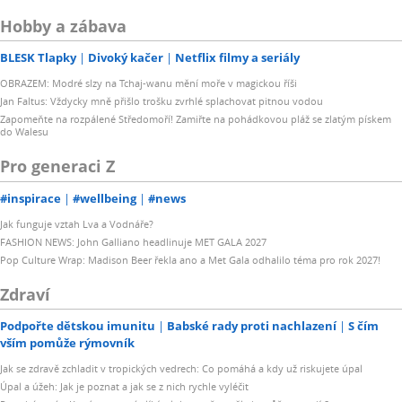
Hobby a zábava
BLESK Tlapky
Divoký kačer
Netflix filmy a seriály
OBRAZEM: Modré slzy na Tchaj-wanu mění moře v magickou říši
Jan Faltus: Vždycky mně přišlo trošku zvrhlé splachovat pitnou vodou
Zapomeňte na rozpálené Středomoří! Zamiřte na pohádkovou pláž se zlatým pískem
do Walesu
Pro generaci Z
#inspirace
#wellbeing
#news
Jak funguje vztah Lva a Vodnáře?
FASHION NEWS: John Galliano headlinuje MET GALA 2027
Pop Culture Wrap: Madison Beer řekla ano a Met Gala odhalilo téma pro rok 2027!
Zdraví
Podpořte dětskou imunitu
Babské rady proti nachlazení
S čím
vším pomůže rýmovník
Jak se zdravě zchladit v tropických vedrech: Co pomáhá a kdy už riskujete úpal
Úpal a úžeh: Jak je poznat a jak se z nich rychle vyléčit