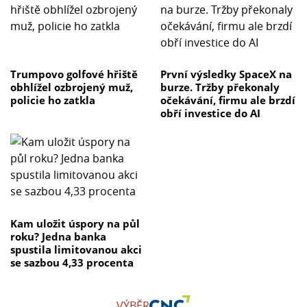
Trumpovo golfové hřiště
První výsledky SpaceX na
obhlížel ozbrojený muž,
burze. Tržby překonaly
policie ho zatkla
očekávání, firmu ale brzdí
obří investice do AI
Kam uložit úspory na půl
roku? Jedna banka
spustila limitovanou akci
se sazbou 4,33 procenta
VÝBĚR