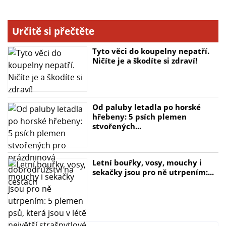
standardy a je vhodný i pro vegany. S Sonett
změkčovačem vody můžete mít čisté a hebké prádlo
bez zbytečné zátěže pro životní prostředí.
Určitě si přečtěte
Tyto věci do koupelny nepatří.
Ničíte je a škodíte si zdraví!
Od paluby letadla po horské
hřebeny: 5 psích plemen
stvořených...
Letní bouřky, vosy, mouchy i
sekačky jsou pro ně utrpením:...