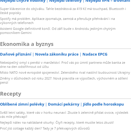
Nejlepší chytré hodinky
Nejlepší telefony
Nejlepší VPN – srovnání
Super klávesnice do obýváku. Tahle bezdrátová za 419 Kč má touchpad, Bluetooth i
české popisky
Spotify má problém. Aplikace zpomaluje, zamrzá a přerušuje přehrávání i na
výkonných telefonech
Asistent Google definitivně končí. Od září bude v Androidu jediným chytrým
pomocníkem Gemini
Ekonomika a byznys
Daňové přiznání
Novela zákoníku práce
Nadace EPCG
Nebezpečný omyl s penězi v manželství: Proč vás po úmrtí partnera může banka ze
dne na den odstřihnout od účtu
Místo NATO nové evropské spojenectví. Zelenského rival nastínil budoucnost Ukrajiny
Změny v důchodech od roku 2027: Nová pravidla ve výpočtech, výchovném a sdílení
penzí
Recepty
Oblíbené zimní polévky
Domácí pekárny
Jídlo podle horoskopu
Svěží letní saláty, které vás v horku neunaví: Zkuste k zelenině přidat ovoce, výsledek
vás mile překvapí!
Nejlepší nálev na nakládané okurky: Čtyři recepty, které musíte letos zkusit!
Proč jíst cottage každý den? Tady je 7 překvapivých důvodů