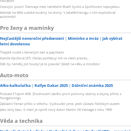
nevrátím!
Cestující, pozor! Tramvaje mezi náměstím Bratří Synků a Spořilovem nepojedou
Atentát na šéfa uralské továrny na drony: V Jekatěrinburgu s ním explodoval
automobil
Pro ženy a maminky
Nejčastější novoroční předsevzetí
Miminko a mráz
Jak vybírat
letní dovolenou
Thajské nudle s červeným kari a paprikami
Kamila Nývltová (37): Občas potřebuji mít ve všem pravdu...
Děti by neměly jíst houby! Je to pravda? Záleží na věku a množství
Auto-moto
Alko-kalkulačka
Rallye Dakar 2025
Dálniční známka 2025
Podcast F1sport #38: Zhodnocení závěru první poloviny sezony a dojmy přímo z
Hungaroringu
Základní Ferrari přišlo o střechu. Vyzkoušeli jsme, jestli zůstalo řidičským autem
Jako stroj času: K mání je úplně nový Aston Martin V8 Vantage z roku 1990
Věda a technika