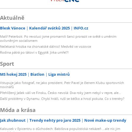
Aktuálně
Blesk Vánoce
Kalendář svátků 2025
INFO.cz
Malíř Peterbok: Po revoluci jsme promarnili šanci prorazit ve světě s uměním
ovlivněným socialismem
Nečekaná hrozba na chorvatské dálnici! Medvěd ve vozovce
Rodina pátrá po tátovi v Egyptě: Jirka umřel?!
Sport
MS hokej 2025
Biatlon
Liga mistrů
Vstupuje jako fotograf, ne jako prezident. Petr Pavel je členem Klubu sportovních
novinářů
Přehlížený Jašek válí ve Finsku, Česko nevolá: Dva roky jsem nebyl v repre, ale…
Další problémy v Dynamu. Chybí hráči, ruší se béčko a hrozí pokuta. Co s trenéry?
Móda a krása
Jak zhubnout
Trendy nehty pro jaro 2025
Nové make-up trendy
Kalousek v Epicentru o důchodech: Babišova populistická nekázeň …ale nic jim