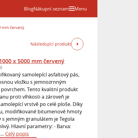
Blog
Nákupní seznam
Menu
00 mm červený
Následující produkt
 1000 x 5000 mm červený
í)
fikovaný samolepící asfaltový pás,
nosnou vložku s jemnozrnným
povrchem. Tento kvalitní produkt
nu proti vlhkosti a zároveň je
amolepící vrstvě po celé ploše. Díky
eru, modifikované bitumenové hmoty
vy s jemným granulátem je Tegola
ivý. Hlavní parametry: - Barva:
...
Celý popis