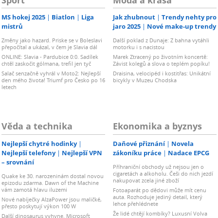
MS hokej 2025
Biatlon
Liga
Jak zhubnout
Trendy nehty pro
mistrů
jaro 2025
Nové make-up trendy
Změny jako hazard. Priske se v Boleslavi
Další poklad z Dunaje: Z bahna vytáhli
přepočítal a ukázal, v čem je Slavia dál
motorku i s nacistou
ONLINE: Slavia - Pardubice 0:0. Sadílek
Marek Ztracený po životním koncertě:
chtěl zaskočit gólmana, trefil jen tyč
Závist kolegů a slova o teplém popíku!
Salač senzačně vyhrál v Moto2: Nejlepší
Draisina, velocipéd i kostitřas: Unikátní
den mého života! Triumf pro Česko po 16
bicykly v Muzeu Chodska
letech
Věda a technika
Ekonomika a byznys
Nejlepší chytré hodinky
Daňové přiznání
Novela
Nejlepší telefony
Nejlepší VPN
zákoníku práce
Nadace EPCG
– srovnání
Příhraniční obchody už nejsou jen o
cigaretách a alkoholu. Češi do nich jezdí
Quake ke 30. narozeninám dostal novou
nakupovat zcela jiné zboží
epizodu zdarma. Dawn of the Machine
vám zamotá hlavu iluzemi
Fotoaparát po dědovi může mít cenu
auta. Rozhoduje jediný detail, který
Nové nabíječky AlzaPower jsou maličké,
lehce přehlédnete
přesto poskytují výkon 100 W
Že lidé chtějí kombíky? Luxusní Volva
Další dinosaurus vyhyne. Microsoft