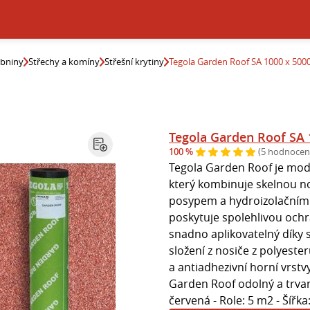
ebniny
Střechy a komíny
Střešní krytiny
Tegola Garden Roof SA 1000 x 50
Tegola Garden Roof SA
100 %
(5 hodnocen
Tegola Garden Roof je modi
který kombinuje skelnou 
posypem a hydroizolačním 
poskytuje spolehlivou ochra
snadno aplikovatelný díky s
složení z nosiče z polyest
a antiadhezivní horní vrst
Garden Roof odolný a trvanl
červená - Role: 5 m2 - Šířka: