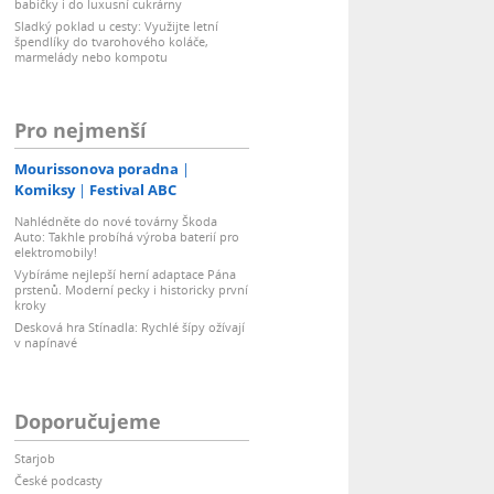
babičky i do luxusní cukrárny
Sladký poklad u cesty: Využijte letní
špendlíky do tvarohového koláče,
marmelády nebo kompotu
Pro nejmenší
Mourissonova poradna
Komiksy
Festival ABC
Nahlédněte do nové továrny Škoda
Auto: Takhle probíhá výroba baterií pro
elektromobily!
Vybíráme nejlepší herní adaptace Pána
prstenů. Moderní pecky i historicky první
kroky
Desková hra Stínadla: Rychlé šípy ožívají
v napínavé
Doporučujeme
Starjob
České podcasty