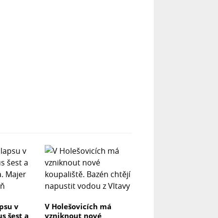
psu v
V Holešovicích má
us šest a
vzniknout nové