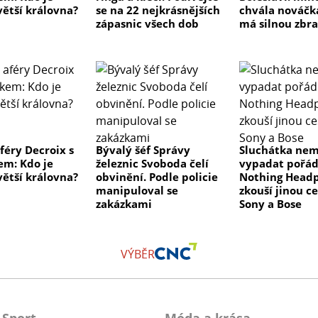
větší královna?
se na 22 nejkrásnějších
chvála nováčk
zápasnic všech dob
má silnou zbr
féry Decroix s
Bývalý šéf Správy
Sluchátka nem
m: Kdo je
železnic Svoboda čelí
vypadat pořád
větší královna?
obvinění. Podle policie
Nothing Headp
manipuloval se
zkouší jinou c
zakázkami
Sony a Bose
VÝBĚR
Sport
Móda a krása