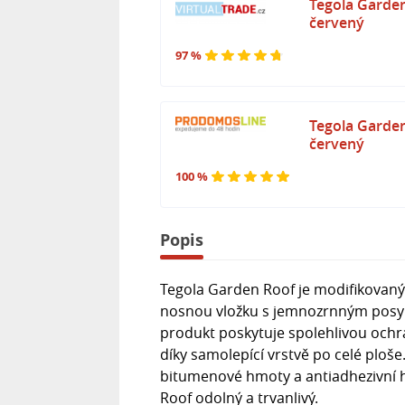
Tegola Garde
červený
97 %
Tegola Garde
červený
100 %
Popis
Tegola Garden Roof je modifikovaný
nosnou vložku s jemnozrnným posyp
produkt poskytuje spolehlivou ochra
díky samolepící vrstvě po celé ploše
bitumenové hmoty a antiadhezivní 
Roof odolný a trvanlivý.