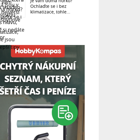
Je vám doma horko?
Ochlaďte se i bez
klimatizace, tohle...