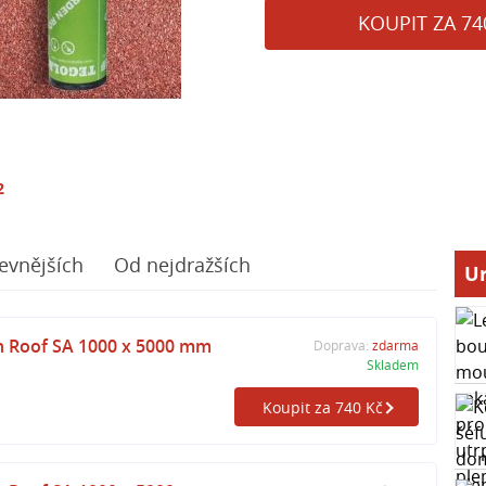
KOUPIT ZA 74
2
evnějších
Od nejdražších
Ur
n Roof SA 1000 x 5000 mm
Doprava:
zdarma
Skladem
Koupit za 740 Kč