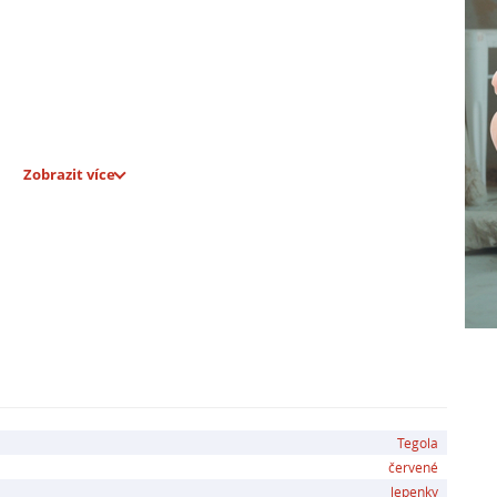
Zobrazit více
ehtu a nebezpečných látek
kladování pásů ve svislé poloze, aby nedocházelo k
 důležité dodržovat optimální teplotu nad 10°C a
h. S Tegola Garden Roof získáte kvalitní a
řechy bez obav z vlhkosti či úniků vody.
Tegola
červené
lepenky