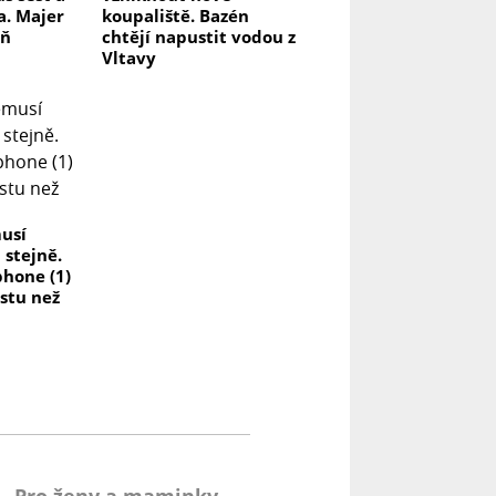
a. Majer
koupaliště. Bazén
aň
chtějí napustit vodou z
Vltavy
usí
 stejně.
hone (1)
estu než
Pro ženy a maminky