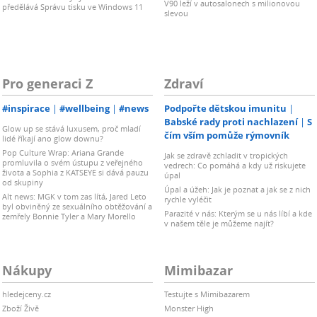
V90 leží v autosalonech s milionovou
předělává Správu tisku ve Windows 11
slevou
Pro generaci Z
Zdraví
#inspirace
#wellbeing
#news
Podpořte dětskou imunitu
Babské rady proti nachlazení
S
Glow up se stává luxusem, proč mladí
čím vším pomůže rýmovník
lidé říkají ano glow downu?
Pop Culture Wrap: Ariana Grande
Jak se zdravě zchladit v tropických
promluvila o svém ústupu z veřejného
vedrech: Co pomáhá a kdy už riskujete
života a Sophia z KATSEYE si dává pauzu
úpal
od skupiny
Úpal a úžeh: Jak je poznat a jak se z nich
Alt news: MGK v tom zas lítá, Jared Leto
rychle vyléčit
byl obviněný ze sexuálního obtěžování a
Parazité v nás: Kterým se u nás líbí a kde
zemřely Bonnie Tyler a Mary Morello
v našem těle je můžeme najít?
Nákupy
Mimibazar
hledejceny.cz
Testujte s Mimibazarem
Zboží Živě
Monster High