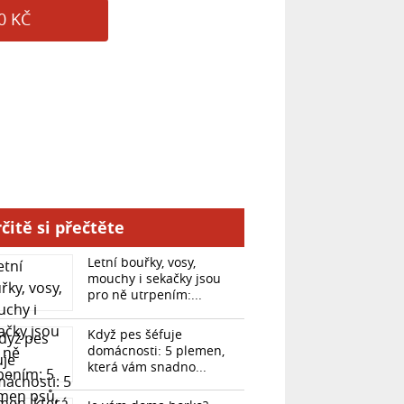
0 KČ
čitě si přečtěte
Letní bouřky, vosy,
mouchy i sekačky jsou
pro ně utrpením:...
Když pes šéfuje
domácnosti: 5 plemen,
která vám snadno...