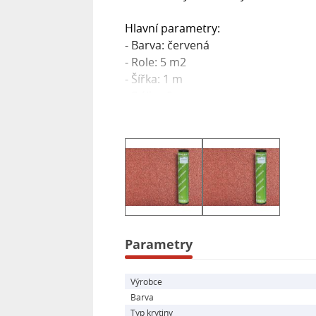
Hlavní parametry:
- Barva: červená
- Role: 5 m2
- Šířka: 1 m
- Délka: 5 m
- Tloušťka: ~ 2 mm
- Materiál bez azbestu, sloučenin d
Užitečným upozorněním je správné s
deformaci materiálu. Při aplikaci je
mechanické upevnění u šikmých střec
spolehlivou hydroizolaci pro vaše st
Parametry
Výrobce
Barva
Typ krytiny