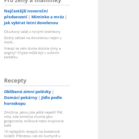
Nejčastější novoroční
předsevzetí
Miminko a mráz
Jak vybírat letní dovolenou
Okurkový salát s novými brambory
Dobrý základ na dovolenou nejen u
moře...
Vracejí se vám doma dokola rýmy a
angíny? Chyba může být v zubním
kartáčku
Recepty
Oblíbené zimní polévky
Domácí pekárny
Jídlo podle
horoskopu
Zmrzlina, jakou jste ještě nejedli! Pět
míst, kde zmrzlina chutná jako
gorgonzola, svíčková nebo krupicová
kaše
10 nejlepších receptů na švestkové
koláče: Přenesou vás do kuchyně u