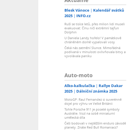
Blesk Vánoce
Kalendář svátků
2025
INFO.cz
Ruší se tisíce letů, přes milion lidí museli
evakuovat: Čínu ničí extrémní tajfun
Dolphin
U Daniela Landy hořelo! V památkově
chráněném domě vypalovali vosy
Čeká nás zatmění Slunce. Mimořádná
podívaná v minulosti ovlivňovala bitvy a
vyvolávala paniku
Auto-moto
Alko-kalkulačka
Rallye Dakar
2025
Dálniční známka 2025
MotoGP: Raul Fernandez si suverénně
dojel pro výhru ve Velké Británii
Tohle Porsche 911 je poseté symboly
Austrálie. Vozí na sobě miniaturní
umělecká díla
Češi bodovali v nejtěžším enduro závodě
planety. Znáte Red Bull Romaniacs?