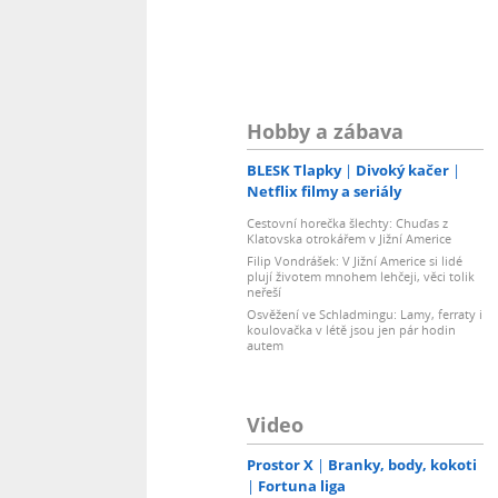
Hobby a zábava
BLESK Tlapky
Divoký kačer
Netflix filmy a seriály
Cestovní horečka šlechty: Chuďas z
Klatovska otrokářem v Jižní Americe
Filip Vondrášek: V Jižní Americe si lidé
plují životem mnohem lehčeji, věci tolik
neřeší
Osvěžení ve Schladmingu: Lamy, ferraty i
koulovačka v létě jsou jen pár hodin
autem
Video
Prostor X
Branky, body, kokoti
Fortuna liga