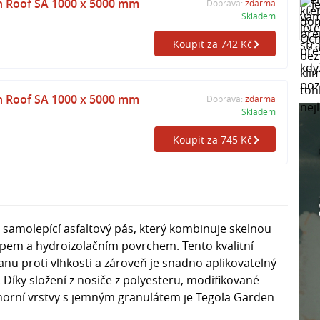
n Roof SA 1000 x 5000 mm
Doprava:
zdarma
Skladem
Koupit za 742 Kč
n Roof SA 1000 x 5000 mm
Doprava:
zdarma
Skladem
Koupit za 745 Kč
 samolepící asfaltový pás, který kombinuje skelnou
em a hydroizolačním povrchem. Tento kvalitní
nu proti vlhkosti a zároveň je snadno aplikovatelný
. Díky složení z nosiče z polyesteru, modifikované
horní vrstvy s jemným granulátem je Tegola Garden