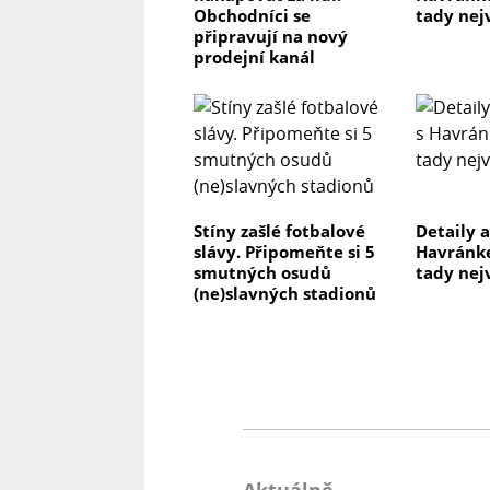
Obchodníci se
tady nej
připravují na nový
prodejní kanál
Stíny zašlé fotbalové
Detaily a
slávy. Připomeňte si 5
Havránke
smutných osudů
tady nej
(ne)slavných stadionů
Aktuálně