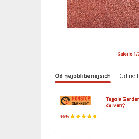
Galerie 1/
Od nejoblíbenějších
Od nejl
Tegola Garde
červený
96 %