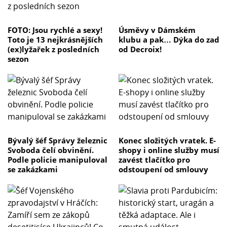
FOTO: Jsou rychlé a sexy!
Úsměvy v Dámském
Toto je 13 nejkrásnějších
klubu a pak… Dýka do zad
(ex)lyžařek z posledních
od Decroix!
sezon
Bývalý šéf Správy železnic
Konec složitých vratek. E-
Svoboda čelí obvinění.
shopy i online služby musí
Podle policie manipuloval
zavést tlačítko pro
se zakázkami
odstoupení od smlouvy