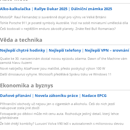
Alko-kalkulačka
Rallye Dakar 2025
Dálniční známka 2025
MotoGP: Raul Fernandez si suverénně dojel pro výhru ve Velké Británii
Tohle Porsche 911 je poseté symboly Austrálie. Vozí na sobě miniaturní umělecká díla
Češi bodovali v nejtěžším enduro závodě planety. Znáte Red Bull Romaniacs?
Věda a technika
Nejlepší chytré hodinky
Nejlepší telefony
Nejlepší VPN – srovnání
Quake ke 30. narozeninám dostal novou epizodu zdarma. Dawn of the Machine vám
zamotá hlavu iluzemi
Nové nabíječky AlzaPower jsou maličké, přesto poskytují výkon 100 W
Další dinosaurus vyhyne. Microsoft předělává Správu tisku ve Windows 11
Ekonomika a byznys
Daňové přiznání
Novela zákoníku práce
Nadace EPCG
Příhraniční obchody už nejsou jen o cigaretách a alkoholu. Češi do nich jezdí
nakupovat zcela jiné zboží
Fotoaparát po dědovi může mít cenu auta. Rozhoduje jediný detail, který lehce
přehlédnete
Že lidé chtějí kombíky? Luxusní Volva V90 leží v autosalonech s milionovou slevou