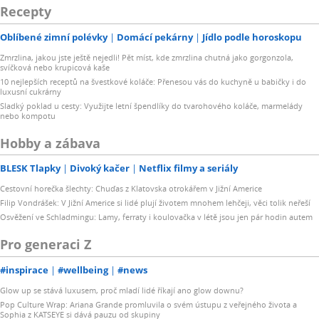
Recepty
Oblíbené zimní polévky
Domácí pekárny
Jídlo podle horoskopu
Zmrzlina, jakou jste ještě nejedli! Pět míst, kde zmrzlina chutná jako gorgonzola,
svíčková nebo krupicová kaše
10 nejlepších receptů na švestkové koláče: Přenesou vás do kuchyně u babičky i do
luxusní cukrárny
Sladký poklad u cesty: Využijte letní špendlíky do tvarohového koláče, marmelády
nebo kompotu
Hobby a zábava
BLESK Tlapky
Divoký kačer
Netflix filmy a seriály
Cestovní horečka šlechty: Chuďas z Klatovska otrokářem v Jižní Americe
Filip Vondrášek: V Jižní Americe si lidé plují životem mnohem lehčeji, věci tolik neřeší
Osvěžení ve Schladmingu: Lamy, ferraty i koulovačka v létě jsou jen pár hodin autem
Pro generaci Z
#inspirace
#wellbeing
#news
Glow up se stává luxusem, proč mladí lidé říkají ano glow downu?
Pop Culture Wrap: Ariana Grande promluvila o svém ústupu z veřejného života a
Sophia z KATSEYE si dává pauzu od skupiny