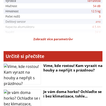
Výrobce
TerraMow
- Možnost ovládání prostřednictvím aplikace TerraMow
Hlučnost
54 dB
- Inteligentní detekce překážek a automatické zastavení
Hmotnost
12.5 kg
- Bezpečnostní funkce pro prevenci nehod
Počet nožů
3
- Pravidelné sekání pro udržení trávníku v optimální
Dešťový senzor
ano
kondici
Kapacita akumulátoru
4.5 Ah
Napětí
24 V
Zobrazit více parametrů
Určitě si přečtěte
Víme, kde rostou! Kam vyrazit na
houby a nepřijít s prázdnou?
Je vám doma horko? Ochlaďte se
i bez klimatizace, tohle...