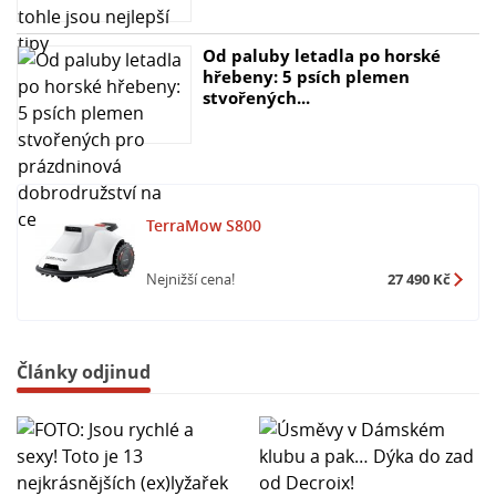
Od paluby letadla po horské
hřebeny: 5 psích plemen
stvořených...
TerraMow S800
Nejnižší cena!
27 490 Kč
Články odjinud