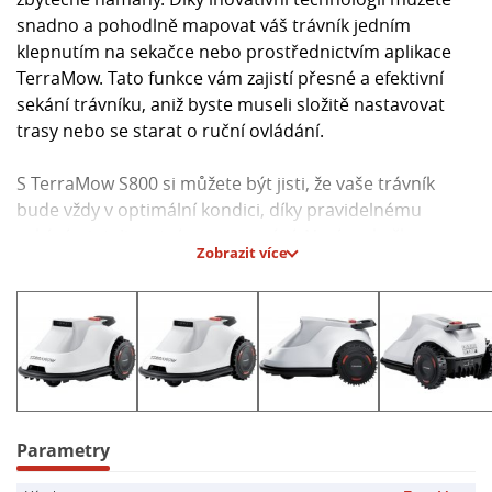
snadno a pohodlně mapovat váš trávník jedním
klepnutím na sekačce nebo prostřednictvím aplikace
TerraMow. Tato funkce vám zajistí přesné a efektivní
sekání trávníku, aniž byste museli složitě nastavovat
trasy nebo se starat o ruční ovládání.
S TerraMow S800 si můžete být jisti, že vaše trávník
bude vždy v optimální kondici, díky pravidelnému
sekání a inteligentnímu mapování. Navíc sekačka
Zobrazit více
disponuje různými bezpečnostními funkcemi, jako je
detekce překážek nebo automatické zastavení v
případě převrácení. To vám poskytne klidnou mysl a
jistotu, že sekačka bude pracovat bezpečně a
spolehlivě.
Hlavní parametry:
- Bezdrátová robotická sekačka TerraMow S800
Parametry
- Jednoduché mapování trávníku jedním klepnutím