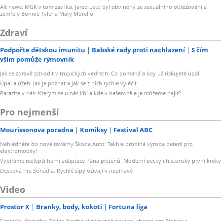
Alt news: MGK v tom zas lítá, Jared Leto byl obviněný ze sexuálního obtěžování a
zemřely Bonnie Tyler a Mary Morello
Zdraví
Podpořte dětskou imunitu
Babské rady proti nachlazení
S čím
vším pomůže rýmovník
Jak se zdravě zchladit v tropických vedrech: Co pomáhá a kdy už riskujete úpal
Úpal a úžeh: Jak je poznat a jak se z nich rychle vyléčit
Parazité v nás: Kterým se u nás líbí a kde v našem těle je můžeme najít?
Pro nejmenší
Mourissonova poradna
Komiksy
Festival ABC
Nahlédněte do nové továrny Škoda Auto: Takhle probíhá výroba baterií pro
elektromobily!
Vybíráme nejlepší herní adaptace Pána prstenů. Moderní pecky i historicky první kroky
Desková hra Stínadla: Rychlé šípy ožívají v napínavé
Video
Prostor X
Branky, body, kokoti
Fortuna liga
Fanoušci čínského Dalian Yingbo si připravili parádní choreo pro Stanciua