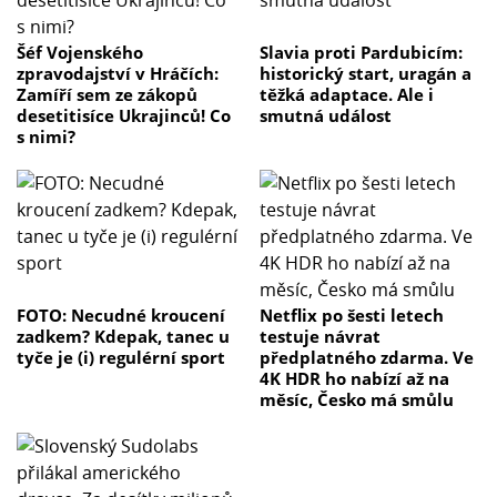
Šéf Vojenského
Slavia proti Pardubicím:
zpravodajství v Hráčích:
historický start, uragán a
Zamíří sem ze zákopů
těžká adaptace. Ale i
desetitisíce Ukrajinců! Co
smutná událost
s nimi?
FOTO: Necudné kroucení
Netflix po šesti letech
zadkem? Kdepak, tanec u
testuje návrat
tyče je (i) regulérní sport
předplatného zdarma. Ve
4K HDR ho nabízí až na
měsíc, Česko má smůlu