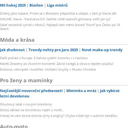
MS hokej 2025
Biatlon
Liga mistrů
Změny jako hazard. Priske se v Boleslavi přepočítal a ukázal, v čem je Slavia dál
ONLINE: Slavia - Pardubice 0:0. Sadílek chtěl zaskočit gólmana, trefil jen tyč
Salač senzačně vyhrál v Moto2: Nejlepší den mého života! Triumf pro Česko po 16
letech
Móda a krása
Jak zhubnout
Trendy nehty pro jaro 2025
Nové make-up trendy
Další poklad z Dunaje: Z bahna vytáhli motorku i s nacistou
Marek Ztracený po životním koncertě: Závist kolegů a slova o teplém popíku!
Draisina, velocipéd i kostitřas: Unikátní bicykly v Muzeu Chodska
Pro ženy a maminky
Nejčastější novoroční předsevzetí
Miminko a mráz
Jak vybírat
letní dovolenou
Okurkový salát s novými brambory
Dobrý základ na dovolenou nejen u moře...
Vracejí se vám doma dokola rýmy a angíny? Chyba může být v zubním kartáčku
Auto-moto