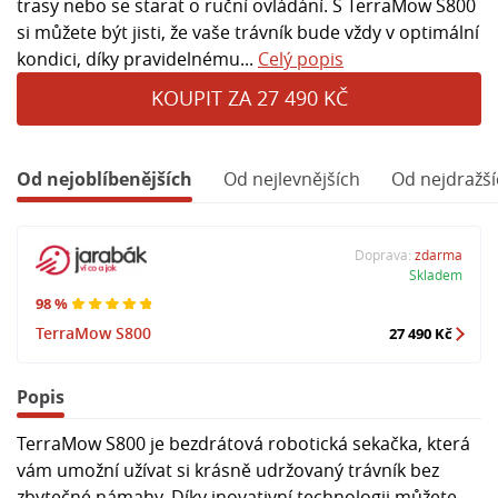
trasy nebo se starat o ruční ovládání. S TerraMow S800
si můžete být jisti, že vaše trávník bude vždy v optimální
kondici, díky pravidelnému...
Celý popis
KOUPIT ZA 27 490 KČ
Od nejoblíbenějších
Od nejlevnějších
Od nejdražší
Doprava:
zdarma
Skladem
98 %
TerraMow S800
27 490 Kč
Popis
TerraMow S800 je bezdrátová robotická sekačka, která
vám umožní užívat si krásně udržovaný trávník bez
zbytečné námahy. Díky inovativní technologii můžete