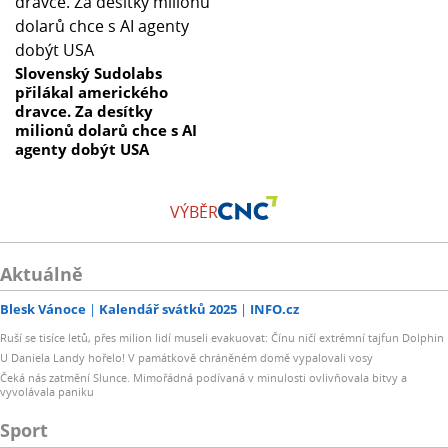
Slovenský Sudolabs
přilákal amerického
dravce. Za desítky
milionů dolarů chce s AI
agenty dobýt USA
VÝBĚR
Aktuálně
Blesk Vánoce
Kalendář svátků 2025
INFO.cz
Ruší se tisíce letů, přes milion lidí museli evakuovat: Čínu ničí extrémní tajfun Dolphin
U Daniela Landy hořelo! V památkově chráněném domě vypalovali vosy
Čeká nás zatmění Slunce. Mimořádná podívaná v minulosti ovlivňovala bitvy a
vyvolávala paniku
Sport