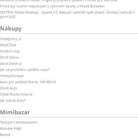
Priske byl hodně nespokojen s výkonem Sparty v Mladé Boleslavi
SESTŘIH: Mladá Boleslav - Sparta 2:0. Bezzubí Letenští opět ztratili. Domácí rozhodli v
první půli
Nákupy
hledejceny.cz
Zboží Živě
Osobní vozy
Zboží Dáma
zbozi.blesk.cz
Jak na prohlídku ojetého vozu?
HobbyKompas
Auto pro začátečníka do 100 000 Kč
Zboží Auto
Ojetá Škoda Octavia
Jak vybrat auto?
Mimibazar
Testujte s Mimibazarem
Monster High
Barbie