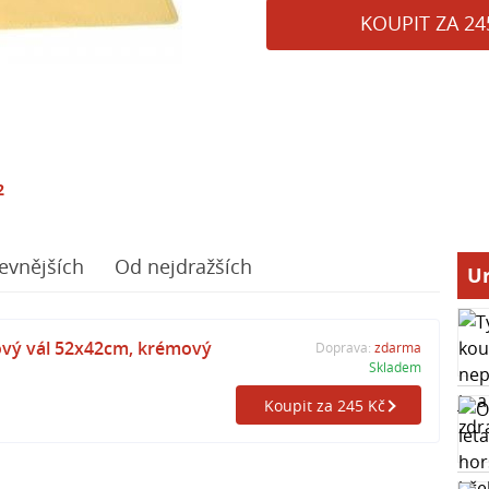
KOUPIT ZA 24
2
evnějších
Od nejdražších
Ur
ový vál 52x42cm, krémový
Doprava:
zdarma
Skladem
Koupit za 245 Kč