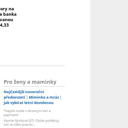
pory na
na banka
ovanou
 4,33
Pro ženy a maminky
Nejčastější novoroční
předsevzetí
Miminko a mráz
Jak vybírat letní dovolenou
Thajské nudle s červeným kari a
paprikami
Kamila Nývltová (37): Občas potřebuji
mít ve všem pravdu...