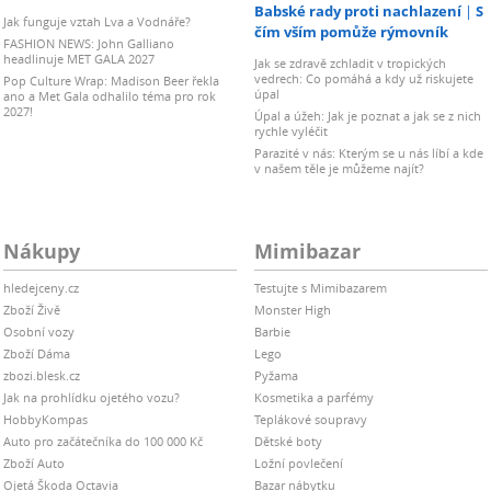
Babské rady proti nachlazení
S
Jak funguje vztah Lva a Vodnáře?
čím vším pomůže rýmovník
FASHION NEWS: John Galliano
headlinuje MET GALA 2027
Jak se zdravě zchladit v tropických
vedrech: Co pomáhá a kdy už riskujete
Pop Culture Wrap: Madison Beer řekla
úpal
ano a Met Gala odhalilo téma pro rok
2027!
Úpal a úžeh: Jak je poznat a jak se z nich
rychle vyléčit
Parazité v nás: Kterým se u nás líbí a kde
v našem těle je můžeme najít?
Nákupy
Mimibazar
hledejceny.cz
Testujte s Mimibazarem
Zboží Živě
Monster High
Osobní vozy
Barbie
Zboží Dáma
Lego
zbozi.blesk.cz
Pyžama
Jak na prohlídku ojetého vozu?
Kosmetika a parfémy
HobbyKompas
Teplákové soupravy
Auto pro začátečníka do 100 000 Kč
Dětské boty
Zboží Auto
Ložní povlečení
Ojetá Škoda Octavia
Bazar nábytku