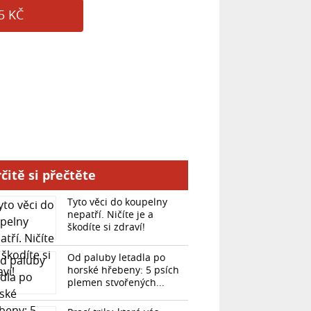
5 KČ
čitě si přečtěte
Tyto věci do koupelny
nepatří. Ničíte je a
škodíte si zdraví!
Od paluby letadla po
horské hřebeny: 5 psích
plemen stvořených...