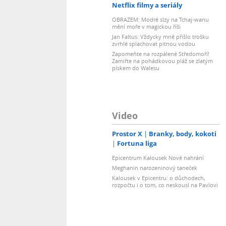
Netflix filmy a seriály
OBRAZEM: Modré slzy na Tchaj-wanu
mění moře v magickou říši
Jan Faltus: Vždycky mně přišlo trošku
zvrhlé splachovat pitnou vodou
Zapomeňte na rozpálené Středomoří!
Zamiřte na pohádkovou pláž se zlatým
pískem do Walesu
Video
Prostor X
Branky, body, kokoti
Fortuna liga
Epicentrum Kalousek Nové nahrání
Meghanin narozeninový taneček
Kalousek v Epicentru: o důchodech,
rozpočtu i o tom, co neskousl na Pavlovi