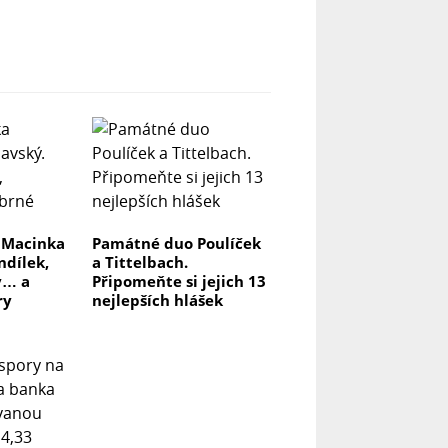
 Macinka
Památné duo Poulíček
ndílek,
a Tittelbach.
y… a
Připomeňte si jejich 13
ry
nejlepších hlášek