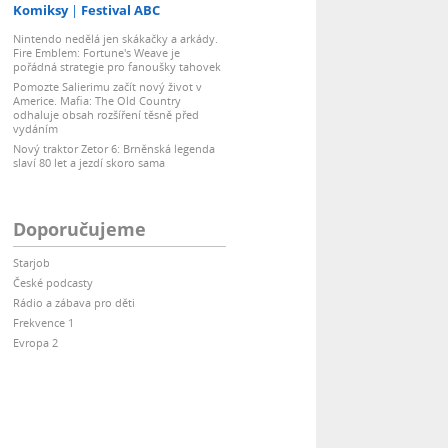
Komiksy
Festival ABC
Nintendo nedělá jen skákačky a arkády.
Fire Emblem: Fortune's Weave je
pořádná strategie pro fanoušky tahovek
Pomozte Salierimu začít nový život v
Americe. Mafia: The Old Country
odhaluje obsah rozšíření těsně před
vydáním
Nový traktor Zetor 6: Brněnská legenda
slaví 80 let a jezdí skoro sama
Doporučujeme
Starjob
České podcasty
Rádio a zábava pro děti
Frekvence 1
Evropa 2