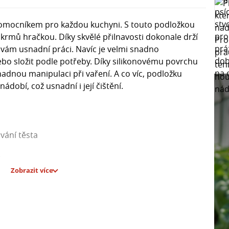
pomocníkem pro každou kuchyni. S touto podložkou
krmů hračkou. Díky skvělé přilnavosti dokonale drží
 vám usnadní práci. Navíc je velmi snadno
nebo složit podle potřeby. Díky silikonovému povrchu
snadnou manipulaci při vaření. A co víc, podložku
dobí, což usnadní i její čištění.
vání těsta
í
Zobrazit více