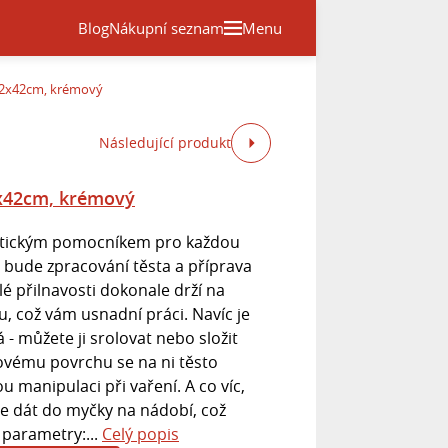
Blog
Nákupní seznam
Menu
52x42cm, krémový
Následující produkt
2x42cm, krémový
aktickým pomocníkem pro každou
 bude zpracování těsta a příprava
é přilnavosti dokonale drží na
, což vám usnadní práci. Navíc je
- můžete ji srolovat nebo složit
novému povrchu se na ni těsto
u manipulaci při vaření. A co víc,
 dát do myčky na nádobí, což
í parametry:...
Celý popis