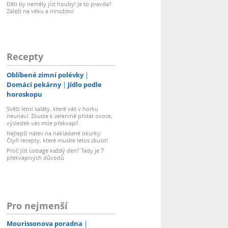
Děti by neměly jíst houby! Je to pravda?
Záleží na věku a množství
Recepty
Oblíbené zimní polévky
Domácí pekárny
Jídlo podle
horoskopu
Svěží letní saláty, které vás v horku
neunaví: Zkuste k zelenině přidat ovoce,
výsledek vás mile překvapí!
Nejlepší nálev na nakládané okurky:
Čtyři recepty, které musíte letos zkusit!
Proč jíst cottage každý den? Tady je 7
překvapivých důvodů
Pro nejmenší
Mourissonova poradna