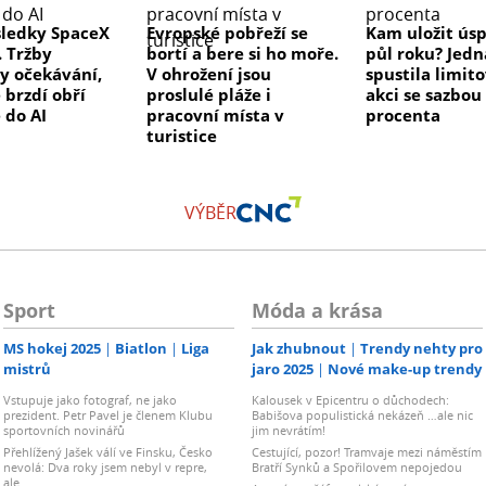
sledky SpaceX
Evropské pobřeží se
Kam uložit ús
. Tržby
bortí a bere si ho moře.
půl roku? Jed
y očekávání,
V ohrožení jsou
spustila limit
 brzdí obří
proslulé pláže i
akci se sazbou
 do AI
pracovní místa v
procenta
turistice
VÝBĚR
Sport
Móda a krása
MS hokej 2025
Biatlon
Liga
Jak zhubnout
Trendy nehty pro
mistrů
jaro 2025
Nové make-up trendy
Vstupuje jako fotograf, ne jako
Kalousek v Epicentru o důchodech:
prezident. Petr Pavel je členem Klubu
Babišova populistická nekázeň …ale nic
sportovních novinářů
jim nevrátím!
Přehlížený Jašek válí ve Finsku, Česko
Cestující, pozor! Tramvaje mezi náměstím
nevolá: Dva roky jsem nebyl v repre,
Bratří Synků a Spořilovem nepojedou
ale…