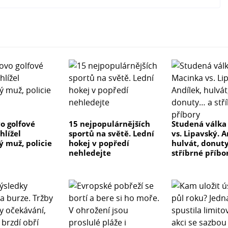
o golfové
15 nejpopulárnějších
Studená válka
hlížel
sportů na světě. Lední
vs. Lipavský. A
ý muž, policie
hokej v popředí
hulvát, donut
a
nehledejte
stříbrné příbo