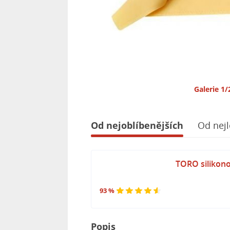
Galerie 1/
Od nejoblíbenějších
Od nejl
TORO silikon
93 %
Popis