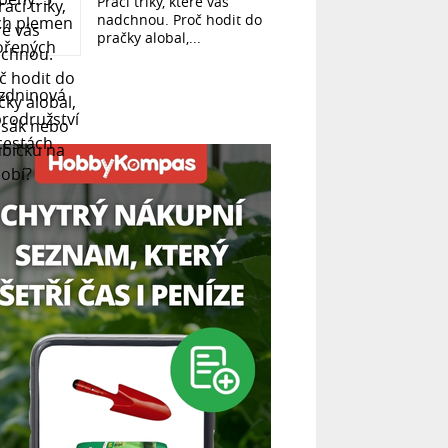
Prací triky, které vás
nadchnou. Proč hodit do
pračky alobal,...