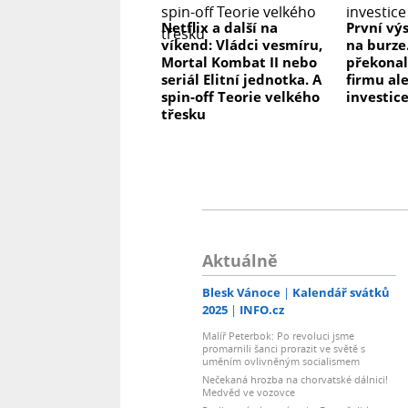
Netflix a další na
První vý
víkend: Vládci vesmíru,
na burze
Mortal Kombat II nebo
překonal
seriál Elitní jednotka. A
firmu ale
spin-off Teorie velkého
investice
třesku
Aktuálně
Blesk Vánoce
Kalendář svátků
2025
INFO.cz
Malíř Peterbok: Po revoluci jsme
promarnili šanci prorazit ve světě s
uměním ovlivněným socialismem
Nečekaná hrozba na chorvatské dálnici!
Medvěd ve vozovce