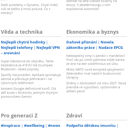
Atentát na šéfa uralské továrny na
Další problémy v Dynamu. Chybí hráči,
drony: V Jekatěrinburgu s ním
ruší se béčko a hrozí pokuta. Co s
explodoval automobil
trenéry?
Věda a technika
Ekonomika a byznys
Nejlepší chytré hodinky
Daňové přiznání
Novela
Nejlepší telefony
Nejlepší VPN
zákoníku práce
Nadace EPCG
– srovnání
Nebezpečný omyl s penězi v manželství:
Proč vás po úmrtí partnera může banka
Super klávesnice do obýváku. Tahle
ze dne na den odstřihnout od účtu
bezdrátová za 419 Kč má touchpad,
Bluetooth i české popisky
Místo NATO nové evropské spojenectví.
Zelenského rival nastínil budoucnost
Spotify má problém. Aplikace zpomaluje,
Ukrajiny
zamrzá a přerušuje přehrávání i na
výkonných telefonech
Změny v důchodech od roku 2027: Nová
pravidla ve výpočtech, výchovném a
Asistent Google definitivně končí. Od
sdílení penzí
září bude v Androidu jediným chytrým
pomocníkem Gemini
Pro generaci Z
Zdraví
#inspirace
#wellbeing
#news
Podpořte dětskou imunitu