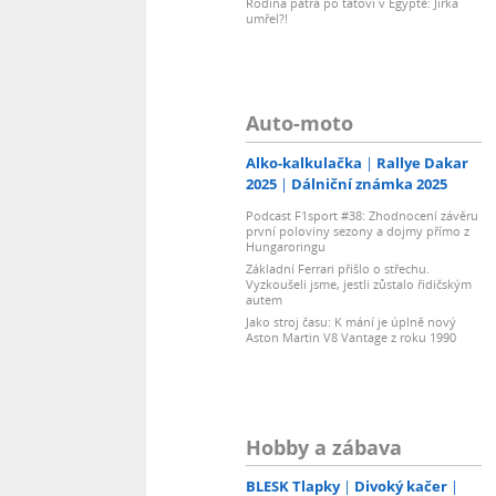
Rodina pátrá po tátovi v Egyptě: Jirka
umřel?!
Auto-moto
Alko-kalkulačka
Rallye Dakar
2025
Dálniční známka 2025
Podcast F1sport #38: Zhodnocení závěru
první poloviny sezony a dojmy přímo z
Hungaroringu
Základní Ferrari přišlo o střechu.
Vyzkoušeli jsme, jestli zůstalo řidičským
autem
Jako stroj času: K mání je úplně nový
Aston Martin V8 Vantage z roku 1990
Hobby a zábava
BLESK Tlapky
Divoký kačer