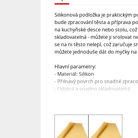
Silikonová podložka je praktickým 
bude zpracování těsta a příprava po
na kuchyňské desce nebo stolu, což
skladovatelná - můžete ji srolovat 
se na ni těsto nelepí, což zaručuje 
můžete jednoduše dát do myčky na ná
Hlavní parametry:
- Materiál: Silikon
- Přilnavý povrch pro snadné zpraco
- Odolná a snadno skladovatelná
- Možnost použití v myčce na nádob