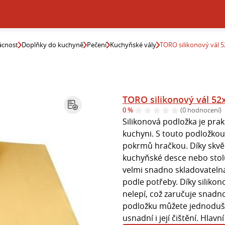
cnost
Doplňky do kuchyně
Pečení
Kuchyňské vály
TORO silikonový vál 
TORO silikonový vál 5
0 %
(0 hodnocení)
Silikonová podložka je pr
kuchyni. S touto podložkou
pokrmů hračkou. Díky skvěl
kuchyňské desce nebo stolu
velmi snadno skladovatelná 
podle potřeby. Díky siliko
nelepí, což zaručuje snadno
podložku můžete jednoduše
usnadní i její čištění. Hlavn