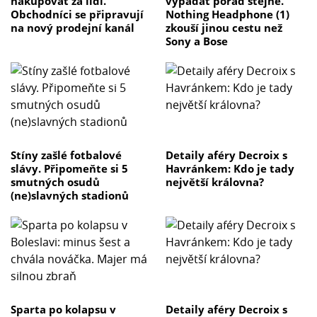
nakupovat za lidi.
vypadat pořád stejně.
Obchodníci se připravují
Nothing Headphone (1)
na nový prodejní kanál
zkouší jinou cestu než
Sony a Bose
Stíny zašlé fotbalové
Detaily aféry Decroix s
slávy. Připomeňte si 5
Havránkem: Kdo je tady
smutných osudů
největší královna?
(ne)slavných stadionů
Sparta po kolapsu v
Detaily aféry Decroix s