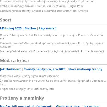
Ruské černé vdovy: Rychle se vdávají za vojáky, inkasují dávky, když padnou!
Prahou jde duhový průvod: Tisíce lidí v ulicích! Vrcholí Prague Pride
Cestovní horečka šlechty: Chuďas z Klatovska otrokářem v Jižní Americe
Sport
MS hokej 2025
Biatlon
Liga mistrů
Osm let? Krátký čas. Šest dalších a navždy! Vinícius pokračuje v Realu, za 25 milionů
eur
Kam míří Haraslín? Místo mrakodrapů oázy, stadion velký jak v Plzni. Byl by největší
hvězdou
Manuel před odletem na ME v atletice: Moc bych si přála medaili. Prozradila strategii
Móda a krása
Jak zhubnout
Trendy nehty pro jaro 2025
Nové make-up trendy
Máte málo vody? Zrádný signál ukáže vaše moč
Životní koncert Ztraceného na Letné: Co se dělo ve VIP stanu? Jágr přišel s Dominikou,
ale...
Erupce sicilské sopky Etny: Ruší desítky letů
Pro ženy a maminky
Nejčastější novoroční předsevzetí
Miminko a mráz
Jak vybírat