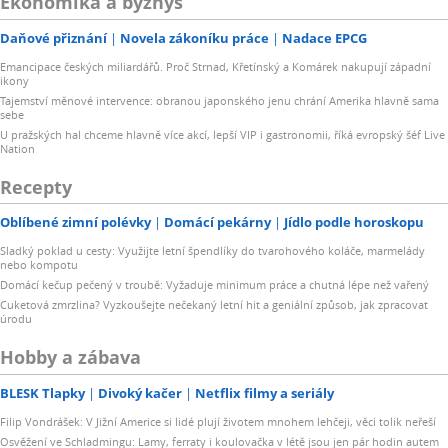
Ekonomika a byznys
Daňové přiznání
Novela zákoníku práce
Nadace EPCG
Emancipace českých miliardářů. Proč Strnad, Křetínský a Komárek nakupují západní
ikony
Tajemství měnové intervence: obranou japonského jenu chrání Amerika hlavně sama
sebe
U pražských hal chceme hlavně více akcí, lepší VIP i gastronomii, říká evropský šéf Live
Nation
Recepty
Oblíbené zimní polévky
Domácí pekárny
Jídlo podle horoskopu
Sladký poklad u cesty: Využijte letní špendlíky do tvarohového koláče, marmelády
nebo kompotu
Domácí kečup pečený v troubě: Vyžaduje minimum práce a chutná lépe než vařený
Cuketová zmrzlina? Vyzkoušejte nečekaný letní hit a geniální způsob, jak zpracovat
úrodu
Hobby a zábava
BLESK Tlapky
Divoký kačer
Netflix filmy a seriály
Filip Vondrášek: V Jižní Americe si lidé plují životem mnohem lehčeji, věci tolik neřeší
Osvěžení ve Schladmingu: Lamy, ferraty i koulovačka v létě jsou jen pár hodin autem