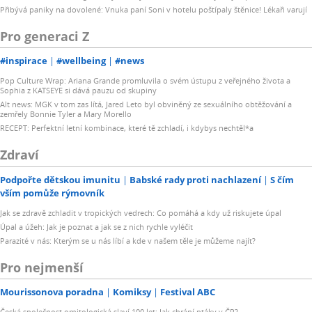
Přibývá paniky na dovolené: Vnuka paní Soni v hotelu poštípaly štěnice! Lékaři varují
Pro generaci Z
#inspirace
#wellbeing
#news
Pop Culture Wrap: Ariana Grande promluvila o svém ústupu z veřejného života a
Sophia z KATSEYE si dává pauzu od skupiny
Alt news: MGK v tom zas lítá, Jared Leto byl obviněný ze sexuálního obtěžování a
zemřely Bonnie Tyler a Mary Morello
RECEPT: Perfektní letní kombinace, které tě zchladí, i kdybys nechtěl*a
Zdraví
Podpořte dětskou imunitu
Babské rady proti nachlazení
S čím
vším pomůže rýmovník
Jak se zdravě zchladit v tropických vedrech: Co pomáhá a kdy už riskujete úpal
Úpal a úžeh: Jak je poznat a jak se z nich rychle vyléčit
Parazité v nás: Kterým se u nás líbí a kde v našem těle je můžeme najít?
Pro nejmenší
Mourissonova poradna
Komiksy
Festival ABC
Česká společnost ornitologická slaví 100 let: Jak chrání ptáky v ČR?