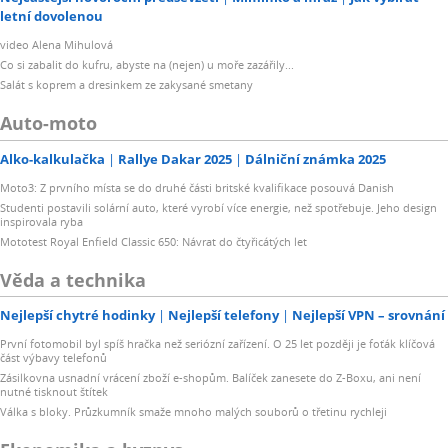
letní dovolenou
video Alena Mihulová
Co si zabalit do kufru, abyste na (nejen) u moře zazářily...
Salát s koprem a dresinkem ze zakysané smetany
Auto-moto
Alko-kalkulačka
Rallye Dakar 2025
Dálniční známka 2025
Moto3: Z prvního místa se do druhé části britské kvalifikace posouvá Danish
Studenti postavili solární auto, které vyrobí více energie, než spotřebuje. Jeho design
inspirovala ryba
Mototest Royal Enfield Classic 650: Návrat do čtyřicátých let
Věda a technika
Nejlepší chytré hodinky
Nejlepší telefony
Nejlepší VPN – srovnání
První fotomobil byl spíš hračka než seriózní zařízení. O 25 let později je foťák klíčová
část výbavy telefonů
Zásilkovna usnadní vrácení zboží e-shopům. Balíček zanesete do Z-Boxu, ani není
nutné tisknout štítek
Válka s bloky. Průzkumník smaže mnoho malých souborů o třetinu rychleji