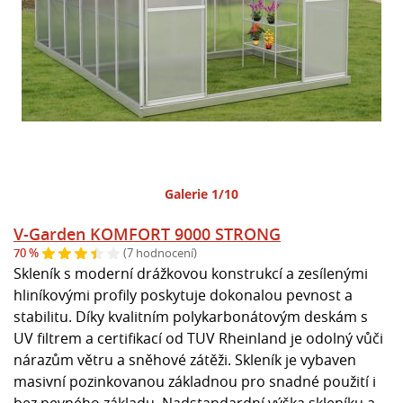
Galerie 1/10
V-Garden KOMFORT 9000 STRONG
70 %
(7 hodnocení)
Skleník s moderní drážkovou konstrukcí a zesílenými
hliníkovými profily poskytuje dokonalou pevnost a
stabilitu. Díky kvalitním polykarbonátovým deskám s
UV filtrem a certifikací od TUV Rheinland je odolný vůči
nárazům větru a sněhové zátěži. Skleník je vybaven
masivní pozinkovanou základnou pro snadné použití i
bez pevného základu. Nadstandardní výška skleníku a