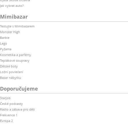
Jak vybrat auto?
Mimibazar
Testujte s Mimibazarem
Monster High
Barbie
Lego
Pyžama
Kosmetika a parfémy
Teplákové soupravy
Dětské boty
Ložní povlečení
Bazar nábytku
Doporučujeme
Starjob
České podcasty
Rádio a zábava pro děti
Frekvence 1
Evropa 2