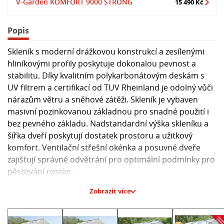
V-Garden KOMFORT 9000 STRONG
15 490 Kč
Popis
Skleník s moderní drážkovou konstrukcí a zesílenými
hliníkovými profily poskytuje dokonalou pevnost a
stabilitu. Díky kvalitním polykarbonátovým deskám s
UV filtrem a certifikací od TUV Rheinland je odolný vůči
nárazům větru a sněhové zátěži. Skleník je vybaven
masivní pozinkovanou základnou pro snadné použití i
bez pevného základu. Nadstandardní výška skleníku a
šířka dveří poskytují dostatek prostoru a užitkový
komfort. Ventilační střešní okénka a posuvné dveře
zajišťují správné odvětrání pro optimální podmínky pro
pěstování rostlin.
Zobrazit více
Hlavní parametry:
- Plocha: 9.5 m2
- Konstrukce: Hliníková