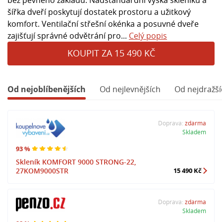
šířka dveří poskytují dostatek prostoru a užitkový
komfort. Ventilační střešní okénka a posuvné dveře
zajišťují správné odvětrání pro...
Celý popis
KOUPIT ZA 15 490 KČ
Od nejoblíbenějších
Od nejlevnějších
Od nejdražší
Doprava:
zdarma
Skladem
93 %
Skleník KOMFORT 9000 STRONG-22,
27KOM9000STR
15 490 Kč
Doprava:
zdarma
Skladem