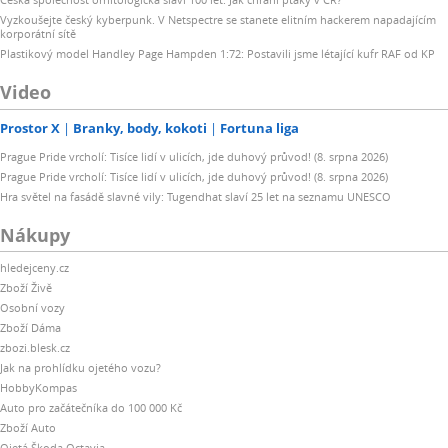
Vyzkoušejte český kyberpunk. V Netspectre se stanete elitním hackerem napadajícím
korporátní sítě
Plastikový model Handley Page Hampden 1:72: Postavili jsme létající kufr RAF od KP
Video
Prostor X
Branky, body, kokoti
Fortuna liga
Prague Pride vrcholí: Tisíce lidí v ulicích, jde duhový průvod! (8. srpna 2026)
Prague Pride vrcholí: Tisíce lidí v ulicích, jde duhový průvod! (8. srpna 2026)
Hra světel na fasádě slavné vily: Tugendhat slaví 25 let na seznamu UNESCO
Nákupy
hledejceny.cz
Zboží Živě
Osobní vozy
Zboží Dáma
zbozi.blesk.cz
Jak na prohlídku ojetého vozu?
HobbyKompas
Auto pro začátečníka do 100 000 Kč
Zboží Auto
Ojetá Škoda Octavia