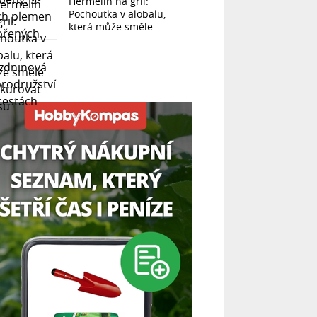
Hermelín na gril:
Pochoutka v alobalu,
která může směle...