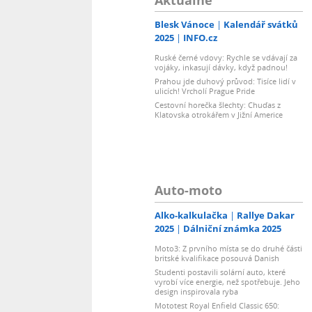
Blesk Vánoce
Kalendář svátků
2025
INFO.cz
Ruské černé vdovy: Rychle se vdávají za
vojáky, inkasují dávky, když padnou!
Prahou jde duhový průvod: Tisíce lidí v
ulicích! Vrcholí Prague Pride
Cestovní horečka šlechty: Chuďas z
Klatovska otrokářem v Jižní Americe
Auto-moto
Alko-kalkulačka
Rallye Dakar
2025
Dálniční známka 2025
Moto3: Z prvního místa se do druhé části
britské kvalifikace posouvá Danish
Studenti postavili solární auto, které
vyrobí více energie, než spotřebuje. Jeho
design inspirovala ryba
Mototest Royal Enfield Classic 650: