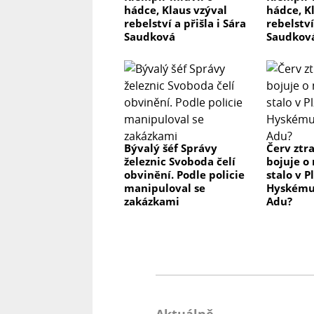
hádce, Klaus vzýval
hádce, K
rebelství a přišla i Sára
rebelství
Saudková
Saudkov
Bývalý šéf Správy
Červ ztra
železnic Svoboda čelí
bojuje o 
obvinění. Podle policie
stalo v 
manipuloval se
Hyskému
zakázkami
Adu?
Aktuálně