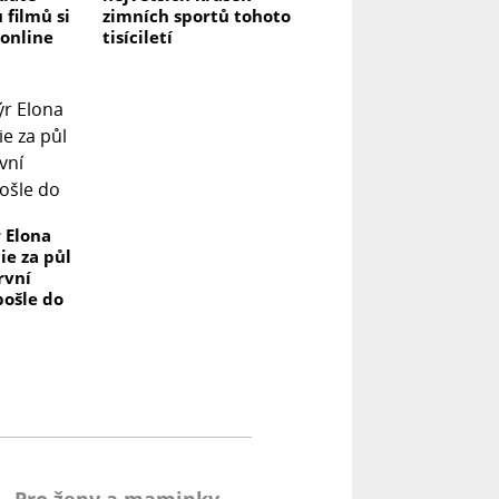
 filmů si
zimních sportů tohoto
 online
tisíciletí
 Elona
ie za půl
rvní
 pošle do
Pro ženy a maminky