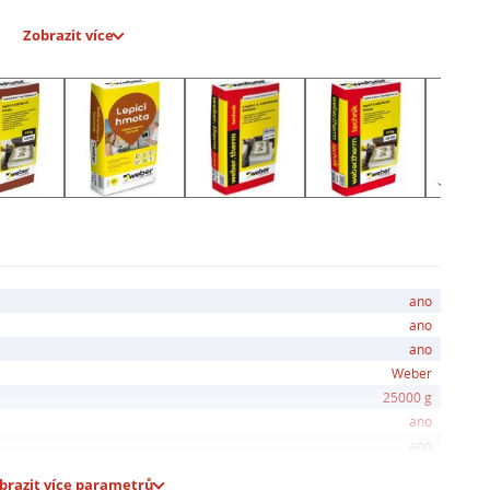
Zobrazit více
správnou aplikaci, doporučuje se dodržovat maximální
rovností podkladu. Příprava je snadná - stačí omítku
ásledně je možné aplikovat.
2 měsíců od data výroby v suchých, krytých skladech.
 použít zednickou lžíci, zubovou špachtli a další
 Při práci je důležité dodržovat optimální teplotní
podmínek jako je silný vítr nebo déšť.
valitní volba pro vaše omítkářské projekty.
ano
ano
ano
Weber
25000 g
ano
ano
brazit více parametrů