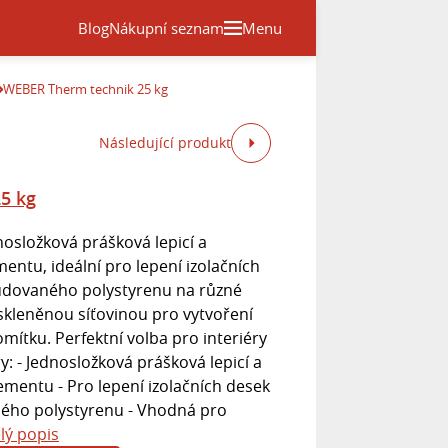
Blog
Nákupní seznam
Menu
WEBER Therm technik 25 kg
Následující produkt
5 kg
osložková prášková lepicí a
entu, ideální pro lepení izolačních
rudovaného polystyrenu na různé
skleněnou síťovinou pro vytvoření
omítku. Perfektní volba pro interiéry
y: - Jednosložková prášková lepicí a
ementu - Pro lepení izolačních desek
ného polystyrenu - Vhodná pro
lý popis