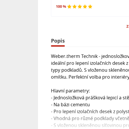
100 %
Z
Popis
Weber.therm Technik - jednosložkov
ideální pro lepení izolačních desek
typy podkladů. S vloženou skleněnou
omítku. Perfektní volba pro interiéry 
Hlavní parametry:
- Jednosložková prášková lepicí a s
- Na bázi cementu
- Pro lepení izolačních desek z pol
- Vhodná pro různé podklady včetně
- S vloženou skleněnou síťovinou pr