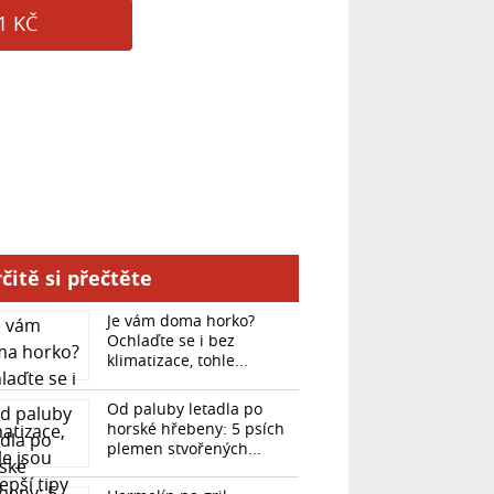
1 KČ
čitě si přečtěte
Je vám doma horko?
Ochlaďte se i bez
klimatizace, tohle...
Od paluby letadla po
horské hřebeny: 5 psích
plemen stvořených...