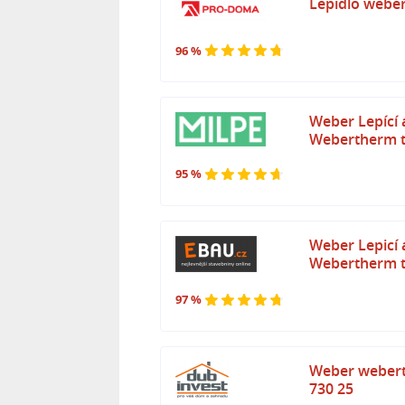
Lepidlo weber
96 %
Weber Lepící 
Webertherm t
95 %
Weber Lepicí 
Webertherm t
97 %
Weber weberth
730 25