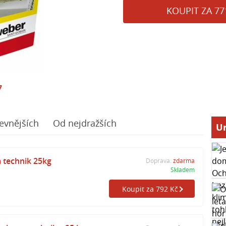
KOUPIT ZA 77
7
evnějších
Od nejdražších
Ur
technik 25kg
Doprava:
zdarma
Skladem
Koupit za 792 Kč