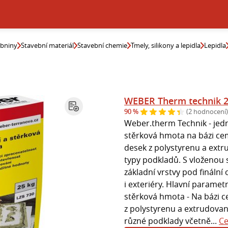
ebniny
Stavební materiál
Stavební chemie
Tmely, silikony a lepidla
Lepidla
WEBER Therm technik 2
90 %
(2 hodnocení)
Weber.therm Technik - jedn
stěrková hmota na bázi cem
desek z polystyrenu a ext
typy podkladů. S vloženou 
základní vrstvy pod finální 
i exteriéry. Hlavní parametr
stěrková hmota - Na bázi c
z polystyrenu a extrudova
různé podklady včetně...
Ce