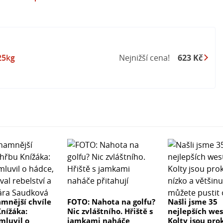
25kg
Nejnižší cena!
623 Kč
mnější chvíle
FOTO: Nahota na golfu?
Našli jsme 35
nížáka:
Nic zvláštního. Hřiště s
nejlepších wes
mluvil o
jamkami naháče
Kolty jsou pro