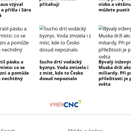
laus vzýval
přitahují
nízko a většinu
 a přišla i Sára
můžete pustit
á
til pásku a
Sucho drtí vodácký
Bývalý inženýr
místo: co se
byznys. Voda zmizela i
Muska drží akc
Plzni a pomůže
z míst, kde to Česko
miliardy. Při p
 nechtěný
dosud nepoznalo
příležitosti je
světa
VÝBĚR
Sport
Móda a krása