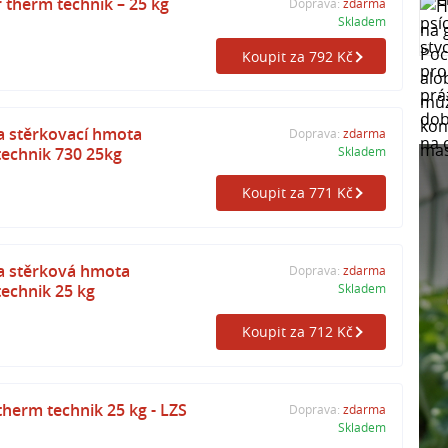
 therm technik – 25 kg
Doprava:
zdarma
Skladem
Koupit za 792 Kč
a stěrkovací hmota
Doprava:
zdarma
echnik 730 25kg
Skladem
Koupit za 771 Kč
a stěrková hmota
Doprava:
zdarma
echnik 25 kg
Skladem
Koupit za 712 Kč
erm technik 25 kg - LZS
Doprava:
zdarma
Skladem