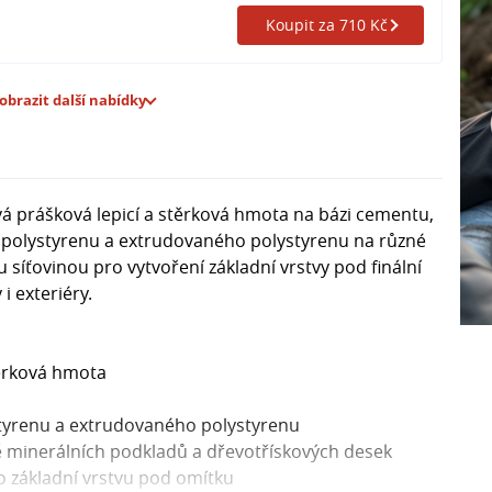
Koupit za 710 Kč
obrazit další nabídky
á prášková lepicí a stěrková hmota na bázi cementu,
 z polystyrenu a extrudovaného polystyrenu na různé
 síťovinou pro vytvoření základní vrstvy pod finální
i exteriéry.
těrková hmota
ystyrenu a extrudovaného polystyrenu
 minerálních podkladů a dřevotřískových desek
o základní vrstvu pod omítku