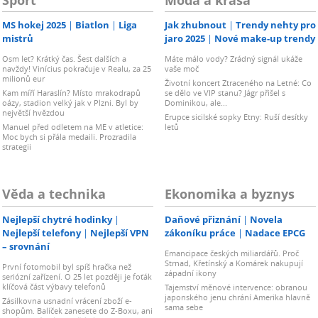
MS hokej 2025
Biatlon
Liga
Jak zhubnout
Trendy nehty pro
mistrů
jaro 2025
Nové make-up trendy
Osm let? Krátký čas. Šest dalších a
Máte málo vody? Zrádný signál ukáže
navždy! Vinícius pokračuje v Realu, za 25
vaše moč
milionů eur
Životní koncert Ztraceného na Letné: Co
Kam míří Haraslín? Místo mrakodrapů
se dělo ve VIP stanu? Jágr přišel s
oázy, stadion velký jak v Plzni. Byl by
Dominikou, ale...
největší hvězdou
Erupce sicilské sopky Etny: Ruší desítky
Manuel před odletem na ME v atletice:
letů
Moc bych si přála medaili. Prozradila
strategii
Věda a technika
Ekonomika a byznys
Nejlepší chytré hodinky
Daňové přiznání
Novela
Nejlepší telefony
Nejlepší VPN
zákoníku práce
Nadace EPCG
– srovnání
Emancipace českých miliardářů. Proč
Strnad, Křetínský a Komárek nakupují
První fotomobil byl spíš hračka než
západní ikony
seriózní zařízení. O 25 let později je foťák
klíčová část výbavy telefonů
Tajemství měnové intervence: obranou
japonského jenu chrání Amerika hlavně
Zásilkovna usnadní vrácení zboží e-
sama sebe
shopům. Balíček zanesete do Z-Boxu, ani