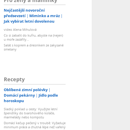
Nejčastější novoroční
předsevzetí
Miminko a mráz
Jak vybírat letní dovolenou
video Alena Mihulová
Co si zabalit do kufru, abyste na (nejen)
u moře zazářily...
Salát s koprem a dresinkem ze zakysané
smetany
Recepty
Oblíbené zimní polévky
Domácí pekárny
Jídlo podle
horoskopu
Sladký poklad u cesty: Využijte letní
špendlíky do tvarohového koláče,
marmelády nebo kompotu
Domácí kečup pečený v troubě: Vyžaduje
minimum práce a chutná lépe než vařený