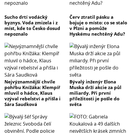
Sucho drtí vodácký
Červ ztratil pásku a
byznys. Voda zmizela i z
bojuje o místo: co se stalo
míst, kde to Česko dosud
v Plzni a pomůže
nepoznalo
Hyskému nechtěný Adu?
Nejvýznamnější chvíle
Bývalý inženýr Elona
pohřbu Knížáka: Klempíř
Muska drží akcie za půl
mluvil o hádce, Klaus
miliardy. Při první
vzýval rebelství a přišla i
příležitosti je pošle do
Sára Saudková
světa