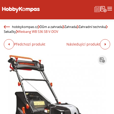
hobbykompas.cz
Dům a zahrada
Zahrada
Zahradní technika
Sekačky
Weibang WB 536 SB V-DOV
Předchozí produkt
Následující produkt