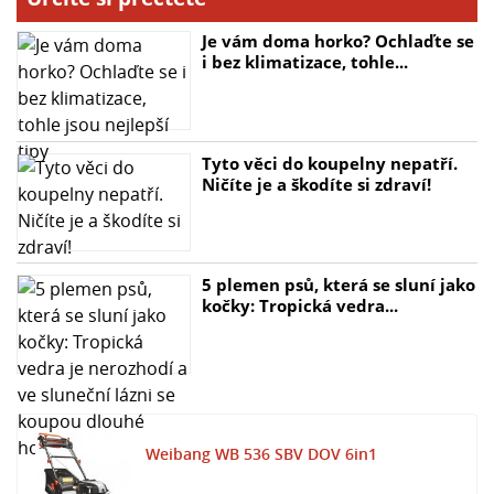
- Objem koše 70l
- Rozměry 1050 x 620 x 520 mm
Je vám doma horko? Ochlaďte se
- Záruka 4 roky
i bez klimatizace, tohle...
Tyto věci do koupelny nepatří.
Ničíte je a škodíte si zdraví!
5 plemen psů, která se sluní jako
kočky: Tropická vedra...
Weibang WB 536 SBV DOV 6in1