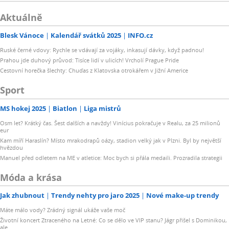
Aktuálně
Blesk Vánoce
Kalendář svátků 2025
INFO.cz
Ruské černé vdovy: Rychle se vdávají za vojáky, inkasují dávky, když padnou!
Prahou jde duhový průvod: Tisíce lidí v ulicích! Vrcholí Prague Pride
Cestovní horečka šlechty: Chuďas z Klatovska otrokářem v Jižní Americe
Sport
MS hokej 2025
Biatlon
Liga mistrů
Osm let? Krátký čas. Šest dalších a navždy! Vinícius pokračuje v Realu, za 25 milionů
eur
Kam míří Haraslín? Místo mrakodrapů oázy, stadion velký jak v Plzni. Byl by největší
hvězdou
Manuel před odletem na ME v atletice: Moc bych si přála medaili. Prozradila strategii
Móda a krása
Jak zhubnout
Trendy nehty pro jaro 2025
Nové make-up trendy
Máte málo vody? Zrádný signál ukáže vaše moč
Životní koncert Ztraceného na Letné: Co se dělo ve VIP stanu? Jágr přišel s Dominikou,
ale...