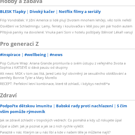
Hobby a zábava
BLESK Tlapky
Divoký kačer
Netflix filmy a seriály
Filip Vondrášek: V Jižní Americe si lidé plují životem mnohem lehčeji, věci tolik neřeší
Osvěžení ve Schladmingu: Lamy, ferraty i koulovačka v létě jsou jen pár hodin autem
Přibývá paniky na dovolené: Vnuka paní Soni v hotelu poštípaly štěnice! Lékaři varují
Pro generaci Z
#inspirace
#wellbeing
#news
Pop Culture Wrap: Ariana Grande promluvila o svém ústupu z veřejného života a
Sophia z KATSEYE si dává pauzu od skupiny
Alt news: MGK v tom zas lítá, Jared Leto byl obviněný ze sexuálního obtěžování a
zemřely Bonnie Tyler a Mary Morello
RECEPT: Perfektní letní kombinace, které tě zchladí, i kdybys nechtěl*a
Zdraví
Podpořte dětskou imunitu
Babské rady proti nachlazení
S čím
vším pomůže rýmovník
Jak se zdravě zchladit v tropických vedrech: Co pomáhá a kdy už riskujete úpal
Úpal a úžeh: Jak je poznat a jak se z nich rychle vyléčit
Parazité v nás: Kterým se u nás líbí a kde v našem těle je můžeme najít?