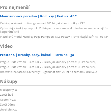
Pro nejmenší
Mourissonova poradna
Komiksy
Festival ABC
Česká společnost ornitologická slaví 100 let: Jak chrání ptáky v ČR?
Vyzkoušejte český kyberpunk. V Netspectre se stanete elitním hackerem napadajícím
korporátní sítě
Plastikový model Handley Page Hampden 1:72: Postavili jsme létající kufr RAF od KP
Video
Prostor X
Branky, body, kokoti
Fortuna liga
Prague Pride vrcholí: Tisíce lidí v ulicích, jde duhový průvod! (8. srpna 2026)
Prague Pride vrcholí: Tisíce lidí v ulicích, jde duhový průvod! (8. srpna 2026)
Hra světel na fasádě slavné vily: Tugendhat slaví 25 let na seznamu UNESCO
Nákupy
hledejceny.cz
Zboží Živě
Osobní vozy
Zboží Dáma
zbozi.blesk.cz