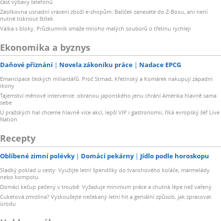
část výbavy telefonů
Zásilkovna usnadní vrácení zboží e-shopům. Balíček zanesete do Z-Boxu, ani není
nutné tisknout štítek
Válka s bloky. Průzkumník smaže mnoho malých souborů o třetinu rychleji
Ekonomika a byznys
Daňové přiznání
Novela zákoníku práce
Nadace EPCG
Emancipace českých miliardářů. Proč Strnad, Křetínský a Komárek nakupují západní
ikony
Tajemství měnové intervence: obranou japonského jenu chrání Amerika hlavně sama
sebe
U pražských hal chceme hlavně více akcí, lepší VIP i gastronomii, říká evropský šéf Live
Nation
Recepty
Oblíbené zimní polévky
Domácí pekárny
Jídlo podle horoskopu
Sladký poklad u cesty: Využijte letní špendlíky do tvarohového koláče, marmelády
nebo kompotu
Domácí kečup pečený v troubě: Vyžaduje minimum práce a chutná lépe než vařený
Cuketová zmrzlina? Vyzkoušejte nečekaný letní hit a geniální způsob, jak zpracovat
úrodu