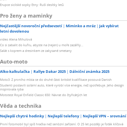
Erupce sicilské sopky Etny: Ruší desítky letů
Pro ženy a maminky
Nejčastější novoroční předsevzetí
Miminko a mráz
Jak vybírat
letní dovolenou
video Alena Mihulová
Co si zabalit do kufru, abyste na (nejen) u moře zazářily...
Salát s koprem a dresinkem ze zakysané smetany
Auto-moto
Alko-kalkulačka
Rallye Dakar 2025
Dálniční známka 2025
Moto3: Z prvního místa se do druhé části britské kvalifikace posouvá Danish
Studenti postavili solární auto, které vyrobí více energie, než spotřebuje. Jeho design
inspirovala ryba
Mototest Royal Enfield Classic 650: Návrat do čtyřicátých let
Věda a technika
Nejlepší chytré hodinky
Nejlepší telefony
Nejlepší VPN – srovnání
První fotomobil byl spíš hračka než seriózní zařízení. O 25 let později je foťák klíčová