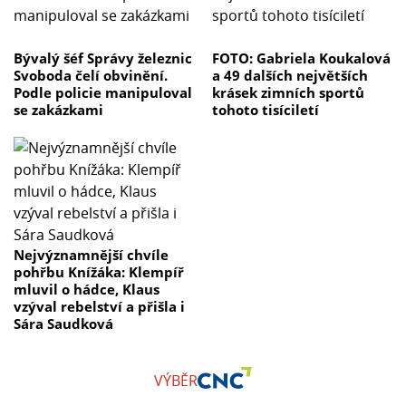
Bývalý šéf Správy železnic
FOTO: Gabriela Koukalová
Svoboda čelí obvinění.
a 49 dalších největších
Podle policie manipuloval
krásek zimních sportů
se zakázkami
tohoto tisíciletí
Nejvýznamnější chvíle
pohřbu Knížáka: Klempíř
mluvil o hádce, Klaus
vzýval rebelství a přišla i
Sára Saudková
VÝBĚR