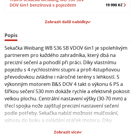
DOV 6in1 benzínová s pojezdem
19 990 Kč
Zobrazit další nabídky
Popis
Sekačka Weibang WB 536 SB VDOV 6in1 je spolehlivým
partnerem pro každého zahradníka, který dbá na
precizní sečení a pohodlí při práci. Díky vlastnímu
pojezdu s 4 rychlostními stupni a profi 4stupňovou
převodovkou zvládne i náročné terény s lehkostí. S
výkonným motorem B&S DOV 4 takt o výkonu 6 PS a
šířkou sečení 530 mm dokáže rychle a efektivně pokosit
velkou plochu. Centrální nastavení výšky (30-70 mm) a
třecí spojka nože zajišťují precizní nastavení sečení
podle potřeby. Sekačka nabízí možnost mulčování,
výhozu do boku a ovládání otáček motoru. Díky
ukazateli naplnění koše vždy víte, kdy je potřeba ho
Zobrazit více
vyprázdnit. Kola s kuličkovými ložisky a kvalitní ocelový