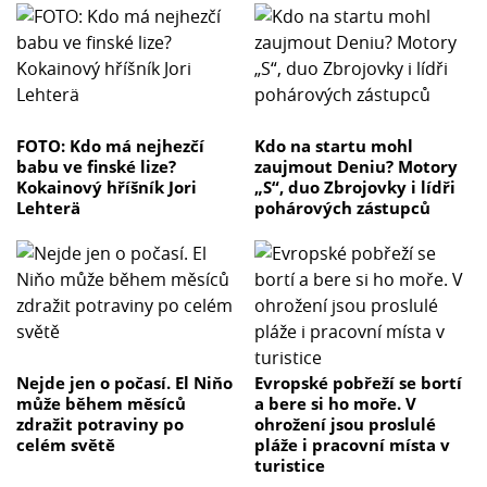
FOTO: Kdo má nejhezčí
Kdo na startu mohl
babu ve finské lize?
zaujmout Deniu? Motory
Kokainový hříšník Jori
„S“, duo Zbrojovky i lídři
Lehterä
pohárových zástupců
Nejde jen o počasí. El Niňo
Evropské pobřeží se bortí
může během měsíců
a bere si ho moře. V
zdražit potraviny po
ohrožení jsou proslulé
celém světě
pláže i pracovní místa v
turistice