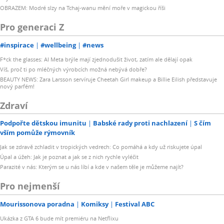
OBRAZEM: Modré slzy na Tchaj-wanu mění moře v magickou říši
Pro generaci Z
#inspirace
#wellbeing
#news
F*ck the glasses: AI Meta brýle mají zjednodušit život, zatím ale dělají opak
Víš, proč ti po mléčných výrobcích možná nebývá dobře?
BEAUTY NEWS: Zara Larsson servíruje Cheetah Girl makeup a Billie Eilish představuje
nový parfém!
Zdraví
Podpořte dětskou imunitu
Babské rady proti nachlazení
S čím
vším pomůže rýmovník
Jak se zdravě zchladit v tropických vedrech: Co pomáhá a kdy už riskujete úpal
Úpal a úžeh: Jak je poznat a jak se z nich rychle vyléčit
Parazité v nás: Kterým se u nás líbí a kde v našem těle je můžeme najít?
Pro nejmenší
Mourissonova poradna
Komiksy
Festival ABC
Ukázka z GTA 6 bude mít premiéru na Netflixu