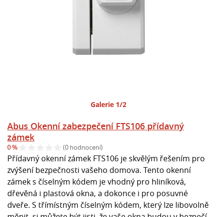
Galerie 1/2
Abus Okenní zabezpečení FTS106 přídavný
zámek
0 %
(0 hodnocení)
Přídavný okenní zámek FTS106 je skvělým řešením pro
zvýšení bezpečnosti vašeho domova. Tento okenní
zámek s číselným kódem je vhodný pro hliníková,
dřevěná i plastová okna, a dokonce i pro posuvné
dveře. S třímístným číselným kódem, který lze libovolně
měnit, si můžete být jisti, že vaše okna budou v bezpečí.