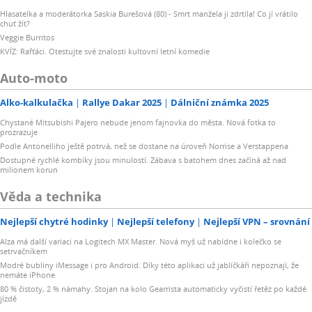
Hlasatelka a moderátorka Saskia Burešová (80) - Smrt manžela ji zdrtila! Co jí vrátilo
chuť žít?
Veggie Burritos
KVÍZ: Rafťáci. Otestujte své znalosti kultovní letní komedie
Auto-moto
Alko-kalkulačka
Rallye Dakar 2025
Dálniční známka 2025
Chystané Mitsubishi Pajero nebude jenom fajnovka do města. Nová fotka to
prozrazuje
Podle Antonelliho ještě potrvá, než se dostane na úroveň Norrise a Verstappena
Dostupné rychlé kombíky jsou minulostí. Zábava s batohem dnes začíná až nad
milionem korun
Věda a technika
Nejlepší chytré hodinky
Nejlepší telefony
Nejlepší VPN – srovnání
Alza má další variaci na Logitech MX Master. Nová myš už nabídne i kolečko se
setrvačníkem
Modré bubliny iMessage i pro Android. Díky této aplikaci už jablíčkáři nepoznají, že
nemáte iPhone
80 % čistoty, 2 % námahy. Stojan na kolo Gearrista automaticky vyčistí řetěz po každé
jízdě