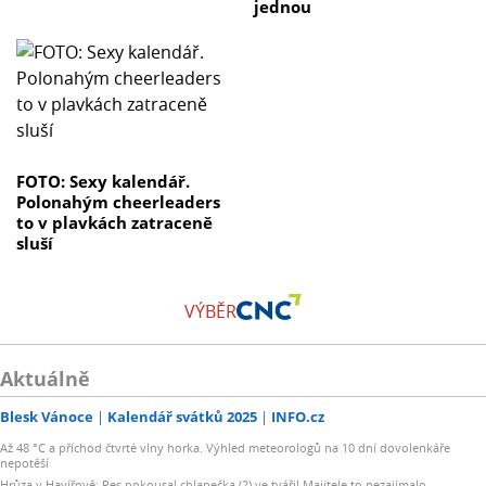
jednou
FOTO: Sexy kalendář.
Polonahým cheerleaders
to v plavkách zatraceně
sluší
VÝBĚR
Aktuálně
Blesk Vánoce
Kalendář svátků 2025
INFO.cz
Až 48 °C a příchod čtvrté vlny horka. Výhled meteorologů na 10 dní dovolenkáře
nepotěší
Hrůza v Havířově: Pes pokousal chlapečka (2) ve tváři! Majitele to nezajímalo