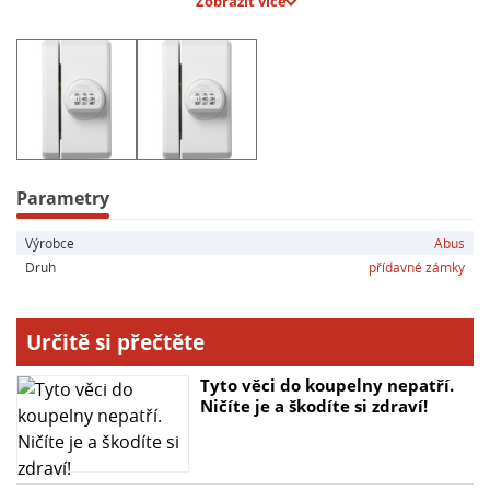
Zobrazit více
Hlavní parametry:
- Typ: Přídavný okenní zámek
- Způsob uzamčení: Číselný kód
- Materiál: Ocel
- Počet míst číselného kódu: 3
- Odolnost závory: 1 tuna
- Kompatibilita: Hliníková, dřevěná, plastová okna a
posuvné dveře
Parametry
- Standardy: DIN, VdS
Výrobce
Abus
Druh
přídavné zámky
Určitě si přečtěte
Tyto věci do koupelny nepatří.
Ničíte je a škodíte si zdraví!