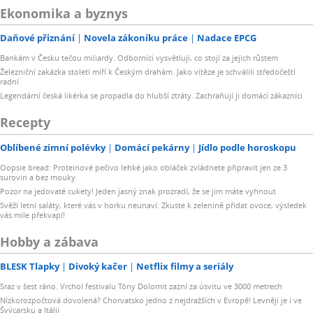
Ekonomika a byznys
Daňové přiznání
Novela zákoníku práce
Nadace EPCG
Bankám v Česku tečou miliardy. Odborníci vysvětlují, co stojí za jejich růstem
Železniční zakázka století míří k Českým drahám. Jako vítěze je schválili středočeští
radní
Legendární česká likérka se propadla do hlubší ztráty. Zachraňují ji domácí zákazníci
Recepty
Oblíbené zimní polévky
Domácí pekárny
Jídlo podle horoskopu
Oopsie bread: Proteinové pečivo lehké jako obláček zvládnete připravit jen ze 3
surovin a bez mouky
Pozor na jedovaté cukety! Jeden jasný znak prozradí, že se jim máte vyhnout
Svěží letní saláty, které vás v horku neunaví: Zkuste k zelenině přidat ovoce, výsledek
vás mile překvapí!
Hobby a zábava
BLESK Tlapky
Divoký kačer
Netflix filmy a seriály
Sraz v šest ráno. Vrchol festivalu Tóny Dolomit zazní za úsvitu ve 3000 metrech
Nízkorozpočtová dovolená? Chorvatsko jedno z nejdražších v Evropě! Levněji je i ve
Švýcarsku a Itálii