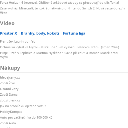
Forza Horizon 6 (recenze): Oblíbené arkádové závody se přesouvají do ulic Tokia!
Zase vychází Minecraft, tentokrát nativně pro Nintendo Switch 2. Nová verze dorazí v
říjnu
Video
Prostor X
Branky, body, kokoti
Fortuna liga
František Laurin pohřeb
Ochmelka vylezl ve Frýdku-Místku na 15 m vysokou lezeckou stěnu. (srpen 2026)
Hraje Plzeň v Teplicích o Martina Hyského? Slavia při chuti a Roman Macek proti
svým…
Nákupy
hledejceny.cz
Zboží Živě
Osobní vozy
Zboží Dáma
zbozi.blesk.cz
Jak na prohlídku ojetého vozu?
HobbyKompas
Auto pro začátečníka do 100 000 Kč
Zboží Auto