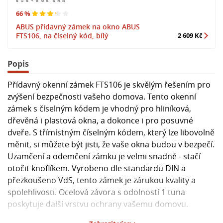
66 %
ABUS přídavný zámek na okno ABUS
FTS106, na číselný kód, bílý
2 609 Kč
Popis
Přídavný okenní zámek FTS106 je skvělým řešením pro
zvýšení bezpečnosti vašeho domova. Tento okenní
zámek s číselným kódem je vhodný pro hliníková,
dřevěná i plastová okna, a dokonce i pro posuvné
dveře. S třímístným číselným kódem, který lze libovolně
měnit, si můžete být jisti, že vaše okna budou v bezpečí.
Uzamčení a odemčení zámku je velmi snadné - stačí
otočit knoflíkem. Vyrobeno dle standardu DIN a
přezkoušeno VdS, tento zámek je zárukou kvality a
spolehlivosti. Ocelová závora s odolností 1 tuna
poskytuje další vrstvu ochrany vašemu domovu.