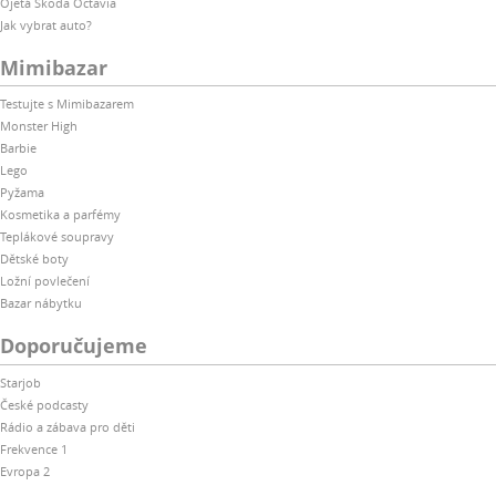
Ojetá Škoda Octavia
Jak vybrat auto?
Mimibazar
Testujte s Mimibazarem
Monster High
Barbie
Lego
Pyžama
Kosmetika a parfémy
Teplákové soupravy
Dětské boty
Ložní povlečení
Bazar nábytku
Doporučujeme
Starjob
České podcasty
Rádio a zábava pro děti
Frekvence 1
Evropa 2