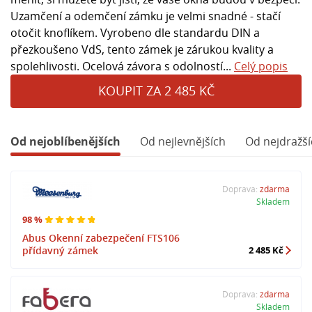
Uzamčení a odemčení zámku je velmi snadné - stačí
otočit knoflíkem. Vyrobeno dle standardu DIN a
přezkoušeno VdS, tento zámek je zárukou kvality a
spolehlivosti. Ocelová závora s odolností...
Celý popis
KOUPIT ZA 2 485 KČ
Od nejoblíbenějších
Od nejlevnějších
Od nejdražší
Doprava:
zdarma
Skladem
98 %
Abus Okenní zabezpečení FTS106
přídavný zámek
2 485 Kč
Doprava:
zdarma
Skladem