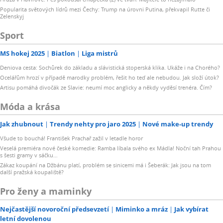
Popularita světových lídrů mezi Čechy: Trump na úrovni Putina, překvapil Rutte či
Zelenskyj
Sport
MS hokej 2025
Biatlon
Liga mistrů
Deniova cesta: Sochůrek do základu a slávistická stoperská klika. Ukáže i na Chorého?
Ocelářům hrozí v případě marodky problém, řešit ho teď ale nebudou. Jak složí útok?
Artisu pomáhá divočák ze Slavie: neumí moc anglicky a někdy vyděsí trenéra. Čím?
Móda a krása
Jak zhubnout
Trendy nehty pro jaro 2025
Nové make-up trendy
Všude to bouchá! František Prachař zažil v letadle horor
Veselá premiéra nové české komedie: Ramba líbala svého ex Mádla! Noční tah Prahou
s šesti gramy v sáčku…
Zákaz koupání na Džbánu platí, problém se sinicemi má i Šeberák: Jak jsou na tom
další pražská koupaliště?
Pro ženy a maminky
Nejčastější novoroční předsevzetí
Miminko a mráz
Jak vybírat
letní dovolenou