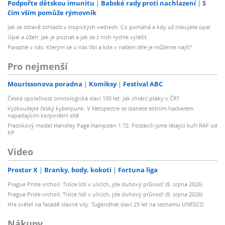
Podpořte dětskou imunitu
Babské rady proti nachlazení
S
čím vším pomůže rýmovník
Jak se zdravě zchladit v tropických vedrech: Co pomáhá a kdy už riskujete úpal
Úpal a úžeh: Jak je poznat a jak se z nich rychle vyléčit
Parazité v nás: Kterým se u nás líbí a kde v našem těle je můžeme najít?
Pro nejmenší
Mourissonova poradna
Komiksy
Festival ABC
Česká společnost ornitologická slaví 100 let: Jak chrání ptáky v ČR?
Vyzkoušejte český kyberpunk. V Netspectre se stanete elitním hackerem
napadajícím korporátní sítě
Plastikový model Handley Page Hampden 1:72: Postavili jsme létající kufr RAF od
KP
Video
Prostor X
Branky, body, kokoti
Fortuna liga
Prague Pride vrcholí: Tisíce lidí v ulicích, jde duhový průvod! (8. srpna 2026)
Prague Pride vrcholí: Tisíce lidí v ulicích, jde duhový průvod! (8. srpna 2026)
Hra světel na fasádě slavné vily: Tugendhat slaví 25 let na seznamu UNESCO
Nákupy