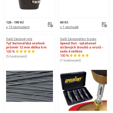
126 - 190 Kč
60 Kč
v 13 obchodech
v 1 obchodě
Další Závitové tyče
Další Závitotvářecí šrouby
Tyč betonářská ocelová
Speed Out - vytahovač
průměr 12 mm délka 6 m
stržených šroubů a vrutů -
sada 4 velikos
100 %
100 %
(5 hodnocení)
(1 hodnocení)