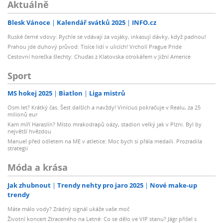
Aktuálně
Blesk Vánoce
Kalendář svátků 2025
INFO.cz
Ruské černé vdovy: Rychle se vdávají za vojáky, inkasují dávky, když padnou!
Prahou jde duhový průvod: Tisíce lidí v ulicích! Vrcholí Prague Pride
Cestovní horečka šlechty: Chuďas z Klatovska otrokářem v Jižní Americe
Sport
MS hokej 2025
Biatlon
Liga mistrů
Osm let? Krátký čas. Šest dalších a navždy! Vinícius pokračuje v Realu, za 25
milionů eur
Kam míří Haraslín? Místo mrakodrapů oázy, stadion velký jak v Plzni. Byl by
největší hvězdou
Manuel před odletem na ME v atletice: Moc bych si přála medaili. Prozradila
strategii
Móda a krása
Jak zhubnout
Trendy nehty pro jaro 2025
Nové make-up
trendy
Máte málo vody? Zrádný signál ukáže vaše moč
Životní koncert Ztraceného na Letné: Co se dělo ve VIP stanu? Jágr přišel s