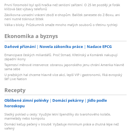
První fotomobil byl spíš hračka než seriózní zařízení. O 25 let později je foťák
klíčová část výbavy telefonů
Zásilkovna usnadní vrácení zboží e-shopům. Balíček zanesete do Z-Boxu, ani
není nutné tisknout štítek
Válka s bloky. Průzkumník smaže mnoho malých souborů o třetinu rychleji
Ekonomika a byznys
Daňové přiznání
Novela zákoníku práce
Nadace EPCG
Emancipace českých miliardářů. Proč Strnad, Křetínský a Komárek nakupují
západní ikony
Tajemství měnové intervence: obranou japonského jenu chrání Amerika hlavně
sama sebe
U pražských hal chceme hlavně více akcí, lepší VIP i gastronomii, říká evropský
šéf Live Nation
Recepty
Oblíbené zimní polévky
Domácí pekárny
Jídlo podle
horoskopu
Sladký poklad u cesty: Využijte letní špendlíky do tvarohového koláče,
marmelády nebo kompotu
Domácí kečup pečený v troubě: Vyžaduje minimum práce a chutná lépe než
vařený