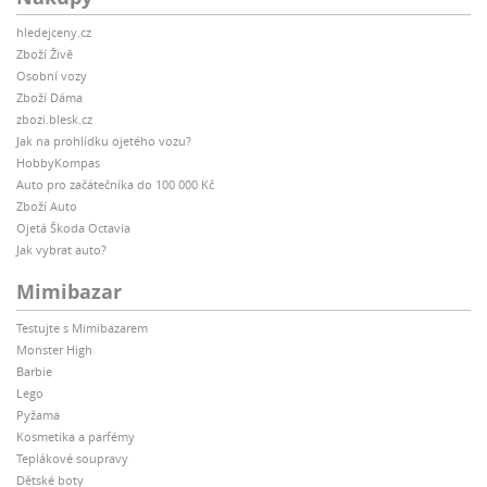
hledejceny.cz
Zboží Živě
Osobní vozy
Zboží Dáma
zbozi.blesk.cz
Jak na prohlídku ojetého vozu?
HobbyKompas
Auto pro začátečníka do 100 000 Kč
Zboží Auto
Ojetá Škoda Octavia
Jak vybrat auto?
Mimibazar
Testujte s Mimibazarem
Monster High
Barbie
Lego
Pyžama
Kosmetika a parfémy
Teplákové soupravy
Dětské boty