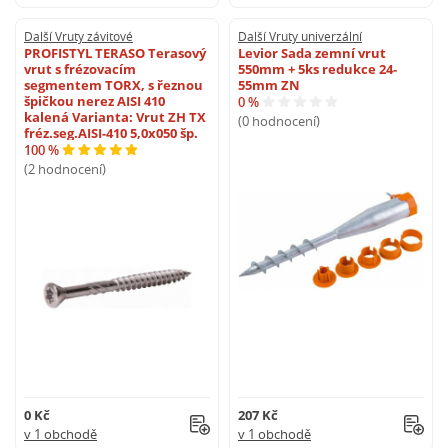
Další Vruty závitové
Další Vruty univerzální
PROFISTYL TERASO Terasový
Levior Sada zemní vrut
vrut s frézovacím
550mm + 5ks redukce 24-
segmentem TORX, s řeznou
55mm ZN
špičkou nerez AISI 410
0 %
kalená Varianta: Vrut ZH TX
(0 hodnocení)
fréz.seg.AISI-410 5,0x050 šp.
100 %
(2 hodnocení)
0 Kč
207 Kč
v 1 obchodě
v 1 obchodě