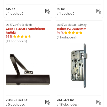
145 Kč
99 Kč
v 1 obchodě
v 1 obchodě
Další Zavírače dveří
Další Zadlabací zámky
Geze TS 4000 s raménkem
Hobes PZ 90/80 mm
hnědá
97 %
94 %
(4 hodnocení)
(11 hodnocení)
2 356 - 3 373 Kč
244 - 471 Kč
v 5 obchodech
v 18 obchodech