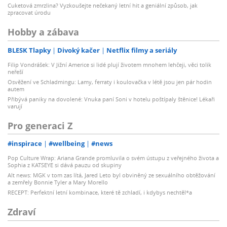
Cuketová zmrzlina? Vyzkoušejte nečekaný letní hit a geniální způsob, jak
zpracovat úrodu
Hobby a zábava
BLESK Tlapky
Divoký kačer
Netflix filmy a seriály
Filip Vondrášek: V Jižní Americe si lidé plují životem mnohem lehčeji, věci tolik
neřeší
Osvěžení ve Schladmingu: Lamy, ferraty i koulovačka v létě jsou jen pár hodin
autem
Přibývá paniky na dovolené: Vnuka paní Soni v hotelu poštípaly štěnice! Lékaři
varují
Pro generaci Z
#inspirace
#wellbeing
#news
Pop Culture Wrap: Ariana Grande promluvila o svém ústupu z veřejného života a
Sophia z KATSEYE si dává pauzu od skupiny
Alt news: MGK v tom zas lítá, Jared Leto byl obviněný ze sexuálního obtěžování
a zemřely Bonnie Tyler a Mary Morello
RECEPT: Perfektní letní kombinace, které tě zchladí, i kdybys nechtěl*a
Zdraví