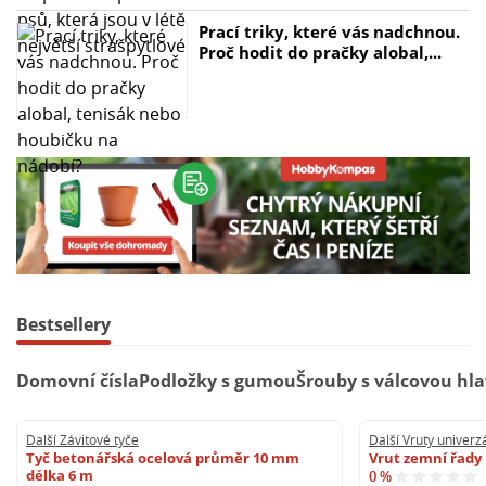
Prací triky, které vás nadchnou.
Proč hodit do pračky alobal,...
Bestsellery
Domovní čísla
Podložky s gumou
Šrouby s válcovou hl
Další Závitové tyče
Další Vruty univerzá
Tyč betonářská ocelová průměr 10 mm
Vrut zemní řady
délka 6 m
0 %