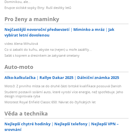
Dominikou, ale...
Erupce sicilské sopky Etny: Ruší desítky letů
Pro ženy a maminky
Nejčastější novoroční předsevzetí
Miminko a mráz
Jak
vybírat letní dovolenou
video Alena Mihulová
Co si zabalit do kufru, abyste na (nejen) u moře zazářily...
Salát s koprem a dresinkem ze zakysané smetany
Auto-moto
Alko-kalkulačka
Rallye Dakar 2025
Dálniční známka 2025
Moto3: Z prvního místa se do druhé části britské kvalifikace posouvá Danish
Studenti postavili solární auto, které vyrobí více energie, než spotřebuje. Jeho
design inspirovala ryba
Mototest Royal Enfield Classic 650: Návrat do čtyřicátých let
Věda a technika
Nejlepší chytré hodinky
Nejlepší telefony
Nejlepší VPN –
srovnání