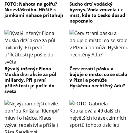
FOTO: Nahota na golfu?
Sucho drtí vodácký
Nic zvláštního. Hřiště s
byznys. Voda zmizela i z
jamkami naháče přitahují
míst, kde to Česko dosud
nepoznalo
Bývalý inženýr Elona
Červ ztratil pásku a
Muska drží akcie za půl
bojuje o místo: co se stalo
miliardy. Při první
v Plzni a pomůže
příležitosti je pošle do
Hyskému nechtěný Adu?
světa