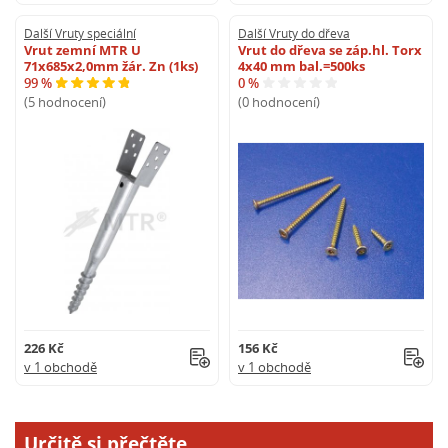
Další Vruty speciální
Další Vruty do dřeva
Vrut zemní MTR U
Vrut do dřeva se záp.hl. Torx
71x685x2,0mm žár. Zn (1ks)
4x40 mm bal.=500ks
99 %
0 %
(5 hodnocení)
(0 hodnocení)
226 Kč
156 Kč
v 1 obchodě
v 1 obchodě
Určitě si přečtěte