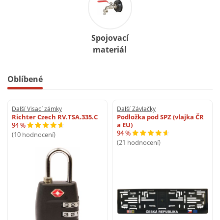
Spojovací
materiál
Oblíbené
Další Visací zámky
Další Závlačky
Richter Czech RV.TSA.335.C
Podložka pod SPZ (vlajka ČR
a EU)
94 %
94 %
(10 hodnocení)
(21 hodnocení)