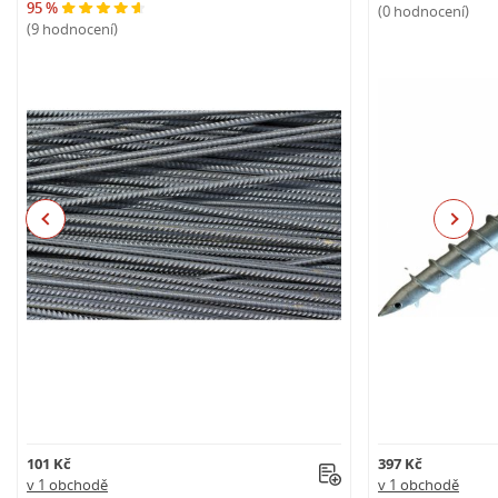
95 %
(0 hodnocení)
(9 hodnocení)
Previous
Next
101 Kč
397 Kč
v 1 obchodě
v 1 obchodě