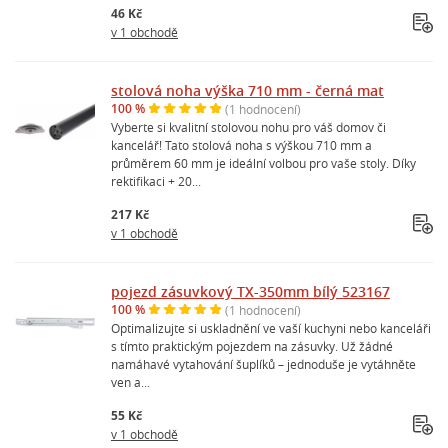
46 Kč
v 1 obchodě
stolová noha výška 710 mm - černá mat
100 %
(1 hodnocení)
Vyberte si kvalitní stolovou nohu pro váš domov či
kancelář! Tato stolová noha s výškou 710 mm a
průměrem 60 mm je ideální volbou pro vaše stoly. Díky
rektifikaci + 20...
217 Kč
v 1 obchodě
pojezd zásuvkový TX-350mm bílý 523167
100 %
(1 hodnocení)
Optimalizujte si uskladnění ve vaší kuchyni nebo kanceláři
s tímto praktickým pojezdem na zásuvky. Už žádné
namáhavé vytahování šuplíků – jednoduše je vytáhněte
ven a...
55 Kč
v 1 obchodě