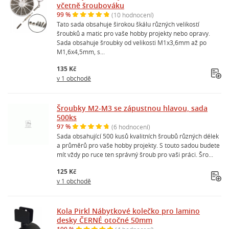
včetně šroubováku
99 %
(10 hodnocení)
Tato sada obsahuje širokou škálu různých velikostí
šroubků a matic pro vaše hobby projekty nebo opravy.
Sada obsahuje šroubky od velikosti M1x3,6mm až po
M1,6x4,5mm, s...
135 Kč
v 1 obchodě
Šroubky M2-M3 se zápustnou hlavou, sada
500ks
97 %
(6 hodnocení)
Sada obsahující 500 kusů kvalitních šroubů různých délek
a průměrů pro vaše hobby projekty. S touto sadou budete
mít vždy po ruce ten správný šroub pro vaši práci. Šro...
125 Kč
v 1 obchodě
Kola Pirkl Nábytkové kolečko pro lamino
desky ČERNÉ otočné 50mm