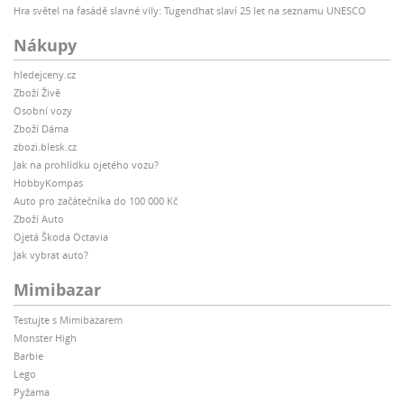
Hra světel na fasádě slavné vily: Tugendhat slaví 25 let na seznamu UNESCO
Nákupy
hledejceny.cz
Zboží Živě
Osobní vozy
Zboží Dáma
zbozi.blesk.cz
Jak na prohlídku ojetého vozu?
HobbyKompas
Auto pro začátečníka do 100 000 Kč
Zboží Auto
Ojetá Škoda Octavia
Jak vybrat auto?
Mimibazar
Testujte s Mimibazarem
Monster High
Barbie
Lego
Pyžama