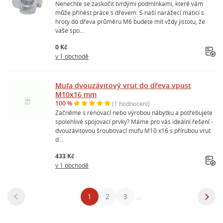
Nenechte se zaskočit tvrdými podmínkami, které vám
může přinést práce s dřevem. S naší narážecí maticí s
hroty do dřeva průměru M6 budete mít vždy jistotu, že
vaše spo...
0 Kč
v 1 obchodě
Mufa dvouzávitový vrut do dřeva vpust
M10x16 mm
100 %
(1 hodnocení)
Začněme s renovací nebo výrobou nábytku a potřebujete
spolehlivé spojovací prvky? Máme pro vás ideální řešení -
dvouzávitovou šroubovací mufu M10 x16 s přírubou vrut
d...
433 Kč
v 1 obchodě
1
2
3
...