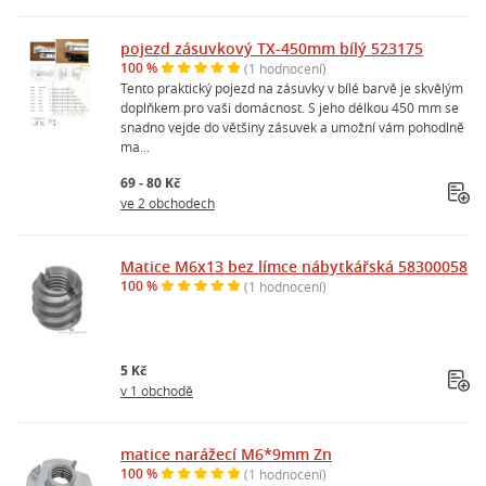
pojezd zásuvkový TX-450mm bílý 523175
100 %
(1 hodnocení)
Tento praktický pojezd na zásuvky v bílé barvě je skvělým
doplňkem pro vaši domácnost. S jeho délkou 450 mm se
snadno vejde do většiny zásuvek a umožní vám pohodlně
ma...
69 - 80 Kč
ve 2 obchodech
Matice M6x13 bez límce nábytkářská 58300058
100 %
(1 hodnocení)
5 Kč
v 1 obchodě
matice narážecí M6*9mm Zn
100 %
(1 hodnocení)