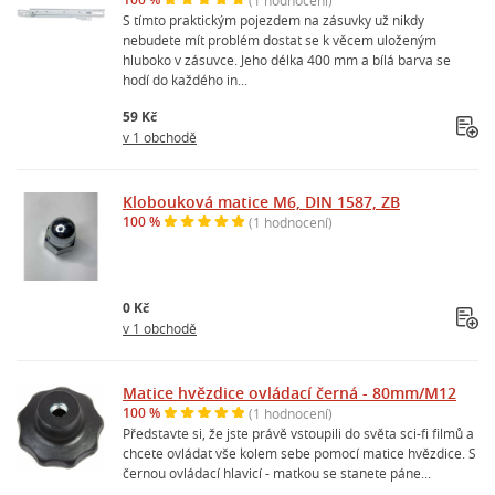
S tímto praktickým pojezdem na zásuvky už nikdy
nebudete mít problém dostat se k věcem uloženým
hluboko v zásuvce. Jeho délka 400 mm a bílá barva se
hodí do každého in...
59 Kč
v 1 obchodě
Klobouková matice M6, DIN 1587, ZB
100 %
(1 hodnocení)
0 Kč
v 1 obchodě
Matice hvězdice ovládací černá - 80mm/M12
100 %
(1 hodnocení)
Představte si, že jste právě vstoupili do světa sci-fi filmů a
chcete ovládat vše kolem sebe pomocí matice hvězdice. S
černou ovládací hlavicí - matkou se stanete páne...