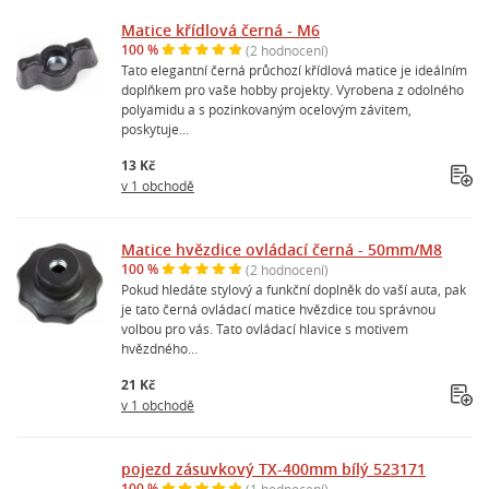
Matice křídlová černá - M6
100 %
(2 hodnocení)
Tato elegantní černá průchozí křídlová matice je ideálním
doplňkem pro vaše hobby projekty. Vyrobena z odolného
polyamidu a s pozinkovaným ocelovým závitem,
poskytuje...
13 Kč
v 1 obchodě
Matice hvězdice ovládací černá - 50mm/M8
100 %
(2 hodnocení)
Pokud hledáte stylový a funkční doplněk do vaší auta, pak
je tato černá ovládací matice hvězdice tou správnou
volbou pro vás. Tato ovládací hlavice s motivem
hvězdného...
21 Kč
v 1 obchodě
pojezd zásuvkový TX-400mm bílý 523171
100 %
(1 hodnocení)