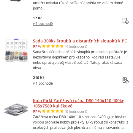
umožní ovládat různá zařízení a světla ve vašem domě
pomo...
17 Kč
v 1 obchodě
Sada 300ks šroubů a distančních sloupků k PC
97 %
(4 hodnocení)
Sada šroubů a distančních sloupků pro osobní počítače je
nezbytným doplňkem pro každého, kdo rád sestavuje
nebo opravuje svůj vlastní počítač. Tato praktická sada
obsa...
210 Kč
v 1 obchodě
Kola Pirkl Zátěžová točna D80.140x110 400kg
105x7580 kuličkové
97 %
(3 hodnocení)
Zátěžová točna D80.140x110 s nosností 400 kg je ideální
volbou pro vaše hobby projekty. Díky robustní konstrukci z
ocelových prolisovaných plechů a silnému slisovanému...