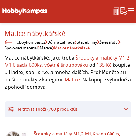
Matice nábytkářské
hobbykompas.cz
Dům a zahrada
Stavebniny
Železářství
Spojovací materiál
Matice
Matice nábytkářské
Matice nábytkářské, jako třeba
Šroubky a matičky M1,2-
M1,6 sada 600ks, včetně šroubováku
od
135 Kč
koupíte
u Hadex, spol. s r.o. a mnoha dalších. Prohlédněte si i
další produkty v kategorii:
Matice
. Nakupujte výhodně a
z pohodlí domova.
Filtrovat zboží
(700 produktů)
Šroubky a matičky M1,2-M1,6 sada 600ks,