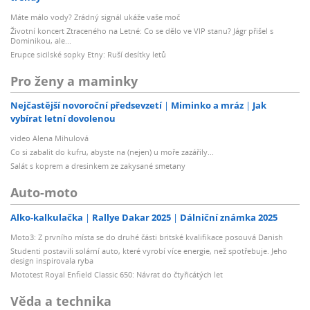
Máte málo vody? Zrádný signál ukáže vaše moč
Životní koncert Ztraceného na Letné: Co se dělo ve VIP stanu? Jágr přišel s
Dominikou, ale...
Erupce sicilské sopky Etny: Ruší desítky letů
Pro ženy a maminky
Nejčastější novoroční předsevzetí
Miminko a mráz
Jak
vybírat letní dovolenou
video Alena Mihulová
Co si zabalit do kufru, abyste na (nejen) u moře zazářily...
Salát s koprem a dresinkem ze zakysané smetany
Auto-moto
Alko-kalkulačka
Rallye Dakar 2025
Dálniční známka 2025
Moto3: Z prvního místa se do druhé části britské kvalifikace posouvá Danish
Studenti postavili solární auto, které vyrobí více energie, než spotřebuje. Jeho
design inspirovala ryba
Mototest Royal Enfield Classic 650: Návrat do čtyřicátých let
Věda a technika