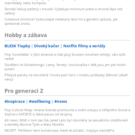
marmelády nebo kompotu
Domácí kečup pečený v troubě: Vyžaduje minimum práce a chutná lépe než
vařený
Cuketová zmrzlina? Vyzkoušejte nečekaný letní hit a geniální způsob, jak
zpracovat úrodu
Hobby a zábava
BLESK Tlapky
Divoký kačer
Netflix filmy a seriály
Filip Vondrášek: V Jižní Americe si lidé plují životem mnohem lehčeji, věci tolik
neřeší
Osvěžení ve Schladmingu: Lamy, ferraty i koulovačka v létě jsou jen pár hodin
autem
Přibývá paniky na dovolené: Vnuka paní Soni v hotelu poštípaly štěnice! Lékaři
varují
Pro generaci Z
#inspirace
#wellbeing
#news
Pop Culture Wrap: Ariana Grande promluvila o svém ústupu z veřejného života a
Sophia z KATSEYE si dává pauzu od skupiny
Alt news: MGK v tom zas lítá, Jared Leto byl obviněný ze sexuálního obtěžování
a zemřely Bonnie Tyler a Mary Morello
RECEPT: Perfektní letní kombinace, které tě zchladí, i kdybys nechtěl*a