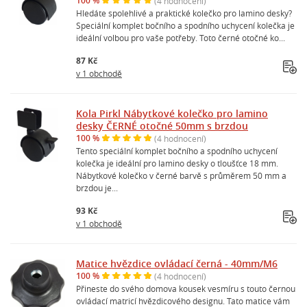
100 %
(4 hodnocení)
Hledáte spolehlivé a praktické kolečko pro lamino desky?
Speciální komplet bočního a spodního uchycení kolečka je
ideální volbou pro vaše potřeby. Toto černé otočné ko...
87 Kč
v 1 obchodě
Kola Pirkl Nábytkové kolečko pro lamino
desky ČERNÉ otočné 50mm s brzdou
100 %
(4 hodnocení)
Tento speciální komplet bočního a spodního uchycení
kolečka je ideální pro lamino desky o tloušťce 18 mm.
Nábytkové kolečko v černé barvě s průměrem 50 mm a
brzdou je...
93 Kč
v 1 obchodě
Matice hvězdice ovládací černá - 40mm/M6
100 %
(4 hodnocení)
Přineste do svého domova kousek vesmíru s touto černou
ovládací matricí hvězdicového designu. Tato matice vám