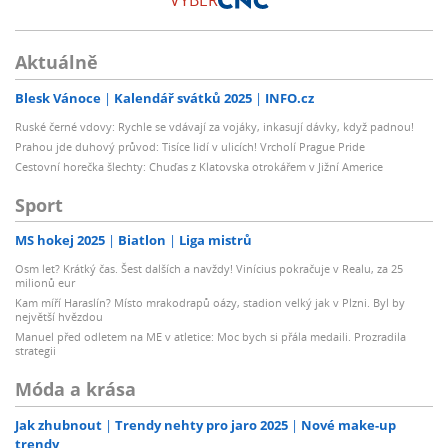
VÝBĚR
Aktuálně
Blesk Vánoce
Kalendář svátků 2025
INFO.cz
Ruské černé vdovy: Rychle se vdávají za vojáky, inkasují dávky, když padnou!
Prahou jde duhový průvod: Tisíce lidí v ulicích! Vrcholí Prague Pride
Cestovní horečka šlechty: Chuďas z Klatovska otrokářem v Jižní Americe
Sport
MS hokej 2025
Biatlon
Liga mistrů
Osm let? Krátký čas. Šest dalších a navždy! Vinícius pokračuje v Realu, za 25
milionů eur
Kam míří Haraslín? Místo mrakodrapů oázy, stadion velký jak v Plzni. Byl by
největší hvězdou
Manuel před odletem na ME v atletice: Moc bych si přála medaili. Prozradila
strategii
Móda a krása
Jak zhubnout
Trendy nehty pro jaro 2025
Nové make-up
trendy