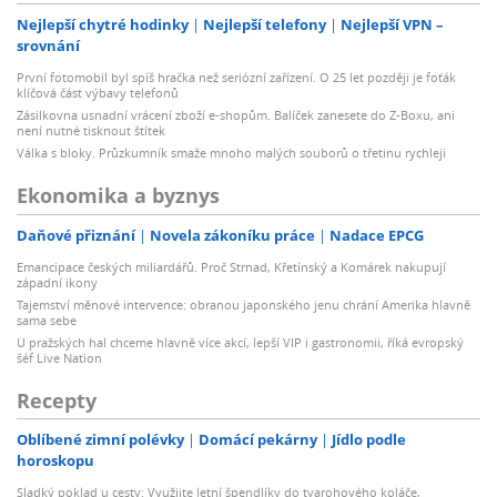
Nejlepší chytré hodinky
Nejlepší telefony
Nejlepší VPN –
srovnání
První fotomobil byl spíš hračka než seriózní zařízení. O 25 let později je foťák
klíčová část výbavy telefonů
Zásilkovna usnadní vrácení zboží e-shopům. Balíček zanesete do Z-Boxu, ani
není nutné tisknout štítek
Válka s bloky. Průzkumník smaže mnoho malých souborů o třetinu rychleji
Ekonomika a byznys
Daňové přiznání
Novela zákoníku práce
Nadace EPCG
Emancipace českých miliardářů. Proč Strnad, Křetínský a Komárek nakupují
západní ikony
Tajemství měnové intervence: obranou japonského jenu chrání Amerika hlavně
sama sebe
U pražských hal chceme hlavně více akcí, lepší VIP i gastronomii, říká evropský
šéf Live Nation
Recepty
Oblíbené zimní polévky
Domácí pekárny
Jídlo podle
horoskopu
Sladký poklad u cesty: Využijte letní špendlíky do tvarohového koláče,