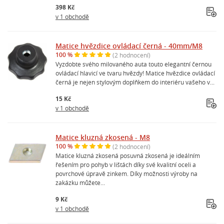
398 Kč
v 1 obchodě
Matice hvězdice ovládací černá - 40mm/M8
100 %
(2 hodnocení)
Vyzdobte svého milovaného auta touto elegantní černou
ovládací hlavicí ve tvaru hvězdy! Matice hvězdice ovládací
černá je nejen stylovým doplňkem do interiéru vašeho v...
15 Kč
v 1 obchodě
Matice kluzná zkosená - M8
100 %
(2 hodnocení)
Matice kluzná zkosená posuvná zkosená je ideálním
řešením pro pohyb v lištách díky své kvalitní oceli a
povrchové úpravě zinkem. Díky možnosti výroby na
zakázku můžete...
9 Kč
v 1 obchodě