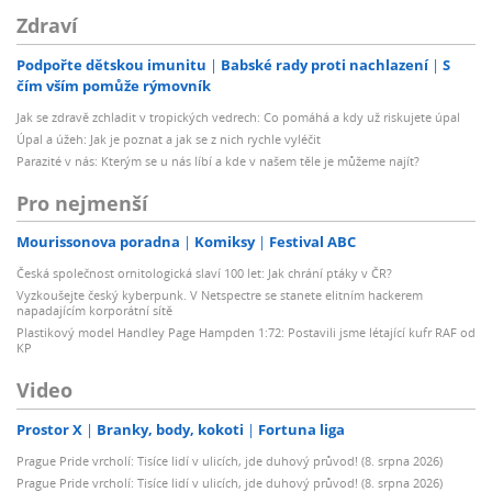
Zdraví
Podpořte dětskou imunitu
Babské rady proti nachlazení
S
čím vším pomůže rýmovník
Jak se zdravě zchladit v tropických vedrech: Co pomáhá a kdy už riskujete úpal
Úpal a úžeh: Jak je poznat a jak se z nich rychle vyléčit
Parazité v nás: Kterým se u nás líbí a kde v našem těle je můžeme najít?
Pro nejmenší
Mourissonova poradna
Komiksy
Festival ABC
Česká společnost ornitologická slaví 100 let: Jak chrání ptáky v ČR?
Vyzkoušejte český kyberpunk. V Netspectre se stanete elitním hackerem
napadajícím korporátní sítě
Plastikový model Handley Page Hampden 1:72: Postavili jsme létající kufr RAF od
KP
Video
Prostor X
Branky, body, kokoti
Fortuna liga
Prague Pride vrcholí: Tisíce lidí v ulicích, jde duhový průvod! (8. srpna 2026)
Prague Pride vrcholí: Tisíce lidí v ulicích, jde duhový průvod! (8. srpna 2026)