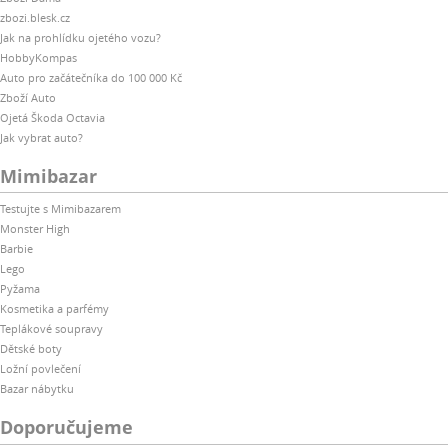
zbozi.blesk.cz
Jak na prohlídku ojetého vozu?
HobbyKompas
Auto pro začátečníka do 100 000 Kč
Zboží Auto
Ojetá Škoda Octavia
Jak vybrat auto?
Mimibazar
Testujte s Mimibazarem
Monster High
Barbie
Lego
Pyžama
Kosmetika a parfémy
Teplákové soupravy
Dětské boty
Ložní povlečení
Bazar nábytku
Doporučujeme