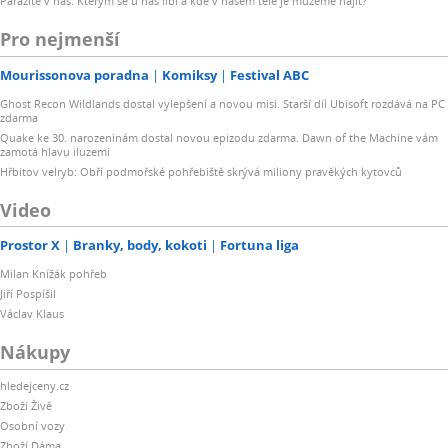
Parazité v nás: Kterým se u nás líbí a kde v našem těle je můžeme najít?
Pro nejmenší
Mourissonova poradna
Komiksy
Festival ABC
Ghost Recon Wildlands dostal vylepšení a novou misi. Starší díl Ubisoft rozdává na PC
zdarma
Quake ke 30. narozeninám dostal novou epizodu zdarma. Dawn of the Machine vám
zamotá hlavu iluzemi
Hřbitov velryb: Obří podmořské pohřebiště skrývá miliony pravěkých kytovců
Video
Prostor X
Branky, body, kokoti
Fortuna liga
Milan Knížák pohřeb
Jiří Pospíšil
Václav Klaus
Nákupy
hledejceny.cz
Zboží Živě
Osobní vozy
Zboží Dáma