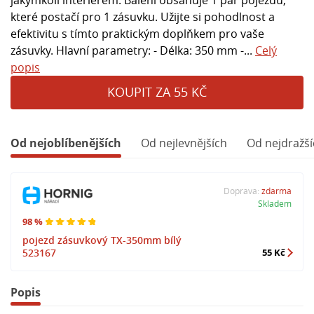
které postačí pro 1 zásuvku. Užijte si pohodlnost a
efektivitu s tímto praktickým doplňkem pro vaše
zásuvky. Hlavní parametry: - Délka: 350 mm -...
Celý
popis
KOUPIT ZA 55 KČ
Od nejoblíbenějších
Od nejlevnějších
Od nejdražší
Doprava:
zdarma
Skladem
98 %
pojezd zásuvkový TX-350mm bílý
523167
55 Kč
Popis