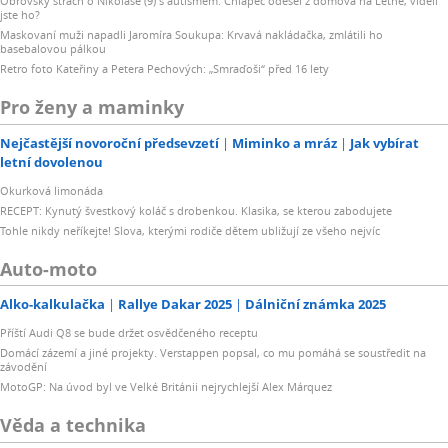
Obrovský strach o Nikolase (9) s autismem: Chlapec odešel z domova na Letné, viděli
jste ho?
Maskovaní muži napadli Jaromíra Soukupa: Krvavá nakládačka, zmlátili ho
basebalovou pálkou
Retro foto Kateřiny a Petera Pechových: „Smraďoši“ před 16 lety
Pro ženy a maminky
Nejčastější novoroční předsevzetí
Miminko a mráz
Jak vybírat
letní dovolenou
Okurková limonáda
RECEPT: Kynutý švestkový koláč s drobenkou. Klasika, se kterou zabodujete
Tohle nikdy neříkejte! Slova, kterými rodiče dětem ubližují ze všeho nejvíc
Auto-moto
Alko-kalkulačka
Rallye Dakar 2025
Dálniční známka 2025
Příští Audi Q8 se bude držet osvědčeného receptu
Domácí zázemí a jiné projekty. Verstappen popsal, co mu pomáhá se soustředit na
závodění
MotoGP: Na úvod byl ve Velké Británii nejrychlejší Alex Márquez
Věda a technika