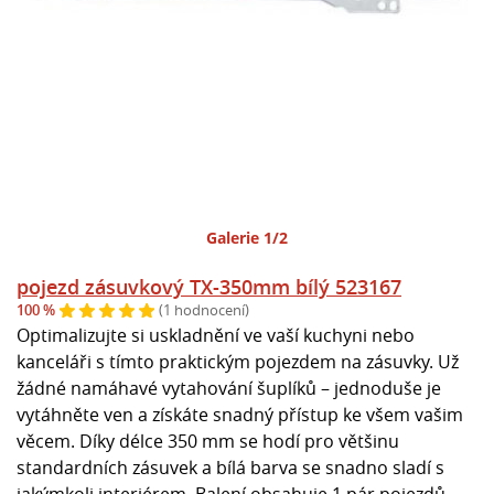
Galerie 1/2
pojezd zásuvkový TX-350mm bílý 523167
100 %
(1 hodnocení)
Optimalizujte si uskladnění ve vaší kuchyni nebo
kanceláři s tímto praktickým pojezdem na zásuvky. Už
žádné namáhavé vytahování šuplíků – jednoduše je
vytáhněte ven a získáte snadný přístup ke všem vašim
věcem. Díky délce 350 mm se hodí pro většinu
standardních zásuvek a bílá barva se snadno sladí s
jakýmkoli interiérem. Balení obsahuje 1 pár pojezdů,