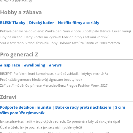
surovin a bez mouky
Hobby a zábava
BLESK Tlapky
Divoký kačer
Netflix filmy a seriály
Přibývá paniky na dovolené: Vnuka paní Soni v hotelu poštípaly štěnice! Lékaři varují
Tipy na víkend: Harry Potter na výstavě! Folklor, bitvy i setkání vodníků
Sraz v šest ráno. Vrchol festivalu Tóny Dolomit zazní za úsvitu ve 3000 metrech
Pro generaci Z
#inspirace
#wellbeing
#news
RECEPT: Perfektní letní kombinace, které tě zchladí, i kdybys nechtěl*a
Proč každá generace hledá svůj signature beauty look
Září patří módě: Co přinese Mercedes-Benz Prague Fashion Week SS27
Zdraví
Podpořte dětskou imunitu
Babské rady proti nachlazení
S čím
vším pomůže rýmovník
Jak se zdravě zchladit v tropických vedrech: Co pomáhá a kdy už riskujete úpal
Úpal a úžeh: Jak je poznat a jak se z nich rychle vyléčit