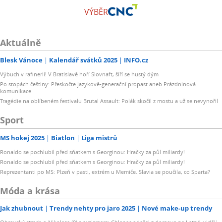
VÝBĚR
Aktuálně
Blesk Vánoce
Kalendář svátků 2025
INFO.cz
Výbuch v rafinerii! V Bratislavě hoří Slovnaft, šíří se hustý dým
Po stopách češtiny: Přeskočte jazykově-generační propast aneb Prázdninová
komunikace
Tragédie na oblíbeném festivalu Brutal Assault: Polák skočil z mostu a už se nevynořil
Sport
MS hokej 2025
Biatlon
Liga mistrů
Ronaldo se pochlubil před sňatkem s Georginou: Hračky za půl miliardy!
Ronaldo se pochlubil před sňatkem s Georginou: Hračky za půl miliardy!
Reprezentanti po MS: Plzeň v pasti, extrém u Memiče. Slavia se poučila, co Sparta?
Móda a krása
Jak zhubnout
Trendy nehty pro jaro 2025
Nové make-up trendy