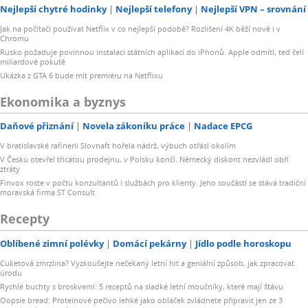
Nejlepší chytré hodinky
Nejlepší telefony
Nejlepší VPN – srovnání
Jak na počítači používat Netflix v co nejlepší podobě? Rozlišení 4K běží nově i v
Chromu
Rusko požaduje povinnou instalaci státních aplikací do iPhonů. Apple odmítl, teď čelí
miliardové pokutě
Ukázka z GTA 6 bude mít premiéru na Netflixu
Ekonomika a byznys
Daňové přiznání
Novela zákoníku práce
Nadace EPCG
V bratislavské rafinerii Slovnaft hořela nádrž, výbuch otřásl okolím
V Česku otevřel třicátou prodejnu, v Polsku končí. Německý diskont nezvládl obří
ztráty
Finvox roste v počtu konzultantů i službách pro klienty. Jeho součástí se stává tradiční
moravská firma ST Consult
Recepty
Oblíbené zimní polévky
Domácí pekárny
Jídlo podle horoskopu
Cuketová zmrzlina? Vyzkoušejte nečekaný letní hit a geniální způsob, jak zpracovat
úrodu
Rychlé buchty s broskvemi: 5 receptů na sladké letní moučníky, které mají šťávu
Oopsie bread: Proteinové pečivo lehké jako obláček zvládnete připravit jen ze 3