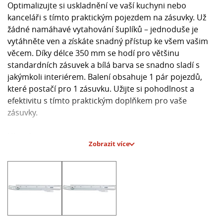
Optimalizujte si uskladnění ve vaší kuchyni nebo
kanceláři s tímto praktickým pojezdem na zásuvky. Už
žádné namáhavé vytahování šuplíků – jednoduše je
vytáhněte ven a získáte snadný přístup ke všem vašim
věcem. Díky délce 350 mm se hodí pro většinu
standardních zásuvek a bílá barva se snadno sladí s
jakýmkoli interiérem. Balení obsahuje 1 pár pojezdů,
které postačí pro 1 zásuvku. Užijte si pohodlnost a
efektivitu s tímto praktickým doplňkem pro vaše
zásuvky.
Hlavní parametry:
Zobrazit více
- Délka: 350 mm
- Barva: Bílá
- Balení: 1 pár pro 1 zásuvku