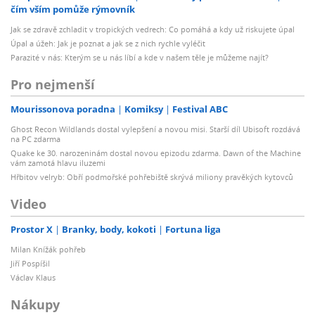
čím vším pomůže rýmovník
Jak se zdravě zchladit v tropických vedrech: Co pomáhá a kdy už riskujete úpal
Úpal a úžeh: Jak je poznat a jak se z nich rychle vyléčit
Parazité v nás: Kterým se u nás líbí a kde v našem těle je můžeme najít?
Pro nejmenší
Mourissonova poradna
Komiksy
Festival ABC
Ghost Recon Wildlands dostal vylepšení a novou misi. Starší díl Ubisoft rozdává
na PC zdarma
Quake ke 30. narozeninám dostal novou epizodu zdarma. Dawn of the Machine
vám zamotá hlavu iluzemi
Hřbitov velryb: Obří podmořské pohřebiště skrývá miliony pravěkých kytovců
Video
Prostor X
Branky, body, kokoti
Fortuna liga
Milan Knížák pohřeb
Jiří Pospíšil
Václav Klaus
Nákupy