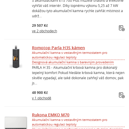
S akumulačkami ETS 700 Plus můžete snadno a efektivně
vyhřát váš interiér. Díky topnému výkonu 5,25 až 7 kW
dokážou tyto akumulační kamna rychle zahřát místnost a
udrž...
29 507 Kč
ve 2 obchodech
Romotop Parla H3S kámen
Akumulační kamna s vestavěným termostatem pro
automatickou regulaci teploty
Designová akumulační kamna s barevným provedením
PARLA H 3S - Akumulační krbová kamna pro dokonalý
tepelný komfort Pokud hledáte krbová kamna, která nejen
skvěle vypadají, ale také dokonale zahřejí váš domov, pak
js...
48 900 Kč
v 1 obchodě
Rukona EMKO M70
Akumulační kamna s vestavěným termostatem pro
automatickou regulaci teploty