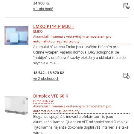
24 900 Kč
v 1 obchodě
EMKO PT14-P M30 T
EMKO
Akumulační kamna s vestavěným termostatem pro
automatickou regulaci teploty
Akumulační kamna Emko jsou skvělým řešením pro
účinné vytápění vašeho domova. Díky schopnosti se
"nabíjet" v době levné sazby elektřiny a ukládat teplo do
svých akumul...
18 542 - 18 870 Kč
ve 2 obchodech
Dimplex VFE 60 K
Dimplex
6 kW
Akumulační kamna s vestavěným termostatem pro
automatickou regulaci teploty
Elegance spojená s inovací a efektivitou - to jsou
akumulační kamna Quantum VFE od společnosti Dimplex.
Tyto kamna nejenže dokonale doplní váš interiér, ale také
vám u...