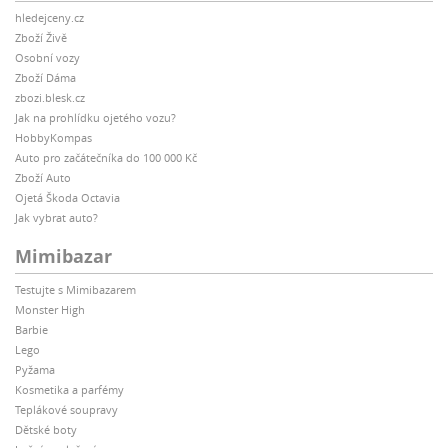
hledejceny.cz
Zboží Živě
Osobní vozy
Zboží Dáma
zbozi.blesk.cz
Jak na prohlídku ojetého vozu?
HobbyKompas
Auto pro začátečníka do 100 000 Kč
Zboží Auto
Ojetá Škoda Octavia
Jak vybrat auto?
Mimibazar
Testujte s Mimibazarem
Monster High
Barbie
Lego
Pyžama
Kosmetika a parfémy
Teplákové soupravy
Dětské boty