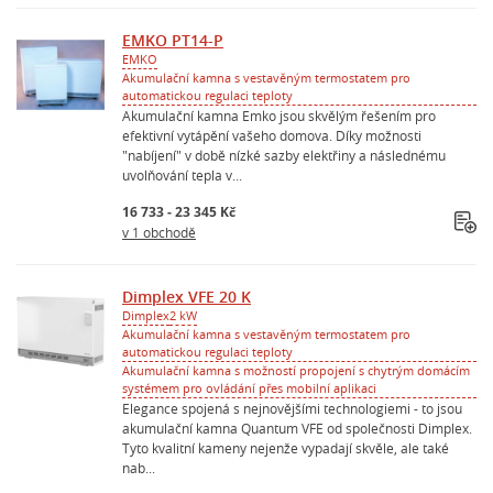
EMKO PT14-P
EMKO
Akumulační kamna s vestavěným termostatem pro
automatickou regulaci teploty
Akumulační kamna Emko jsou skvělým řešením pro
efektivní vytápění vašeho domova. Díky možnosti
"nabíjení" v době nízké sazby elektřiny a následnému
uvolňování tepla v...
16 733 - 23 345 Kč
v 1 obchodě
Dimplex VFE 20 K
Dimplex
2 kW
Akumulační kamna s vestavěným termostatem pro
automatickou regulaci teploty
Akumulační kamna s možností propojení s chytrým domácím
systémem pro ovládání přes mobilní aplikaci
Elegance spojená s nejnovějšími technologiemi - to jsou
akumulační kamna Quantum VFE od společnosti Dimplex.
Tyto kvalitní kameny nejenže vypadají skvěle, ale také
nab...