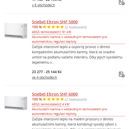
v 6 obchodech
Stiebel Eltron SHF 5000
100 %
(2 hodnocení)
AEG
S termostatem
1.91 kW
Akumulační kamna s vestavěným termostatem pro
automatickou regulaci teploty
Zažijte intenzivní teplo a úsporný provoz s těmito
kompaktními akumulačními kamny, která se snadno
umístí na podlahu vašeho interiéru. Díky jejich vysokému
tepelnému v...
23 277 - 25 144 Kč
ve 4 obchodech
Stiebel Eltron SHF 6000
100 %
(2 hodnocení)
AEG
S termostatem
2.4 kW
Akumulační kamna s vestavěným termostatem pro
automatickou regulaci teploty
Zažijte intenzivní teplo na malém prostoru s těmito
akumulačními kamny, která kombinují vysoký výkon s