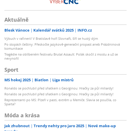
VÝBĚR
Aktuálně
Blesk Vánoce
Kalendář svátků 2025
INFO.cz
Výbuch v rafinerii! V Bratislavě hoří Slovnaft, šíří se hustý dým
Po stopách češtiny: Přeskočte jazykově-generační propast aneb Prázdninová
komunikace
Tragédie na oblíbeném festivalu Brutal Assault: Polák skočil z mostu a už se
nevynořil
Sport
MS hokej 2025
Biatlon
Liga mistrů
Ronaldo se pochlubil před sňatkem s Georginou: Hračky za půl miliardy!
Ronaldo se pochlubil před sňatkem s Georginou: Hračky za půl miliardy!
Reprezentanti po MS: Plzeň v pasti, extrém u Memiče. Slavia se poučila, co
Sparta?
Móda a krása
Jak zhubnout
Trendy nehty pro jaro 2025
Nové make-up