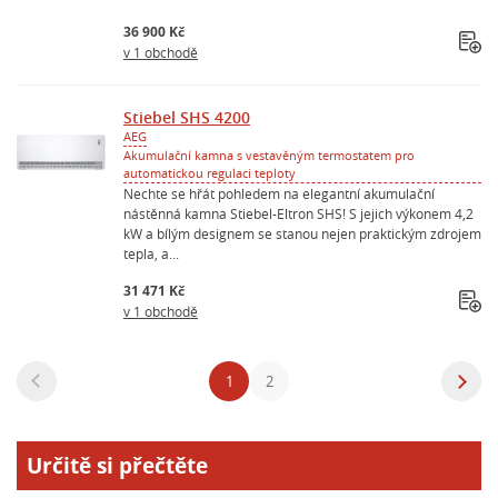
36 900 Kč
v 1 obchodě
Stiebel SHS 4200
AEG
Akumulační kamna s vestavěným termostatem pro
automatickou regulaci teploty
Nechte se hřát pohledem na elegantní akumulační
nástěnná kamna Stiebel-Eltron SHS! S jejich výkonem 4,2
kW a bílým designem se stanou nejen praktickým zdrojem
tepla, a...
31 471 Kč
v 1 obchodě
1
2
Určitě si přečtěte