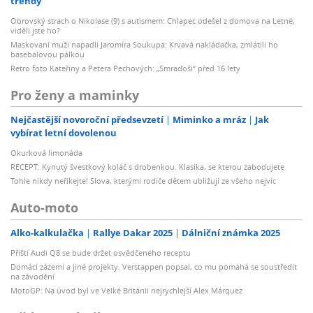
trendy
Obrovský strach o Nikolase (9) s autismem: Chlapec odešel z domova na Letné,
viděli jste ho?
Maskovaní muži napadli Jaromíra Soukupa: Krvavá nakládačka, zmlátili ho
basebalovou pálkou
Retro foto Kateřiny a Petera Pechových: „Smraďoši“ před 16 lety
Pro ženy a maminky
Nejčastější novoroční předsevzetí
Miminko a mráz
Jak
vybírat letní dovolenou
Okurková limonáda
RECEPT: Kynutý švestkový koláč s drobenkou. Klasika, se kterou zabodujete
Tohle nikdy neříkejte! Slova, kterými rodiče dětem ubližují ze všeho nejvíc
Auto-moto
Alko-kalkulačka
Rallye Dakar 2025
Dálniční známka 2025
Příští Audi Q8 se bude držet osvědčeného receptu
Domácí zázemí a jiné projekty. Verstappen popsal, co mu pomáhá se soustředit
na závodění
MotoGP: Na úvod byl ve Velké Británii nejrychlejší Alex Márquez