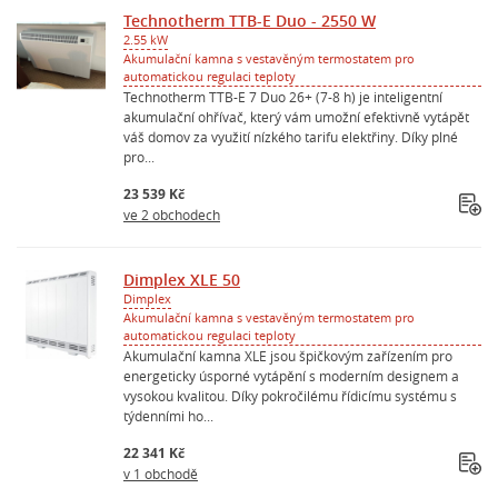
Technotherm TTB-E Duo - 2550 W
2.55 kW
Akumulační kamna s vestavěným termostatem pro
automatickou regulaci teploty
Technotherm TTB-E 7 Duo 26+ (7-8 h) je inteligentní
akumulační ohřívač, který vám umožní efektivně vytápět
váš domov za využití nízkého tarifu elektřiny. Díky plné
pro...
23 539 Kč
ve 2 obchodech
Dimplex XLE 50
Dimplex
Akumulační kamna s vestavěným termostatem pro
automatickou regulaci teploty
Akumulační kamna XLE jsou špičkovým zařízením pro
energeticky úsporné vytápění s moderním designem a
vysokou kvalitou. Díky pokročilému řídicímu systému s
týdenními ho...
22 341 Kč
v 1 obchodě