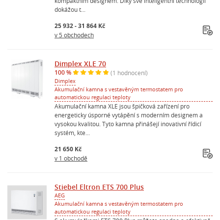
kompaktním designem. Díky své inteligentní technologii
dokážou t...
25 932 - 31 864 Kč
v 5 obchodech
Dimplex XLE 70
100 %
(1 hodnocení)
Dimplex
Akumulační kamna s vestavěným termostatem pro
automatickou regulaci teploty
Akumulační kamna XLE jsou špičková zařízení pro
energeticky úsporné vytápění s moderním designem a
vysokou kvalitou. Tyto kamna přinášejí inovativní řídicí
systém, kte...
21 650 Kč
v 1 obchodě
Stiebel Eltron ETS 700 Plus
AEG
Akumulační kamna s vestavěným termostatem pro
automatickou regulaci teploty