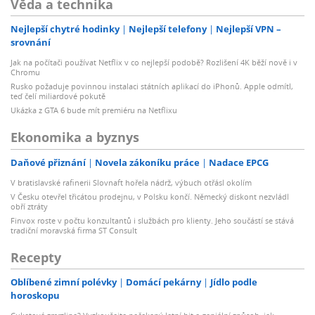
Věda a technika
Nejlepší chytré hodinky
Nejlepší telefony
Nejlepší VPN –
srovnání
Jak na počítači používat Netflix v co nejlepší podobě? Rozlišení 4K běží nově i v
Chromu
Rusko požaduje povinnou instalaci státních aplikací do iPhonů. Apple odmítl,
teď čelí miliardové pokutě
Ukázka z GTA 6 bude mít premiéru na Netflixu
Ekonomika a byznys
Daňové přiznání
Novela zákoníku práce
Nadace EPCG
V bratislavské rafinerii Slovnaft hořela nádrž, výbuch otřásl okolím
V Česku otevřel třicátou prodejnu, v Polsku končí. Německý diskont nezvládl
obří ztráty
Finvox roste v počtu konzultantů i službách pro klienty. Jeho součástí se stává
tradiční moravská firma ST Consult
Recepty
Oblíbené zimní polévky
Domácí pekárny
Jídlo podle
horoskopu