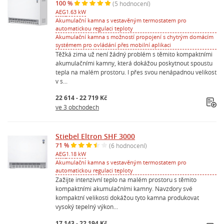
100 %
(5 hodnocení)
AEG
1.63 kW
Akumulační kamna s vestavěným termostatem pro
automatickou regulaci teploty
Akumulační kamna s možností propojení s chytrým domácím
systémem pro ovládání přes mobilní aplikaci
Těžká zima už není žádný problém s těmito kompaktními
akumulačními kamny, která dokážou poskytnout spoustu
tepla na malém prostoru. I přes svou nenápadnou velikost
v s...
22 614 - 22 719 Kč
ve 3 obchodech
Stiebel Eltron SHF 3000
71 %
(6 hodnocení)
AEG
1.18 kW
Akumulační kamna s vestavěným termostatem pro
automatickou regulaci teploty
Zažijte intenzivní teplo na malém prostoru s těmito
kompaktními akumulačními kamny. Navzdory své
kompaktní velikosti dokážou tyto kamna produkovat
vysoký tepelný výkon...
17 143 - 22 194 Kč