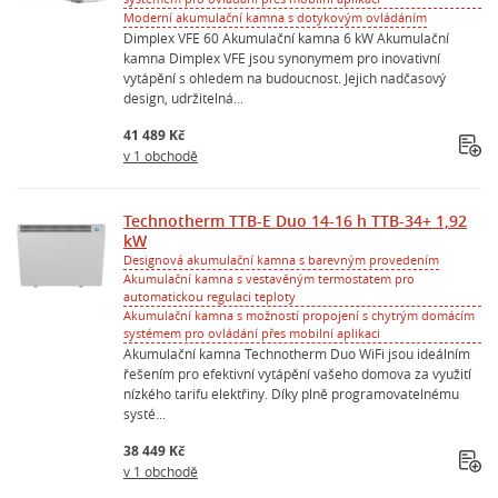
Moderní akumulační kamna s dotykovým ovládáním
Dimplex VFE 60 Akumulační kamna 6 kW Akumulační
kamna Dimplex VFE jsou synonymem pro inovativní
vytápění s ohledem na budoucnost. Jejich nadčasový
design, udržitelná...
41 489 Kč
v 1 obchodě
Technotherm TTB-E Duo 14-16 h TTB-34+ 1,92
kW
Designová akumulační kamna s barevným provedením
Akumulační kamna s vestavěným termostatem pro
automatickou regulaci teploty
Akumulační kamna s možností propojení s chytrým domácím
systémem pro ovládání přes mobilní aplikaci
Akumulační kamna Technotherm Duo WiFi jsou ideálním
řešením pro efektivní vytápění vašeho domova za využití
nízkého tarifu elektřiny. Díky plně programovatelnému
systé...
38 449 Kč
v 1 obchodě