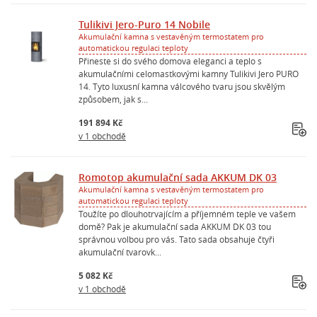
Tulikivi Jero-Puro 14 Nobile
Akumulační kamna s vestavěným termostatem pro
automatickou regulaci teploty
Přineste si do svého domova eleganci a teplo s
akumulačními celomastkovými kamny Tulikivi Jero PURO
14. Tyto luxusní kamna válcového tvaru jsou skvělým
způsobem, jak s...
191 894 Kč
v 1 obchodě
Romotop akumulační sada AKKUM DK 03
Akumulační kamna s vestavěným termostatem pro
automatickou regulaci teploty
Toužíte po dlouhotrvajícím a příjemném teple ve vašem
domě? Pak je akumulační sada AKKUM DK 03 tou
správnou volbou pro vás. Tato sada obsahuje čtyři
akumulační tvarovk...
5 082 Kč
v 1 obchodě