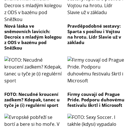
Nová láska ve
Pravděpodobné sestavy:
sněmovních lavicích:
Sparta s posilou i Vojtou
Decroix s mladým kolegou
na hrotu. Lídr Slavie už v
z ODS v bazénu pod
základu
Sněžkou
FOTO: Necudné kroucení
Firmy couvají od Prague
zadkem? Kdepak, tanec u
Pride. Podporu duhovému
tyče je (i) regulérní sport
festivalu škrtl i Microsoft