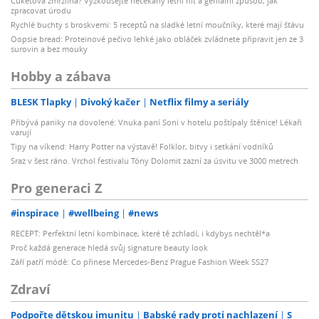
Cuketová zmrzlina? Vyzkoušejte nečekaný letní hit a geniální způsob, jak
zpracovat úrodu
Rychlé buchty s broskvemi: 5 receptů na sladké letní moučníky, které mají šťávu
Oopsie bread: Proteinové pečivo lehké jako obláček zvládnete připravit jen ze 3
surovin a bez mouky
Hobby a zábava
BLESK Tlapky
Divoký kačer
Netflix filmy a seriály
Přibývá paniky na dovolené: Vnuka paní Soni v hotelu poštípaly štěnice! Lékaři
varují
Tipy na víkend: Harry Potter na výstavě! Folklor, bitvy i setkání vodníků
Sraz v šest ráno. Vrchol festivalu Tóny Dolomit zazní za úsvitu ve 3000 metrech
Pro generaci Z
#inspirace
#wellbeing
#news
RECEPT: Perfektní letní kombinace, které tě zchladí, i kdybys nechtěl*a
Proč každá generace hledá svůj signature beauty look
Září patří módě: Co přinese Mercedes-Benz Prague Fashion Week SS27
Zdraví
Podpořte dětskou imunitu
Babské rady proti nachlazení
S