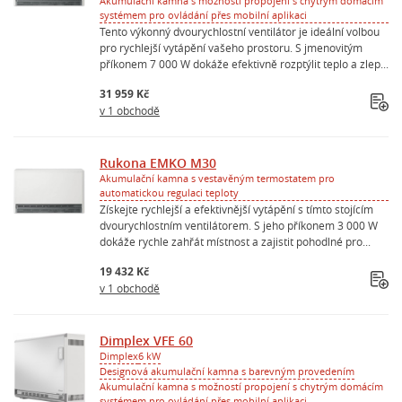
Akumulační kamna s možností propojení s chytrým domácím
systémem pro ovládání přes mobilní aplikaci
Tento výkonný dvourychlostní ventilátor je ideální volbou
pro rychlejší vytápění vašeho prostoru. S jmenovitým
příkonem 7 000 W dokáže efektivně rozptýlit teplo a zlep...
31 959 Kč
v 1 obchodě
Rukona EMKO M30
Akumulační kamna s vestavěným termostatem pro
automatickou regulaci teploty
Získejte rychlejší a efektivnější vytápění s tímto stojícím
dvourychlostním ventilátorem. S jeho příkonem 3 000 W
dokáže rychle zahřát místnost a zajistit pohodlné pro...
19 432 Kč
v 1 obchodě
Dimplex VFE 60
Dimplex
6 kW
Designová akumulační kamna s barevným provedením
Akumulační kamna s možností propojení s chytrým domácím
systémem pro ovládání přes mobilní aplikaci