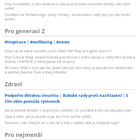
Filip Vondrášek: V Jižní Americe si lidé plují životem mnohem lehčeji, věci tolik
neřeší
Osvěžení ve Schladmingu: Lamy, ferraty i koulovačka v létě jsou jen pár hodin
autem
Pro generaci Z
#inspirace
#wellbeing
#news
Glow up se stává luxusem, proč mladí lidé říkají ano glow downu?
Pop Culture Wrap: Ariana Grande promluvila o svém ústupu z veřejného života a
Sophia z KATSEYE si dává pauzu od skupiny
Alt news: MGK v tom zas lítá, Jared Leto byl obviněný ze sexuálního obtěžování
a zemřely Bonnie Tyler a Mary Morello
Zdraví
Podpořte dětskou imunitu
Babské rady proti nachlazení
S
čím vším pomůže rýmovník
Jak se zdravě zchladit v tropických vedrech: Co pomáhá a kdy už riskujete úpal
Úpal a úžeh: Jak je poznat a jak se z nich rychle vyléčit
Parazité v nás: Kterým se u nás líbí a kde v našem těle je můžeme najít?
Pro nejmenší