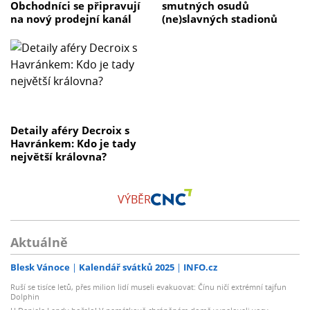
Obchodníci se připravují
smutných osudů
na nový prodejní kanál
(ne)slavných stadionů
Detaily aféry Decroix s
Havránkem: Kdo je tady
největší královna?
VÝBĚR
Aktuálně
Blesk Vánoce
Kalendář svátků 2025
INFO.cz
Ruší se tisíce letů, přes milion lidí museli evakuovat: Čínu ničí extrémní tajfun
Dolphin