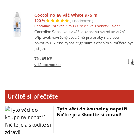
Coccolino aviváž White 975 ml
100 %
(1 hodnocení)
Coccolino
Unilever
0.975 l
39
Pro citlivou pokožku a děti
Coccolino Sensitive aviváž je koncentrovaný avivážní
přípravek navržený speciálně pro osoby s citlivou
pokožkou. S jeho hypoalergenním složením si můžete být
jisti, že...
70 - 85 Kč
v 13 obchodech
Určitě si přečtěte
Tyto věci do koupelny nepatří.
Ničíte je a škodíte si zdraví!