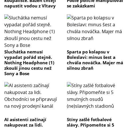
koupaliště. Bazén chtějí
Podle policie manipuloval
napustit vodou z Vltavy
se zakázkami
Sluchátka nemusí
Sparta po kolapsu v
vypadat pořád stejně.
Boleslavi: minus šest a
Nothing Headphone (1)
chvála nováčka. Majer má
zkouší jinou cestu než
silnou zbraň
Sony a Bose
AI asistenti začínají
Stíny zašlé fotbalové
nakupovat za lidi.
slávy. Připomeňte si 5