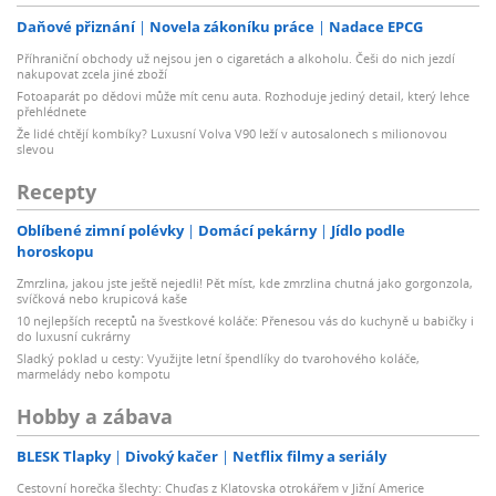
Daňové přiznání
Novela zákoníku práce
Nadace EPCG
Příhraniční obchody už nejsou jen o cigaretách a alkoholu. Češi do nich jezdí
nakupovat zcela jiné zboží
Fotoaparát po dědovi může mít cenu auta. Rozhoduje jediný detail, který lehce
přehlédnete
Že lidé chtějí kombíky? Luxusní Volva V90 leží v autosalonech s milionovou
slevou
Recepty
Oblíbené zimní polévky
Domácí pekárny
Jídlo podle
horoskopu
Zmrzlina, jakou jste ještě nejedli! Pět míst, kde zmrzlina chutná jako gorgonzola,
svíčková nebo krupicová kaše
10 nejlepších receptů na švestkové koláče: Přenesou vás do kuchyně u babičky i
do luxusní cukrárny
Sladký poklad u cesty: Využijte letní špendlíky do tvarohového koláče,
marmelády nebo kompotu
Hobby a zábava
BLESK Tlapky
Divoký kačer
Netflix filmy a seriály
Cestovní horečka šlechty: Chuďas z Klatovska otrokářem v Jižní Americe