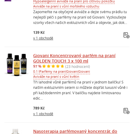
Hypoalergenní aviváže na praní pro citlivou pokožku
Aviváže na praní s vůní mořského vzduchu
Zapomeňte na obyčejné aviváže a dejte svému prádlu tu
nejlepší péči s parfémy na praní od Giovani. Vyzkoušejte
vzorky všech našich exkluzivních vůní a objevte, jak dok...
139 Kč
v 1 obchodě
Giovani Koncentrovaný parfém na praní
GOLDEN TOUCH 3 x 100 ml
97 %
(23 hodnocení)
0.1 l
Parfémy na praní
Giovani
Giovani
Aviváže na praní s vůní květin
Tři lahodné vůně parfémů na praní v jednom balíčku! S
naším exkluzivním setem si můžete dopřát luxusní vůně i
při každodenním praní. V balíčku najdete limitovanou
edic...
789 Kč
v 1 obchodě
Nasoterapia parfémovaný koncentrát do