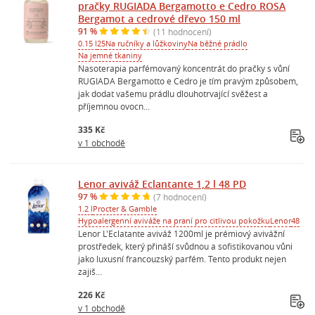
pračky RUGIADA Bergamotto e Cedro ROSA
Bergamot a cedrové dřevo 150 ml
91 %
(11 hodnocení)
0.15 l
25
Na ručníky a lůžkoviny
Na běžné prádlo
Na jemné tkaniny
Nasoterapia parfémovaný koncentrát do pračky s vůní
RUGIADA Bergamotto e Cedro je tím pravým způsobem,
jak dodat vašemu prádlu dlouhotrvající svěžest a
příjemnou ovocn...
335 Kč
v 1 obchodě
Lenor aviváž Eclantante 1,2 l 48 PD
97 %
(7 hodnocení)
1.2 l
Procter & Gamble
Hypoalergenní aviváže na praní pro citlivou pokožku
Lenor
48
Lenor L'Eclatante aviváž 1200ml je prémiový avivážní
prostředek, který přináší svůdnou a sofistikovanou vůni
jako luxusní francouzský parfém. Tento produkt nejen
zajiš...
226 Kč
v 1 obchodě