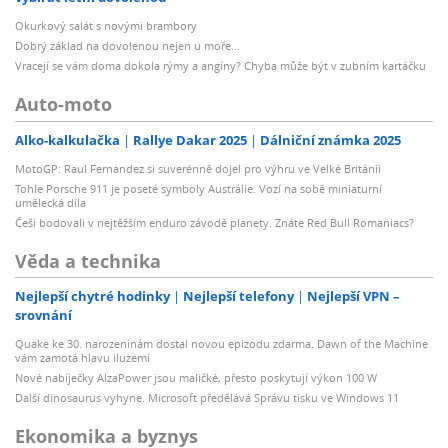
Okurkový salát s novými brambory
Dobrý základ na dovolenou nejen u moře...
Vracejí se vám doma dokola rýmy a angíny? Chyba může být v zubním kartáčku
Auto-moto
Alko-kalkulačka
Rallye Dakar 2025
Dálniční známka 2025
MotoGP: Raul Fernandez si suverénně dojel pro výhru ve Velké Británii
Tohle Porsche 911 je poseté symboly Austrálie. Vozí na sobě miniaturní
umělecká díla
Češi bodovali v nejtěžším enduro závodě planety. Znáte Red Bull Romaniacs?
Věda a technika
Nejlepší chytré hodinky
Nejlepší telefony
Nejlepší VPN –
srovnání
Quake ke 30. narozeninám dostal novou epizodu zdarma. Dawn of the Machine
vám zamotá hlavu iluzemi
Nové nabíječky AlzaPower jsou maličké, přesto poskytují výkon 100 W
Další dinosaurus vyhyne. Microsoft předělává Správu tisku ve Windows 11
Ekonomika a byznys