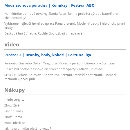
Mourissonova poradna
Komiksy
Festival ABC
Nahlédněte do nové továrny Škoda Auto: Takhle probíhá výroba baterií pro
elektromobily!
Vybíráme nejlepší herní adaptace Pána prstenů. Moderní pecky i historicky první
kroky
Desková hra Stínadla: Rychlé šípy ožívají v napínavé
Video
Prostor X
Branky, body, kokoti
Fortuna liga
Fanoušci čínského Dalian Yingbo si připravili parádní choreo pro Stanciua
Priske byl hodně nespokojen s výkonem Sparty v Mladé Boleslavi
SESTŘIH: Mladá Boleslav - Sparta 2:0. Bezzubí Letenští opět ztratili. Domácí
rozhodli v první půli
Nákupy
hledejceny.cz
Zboží Živě
Osobní vozy
Zboží Dáma
zbozi.blesk.cz
Jak na prohlídku ojetého vozu?