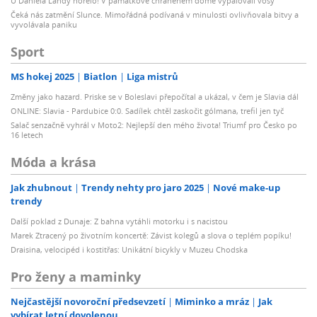
U Daniela Landy hořelo! V památkově chráněném domě vypalovali vosy
Čeká nás zatmění Slunce. Mimořádná podívaná v minulosti ovlivňovala bitvy a
vyvolávala paniku
Sport
MS hokej 2025
Biatlon
Liga mistrů
Změny jako hazard. Priske se v Boleslavi přepočítal a ukázal, v čem je Slavia dál
ONLINE: Slavia - Pardubice 0:0. Sadílek chtěl zaskočit gólmana, trefil jen tyč
Salač senzačně vyhrál v Moto2: Nejlepší den mého života! Triumf pro Česko po
16 letech
Móda a krása
Jak zhubnout
Trendy nehty pro jaro 2025
Nové make-up
trendy
Další poklad z Dunaje: Z bahna vytáhli motorku i s nacistou
Marek Ztracený po životním koncertě: Závist kolegů a slova o teplém popíku!
Draisina, velocipéd i kostitřas: Unikátní bicykly v Muzeu Chodska
Pro ženy a maminky
Nejčastější novoroční předsevzetí
Miminko a mráz
Jak
vybírat letní dovolenou