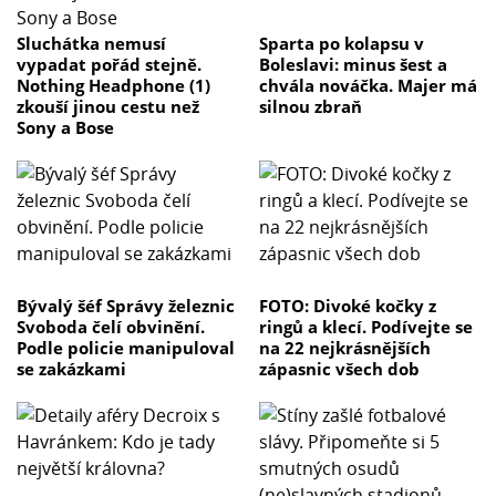
Sluchátka nemusí
Sparta po kolapsu v
vypadat pořád stejně.
Boleslavi: minus šest a
Nothing Headphone (1)
chvála nováčka. Majer má
zkouší jinou cestu než
silnou zbraň
Sony a Bose
Bývalý šéf Správy železnic
FOTO: Divoké kočky z
Svoboda čelí obvinění.
ringů a klecí. Podívejte se
Podle policie manipuloval
na 22 nejkrásnějších
se zakázkami
zápasnic všech dob