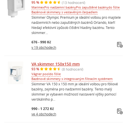
95 %
(13 hodnocení)
Marimex
Pro nadzemní bazény
Pro zapuštěné bazény
do fólie
Bazénové skimmery s vestavěným čerpadlem
Skimmer Olympic Premium je ideální volbou pro majitele
nadzemních nebo zapuštěných bazénů Orlando, kteří
hledají efektivní způsob čištění hladiny bazénu. Tento
skimmer...
676 - 990 Kč
v 19 obchodech
VA skimmer 150x150 mm
93 %
(8 hodnocení)
Vágner pool
do fólie
Bazénové skimmery s integrovaným filtracím systémem
Skimmer VA 150 x 150 mm je ideální volbou pro fóliové
bazény, zejména pro nadzemní bazény. Tento malý
skimmer je vybaven možností nastavení výšky pomocí
vertikálního p...
990 - 1 272 Kč
ve 4 obchodech