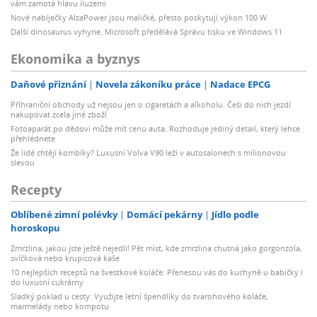
vám zamotá hlavu iluzemi
Nové nabíječky AlzaPower jsou maličké, přesto poskytují výkon 100 W
Další dinosaurus vyhyne. Microsoft předělává Správu tisku ve Windows 11
Ekonomika a byznys
Daňové přiznání
Novela zákoníku práce
Nadace EPCG
Příhraniční obchody už nejsou jen o cigaretách a alkoholu. Češi do nich jezdí
nakupovat zcela jiné zboží
Fotoaparát po dědovi může mít cenu auta. Rozhoduje jediný detail, který lehce
přehlédnete
Že lidé chtějí kombíky? Luxusní Volva V90 leží v autosalonech s milionovou
slevou
Recepty
Oblíbené zimní polévky
Domácí pekárny
Jídlo podle
horoskopu
Zmrzlina, jakou jste ještě nejedli! Pět míst, kde zmrzlina chutná jako gorgonzola,
svíčková nebo krupicová kaše
10 nejlepších receptů na švestkové koláče: Přenesou vás do kuchyně u babičky i
do luxusní cukrárny
Sladký poklad u cesty: Využijte letní špendlíky do tvarohového koláče,
marmelády nebo kompotu