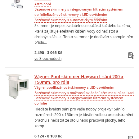
Astralpool
Bazénové skimmery s integrovaným filtracím systémem
do fólie
Bazénové skimmery s LED osvětlením
Bazénové skimmery s automatickým čištěním
Skimmer je nepostradatelnou součástí každého bazénu,
která zajišťuje efektivní čištění vody od nečistot a
drobných částic. Tento skimmer je dodáván s kompletním
příslu...
2 490 - 3 065 Kč
ve 3 obchodech
Vágner Pool skimmer Hayward, sání 200 x
150mm, pro fólii
Vágner pool
Bazénové skimmery s LED osvětlením
Bazénové skimmery s možností ovládání přes mobilní aplikaci
Bazénové skimmery s integrovaným filtracím systémem
do fólie
Hledáte kvalitní sání pro vaše hobby projekty? Sání o
rozměrech 200 x 150mm je ideální volbou pro odstranění
prachu a nečistot ze stolu nebo pracovní plochy. Jeho
komp...
6 124 - 8 100 Kč