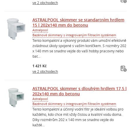
ve 2 obchodech
ASTRALPOOL skimmer se standartním hrdlem
15 l 202x140 mm do betonu
Astralpool
Bazénové skimmery s integrovaným filtracím systémem
Tento kompaktní a výkonný produkt vám umožní efektivně
zvládnout úkoly spojené s vaším koníčkem. S rozměry 202
x 140 mm se snadno vejde do vaší hobby pracovny nebo
bat...
1 421 Kč
ve 2 obchodech
ASTRALPOOL skimmer s dlouhým hrdlem 17,5 l
202x140 mm do betonu
Astralpool
Bazénové skimmery s integrovaným filtracím systémem
Tento kompaktní a účinný vodní filtr je ideální volbou pro
každého, kdo chce mít vždy čistou a kvalitní vodu doma.
Díky rozměrům 202 x 140 mm se snadno vejde do
každé...