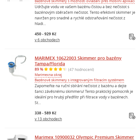
Bazénové skimmery s možností ovládání přes mobilní aplikaci
Udržujte vodu ve vašem bazénu čistou a bez nečistot s
bazénovým sběračem nečistot. Tento efektivní skimmer je
navržen pro snadné a rychlé odstraňování nečistot z
hladi...
450 - 929 Kč
v 6 obchodech
MARIMEX 10622003 Skimmer pro bazény
Tampa/Florida
89 %
(47 hodnocení)
Marimex
na okraj
Bazénové skimmery s integrovaným filtracím systémem
Zapomeňte na ruční sbírání nečistot z bazénu a dejte
šanci závěsnému skimmeru! Tento praktický pomocník je
ideální pro hrubý předfiltr při filtrace vody v bazénech.
St...
338 - 589 Kč
v 13 obchodech
Marimex 10900032 Olympic Premium Skimmer