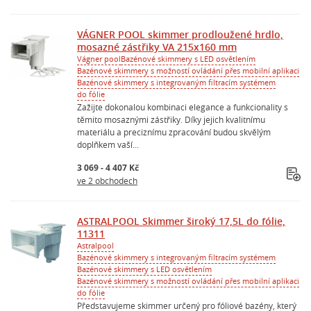
VÁGNER POOL skimmer prodloužené hrdlo,
mosazné zástřiky VA 215x160 mm
Vágner pool
Bazénové skimmery s LED osvětlením
Bazénové skimmery s možností ovládání přes mobilní aplikaci
Bazénové skimmery s integrovaným filtracím systémem
do fólie
Zažijte dokonalou kombinaci elegance a funkcionality s
těmito mosaznými zástřiky. Díky jejich kvalitnímu
materiálu a preciznímu zpracování budou skvělým
doplňkem vaší...
3 069 - 4 407 Kč
ve 2 obchodech
ASTRALPOOL Skimmer široký 17,5L do fólie,
11311
Astralpool
Bazénové skimmery s integrovaným filtracím systémem
Bazénové skimmery s LED osvětlením
Bazénové skimmery s možností ovládání přes mobilní aplikaci
do fólie
Představujeme skimmer určený pro fóliové bazény, který