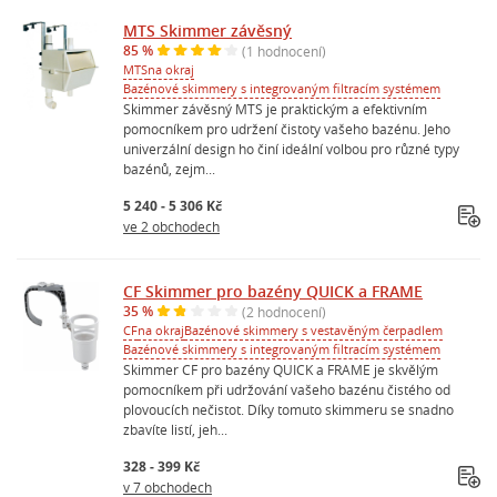
MTS Skimmer závěsný
85 %
(1 hodnocení)
MTS
na okraj
Bazénové skimmery s integrovaným filtracím systémem
Skimmer závěsný MTS je praktickým a efektivním
pomocníkem pro udržení čistoty vašeho bazénu. Jeho
univerzální design ho činí ideální volbou pro různé typy
bazénů, zejm...
5 240 - 5 306 Kč
ve 2 obchodech
CF Skimmer pro bazény QUICK a FRAME
35 %
(2 hodnocení)
CF
na okraj
Bazénové skimmery s vestavěným čerpadlem
Bazénové skimmery s integrovaným filtracím systémem
Skimmer CF pro bazény QUICK a FRAME je skvělým
pomocníkem při udržování vašeho bazénu čistého od
plovoucích nečistot. Díky tomuto skimmeru se snadno
zbavíte listí, jeh...
328 - 399 Kč
v 7 obchodech