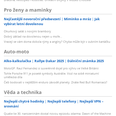
Pro ženy a maminky
Nejčastější novoroční předsevzetí
Miminko a mráz
Jak
vybírat letní dovolenou
Okurkový salát s novými brambory
Dobrý základ na dovolenou nejen u moře...
Vracejí se vám doma dokola rýmy a angíny? Chyba může být v zubním kartáčku
Auto-moto
Alko-kalkulačka
Rallye Dakar 2025
Dálniční známka 2025
MotoGP: Raul Fernandez si suverénně dojel pro výhru ve Velké Británii
Tohle Porsche 911 je poseté symboly Austrálie. Vozí na sobě miniaturní
umělecká díla
Češi bodovali v nejtěžším enduro závodě planety. Znáte Red Bull Romaniacs?
Věda a technika
Nejlepší chytré hodinky
Nejlepší telefony
Nejlepší VPN –
srovnání
Quake ke 30. narozeninám dostal novou epizodu zdarma. Dawn of the Machine