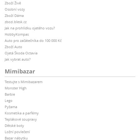
Zboží Živě
Osobní vozy
Zboží Dáma
zbozi.blesk.cz
Jak na prohlídku ojetého vozu?
HobbyKompas
Auto pro začátečníka do 100 000 Kč
Zboží Auto
Ojetá Škoda Octavia
Jak vybrat auto?
Mimibazar
Testujte s Mimibazarem
Monster High
Barbie
Lego
Pyžama
Kosmetika a parfémy
Teplákové soupravy
Dětské boty
Ložní povlečení
Bazar nábytku