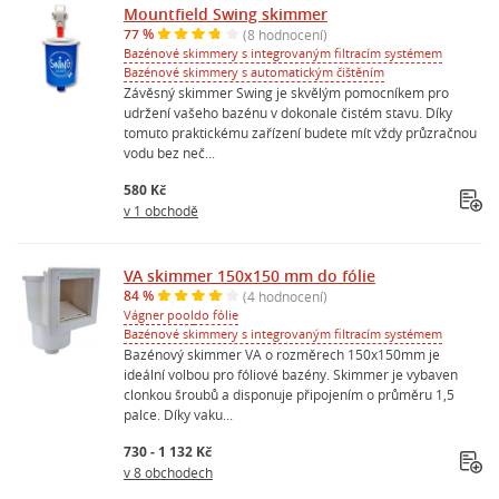
Mountfield Swing skimmer
77 %
(8 hodnocení)
Bazénové skimmery s integrovaným filtracím systémem
Bazénové skimmery s automatickým čištěním
Závěsný skimmer Swing je skvělým pomocníkem pro
udržení vašeho bazénu v dokonale čistém stavu. Díky
tomuto praktickému zařízení budete mít vždy průzračnou
vodu bez neč...
580 Kč
v 1 obchodě
VA skimmer 150x150 mm do fólie
84 %
(4 hodnocení)
Vágner pool
do fólie
Bazénové skimmery s integrovaným filtracím systémem
Bazénový skimmer VA o rozměrech 150x150mm je
ideální volbou pro fóliové bazény. Skimmer je vybaven
clonkou šroubů a disponuje připojením o průměru 1,5
palce. Díky vaku...
730 - 1 132 Kč
v 8 obchodech