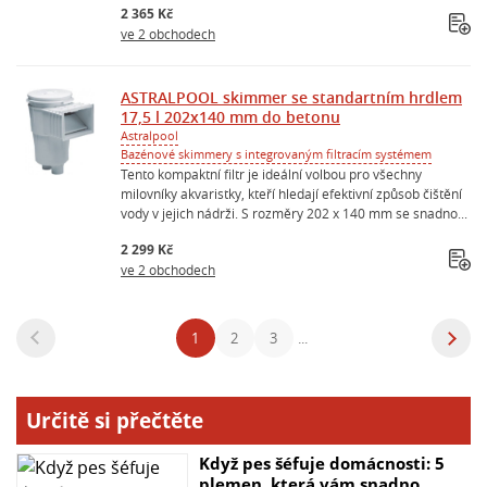
2 365 Kč
ve 2 obchodech
ASTRALPOOL skimmer se standartním hrdlem
17,5 l 202x140 mm do betonu
Astralpool
Bazénové skimmery s integrovaným filtracím systémem
Tento kompaktní filtr je ideální volbou pro všechny
milovníky akvaristky, kteří hledají efektivní způsob čištění
vody v jejich nádrži. S rozměry 202 x 140 mm se snadno...
2 299 Kč
ve 2 obchodech
1
2
3
...
Určitě si přečtěte
Když pes šéfuje domácnosti: 5
plemen, která vám snadno...