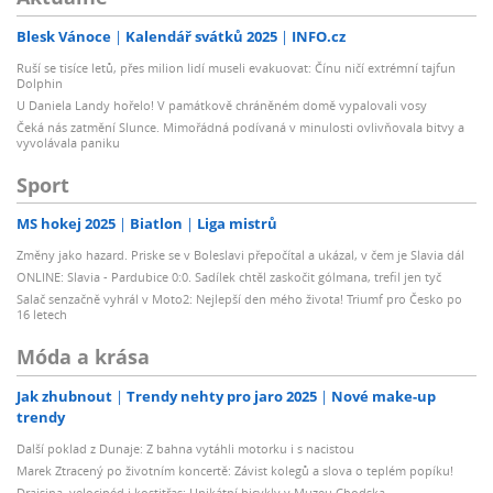
Blesk Vánoce
Kalendář svátků 2025
INFO.cz
Ruší se tisíce letů, přes milion lidí museli evakuovat: Čínu ničí extrémní tajfun
Dolphin
U Daniela Landy hořelo! V památkově chráněném domě vypalovali vosy
Čeká nás zatmění Slunce. Mimořádná podívaná v minulosti ovlivňovala bitvy a
vyvolávala paniku
Sport
MS hokej 2025
Biatlon
Liga mistrů
Změny jako hazard. Priske se v Boleslavi přepočítal a ukázal, v čem je Slavia dál
ONLINE: Slavia - Pardubice 0:0. Sadílek chtěl zaskočit gólmana, trefil jen tyč
Salač senzačně vyhrál v Moto2: Nejlepší den mého života! Triumf pro Česko po
16 letech
Móda a krása
Jak zhubnout
Trendy nehty pro jaro 2025
Nové make-up
trendy
Další poklad z Dunaje: Z bahna vytáhli motorku i s nacistou
Marek Ztracený po životním koncertě: Závist kolegů a slova o teplém popíku!
Draisina, velocipéd i kostitřas: Unikátní bicykly v Muzeu Chodska