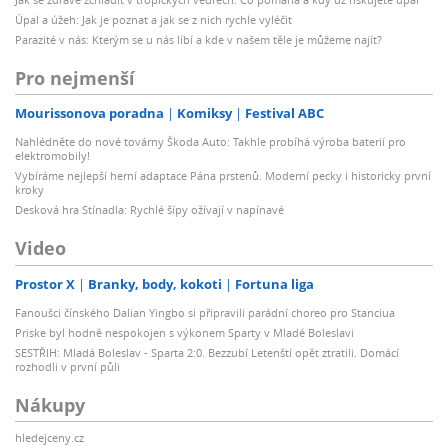
Úpal a úžeh: Jak je poznat a jak se z nich rychle vyléčit
Parazité v nás: Kterým se u nás líbí a kde v našem těle je můžeme najít?
Pro nejmenší
Mourissonova poradna
Komiksy
Festival ABC
Nahlédněte do nové továrny Škoda Auto: Takhle probíhá výroba baterií pro
elektromobily!
Vybíráme nejlepší herní adaptace Pána prstenů. Moderní pecky i historicky první
kroky
Desková hra Stínadla: Rychlé šípy ožívají v napínavé
Video
Prostor X
Branky, body, kokoti
Fortuna liga
Fanoušci čínského Dalian Yingbo si připravili parádní choreo pro Stanciua
Priske byl hodně nespokojen s výkonem Sparty v Mladé Boleslavi
SESTŘIH: Mladá Boleslav - Sparta 2:0. Bezzubí Letenští opět ztratili. Domácí
rozhodli v první půli
Nákupy
hledejceny.cz