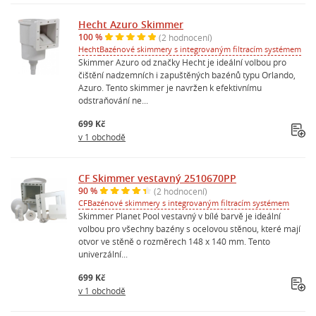
Hecht Azuro Skimmer
100 %
(2 hodnocení)
Hecht
Bazénové skimmery s integrovaným filtracím systémem
Skimmer Azuro od značky Hecht je ideální volbou pro
čištění nadzemních i zapuštěných bazénů typu Orlando,
Azuro. Tento skimmer je navržen k efektivnímu
odstraňování ne...
699 Kč
v 1 obchodě
CF Skimmer vestavný 2510670PP
90 %
(2 hodnocení)
CF
Bazénové skimmery s integrovaným filtracím systémem
Skimmer Planet Pool vestavný v bílé barvě je ideální
volbou pro všechny bazény s ocelovou stěnou, které mají
otvor ve stěně o rozměrech 148 x 140 mm. Tento
univerzální...
699 Kč
v 1 obchodě