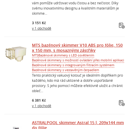
vám pomůže udržovat vodu čistou a bez nečistot. Díky
svému inovativnímu designu a kvalitním materiálům je
skimme...
3 151 Kč
v 1 obchodě
MTS bazénový skimmer V10 ABS pro fólie, 150
x 150 mm, s mosaznými zástřiky
MTS
Bazénové skimmery s LED osvětlením
Bazénové skimmery s možností ovládání přes mobilní aplikaci
Bazénové skimmery s integrovaným filtracím systémem
Bazénové skimmery s vestavěným čerpadlem
Tento praktický vakuový kotouč je ideálním doplňkem pro
každého, kdo má rád uklizené a dobře uspořádané
prostory. S jeho pomocí můžete efektivně uložit a chránit
obleč...
6 381 Kč
v 1 obchodě
ASTRALPOOL skimmer Astral 15 l, 209x144 mm
do fólie