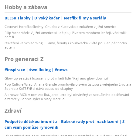
Hobby a zábava
BLESK Tlapky
Divoký kačer
Netflix filmy a seriály
Cestovní horečka šlechty: Chuďas z Klatovska otrokářem v Jižní Americe
Filip Vondrášek: V Jižní Americe si lidé plují životem mnohem lehčeji, věci tolik
neřeší
Osvěžení ve Schladmingu: Lamy, ferraty i koulovačka v létě jsou jen pár hodin
autem
Pro generaci Z
#inspirace
#wellbeing
#news
Glow up se stává luxusem, proč mladí lidé říkají ano glow downu?
Pop Culture Wrap: Ariana Grande promluvila o svém ústupu z veřejného života a
Sophia z KATSEYE si dává pauzu od skupiny
Alt news: MGK v tom zas lítá, Jared Leto byl obviněný ze sexuálního obtěžování
a zemřely Bonnie Tyler a Mary Morello
Zdraví
Podpořte dětskou imunitu
Babské rady proti nachlazení
S
čím vším pomůže rýmovník
Jak se zdravě zchladit v tropických vedrech: Co pomáhá a kdy už riskujete úpal