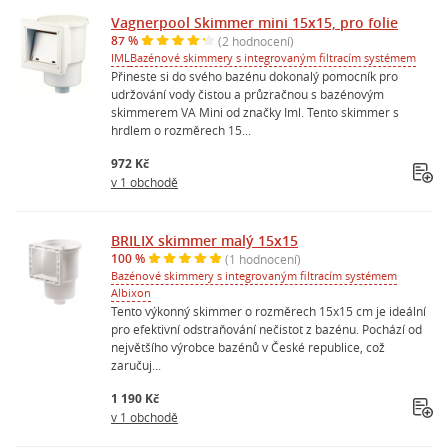
Vagnerpool Skimmer mini 15x15, pro folie
87 %
(2 hodnocení)
IML
Bazénové skimmery s integrovaným filtracím systémem
Přineste si do svého bazénu dokonalý pomocník pro
udržování vody čistou a průzračnou s bazénovým
skimmerem VA Mini od značky Iml. Tento skimmer s
hrdlem o rozměrech 15...
972 Kč
v 1 obchodě
BRILIX skimmer malý 15x15
100 %
(1 hodnocení)
Bazénové skimmery s integrovaným filtracím systémem
Albixon
Tento výkonný skimmer o rozměrech 15x15 cm je ideální
pro efektivní odstraňování nečistot z bazénu. Pochází od
největšího výrobce bazénů v České republice, což
zaručuj...
1 190 Kč
v 1 obchodě