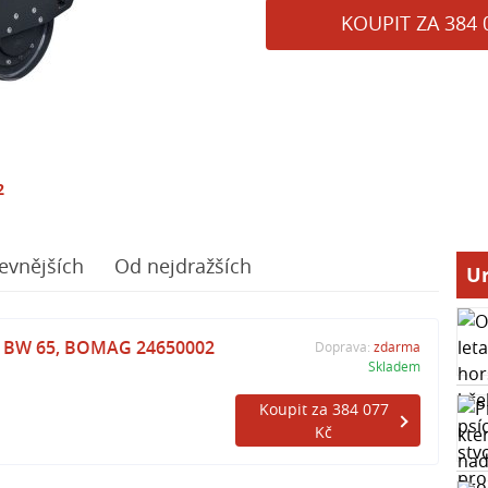
KOUPIT ZA 384 
2
evnějších
Od nejdražších
Ur
ec BW 65, BOMAG 24650002
Doprava:
zdarma
Skladem
Koupit za 384 077
Kč