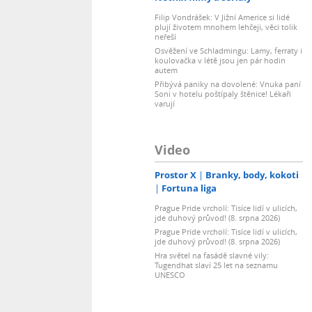
Filip Vondrášek: V Jižní Americe si lidé
plují životem mnohem lehčeji, věci tolik
neřeší
Osvěžení ve Schladmingu: Lamy, ferraty i
koulovačka v létě jsou jen pár hodin
autem
Přibývá paniky na dovolené: Vnuka paní
Soni v hotelu poštípaly štěnice! Lékaři
varují
Video
Prostor X
Branky, body, kokoti
Fortuna liga
Prague Pride vrcholí: Tisíce lidí v ulicích,
jde duhový průvod! (8. srpna 2026)
Prague Pride vrcholí: Tisíce lidí v ulicích,
jde duhový průvod! (8. srpna 2026)
Hra světel na fasádě slavné vily:
Tugendhat slaví 25 let na seznamu
UNESCO