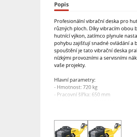
Popis
Profesionální vibrační deska pro hu
různých ploch. Díky vibracím obou
hutnící výkon, zatímco plynule nast
pohybu zajišťují snadné ovládání a 
spouštění je tato vibrační deska pra
nízkými provozními a servisními nákl
vaše projekty.
Hlavní parametry:
- Hmotnost: 720 kg
- Pracovní šířka: 650 mm
- Odstředivá síla: 25/13 kN
- Amplituda: 0,50/0,25 mm
- Rychlost pojezdu: 0-5,9 km/h
- Motor: HONDA GX390
- Výkon: 8,2 kW