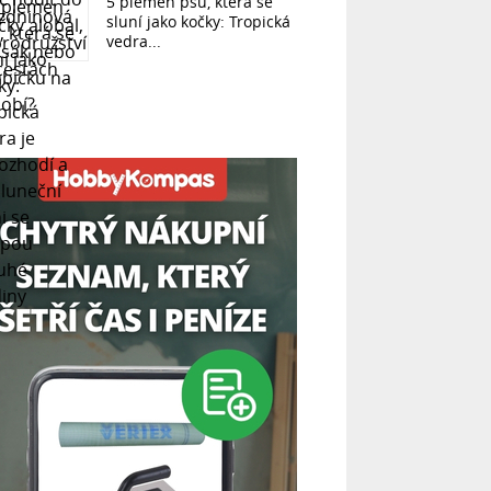
5 plemen psů, která se
sluní jako kočky: Tropická
vedra...