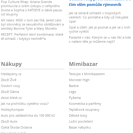
Pop Culture Wrap: Ariana Grande
čím vším pomůže rýmovník
promluvila o svém ústupu z veřejného
života a Sophia z KATSEYE si dává pauzu
Jak se zdravě zchladit v tropických
od skupiny
vedrech: Co pomáhá a kdy už riskujete
Alt news: MGK v tom zas lítá, Jared Leto
úpal
byl obviněný ze sexuálního obtěžování a
Úpal a úžeh: Jak je poznat a jak se z nich
zemřely Bonnie Tyler a Mary Morello
rychle vyléčit
RECEPT: Perfektní letní kombinace, které
Parazité v nás: Kterým se u nás líbí a kde
tě zchladí, i kdybys nechtěl*a
v našem těle je můžeme najít?
Nákupy
Mimibazar
hledejceny.cz
Testujte s Mimibazarem
Zboží Živě
Monster High
Osobní vozy
Barbie
Zboží Dáma
Lego
zbozi.blesk.cz
Pyžama
Jak na prohlídku ojetého vozu?
Kosmetika a parfémy
HobbyKompas
Teplákové soupravy
Auto pro začátečníka do 100 000 Kč
Dětské boty
Zboží Auto
Ložní povlečení
Ojetá Škoda Octavia
Bazar nábytku