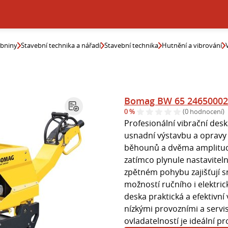
ebniny
Stavební technika a nářadí
Stavební technika
Hutnění a vibrování
Bomag BW 65 24650002
0 %
(0 hodnocení)
Profesionální vibrační des
usnadní výstavbu a opravy
běhounů a dvěma amplitudá
zatímco plynule nastavitel
zpětném pohybu zajišťují s
možností ručního i elektric
deska praktická a efektivní
nízkými provozními a servis
ovladatelností je ideální pro