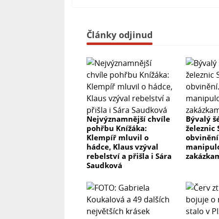
Články odjinud
Nejvýznamnější chvíle
Bývalý š
pohřbu Knížáka:
železnic 
Klempíř mluvil o
obvinění.
hádce, Klaus vzýval
manipulo
rebelství a přišla i Sára
zakázka
Saudková