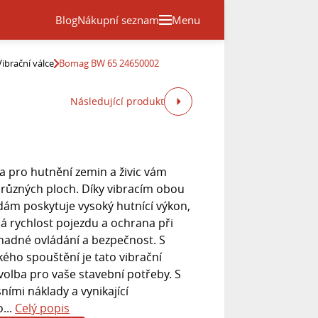
Blog
Nákupní seznam
Menu
Vibrační válce
Bomag BW 65 24650002
Následující produkt
ka pro hutnění zemin a živic vám
 různých ploch. Díky vibracím obou
m poskytuje vysoký hutnící výkon,
ná rychlost pojezdu a ochrana při
nadné ovládání a bezpečnost. S
kého spouštění je tato vibrační
 volba pro vaše stavební potřeby. S
ními náklady a vynikající
...
Celý popis