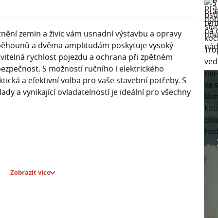
tnění zemin a živic vám usnadní výstavbu a opravy
 běhounů a dvěma amplitudám poskytuje vysoký
avitelná rychlost pojezdu a ochrana při zpětném
bezpečnost. S možností ručního i elektrického
ktická a efektivní volba pro vaše stavební potřeby. S
ady a vynikající ovladatelností je ideální pro všechny
Zobrazit více