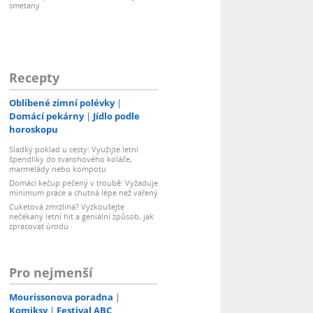
smetany
Recepty
Oblíbené zimní polévky
Domácí pekárny
Jídlo podle
horoskopu
Sladký poklad u cesty: Využijte letní
špendlíky do tvarohového koláče,
marmelády nebo kompotu
Domácí kečup pečený v troubě: Vyžaduje
minimum práce a chutná lépe než vařený
Cuketová zmrzlina? Vyzkoušejte
nečekaný letní hit a geniální způsob, jak
zpracovat úrodu
Pro nejmenší
Mourissonova poradna
Komiksy
Festival ABC