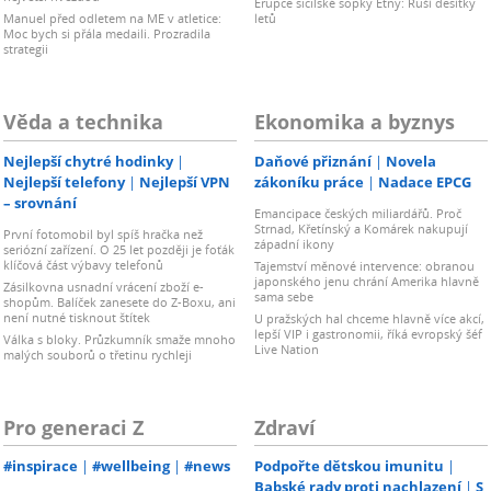
Erupce sicilské sopky Etny: Ruší desítky
Manuel před odletem na ME v atletice:
letů
Moc bych si přála medaili. Prozradila
strategii
Věda a technika
Ekonomika a byznys
Nejlepší chytré hodinky
Daňové přiznání
Novela
Nejlepší telefony
Nejlepší VPN
zákoníku práce
Nadace EPCG
– srovnání
Emancipace českých miliardářů. Proč
Strnad, Křetínský a Komárek nakupují
První fotomobil byl spíš hračka než
západní ikony
seriózní zařízení. O 25 let později je foťák
klíčová část výbavy telefonů
Tajemství měnové intervence: obranou
japonského jenu chrání Amerika hlavně
Zásilkovna usnadní vrácení zboží e-
sama sebe
shopům. Balíček zanesete do Z-Boxu, ani
není nutné tisknout štítek
U pražských hal chceme hlavně více akcí,
lepší VIP i gastronomii, říká evropský šéf
Válka s bloky. Průzkumník smaže mnoho
Live Nation
malých souborů o třetinu rychleji
Pro generaci Z
Zdraví
#inspirace
#wellbeing
#news
Podpořte dětskou imunitu
Babské rady proti nachlazení
S