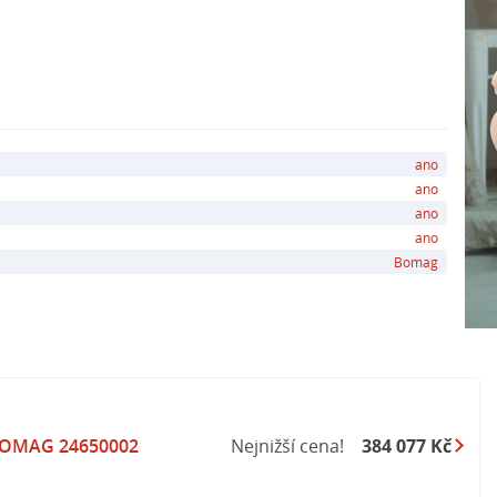
ano
ano
ano
ano
Bomag
 BOMAG 24650002
Nejnižší cena!
384 077 Kč