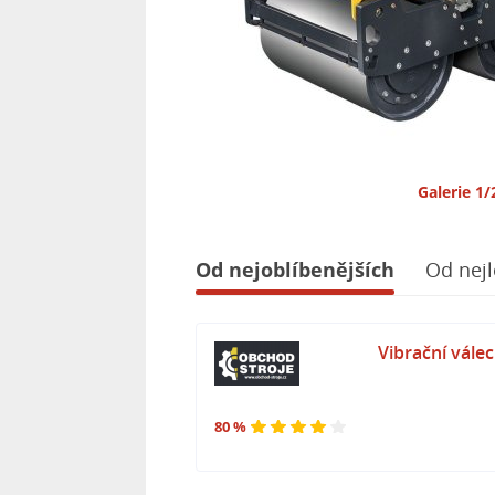
Galerie 1/
Od nejoblíbenějších
Od nejl
Vibrační vál
80 %