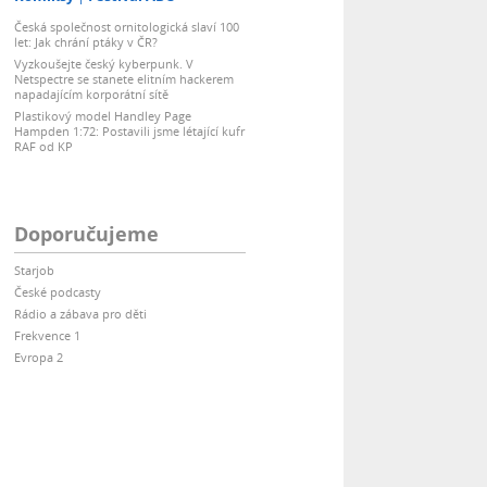
Česká společnost ornitologická slaví 100
let: Jak chrání ptáky v ČR?
Vyzkoušejte český kyberpunk. V
Netspectre se stanete elitním hackerem
napadajícím korporátní sítě
Plastikový model Handley Page
Hampden 1:72: Postavili jsme létající kufr
RAF od KP
Doporučujeme
Starjob
České podcasty
Rádio a zábava pro děti
Frekvence 1
Evropa 2