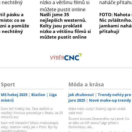
til pásku a
Našli jsme 35
FOTO: Nahota 
místo: co se
nejlepších westernů.
Nic zvláštního.
Plzni a pomůže
Kolty jsou proklatě
jamkami nahá
 nechtěný
nízko a většinu filmů si
přitahují
můžete pustit online
VÝBĚR
Sport
Móda a krása
MS hokej 2025
Biatlon
Liga
Jak zhubnout
Trendy nehty pro
mistrů
jaro 2025
Nové make-up trendy
Osm let? Krátký čas. Šest dalších a
Máte málo vody? Zrádný signál ukáže
navždy! Vinícius pokračuje v Realu, za 25
vaše moč
milionů eur
Životní koncert Ztraceného na Letné: Co
Kam míří Haraslín? Místo mrakodrapů
se dělo ve VIP stanu? Jágr přišel s
oázy, stadion velký jak v Plzni. Byl by
Dominikou, ale...
největší hvězdou