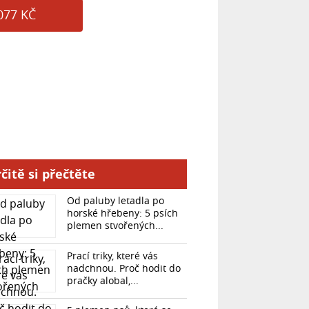
077 KČ
čitě si přečtěte
Od paluby letadla po
horské hřebeny: 5 psích
plemen stvořených...
Prací triky, které vás
nadchnou. Proč hodit do
pračky alobal,...