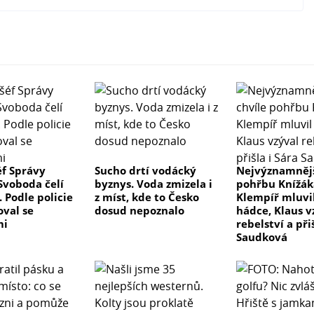
éf Správy
Sucho drtí vodácký
Nejvýznamnějš
Svoboda čelí
byznys. Voda zmizela i
pohřbu Knížák
 Podle policie
z míst, kde to Česko
Klempíř mluvi
val se
dosud nepoznalo
hádce, Klaus v
mi
rebelství a při
Saudková