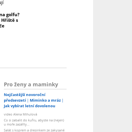
na golfu?
 Hřiště s
če
Pro ženy a maminky
Nejčastější novoroční
předsevzetí
Miminko a mráz
Jak vybírat letní dovolenou
video Alena Mihulová
Co si zabalit do kufru, abyste na (nejen)
u moře zazářily...
Salát s koprem a dresinkem ze zakysané