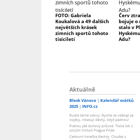
FOTO: Gabriela
Červ ztra
Koukalová a 49 dalších
bojuje o 
největších krásek
stalo v 
zimních sportů tohoto
Hyskému
tisíciletí
Adu?
Aktuálně
Blesk Vánoce
Kalendář svátků
2025
INFO.cz
Ruské černé vdovy: Rychle se vdávají za
vojáky, inkasují dávky, když padnou!
Prahou jde duhový průvod: Tisíce lidí v
ulicích! Vrcholí Prague Pride
Cestovní horečka šlechty: Chuďas z