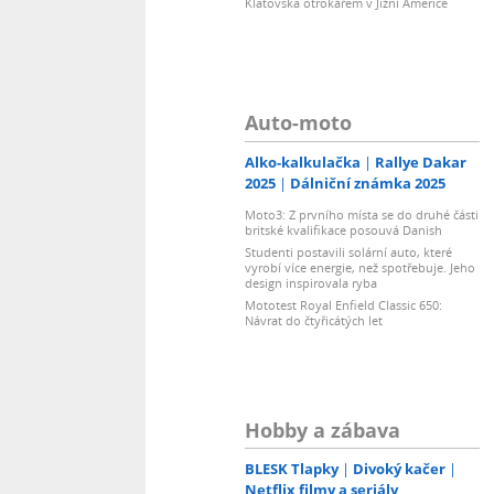
Klatovska otrokářem v Jižní Americe
Auto-moto
Alko-kalkulačka
Rallye Dakar
2025
Dálniční známka 2025
Moto3: Z prvního místa se do druhé části
britské kvalifikace posouvá Danish
Studenti postavili solární auto, které
vyrobí více energie, než spotřebuje. Jeho
design inspirovala ryba
Mototest Royal Enfield Classic 650:
Návrat do čtyřicátých let
Hobby a zábava
BLESK Tlapky
Divoký kačer
Netflix filmy a seriály