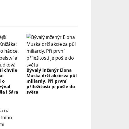
í chvíle
Bývalý inženýr Elona
a:
Muska drží akcie za půl
l o
miliardy. Při první
zýval
příležitosti je pošle do
šla i Sára
světa