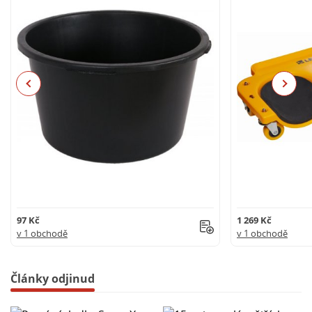
Previous
Next
97 Kč
1 269 Kč
v 1 obchodě
v 1 obchodě
Články odjinud