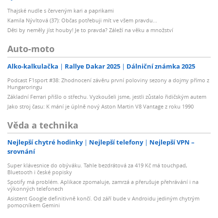
Thajské nudle s červeným kari a paprikami
Kamila Nývltová (37): Občas potřebuji mít ve všem pravdu...
Děti by neměly jíst houby! Je to pravda? Záleží na věku a množství
Auto-moto
Alko-kalkulačka
Rallye Dakar 2025
Dálniční známka 2025
Podcast F1sport #38: Zhodnocení závěru první poloviny sezony a dojmy přímo z
Hungaroringu
Základní Ferrari přišlo o střechu. Vyzkoušeli jsme, jestli zůstalo řidičským autem
Jako stroj času: K mání je úplně nový Aston Martin V8 Vantage z roku 1990
Věda a technika
Nejlepší chytré hodinky
Nejlepší telefony
Nejlepší VPN –
srovnání
Super klávesnice do obýváku. Tahle bezdrátová za 419 Kč má touchpad,
Bluetooth i české popisky
Spotify má problém. Aplikace zpomaluje, zamrzá a přerušuje přehrávání i na
výkonných telefonech
Asistent Google definitivně končí. Od září bude v Androidu jediným chytrým
pomocníkem Gemini