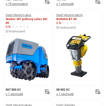
v 19 obchodech
v 1 obchodě
Další Vibrační válce
Další Vibrační pěchy
Weber MT Ježkový válec MC
BOMAG BT 65
85
0 %
0 %
(0 hodnocení)
(0 hodnocení)
867 800 Kč
88 802 Kč
v 1 obchodě
v 1 obchodě
Další Vibrační desky
Další Úhelníky