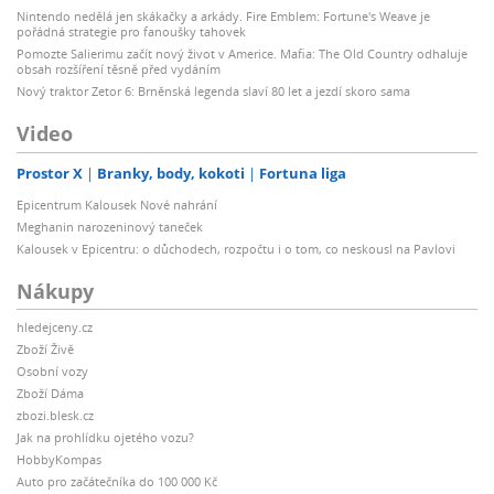
Nintendo nedělá jen skákačky a arkády. Fire Emblem: Fortune's Weave je
pořádná strategie pro fanoušky tahovek
Pomozte Salierimu začít nový život v Americe. Mafia: The Old Country odhaluje
obsah rozšíření těsně před vydáním
Nový traktor Zetor 6: Brněnská legenda slaví 80 let a jezdí skoro sama
Video
Prostor X
Branky, body, kokoti
Fortuna liga
Epicentrum Kalousek Nové nahrání
Meghanin narozeninový taneček
Kalousek v Epicentru: o důchodech, rozpočtu i o tom, co neskousl na Pavlovi
Nákupy
hledejceny.cz
Zboží Živě
Osobní vozy
Zboží Dáma
zbozi.blesk.cz
Jak na prohlídku ojetého vozu?
HobbyKompas
Auto pro začátečníka do 100 000 Kč