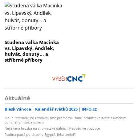
Studená válka Macinka
vs. Lipavský. Andílek,
hulvát, donuty… a
stříbrné příbory
VÝBĚR
Aktuálně
Blesk Vánoce
Kalendář svátků 2025
INFO.cz
Malíř Peterbok: Po revoluci jsme promarnili šanci prorazit ve světě s uměním
ovlivněným socialismem
Nečekaná hrozba na chorvatské dálnici! Medvěd ve vozovce
Rodina pátrá po tátovi v Egyptě: Jirka umřel?!