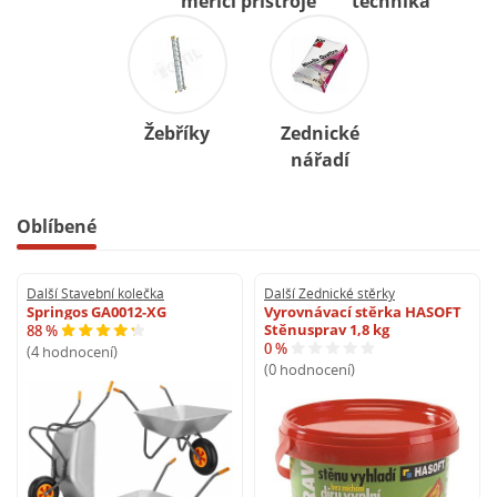
měřicí přístroje
technika
Žebříky
Zednické
nářadí
Oblíbené
Další Stavební kolečka
Další Zednické stěrky
Springos GA0012-XG
Vyrovnávací stěrka HASOFT
Stěnusprav 1,8 kg
88 %
0 %
(4 hodnocení)
(0 hodnocení)