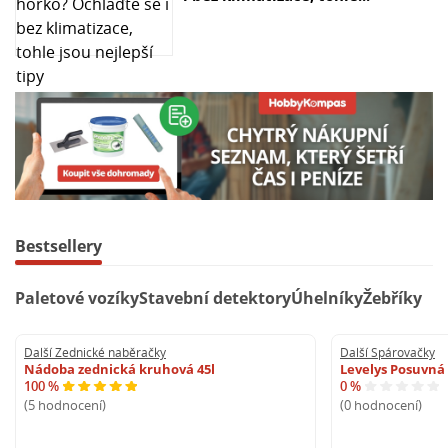
Bestsellery
Paletové vozíky
Stavební detektory
Úhelníky
Žebříky
Další Zednické naběračky
Další Spárovačky
Nádoba zednická kruhová 45l
Levelys Posuvná
100 %
0 %
(5 hodnocení)
(0 hodnocení)