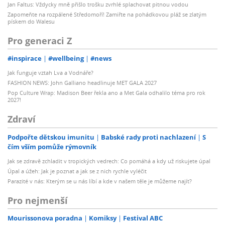
Jan Faltus: Vždycky mně přišlo trošku zvrhlé splachovat pitnou vodou
Zapomeňte na rozpálené Středomoří! Zamiřte na pohádkovou pláž se zlatým
pískem do Walesu
Pro generaci Z
#inspirace
#wellbeing
#news
Jak funguje vztah Lva a Vodnáře?
FASHION NEWS: John Galliano headlinuje MET GALA 2027
Pop Culture Wrap: Madison Beer řekla ano a Met Gala odhalilo téma pro rok
2027!
Zdraví
Podpořte dětskou imunitu
Babské rady proti nachlazení
S
čím vším pomůže rýmovník
Jak se zdravě zchladit v tropických vedrech: Co pomáhá a kdy už riskujete úpal
Úpal a úžeh: Jak je poznat a jak se z nich rychle vyléčit
Parazité v nás: Kterým se u nás líbí a kde v našem těle je můžeme najít?
Pro nejmenší
Mourissonova poradna
Komiksy
Festival ABC