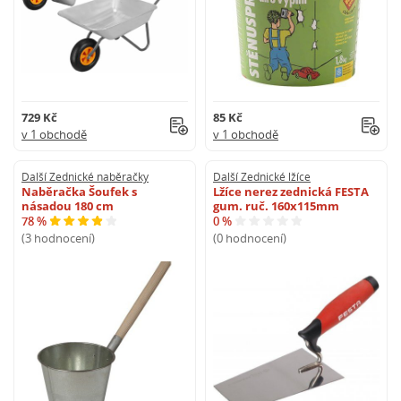
729 Kč
85 Kč
v 1 obchodě
v 1 obchodě
Další Zednické naběračky
Další Zednické lžíce
Naběračka Šoufek s
Lžíce nerez zednická FESTA
násadou 180 cm
gum. ruč. 160x115mm
78 %
0 %
(3 hodnocení)
(0 hodnocení)