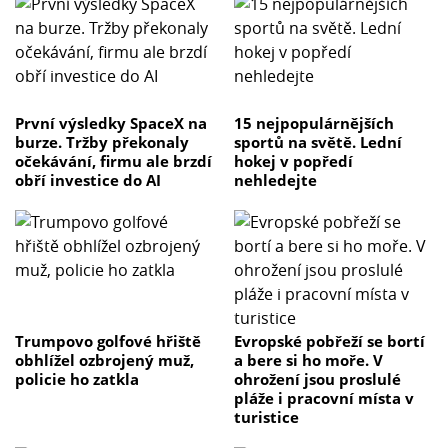
První výsledky SpaceX na
15 nejpopulárnějších
burze. Tržby překonaly
sportů na světě. Lední
očekávání, firmu ale brzdí
hokej v popředí
obří investice do AI
nehledejte
Trumpovo golfové hřiště
Evropské pobřeží se bortí
obhlížel ozbrojený muž,
a bere si ho moře. V
policie ho zatkla
ohrožení jsou proslulé
pláže i pracovní místa v
turistice