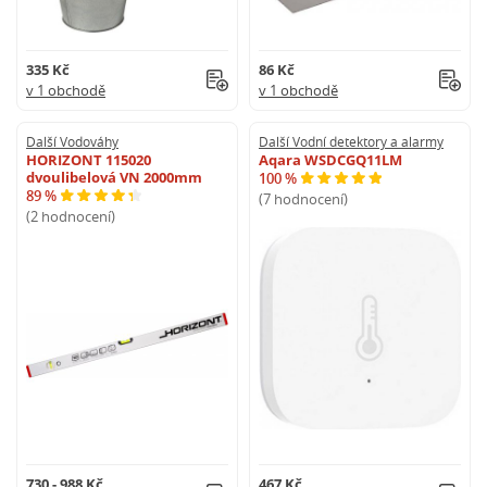
335 Kč
86 Kč
v 1 obchodě
v 1 obchodě
Další Vodováhy
Další Vodní detektory a alarmy
HORIZONT 115020
Aqara WSDCGQ11LM
dvoulibelová VN 2000mm
100 %
89 %
(7 hodnocení)
(2 hodnocení)
730 - 988 Kč
467 Kč