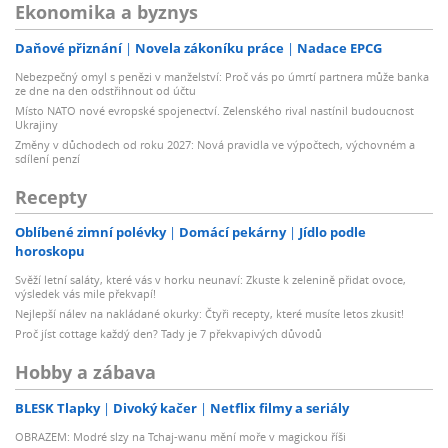
Ekonomika a byznys
Daňové přiznání
Novela zákoníku práce
Nadace EPCG
Nebezpečný omyl s penězi v manželství: Proč vás po úmrtí partnera může banka
ze dne na den odstřihnout od účtu
Místo NATO nové evropské spojenectví. Zelenského rival nastínil budoucnost
Ukrajiny
Změny v důchodech od roku 2027: Nová pravidla ve výpočtech, výchovném a
sdílení penzí
Recepty
Oblíbené zimní polévky
Domácí pekárny
Jídlo podle
horoskopu
Svěží letní saláty, které vás v horku neunaví: Zkuste k zelenině přidat ovoce,
výsledek vás mile překvapí!
Nejlepší nálev na nakládané okurky: Čtyři recepty, které musíte letos zkusit!
Proč jíst cottage každý den? Tady je 7 překvapivých důvodů
Hobby a zábava
BLESK Tlapky
Divoký kačer
Netflix filmy a seriály
OBRAZEM: Modré slzy na Tchaj-wanu mění moře v magickou říši