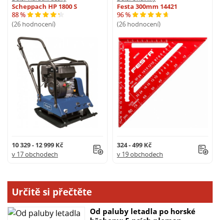
Scheppach HP 1800 S
Festa 300mm 14421
88 %
96 %
(26 hodnocení)
(26 hodnocení)
10 329 - 12 999 Kč
324 - 499 Kč
v 17 obchodech
v 19 obchodech
Určitě si přečtěte
Od paluby letadla po horské