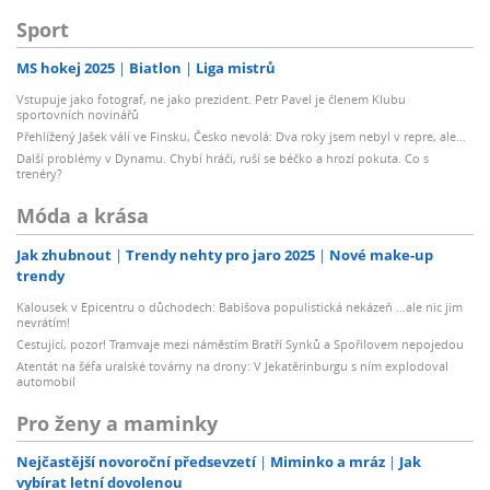
Sport
MS hokej 2025
Biatlon
Liga mistrů
Vstupuje jako fotograf, ne jako prezident. Petr Pavel je členem Klubu
sportovních novinářů
Přehlížený Jašek válí ve Finsku, Česko nevolá: Dva roky jsem nebyl v repre, ale…
Další problémy v Dynamu. Chybí hráči, ruší se béčko a hrozí pokuta. Co s
trenéry?
Móda a krása
Jak zhubnout
Trendy nehty pro jaro 2025
Nové make-up
trendy
Kalousek v Epicentru o důchodech: Babišova populistická nekázeň …ale nic jim
nevrátím!
Cestující, pozor! Tramvaje mezi náměstím Bratří Synků a Spořilovem nepojedou
Atentát na šéfa uralské továrny na drony: V Jekatěrinburgu s ním explodoval
automobil
Pro ženy a maminky
Nejčastější novoroční předsevzetí
Miminko a mráz
Jak
vybírat letní dovolenou