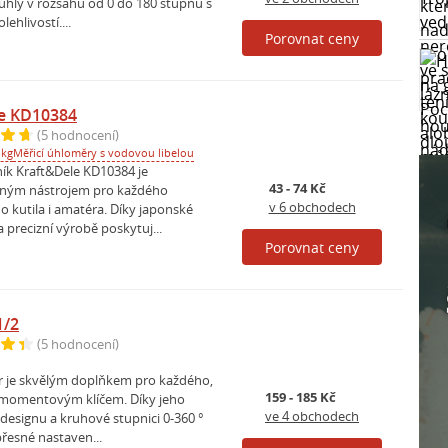
úhly v rozsahu od 0 do 180 stupňů s
lehlivostí....
Porovnat ceny
le KD10384
(5 hodnocení)
 kg
Měřicí úhloměry s vodovou libelou
ník Kraft&Dele KD10384 je
43 - 74 Kč
lným nástrojem pro každého
v 6 obchodech
o kutila i amatéra. Díky japonské
a precizní výrobě poskytuj...
Porovnat ceny
1/2
(5 hodnocení)
 je skvělým doplňkem pro každého,
159 - 185 Kč
 momentovým klíčem. Díky jeho
ve 4 obchodech
esignu a kruhové stupnici 0-360 °
přesné nastaven...