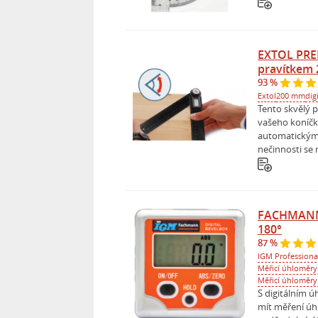
EXTOL PREM
pravítkem
93 %
Extol
200 mm
dig
Tento skvělý 
vašeho koníčku
automatickým
nečinnosti se 
FACHMANN F
180°
87 %
IGM Professiona
Měřicí úhloměry
Měřicí úhloměry
S digitálním
mít měření úh