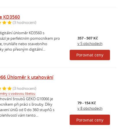
le KD3560
(3 hodnocení)
digitální úhloměr KD3560 s
357 - 507 Kč
ází je perfektním pomocníkem pro
v 5 obchodech
e, truhláře nebo stavebního
ky jeho přesným digitální...
Porovnat ceny
66 Úhloměr k utahování
(3 hodnocení)
oměry s vodovou libelou
ahování šroubů GEKO G10066 je
79 - 154 Kč
níkem při práci s šrouby. Díky
v 8 obchodech
avení úhlů od 0 do 360 stupňů s
olehlivostí vám tento...
Porovnat ceny