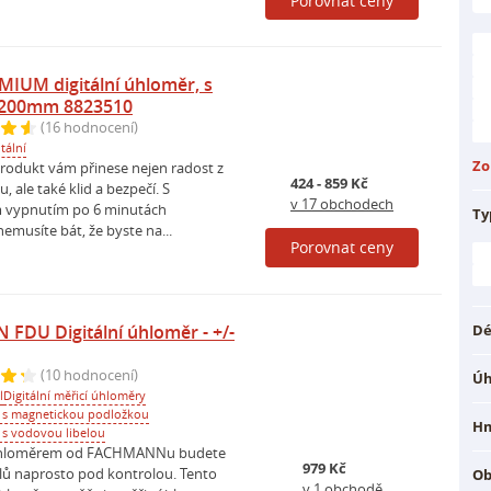
Porovnat ceny
IUM digitální úhloměr, s
 200mm 8823510
(16 hodnocení)
itální
Zo
produkt vám přinese nejen radost z
424 - 859 Kč
, ale také klid a bezpečí. S
v 17 obchodech
 vypnutím po 6 minutách
Ty
nemusíte bát, že byste na...
Porovnat ceny
DU Digitální úhloměr - +/-
Dé
(10 hodnocení)
Úh
l
Digitální měřicí úhloměry
 s magnetickou podložkou
Hm
 s vodovou libelou
 úhloměrem od FACHMANNu budete
979 Kč
lů naprosto pod kontrolou. Tento
Ob
v 1 obchodě