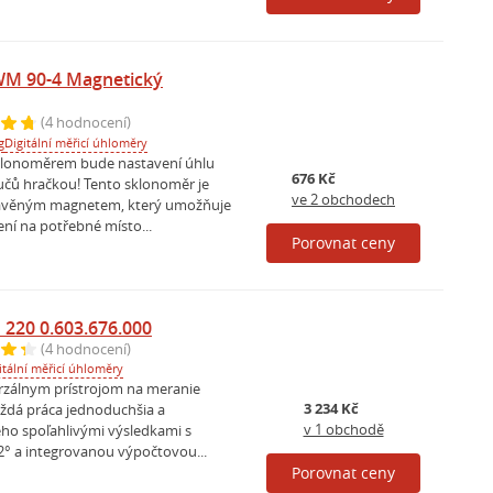
WM 90-4 Magnetický
(4 hodnocení)
g
Digitální měřicí úhloměry
sklonoměrem bude nastavení úhlu
676 Kč
učů hračkou! Tento sklonoměr je
ve 2 obchodech
avěným magnetem, který umožňuje
ní na potřebné místo...
Porovnat ceny
220 0.603.676.000
(4 hodnocení)
itální měřicí úhloměry
rzálnym prístrojom na meranie
3 234 Kč
ždá práca jednoduchšia a
v 1 obchodě
jeho spoľahlivými výsledkami s
2° a integrovanou výpočtovou...
Porovnat ceny