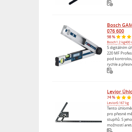
Bosch GAM 
076 600
98 %
Bosch
1.2 kg
400
S digitálním
220 MF Profess
pod kontrolou
rychle a přesně
Levior Úh
74 %
Levior
0.167 kg
Tento úhloměr
pro přesné mě
stupňů. S jeh
možností aret