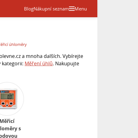
Blog
Nákupní seznam
Menu
ěřicí úhloměry
levne.cz a mnoha dalších. Vybírejte
 kategorii:
Měření úhlů
. Nakupujte
Měřicí
loměry s
odovou