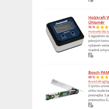
Holzkraft 
Úhloměr
96 %
Holzkraft
0.082 k
S digitálním 
pilových koto
vybaven vest
snadné uchyce
Bosch PAM 
88 %
Bosch
0.86 kg
Dig
S týmto unive
uhlov bude ka
presnejšia. S 
presnosťou 0,