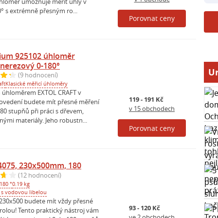
hloměr umožňuje měřit úhly v
0° s extrémně přesným ro...
Porovnat ceny
mium 925102 úhloměr
nerezový 0-180°
Ur
(9 hodnocení)
aft
Klasické měřicí úhloměry
 úhloměrem EXTOL CRAFT v
119 - 191 Kč
ovedení budete mít přesné měření
v 15 obchodech
80 stupňů při práci s dřevem,
ými materiály. Jeho robustn...
Porovnat ceny
4075, 230x500mm, 180
(12 hodnocení)
180 °
0.19 kg
 s vodovou libelou
230x500 budete mít vždy přesné
93 - 120 Kč
rolou! Tento praktický nástroj vám
ve 2 obchodech