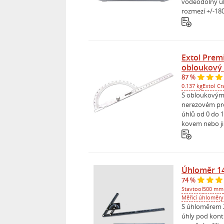
voděodolný ú
rozmezí +/-18
Extol Pre
obloukový 
87 %
0.137 kg
Extol Cr
S obloukovým
nerezovém pr
úhlů od 0 do 1
kovem nebo jin
Úhloměr 1
74 %
Stavtool
500 mm
Měřicí úhloměry
S úhloměrem 
úhly pod kont