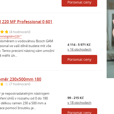
Porovnat ceny
220 MF Professional 0 601
(4 hodnocení)
 mm
digitální
220 °
 úhloměrem s vodováhou Bosch GAM
4 114 - 5 971 Kč
ional ve vaší dílně budete mít vše
v 16 obchodech
. Tento precizní nástroj vám umožní
 měřit úh...
Porovnat ceny
loměr 230x500mm 180
(7 hodnocení)
 je nepostradatelným nástrojem
99 - 215 Kč
ření úhlů v rozsahu od 0 do 180
v 18 obchodech
o délkou ramen 230 a 500 mm a
ace pomocí šroubku je...
Porovnat ceny