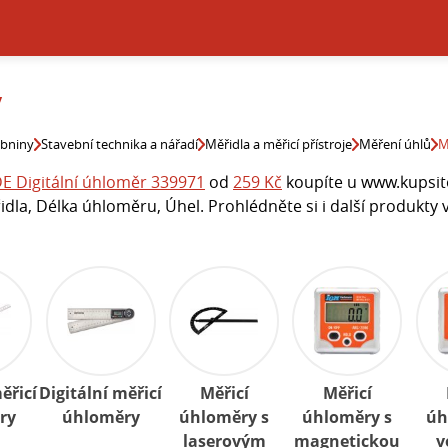
y
ebniny
Stavební technika a nářadí
Měřidla a měřicí přístroje
Měření úhlů
M
E Digitální úhloměr 339971
od
259 Kč
koupíte u www.kupsito
la, Délka úhloměru, Úhel. Prohlédněte si i další produkty v
ěřicí
Digitální měřicí
Měřicí
Měřicí
ry
úhloměry
úhloměry s
úhloměry s
úh
laserovým
magnetickou
v