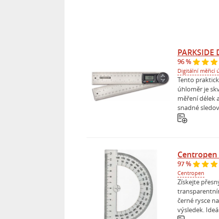
PARKSIDE D
96 %
Digitální měřicí
Tento praktick
úhloměr je s
měření délek a
snadné sledov
Centropen
97 %
Centropen
Získejte přesn
transparentní
černé rysce na
výsledek. Ideál