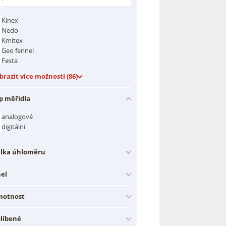
Kinex
Nedo
Kmitex
Geo fennel
Festa
brazit více možností (86)
p měřidla
analogové
digitální
lka úhloměru
el
otnost
líbené