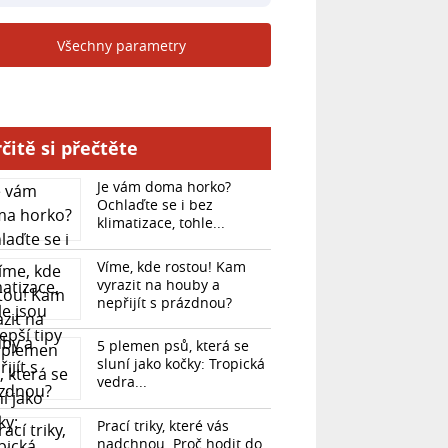
Všechny parametry
čitě si přečtěte
Je vám doma horko?
Ochlaďte se i bez
klimatizace, tohle...
Víme, kde rostou! Kam
vyrazit na houby a
nepřijít s prázdnou?
5 plemen psů, která se
sluní jako kočky: Tropická
vedra...
Prací triky, které vás
nadchnou. Proč hodit do