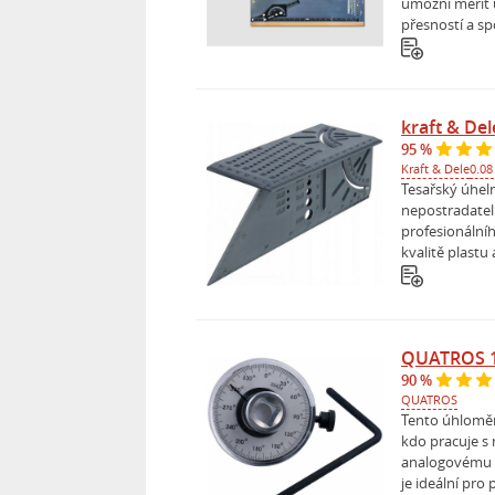
umožní měřit 
přesností a spo
kraft & De
95 %
Kraft & Dele
0.08
Tesařský úhel
nepostradate
profesionálníh
kvalitě plastu 
QUATROS 
90 %
QUATROS
Tento úhloměr
kdo pracuje s
analogovému d
je ideální pro 