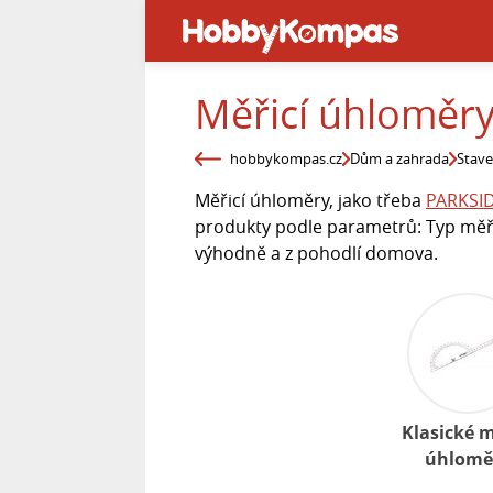
Měřicí úhloměr
hobbykompas.cz
Dům a zahrada
Stav
Měřicí úhloměry, jako třeba
PARKSID
produkty podle parametrů: Typ měřid
výhodně a z pohodlí domova.
Klasické m
úhlomě