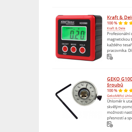
Kraft & De
100 %
Kraft & Dele
Profesionální 
magnetickou b
každého tesař
pracovníka. Dí
GEKO G100
šroubů
100 %
Geko
Měřicí úhl
Úhloměr k ut
skvělým pomoc
možnosti nast
přesností a sp